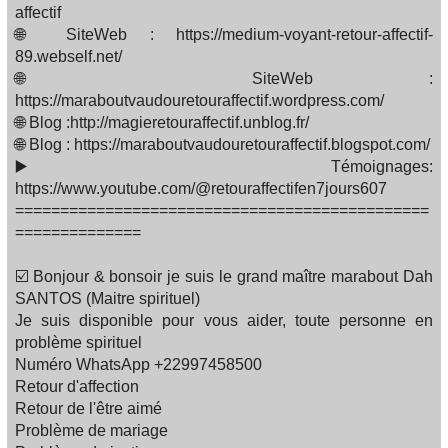
affectif
🌐 SiteWeb : https://medium-voyant-retour-affectif-
89.webself.net/
🌐 SiteWeb :
https://maraboutvaudouretouraffectif.wordpress.com/
🌐 Blog :http://magieretouraffectif.unblog.fr/
🌐 Blog : https://maraboutvaudouretouraffectif.blogspot.com/
▶️ Témoignages:
https://www.youtube.com/@retouraffectifen7jours607
==============================================
==============
☑️ Bonjour & bonsoir je suis le grand maître marabout Dah
SANTOS (Maitre spirituel)
Je suis disponible pour vous aider, toute personne en
problème spirituel
Numéro WhatsApp +22997458500
Retour d'affection
Retour de l'être aimé
Problème de mariage