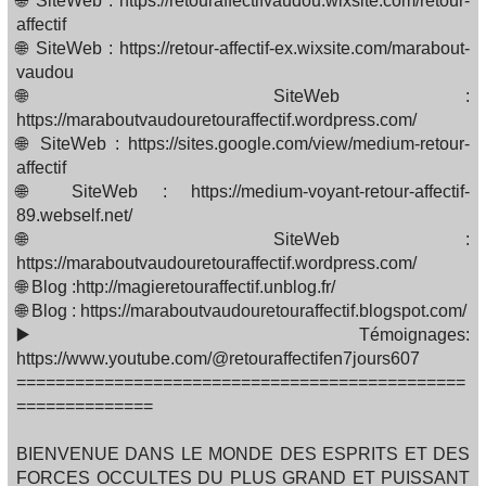
🌐 SiteWeb : https://retouraffectifvaudou.wixsite.com/retour-
affectif
🌐 SiteWeb : https://retour-affectif-ex.wixsite.com/marabout-
vaudou
🌐 SiteWeb :
https://maraboutvaudouretouraffectif.wordpress.com/
🌐 SiteWeb : https://sites.google.com/view/medium-retour-
affectif
🌐 SiteWeb : https://medium-voyant-retour-affectif-
89.webself.net/
🌐 SiteWeb :
https://maraboutvaudouretouraffectif.wordpress.com/
🌐 Blog :http://magieretouraffectif.unblog.fr/
🌐 Blog : https://maraboutvaudouretouraffectif.blogspot.com/
▶️ Témoignages:
https://www.youtube.com/@retouraffectifen7jours607
==============================================
==============
BIENVENUE DANS LE MONDE DES ESPRITS ET DES
FORCES OCCULTES DU PLUS GRAND ET PUISSANT