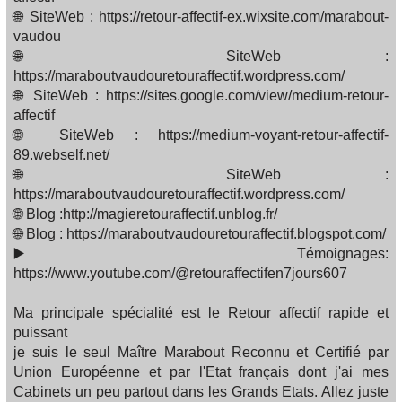
🌐 SiteWeb : https://retour-affectif-ex.wixsite.com/marabout-
vaudou
🌐 SiteWeb :
https://maraboutvaudouretouraffectif.wordpress.com/
🌐 SiteWeb : https://sites.google.com/view/medium-retour-
affectif
🌐 SiteWeb : https://medium-voyant-retour-affectif-
89.webself.net/
🌐 SiteWeb :
https://maraboutvaudouretouraffectif.wordpress.com/
🌐 Blog :http://magieretouraffectif.unblog.fr/
🌐 Blog : https://maraboutvaudouretouraffectif.blogspot.com/
▶️ Témoignages:
https://www.youtube.com/@retouraffectifen7jours607
Ma principale spécialité est le Retour affectif rapide et
puissant
je suis le seul Maître Marabout Reconnu et Certifié par
Union Européenne et par l'Etat français dont j'ai mes
Cabinets un peu partout dans les Grands Etats. Allez juste