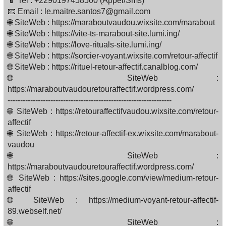
📱 Tel : +2290197458500 (Appel/Sms)
📧 Email : le.maitre.santos7@gmail.com
🌐 SiteWeb : https://maraboutvaudou.wixsite.com/marabout
🌐 SiteWeb : https://vite-ts-marabout-site.lumi.ing/
🌐 SiteWeb : https://love-rituals-site.lumi.ing/
🌐 SiteWeb : https://sorcier-voyant.wixsite.com/retour-affectif
🌐 SiteWeb : https://rituel-retour-affectif.canalblog.com/
🌐 SiteWeb :
https://maraboutvaudouretouraffectif.wordpress.com/
-----------------------------------------------------------------
🌐 SiteWeb : https://retouraffectifvaudou.wixsite.com/retour-
affectif
🌐 SiteWeb : https://retour-affectif-ex.wixsite.com/marabout-
vaudou
🌐 SiteWeb :
https://maraboutvaudouretouraffectif.wordpress.com/
🌐 SiteWeb : https://sites.google.com/view/medium-retour-
affectif
🌐 SiteWeb : https://medium-voyant-retour-affectif-
89.webself.net/
🌐 SiteWeb :