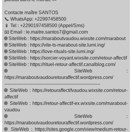
Contacte maître SANTOS
📞 WhatsApp: +22997458500
📱 Tel : +2290197458500 (Appel/Sms)
📧 Email : le.maitre.santos7@gmail.com
🌐 SiteWeb : https://maraboutvaudou.wixsite.com/marabout
🌐 SiteWeb : https://vite-ts-marabout-site.lumi.ing/
🌐 SiteWeb : https://love-rituals-site.lumi.ing/
🌐 SiteWeb : https://sorcier-voyant.wixsite.com/retour-affectif
🌐 SiteWeb : https://rituel-retour-affectif.canalblog.com/
🌐 SiteWeb :
https://maraboutvaudouretouraffectif.wordpress.com/
-----------------------------------------------------------------
🌐 SiteWeb : https://retouraffectifvaudou.wixsite.com/retour-
affectif
🌐 SiteWeb : https://retour-affectif-ex.wixsite.com/marabout-
vaudou
🌐 SiteWeb :
https://maraboutvaudouretouraffectif.wordpress.com/
🌐 SiteWeb : https://sites.google.com/view/medium-retour-