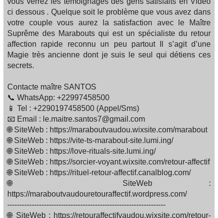
vous verrez les témoignages des gens satisfaits en Vidéo
ci dessous . Quelque soit le problème que vous avez dans
votre couple vous aurez la satisfaction avec le Maître
Suprême des Marabouts qui est un spécialiste du retour
affection rapide reconnu un peu partout Il s’agit d’une
Magie très ancienne dont je suis le seul qui détiens ces
secrets.
Contacte maître SANTOS
📞 WhatsApp: +22997458500
📱 Tel : +2290197458500 (Appel/Sms)
📧 Email : le.maitre.santos7@gmail.com
🌐 SiteWeb : https://maraboutvaudou.wixsite.com/marabout
🌐 SiteWeb : https://vite-ts-marabout-site.lumi.ing/
🌐 SiteWeb : https://love-rituals-site.lumi.ing/
🌐 SiteWeb : https://sorcier-voyant.wixsite.com/retour-affectif
🌐 SiteWeb : https://rituel-retour-affectif.canalblog.com/
🌐 SiteWeb :
https://maraboutvaudouretouraffectif.wordpress.com/
-----------------------------------------------------------------
🌐 SiteWeb : https://retouraffectifvaudou.wixsite.com/retour-