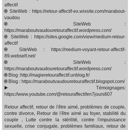
affectif
🌐 SiteWeb : https://retour-affectif-ex.wixsite.com/marabout-
vaudou
🌐 SiteWeb :
https://maraboutvaudouretouraffectif.wordpress.com/
🌐 SiteWeb : https://sites.google.com/view/medium-retour-
affectif
🌐 SiteWeb : https://medium-voyant-retour-affectif-
89.webself.net/
🌐 SiteWeb :
https://maraboutvaudouretouraffectif.wordpress.com/
🌐 Blog :http://magieretouraffectif.unblog.fr/
🌐 Blog : https://maraboutvaudouretouraffectif.blogspot.com/
▶️ Témoignages:
https://www.youtube.com/@retouraffectifen7jours607
Retour affectif, retour de l'être aimé, problèmes de couple,
contre divorce, Retour de l'être aimé au foyer, stabilité du
couple , Lutte contre la stérilité, contre l'impuissance
sexuelle, crise conjugale, problèmes familiaux, retour de