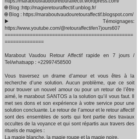
https://maraboutvaudouretouraffectif.wordpress.com/
🌐 Blog :http://magieretouraffectif.unblog.fr/
🌐 Blog : https://maraboutvaudouretouraffectif.blogspot.com/
▶️ Témoignages:
https://www.youtube.com/@retouraffectifen7jours607
==============================================
==============
Marabout Vaudou Retour Affectif rapide en 7 jours /
Tel/whatsapp : +22997458500
Vous traversez un drame d’amour et vous êtes à la
recherche d’une solution. Aucun problème, que ce soit
pour trouver un nouvel amour ou pour un retour de l’être
aimé, le marabout SANTOS a la solution qu’il vous faut. Il
met ses dons et son expérience à votre service pour une
solution concluante. Le retour de l’amour et le retour affectif
sont des ensembles de sorts qui font partie des travaux
occultes de la voyance et qui sont répartis aux travers des
rituels de magies :
La magie blanche, la magie rouge et la magie noire.