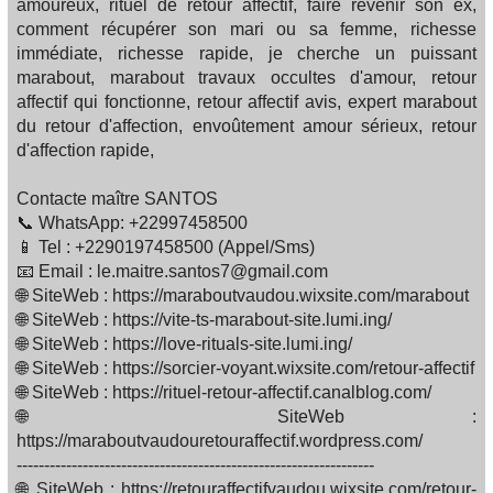
amoureux, rituel de retour affectif, faire revenir son ex,
comment récupérer son mari ou sa femme, richesse
immédiate, richesse rapide, je cherche un puissant
marabout, marabout travaux occultes d'amour, retour
affectif qui fonctionne, retour affectif avis, expert marabout
du retour d'affection, envoûtement amour sérieux, retour
d'affection rapide,
Contacte maître SANTOS
📞 WhatsApp: +22997458500
📱 Tel : +2290197458500 (Appel/Sms)
📧 Email : le.maitre.santos7@gmail.com
🌐 SiteWeb : https://maraboutvaudou.wixsite.com/marabout
🌐 SiteWeb : https://vite-ts-marabout-site.lumi.ing/
🌐 SiteWeb : https://love-rituals-site.lumi.ing/
🌐 SiteWeb : https://sorcier-voyant.wixsite.com/retour-affectif
🌐 SiteWeb : https://rituel-retour-affectif.canalblog.com/
🌐 SiteWeb :
https://maraboutvaudouretouraffectif.wordpress.com/
-----------------------------------------------------------------
🌐 SiteWeb : https://retouraffectifvaudou.wixsite.com/retour-