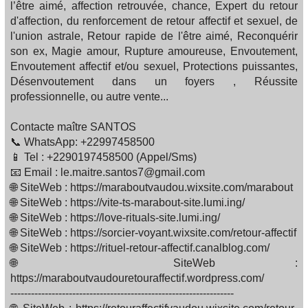
l’être aimé, affection retrouvée, chance, Expert du retour
d'affection, du renforcement de retour affectif et sexuel, de
l'union astrale, Retour rapide de l'être aimé, Reconquérir
son ex, Magie amour, Rupture amoureuse, Envoutement,
Envoutement affectif et/ou sexuel, Protections puissantes,
Désenvoutement dans un foyers , Réussite
professionnelle, ou autre vente...
Contacte maître SANTOS
📞 WhatsApp: +22997458500
📱 Tel : +2290197458500 (Appel/Sms)
📧 Email : le.maitre.santos7@gmail.com
🌐 SiteWeb : https://maraboutvaudou.wixsite.com/marabout
🌐 SiteWeb : https://vite-ts-marabout-site.lumi.ing/
🌐 SiteWeb : https://love-rituals-site.lumi.ing/
🌐 SiteWeb : https://sorcier-voyant.wixsite.com/retour-affectif
🌐 SiteWeb : https://rituel-retour-affectif.canalblog.com/
🌐 SiteWeb :
https://maraboutvaudouretouraffectif.wordpress.com/
-----------------------------------------------------------------