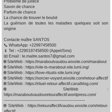
Problème de justice
Savon de chance
Parfum de chance
La chance de trouver le boulot
La guérison de toutes les maladies quelques soit son
origine
Contacte maître SANTOS
📞 WhatsApp: +22997458500
📱 Tel : +2290197458500 (Appel/Sms)
📧 Email : le.maitre.santos7@gmail.com
🌐 SiteWeb : https://maraboutvaudou.wixsite.com/marabout
🌐 SiteWeb : https://vite-ts-marabout-site.lumi.ing/
🌐 SiteWeb : https://love-rituals-site.lumi.ing/
🌐 SiteWeb : https://sorcier-voyant.wixsite.com/retour-affectif
🌐 SiteWeb : https://rituel-retour-affectif.canalblog.com/
🌐 SiteWeb :
https://maraboutvaudouretouraffectif.wordpress.com/
-----------------------------------------------------------------
🌐 SiteWeb : https://retouraffectifvaudou.wixsite.com/retour-
affectif