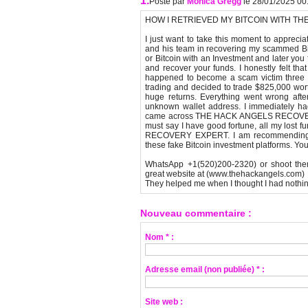
1.
Posté par
Monica Gregg
le 28/01/2025 00
HOW I RETRIEVED MY BITCOIN WITH TH
I just want to take this moment to app
and his team in recovering my scammed Bi
or Bitcoin with an Investment and later yo
and recover your funds. I honestly felt that
happened to become a scam victim three mon
trading and decided to trade $825,000 wor
huge returns. Everything went wrong afte
unknown wallet address. I immediately had
came across THE HACK ANGELS RECOVERY E
must say I have good fortune, all my los
RECOVERY EXPERT. I am recommending t
these fake Bitcoin investment platforms. You
WhatsApp +1(520)200-2320) or shoot the
great website at (www.thehackangels.com)
They helped me when I thought I had nothing
Nouveau commentaire :
Nom * :
Adresse email (non publiée) * :
Site web :