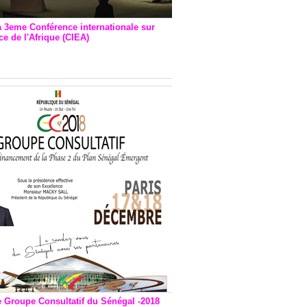
a 3eme Conférence internationale sur
e de l'Afrique (CIEA)
EA : Quatre principales
andations émises
e Groupe Consultatif du Sénégal -2018