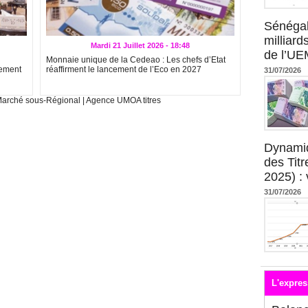
Sénégal
milliard
Mardi 21 Juillet 2026 - 18:48
de l’U
Monnaie unique de la Cedeao : Les chefs d’Etat
gement
réaffirment le lancement de l’Eco en 2027
31/07/2026
arché sous-Régional
|
Agence UMOA titres
Dynami
des Tit
2025) : 
31/07/2026
L'expres