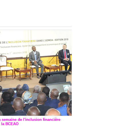
onsultatif de Paris : 7
ions de financement signées
 Ptf pour 262,6 milliards de
a semaine de l'inclusion financière
r la BCEAO