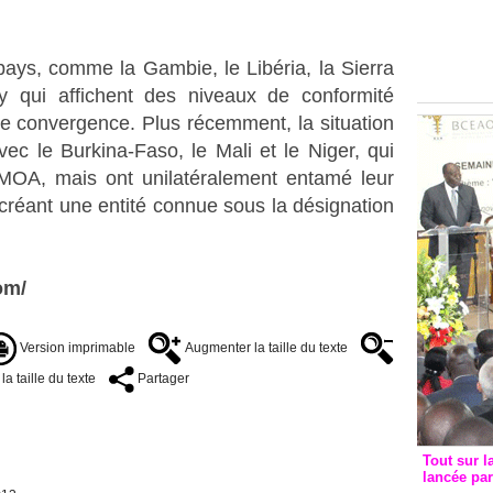
Groupe c
convent
avec les
s pays, comme la Gambie, le Libéria, la Sierra
FCfa
 qui affichent des niveaux de conformité
de convergence. Plus récemment, la situation
c le Burkina-Faso, le Mali et le Niger, qui
OA, mais ont unilatéralement entamé leur
créant une entité connue sous la désignation
om/
Version imprimable
Augmenter la taille du texte
a taille du texte
Partager
Tout sur l
lancée pa