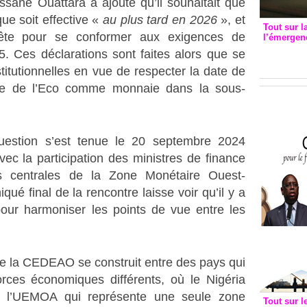
sane Ouattara a ajouté qu’il souhaitait que
e soit effective «
au plus tard en 2026
», et
Tout sur l
rête pour se conformer aux exigences de
l’émergenc
3eme CI
. Ces déclarations sont faites alors que se
recomm
titutionnelles en vue de respecter la date de
tive de l’Eco comme monnaie dans la sous-
uestion s’est tenue le 20 septembre 2024
ec la participation des ministres de finance
s centrales de la Zone Monétaire Ouest-
é final de la rencontre laisse voir qu’il y a
pour harmoniser les points de vue entre les
e la CEDEAO se construit entre des pays qui
rces économiques différents, où le Nigéria
t l’UEMOA qui représente une seule zone
Tout sur l