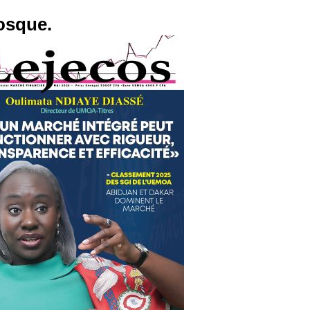
osque.