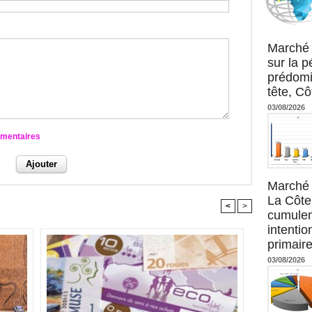
Agence UM
Marché 
sur la 
prédomi
tête, Cô
03/08/2026
mmentaires
Marché 
La Côte 
<
>
cumulen
intenti
primaire
03/08/2026