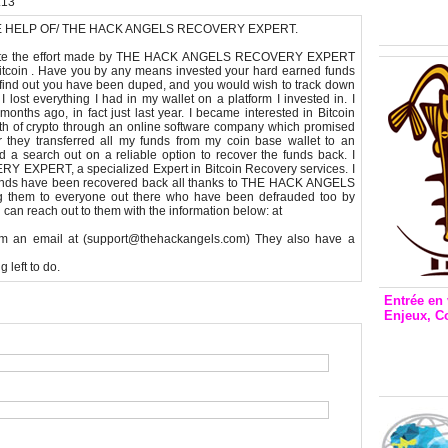
Inclusio
:13
émetteu
E HELP OF/ THE HACK ANGELS RECOVERY EXPERT.
reciate the effort made by THE HACK ANGELS RECOVERY EXPERT
tcoin . Have you by any means invested your hard earned funds
u find out you have been duped, and you would wish to track down
 I lost everything I had in my wallet on a platform I invested in. I
ths ago, in fact just last year. I became interested in Bitcoin
th of crypto through an online software company which promised
r they transferred all my funds from my coin base wallet to an
 a search out on a reliable option to recover the funds back. I
XPERT, a specialized Expert in Bitcoin Recovery services. I
t funds have been recovered back all thanks to THE HACK ANGELS
hem to everyone out there who have been defrauded too by
 can reach out to them with the information below: at
m an email at (support@thehackangels.com) They also have a
 left to do.
Entrée en 
Enjeux, C
Entrée 
et Bale
Stanisl