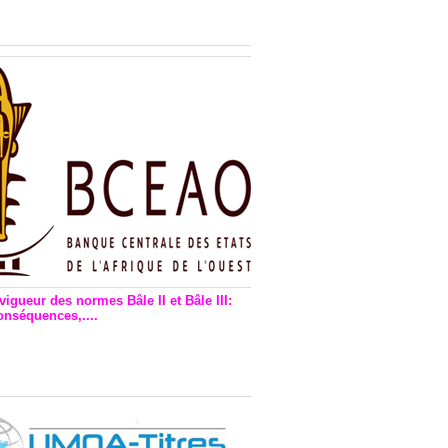
n financière : Plaidoyer des
rs de monnaie électronique
vigueur des normes Bâle II et Bâle III:
onséquences,....
en vigueur de la reforme Bale 2
3 – Une bonne chose, selon
as Zézé