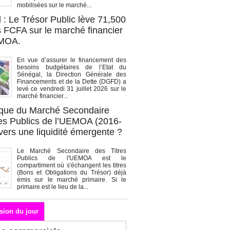
mobilisées sur le marché...
 : Le Trésor Public lève 71,500
s FCFA sur le marché financier
EMOA.
En vue d’assurer le financement des
besoins budgétaires de l’Etat du
Sénégal, la Direction Générale des
Financements et de la Dette (DGFD) a
levé ce vendredi 31 juillet 2026 sur le
marché financier...
que du Marché Secondaire
res Publics de l’UEMOA (2016-
vers une liquidité émergente ?
Le Marché Secondaire des Titres
Publics de l'UEMOA est le
compartiment où s'échangent les titres
(Bons et Obligations du Trésor) déjà
émis sur le marché primaire. Si le
primaire est le lieu de la...
sion du jour