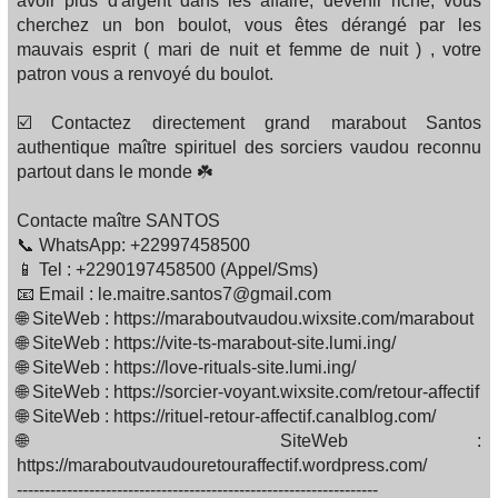
avoir plus d'argent dans les affaire, devenir riche, vous
cherchez un bon boulot, vous êtes dérangé par les
mauvais esprit ( mari de nuit et femme de nuit ) , votre
patron vous a renvoyé du boulot.
☑️ Contactez directement grand marabout Santos
authentique maître spirituel des sorciers vaudou reconnu
partout dans le monde ☘️
Contacte maître SANTOS
📞 WhatsApp: +22997458500
📱 Tel : +2290197458500 (Appel/Sms)
📧 Email : le.maitre.santos7@gmail.com
🌐 SiteWeb : https://maraboutvaudou.wixsite.com/marabout
🌐 SiteWeb : https://vite-ts-marabout-site.lumi.ing/
🌐 SiteWeb : https://love-rituals-site.lumi.ing/
🌐 SiteWeb : https://sorcier-voyant.wixsite.com/retour-affectif
🌐 SiteWeb : https://rituel-retour-affectif.canalblog.com/
🌐 SiteWeb :
https://maraboutvaudouretouraffectif.wordpress.com/
-----------------------------------------------------------------