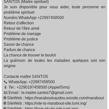
SANTOS (Maitre spirituel)
Je suis disponible pour vous aider, toute personne en
problème spirituel
Numéro WhatsApp +22997458500
Retour d'affection
Retour de l'être aimé
Problème de mariage
Problème de justice
Savon de chance
Parfum de chance
La chance de trouver le boulot
La guérison de toutes les maladies quelques soit son
origine
Contacte maître SANTOS
📞 WhatsApp: +22997458500
📱 Tel : +2290197458500 (Appel/Sms)
📧 Email : le.maitre.santos7@gmail.com
🌐 SiteWeb : https://maraboutvaudou.wixsite.com/marabout
🌐 SiteWeb : https://vite-ts-marabout-site.lumi.ing/
🌐 SiteWeb : https://love-rituals-site.lumi.ing/