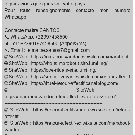
et par avions quelques soit votre pays.
Pour toute renseignements contacté mon numéro
Whatsapp:
Contacte maître SANTOS
📞 WhatsApp: +22997458500
📱 Tel : +2290197458500 (Appel/Sms)
📧 Email : le.maitre.santos7@gmail.com
🌐 SiteWeb : https://maraboutvaudou.wixsite.com/marabout
🌐 SiteWeb : https://vite-ts-marabout-site.lumi.ing/
🌐 SiteWeb : https://love-rituals-site.lumi.ing/
🌐 SiteWeb : https://sorcier-voyant.wixsite.com/retour-affectif
🌐 SiteWeb : https://rituel-retour-affectif.canalblog.com/
🌐 SiteWeb :
https://maraboutvaudouretouraffectif.wordpress.com/
-----------------------------------------------------------------
🌐 SiteWeb : https://retouraffectifvaudou.wixsite.com/retour-
affectif
🌐 SiteWeb : https://retour-affectif-ex.wixsite.com/marabout-
vaudou