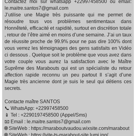
Contactez moi sur whatsapp +22997458500 ou email:
le.maitre.santos7@gmail.com
J’utilise une Magie très puissante qui me permet de
résoudre tous vos problèmes sentimentaux dans
Honnêteté, efficacité et rapidité, surtout en discrétion totale
, retour de l’être aimé en moins d’une semaine. J’ai un taux
de réussite proche de 99.9% pour ne pas dire 100% dont
vous verrez les témoignages des gens satisfaits en Vidéo
ci dessous . Quelque soit le problème que vous avez dans
votre couple vous aurez la satisfaction avec le Maître
Suprême des Marabouts qui est un spécialiste du retour
affection rapide reconnu un peu partout Il s’agit d’une
Magie très ancienne dont je suis le seul qui détiens ces
secrets.
Contacte maître SANTOS
📞 WhatsApp: +22997458500
📱 Tel : +2290197458500 (Appel/Sms)
📧 Email : le.maitre.santos7@gmail.com
🌐 SiteWeb : https://maraboutvaudou.wixsite.com/marabout
🌐 SiteWeb : https://vite-ts-marabout-site.lumi.ing/