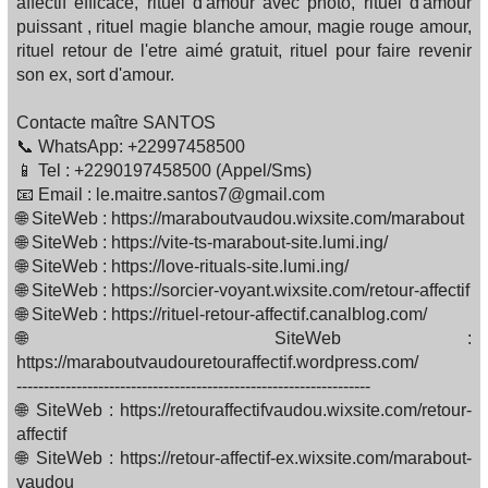
affectif efficace, rituel d'amour avec photo, rituel d'amour
puissant , rituel magie blanche amour, magie rouge amour,
rituel retour de l'etre aimé gratuit, rituel pour faire revenir
son ex, sort d'amour.
Contacte maître SANTOS
📞 WhatsApp: +22997458500
📱 Tel : +2290197458500 (Appel/Sms)
📧 Email : le.maitre.santos7@gmail.com
🌐 SiteWeb : https://maraboutvaudou.wixsite.com/marabout
🌐 SiteWeb : https://vite-ts-marabout-site.lumi.ing/
🌐 SiteWeb : https://love-rituals-site.lumi.ing/
🌐 SiteWeb : https://sorcier-voyant.wixsite.com/retour-affectif
🌐 SiteWeb : https://rituel-retour-affectif.canalblog.com/
🌐 SiteWeb :
https://maraboutvaudouretouraffectif.wordpress.com/
-----------------------------------------------------------------
🌐 SiteWeb : https://retouraffectifvaudou.wixsite.com/retour-
affectif
🌐 SiteWeb : https://retour-affectif-ex.wixsite.com/marabout-
vaudou