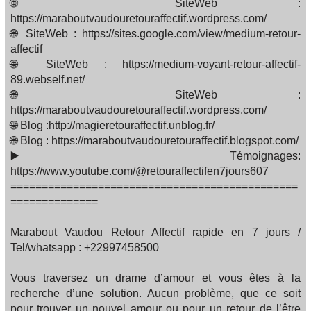
🌐 SiteWeb :
https://maraboutvaudouretouraffectif.wordpress.com/
🌐 SiteWeb : https://sites.google.com/view/medium-retour-
affectif
🌐 SiteWeb : https://medium-voyant-retour-affectif-
89.webself.net/
🌐 SiteWeb :
https://maraboutvaudouretouraffectif.wordpress.com/
🌐 Blog :http://magieretouraffectif.unblog.fr/
🌐 Blog : https://maraboutvaudouretouraffectif.blogspot.com/
▶️ Témoignages:
https://www.youtube.com/@retouraffectifen7jours607
==============================================
==============
Marabout Vaudou Retour Affectif rapide en 7 jours /
Tel/whatsapp : +22997458500
Vous traversez un drame d’amour et vous êtes à la
recherche d’une solution. Aucun problème, que ce soit
pour trouver un nouvel amour ou pour un retour de l’être