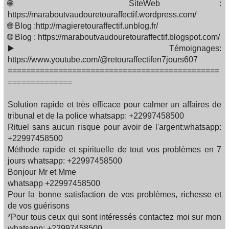
🌐 SiteWeb :
https://maraboutvaudouretouraffectif.wordpress.com/
🌐 Blog :http://magieretouraffectif.unblog.fr/
🌐 Blog : https://maraboutvaudouretouraffectif.blogspot.com/
▶️ Témoignages:
https://www.youtube.com/@retouraffectifen7jours607
==============================================
==============
Solution rapide et très efficace pour calmer un affaires de
tribunal et de la police whatsapp: +22997458500
Rituel sans aucun risque pour avoir de l'argent:whatsapp:
+22997458500
Méthode rapide et spirituelle de tout vos problèmes en 7
jours whatsapp: +22997458500
Bonjour Mr et Mme
whatsapp +22997458500
Pour la bonne satisfaction de vos problèmes, richesse et
de vos guérisons
*Pour tous ceux qui sont intéressés contactez moi sur mon
whatsapp: +22997458500