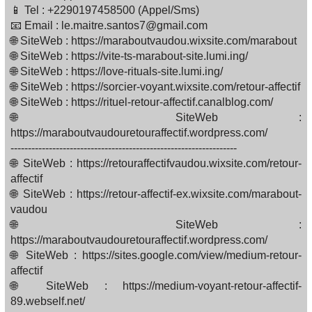
📱 Tel : +2290197458500 (Appel/Sms)
📧 Email : le.maitre.santos7@gmail.com
🌐 SiteWeb : https://maraboutvaudou.wixsite.com/marabout
🌐 SiteWeb : https://vite-ts-marabout-site.lumi.ing/
🌐 SiteWeb : https://love-rituals-site.lumi.ing/
🌐 SiteWeb : https://sorcier-voyant.wixsite.com/retour-affectif
🌐 SiteWeb : https://rituel-retour-affectif.canalblog.com/
🌐 SiteWeb :
https://maraboutvaudouretouraffectif.wordpress.com/
-----------------------------------------------------------------
🌐 SiteWeb : https://retouraffectifvaudou.wixsite.com/retour-
affectif
🌐 SiteWeb : https://retour-affectif-ex.wixsite.com/marabout-
vaudou
🌐 SiteWeb :
https://maraboutvaudouretouraffectif.wordpress.com/
🌐 SiteWeb : https://sites.google.com/view/medium-retour-
affectif
🌐 SiteWeb : https://medium-voyant-retour-affectif-
89.webself.net/