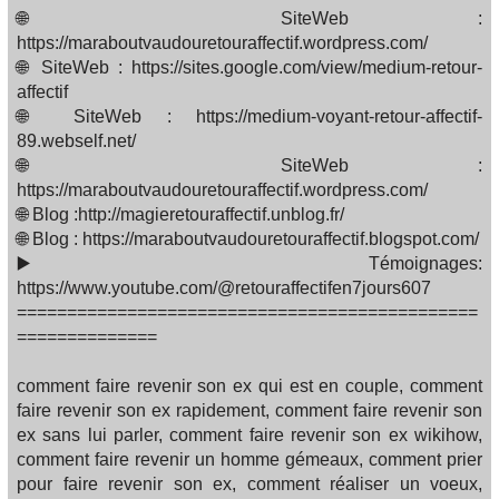
🌐 SiteWeb :
https://maraboutvaudouretouraffectif.wordpress.com/
🌐 SiteWeb : https://sites.google.com/view/medium-retour-
affectif
🌐 SiteWeb : https://medium-voyant-retour-affectif-
89.webself.net/
🌐 SiteWeb :
https://maraboutvaudouretouraffectif.wordpress.com/
🌐 Blog :http://magieretouraffectif.unblog.fr/
🌐 Blog : https://maraboutvaudouretouraffectif.blogspot.com/
▶️ Témoignages:
https://www.youtube.com/@retouraffectifen7jours607
==============================================
==============
comment faire revenir son ex qui est en couple, comment
faire revenir son ex rapidement, comment faire revenir son
ex sans lui parler, comment faire revenir son ex wikihow,
comment faire revenir un homme gémeaux, comment prier
pour faire revenir son ex, comment réaliser un voeux,