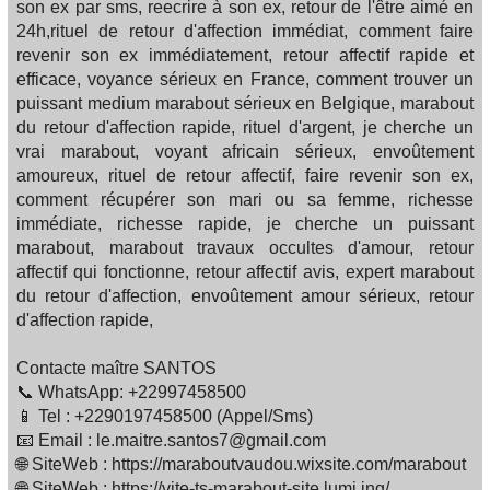
son ex par sms, reecrire à son ex, retour de l'être aimé en
24h,rituel de retour d'affection immédiat, comment faire
revenir son ex immédiatement, retour affectif rapide et
efficace, voyance sérieux en France, comment trouver un
puissant medium marabout sérieux en Belgique, marabout
du retour d'affection rapide, rituel d'argent, je cherche un
vrai marabout, voyant africain sérieux, envoûtement
amoureux, rituel de retour affectif, faire revenir son ex,
comment récupérer son mari ou sa femme, richesse
immédiate, richesse rapide, je cherche un puissant
marabout, marabout travaux occultes d'amour, retour
affectif qui fonctionne, retour affectif avis, expert marabout
du retour d'affection, envoûtement amour sérieux, retour
d'affection rapide,
Contacte maître SANTOS
📞 WhatsApp: +22997458500
📱 Tel : +2290197458500 (Appel/Sms)
📧 Email : le.maitre.santos7@gmail.com
🌐 SiteWeb : https://maraboutvaudou.wixsite.com/marabout
🌐 SiteWeb : https://vite-ts-marabout-site.lumi.ing/