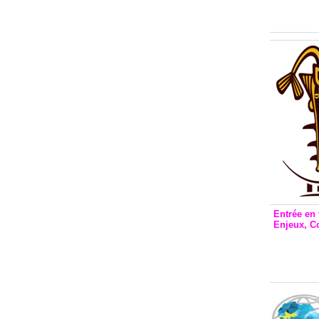
Inclusio
émetteu
Entrée en 
Enjeux, C
Entrée 
et Bale
Stanisl