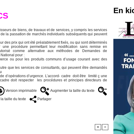
En ki
CS
sseurs de biens, de travaux et de services, y compris les services
ns de la passation de marchés individuels subséquents qui peuvent
ur des prix qui ont été préalablement fixés, ou qui sont déterminés
 une procédure permettant leur modification sans remise en
 autorisé comme alternative aux méthodes de Demandes de
 National pour :
mmerce ou pour les produits communs d’usage courant avec des
autre que les services de consultants, qui peuvent être demandés
ou
 de d’opérations d’urgence. L’accord- cadre doit être limité ç une
cadre doit respecter les procédures et principes directeurs de
Version imprimable
Augmenter la taille du texte
a taille du texte
Partager
<
>