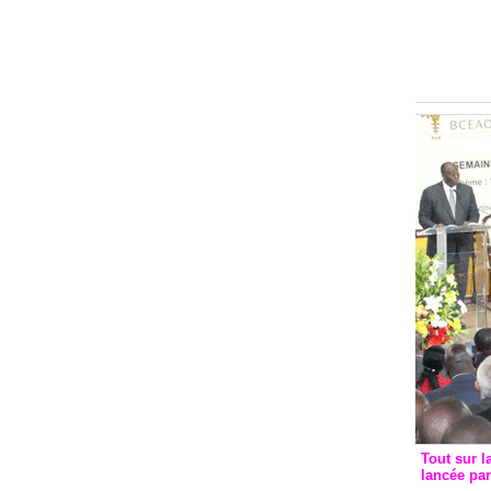
Groupe c
convent
avec les
FCfa
Tout sur l
lancée pa