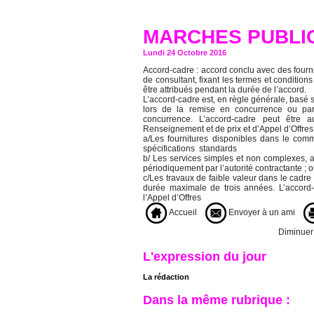
MARCHES PUBLI
Lundi 24 Octobre 2016
Accord-cadre : accord conclu avec des fourni
de consultant, fixant les termes et conditio
être attribués pendant la durée de l’accord.
L’accord-cadre est, en règle générale, basé s
lors de la remise en concurrence ou par
concurrence. L’accord-cadre peut être
Renseignement et de prix et d’Appel d’Offres
a/Les fournitures disponibles dans le co
spécifications standards
b/ Les services simples et non complexes, 
périodiquement par l’autorité contractante ; 
c/Les travaux de faible valeur dans le cadre
durée maximale de trois années. L’accord-
l’Appel d’Offres
Accueil
Envoyer à un ami
Diminuer l
L'expression du jour
La rédaction
Dans la même rubrique :