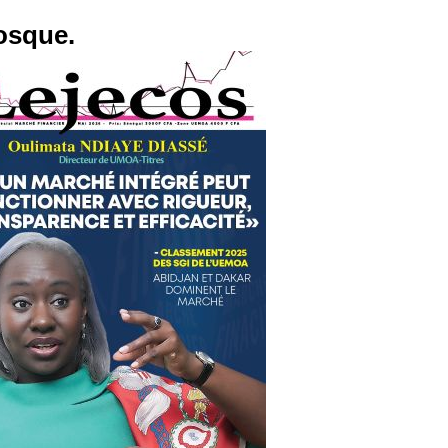
osque.