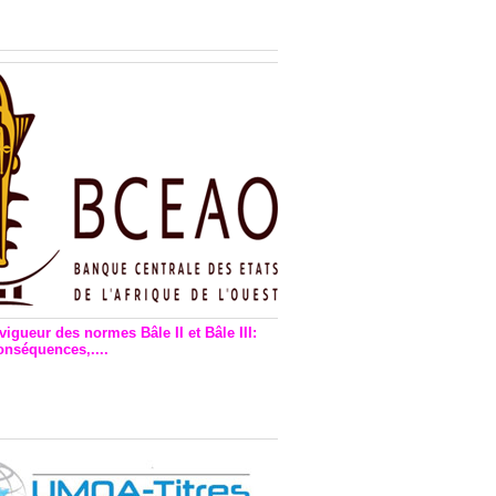
n financière : Plaidoyer des
rs de monnaie électronique
vigueur des normes Bâle II et Bâle III:
onséquences,....
en vigueur de la reforme Bale 2
3 – Une bonne chose, selon
as Zézé