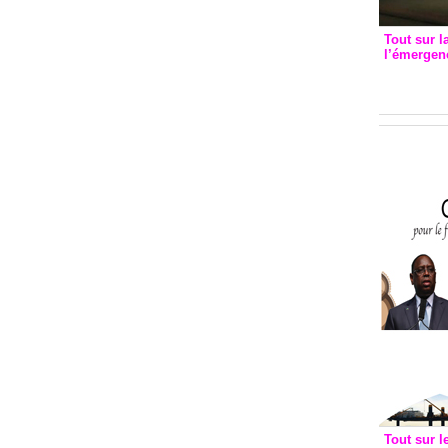
Tout sur l
l’émergenc
3eme CI
recomm
Tout sur l