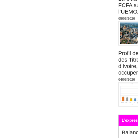
FCFA su
l’UEMO
05/08/2026
Profil 
des Titr
d’Ivoire
occupent
04/08/2026
L'expres
Balan