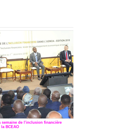
onsultatif de Paris : 7
ions de financement signées
 Ptf pour 262,6 milliards de
a semaine de l'inclusion financière
r la BCEAO