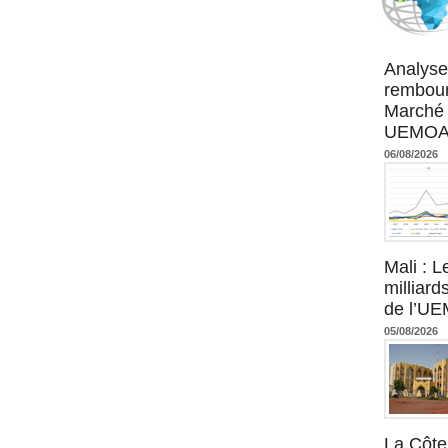
Agence UM
Analyse
rembour
Marché 
UEMOA :
06/08/2026
Mali : L
milliard
de l’U
05/08/2026
La Côte 