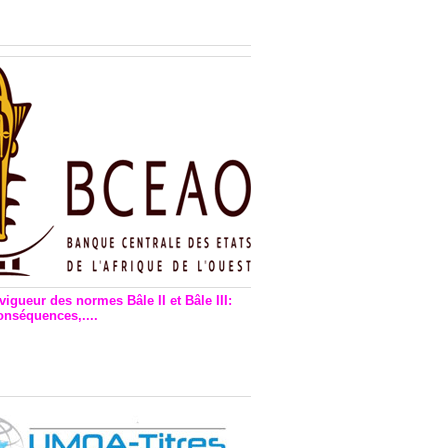
n financière : Plaidoyer des
rs de monnaie électronique
vigueur des normes Bâle II et Bâle III:
onséquences,....
en vigueur de la reforme Bale 2
3 – Une bonne chose, selon
as Zézé