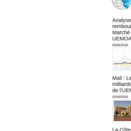
Agence UM
Analyse
rembour
Marché 
UEMOA :
06/08/2026
Mali : L
milliard
de l’U
05/08/2026
La Côte 