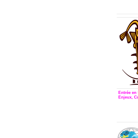
Inclusio
émetteu
Entrée en 
Enjeux, C
Entrée 
et Bale
Stanisl