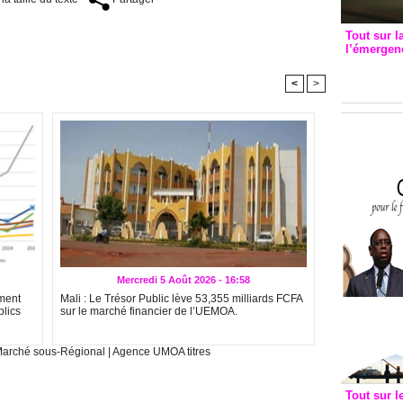
Tout sur l
l’émergenc
3eme CI
recomm
<
>
Mercredi 5 Août 2026 - 16:58
ment
Mali : Le Trésor Public lève 53,355 milliards FCFA
blics
sur le marché financier de l’UEMOA.
arché sous-Régional
|
Agence UMOA titres
Tout sur l