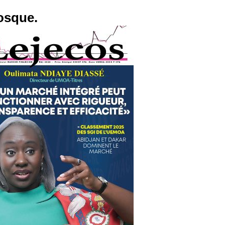
osque.