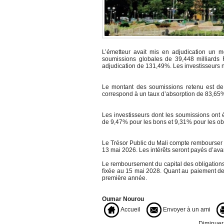
L’émetteur avait mis en adjudication un mo
soumissions globales de 39,448 milliards
adjudication de 131,49%. Les investisseurs n’
Le montant des soumissions retenu est de 
correspond à un taux d’absorption de 83,65
Les investisseurs dont les soumissions ont
de 9,47% pour les bons et 9,31% pour les ob
Le Trésor Public du Mali compte rembourser l
13 mai 2026. Les intérêts seront payés d’av
Le remboursement du capital des obligations 
fixée au 15 mai 2028. Quant au paiement des 
première année.
Oumar Nourou
Accueil
Envoyer à un ami
Diminuer l