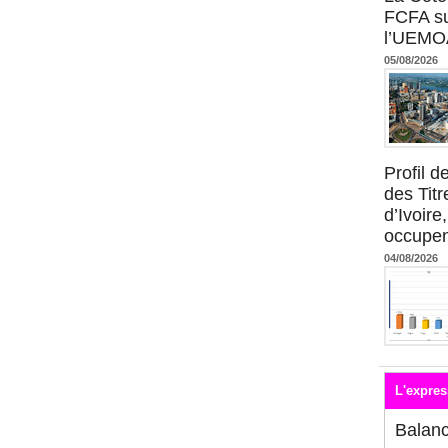
FCFA su
l’UEMO
05/08/2026
Profil 
des Titr
d’Ivoire
occupent
04/08/2026
L'expres
Balan