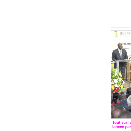
Groupe c
convent
avec les
FCfa
Tout sur l
lancée pa