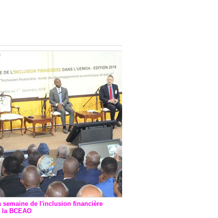
onsultatif de Paris : 7
ions de financement signées
 Ptf pour 262,6 milliards de
a semaine de l'inclusion financière
r la BCEAO