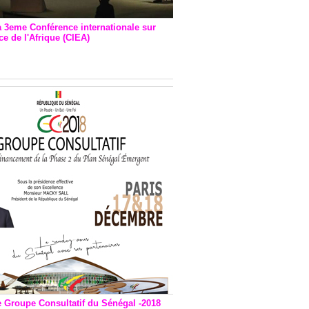
a 3eme Conférence internationale sur
e de l'Afrique (CIEA)
EA : Quatre principales
andations émises
e Groupe Consultatif du Sénégal -2018