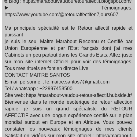
🌐 Blog : https://maraboutvaudouretouraffectif.blogspot.com/
▶️ Témoignages:
https://www.youtube.com/@retouraffectifen7jours607
Ma principale spécialité est le Retour affectif rapide et
puissant
je suis le seul Maître Marabout Reconnu et Certifié par
Union Européenne et par l'Etat français dont j'ai mes
Cabinets un peu partout dans les Grands Etats. Allez juste
sur mon site internet Officiel pour voir des témoignages.
Tous mes rituels se font en directe Live.
CONTACT MAITRE SANTOS
E-mail personnel : le.maitre.santos7@gmail.com
Tel / whatsapp : +22997458500
Site web: https://marabout-vaudou-retour-affectif.hubside.fr/
Bienvenue dans le monde ésotérique de retour affection
rapide. je suis un grand spécialiste du RETOUR
AFFECTIF avec une longue expérience certifié sur le plan
mondial surtout en Europe et en Afrique. Vous pouvez
constater les nouveaux témoignages de mes clients
Satisfait en vidéos sur mon site officiel : https://marabout-