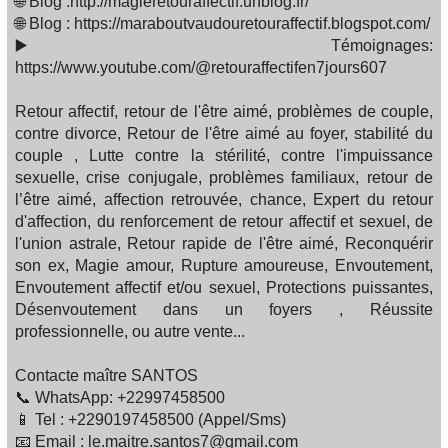
🌐 Blog :http://magieretouraffectif.unblog.fr/
🌐 Blog : https://maraboutvaudouretouraffectif.blogspot.com/
▶️ Témoignages:
https://www.youtube.com/@retouraffectifen7jours607
Retour affectif, retour de l'être aimé, problèmes de couple,
contre divorce, Retour de l'être aimé au foyer, stabilité du
couple , Lutte contre la stérilité, contre l'impuissance
sexuelle, crise conjugale, problèmes familiaux, retour de
l’être aimé, affection retrouvée, chance, Expert du retour
d'affection, du renforcement de retour affectif et sexuel, de
l'union astrale, Retour rapide de l'être aimé, Reconquérir
son ex, Magie amour, Rupture amoureuse, Envoutement,
Envoutement affectif et/ou sexuel, Protections puissantes,
Désenvoutement dans un foyers , Réussite
professionnelle, ou autre vente...
Contacte maître SANTOS
📞 WhatsApp: +22997458500
📱 Tel : +2290197458500 (Appel/Sms)
📧 Email : le.maitre.santos7@gmail.com