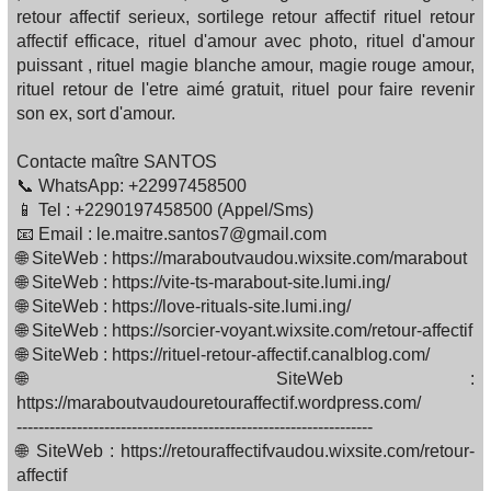
retour affectif serieux, sortilege retour affectif rituel retour
affectif efficace, rituel d'amour avec photo, rituel d'amour
puissant , rituel magie blanche amour, magie rouge amour,
rituel retour de l'etre aimé gratuit, rituel pour faire revenir
son ex, sort d'amour.
Contacte maître SANTOS
📞 WhatsApp: +22997458500
📱 Tel : +2290197458500 (Appel/Sms)
📧 Email : le.maitre.santos7@gmail.com
🌐 SiteWeb : https://maraboutvaudou.wixsite.com/marabout
🌐 SiteWeb : https://vite-ts-marabout-site.lumi.ing/
🌐 SiteWeb : https://love-rituals-site.lumi.ing/
🌐 SiteWeb : https://sorcier-voyant.wixsite.com/retour-affectif
🌐 SiteWeb : https://rituel-retour-affectif.canalblog.com/
🌐 SiteWeb :
https://maraboutvaudouretouraffectif.wordpress.com/
-----------------------------------------------------------------
🌐 SiteWeb : https://retouraffectifvaudou.wixsite.com/retour-
affectif