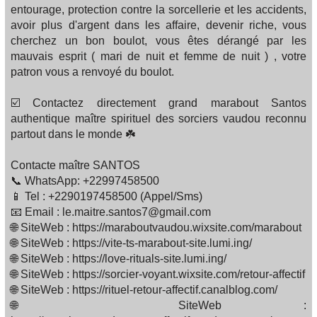
entourage, protection contre la sorcellerie et les accidents,
avoir plus d'argent dans les affaire, devenir riche, vous
cherchez un bon boulot, vous êtes dérangé par les
mauvais esprit ( mari de nuit et femme de nuit ) , votre
patron vous a renvoyé du boulot.
☑️ Contactez directement grand marabout Santos
authentique maître spirituel des sorciers vaudou reconnu
partout dans le monde ☘️
Contacte maître SANTOS
📞 WhatsApp: +22997458500
📱 Tel : +2290197458500 (Appel/Sms)
📧 Email : le.maitre.santos7@gmail.com
🌐 SiteWeb : https://maraboutvaudou.wixsite.com/marabout
🌐 SiteWeb : https://vite-ts-marabout-site.lumi.ing/
🌐 SiteWeb : https://love-rituals-site.lumi.ing/
🌐 SiteWeb : https://sorcier-voyant.wixsite.com/retour-affectif
🌐 SiteWeb : https://rituel-retour-affectif.canalblog.com/
🌐 SiteWeb :