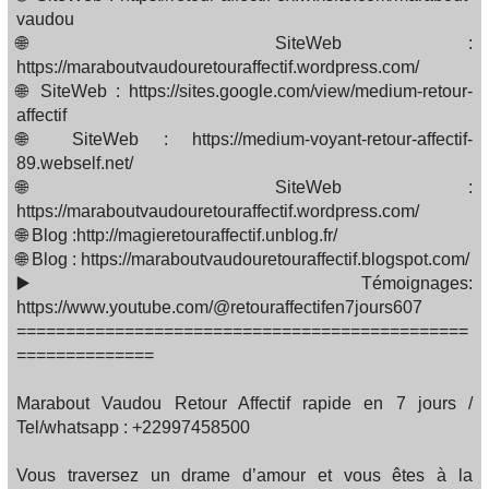
vaudou
🌐 SiteWeb :
https://maraboutvaudouretouraffectif.wordpress.com/
🌐 SiteWeb : https://sites.google.com/view/medium-retour-
affectif
🌐 SiteWeb : https://medium-voyant-retour-affectif-
89.webself.net/
🌐 SiteWeb :
https://maraboutvaudouretouraffectif.wordpress.com/
🌐 Blog :http://magieretouraffectif.unblog.fr/
🌐 Blog : https://maraboutvaudouretouraffectif.blogspot.com/
▶️ Témoignages:
https://www.youtube.com/@retouraffectifen7jours607
==============================================
==============
Marabout Vaudou Retour Affectif rapide en 7 jours /
Tel/whatsapp : +22997458500
Vous traversez un drame d’amour et vous êtes à la