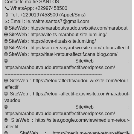
Contacte maître SANTOS
📞 WhatsApp: +22997458500
📱 Tel : +2290197458500 (Appel/Sms)
📧 Email : le.maitre.santos7@gmail.com
🌐 SiteWeb : https://maraboutvaudou.wixsite.com/marabout
🌐 SiteWeb : https://vite-ts-marabout-site.lumi.ing/
🌐 SiteWeb : https://love-rituals-site.lumi.ing/
🌐 SiteWeb : https://sorcier-voyant.wixsite.com/retour-affectif
🌐 SiteWeb : https://rituel-retour-affectif.canalblog.com/
🌐 SiteWeb :
https://maraboutvaudouretouraffectif.wordpress.com/
-----------------------------------------------------------------
🌐 SiteWeb : https://retouraffectifvaudou.wixsite.com/retour-
affectif
🌐 SiteWeb : https://retour-affectif-ex.wixsite.com/marabout-
vaudou
🌐 SiteWeb :
https://maraboutvaudouretouraffectif.wordpress.com/
🌐 SiteWeb : https://sites.google.com/view/medium-retour-
affectif
🌐 SiteWeb : https://medium-voyant-retour-affectif-