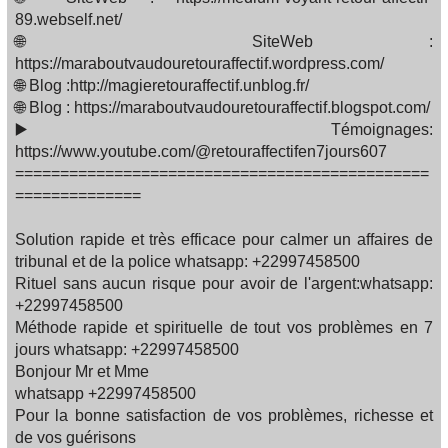
89.webself.net/
🌐 SiteWeb :
https://maraboutvaudouretouraffectif.wordpress.com/
🌐 Blog :http://magieretouraffectif.unblog.fr/
🌐 Blog : https://maraboutvaudouretouraffectif.blogspot.com/
▶️ Témoignages:
https://www.youtube.com/@retouraffectifen7jours607
==============================================
==============
Solution rapide et très efficace pour calmer un affaires de
tribunal et de la police whatsapp: +22997458500
Rituel sans aucun risque pour avoir de l'argent:whatsapp:
+22997458500
Méthode rapide et spirituelle de tout vos problèmes en 7
jours whatsapp: +22997458500
Bonjour Mr et Mme
whatsapp +22997458500
Pour la bonne satisfaction de vos problèmes, richesse et
de vos guérisons