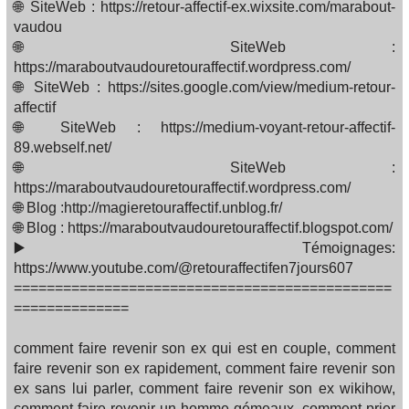
🌐 SiteWeb : https://retour-affectif-ex.wixsite.com/marabout-
vaudou
🌐 SiteWeb :
https://maraboutvaudouretouraffectif.wordpress.com/
🌐 SiteWeb : https://sites.google.com/view/medium-retour-
affectif
🌐 SiteWeb : https://medium-voyant-retour-affectif-
89.webself.net/
🌐 SiteWeb :
https://maraboutvaudouretouraffectif.wordpress.com/
🌐 Blog :http://magieretouraffectif.unblog.fr/
🌐 Blog : https://maraboutvaudouretouraffectif.blogspot.com/
▶️ Témoignages:
https://www.youtube.com/@retouraffectifen7jours607
==============================================
==============
comment faire revenir son ex qui est en couple, comment
faire revenir son ex rapidement, comment faire revenir son
ex sans lui parler, comment faire revenir son ex wikihow,
comment faire revenir un homme gémeaux, comment prier