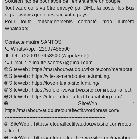
Solution rapide pour avoir de l'enfant entre un couple
Tout vaux colis va être envoyé par DHL, la poste, les Bus
et par avions quelques soit votre pays.
Pour toute renseignements contacté mon numéro
Whatsapp:
Contacte maître SANTOS
📞 WhatsApp: +22997458500
📱 Tel : +2290197458500 (Appel/Sms)
📧 Email : le.maitre.santos7@gmail.com
🌐 SiteWeb : https://maraboutvaudou.wixsite.com/marabout
🌐 SiteWeb : https://vite-ts-marabout-site.lumi.ing/
🌐 SiteWeb : https://love-rituals-site.lumi.ing/
🌐 SiteWeb : https://sorcier-voyant.wixsite.com/retour-affectif
🌐 SiteWeb : https://rituel-retour-affectif.canalblog.com/
🌐 SiteWeb :
https://maraboutvaudouretouraffectif.wordpress.com/
-----------------------------------------------------------------
🌐 SiteWeb : https://retouraffectifvaudou.wixsite.com/retour-
affectif
🌐 SiteWeb : https://retour-affectif-ex.wixsite.com/marabout-