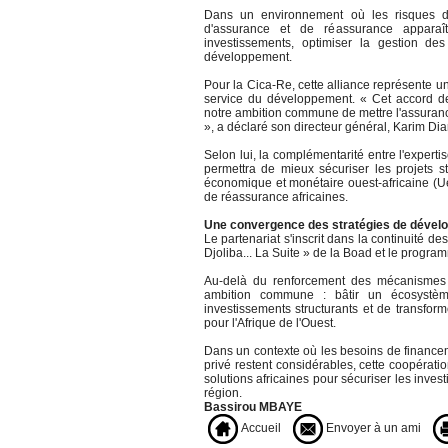
Dans un environnement où les risques de
d'assurance et de réassurance apparaî
investissements, optimiser la gestion des
développement.
Pour la Cica-Re, cette alliance représente u
service du développement. « Cet accord d
notre ambition commune de mettre l'assuran
», a déclaré son directeur général, Karim Di
Selon lui, la complémentarité entre l'experti
permettra de mieux sécuriser les projets s
économique et monétaire ouest-africaine (U
de réassurance africaines.
Une convergence des stratégies de dével
Le partenariat s'inscrit dans la continuité des
Djoliba... La Suite » de la Boad et le progr
Au-delà du renforcement des mécanismes d
ambition commune : bâtir un écosystème
investissements structurants et de transfo
pour l'Afrique de l'Ouest.
Dans un contexte où les besoins de financeme
privé restent considérables, cette coopératio
solutions africaines pour sécuriser les inv
région.
Bassirou MBAYE
Accueil
Envoyer à un ami