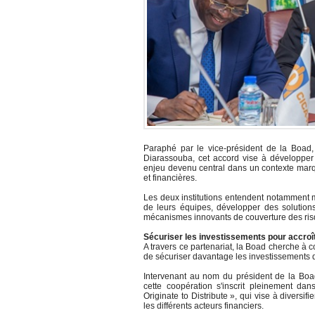
Paraphé par le vice-président de la Boad,
Diarassouba, cet accord vise à développer 
enjeu devenu central dans un contexte marq
et financières.
Les deux institutions entendent notamment m
de leurs équipes, développer des solution
mécanismes innovants de couverture des risqu
Sécuriser les investissements pour accroît
A travers ce partenariat, la Boad cherche à co
de sécuriser davantage les investissements q
Intervenant au nom du président de la Boa
cette coopération s'inscrit pleinement dan
Originate to Distribute », qui vise à diversif
les différents acteurs financiers.