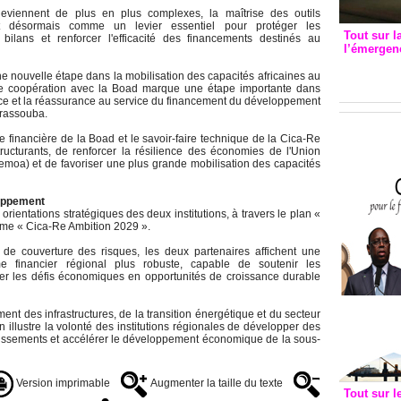
viennent de plus en plus complexes, la maîtrise des outils
t désormais comme un levier essentiel pour protéger les
Tout sur l
 bilans et renforcer l'efficacité des financements destinés au
l’émergenc
3eme CI
ne nouvelle étape dans la mobilisation des capacités africaines au
recomm
e coopération avec la Boad marque une étape importante dans
ce et la réassurance au service du financement du développement
arassouba.
se financière de la Boad et le savoir-faire technique de la Cica-Re
tructurants, de renforcer la résilience des économies de l'Union
emoa) et de favoriser une plus grande mobilisation des capacités
oppement
 orientations stratégiques des deux institutions, à travers le plan «
amme « Cica-Re Ambition 2029 ».
e couverture des risques, les deux partenaires affichent une
 financier régional plus robuste, capable de soutenir les
rmer les défis économiques en opportunités de croissance durable
nt des infrastructures, de la transition énergétique et du secteur
n illustre la volonté des institutions régionales de développer des
estissements et accélérer le développement économique de la sous-
Version imprimable
Augmenter la taille du texte
Tout sur l