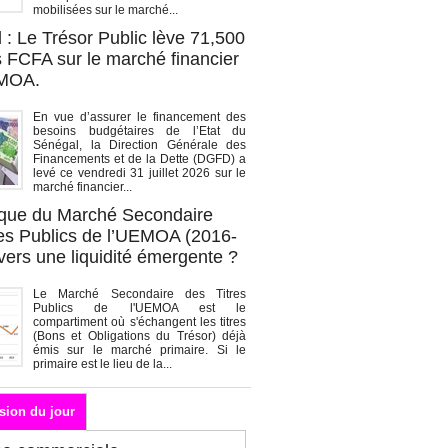
mobilisées sur le marché...
 : Le Trésor Public lève 71,500
s FCFA sur le marché financier
EMOA.
En vue d’assurer le financement des
besoins budgétaires de l’Etat du
Sénégal, la Direction Générale des
Financements et de la Dette (DGFD) a
levé ce vendredi 31 juillet 2026 sur le
marché financier...
que du Marché Secondaire
res Publics de l’UEMOA (2016-
vers une liquidité émergente ?
Le Marché Secondaire des Titres
Publics de l'UEMOA est le
compartiment où s'échangent les titres
(Bons et Obligations du Trésor) déjà
émis sur le marché primaire. Si le
primaire est le lieu de la...
sion du jour