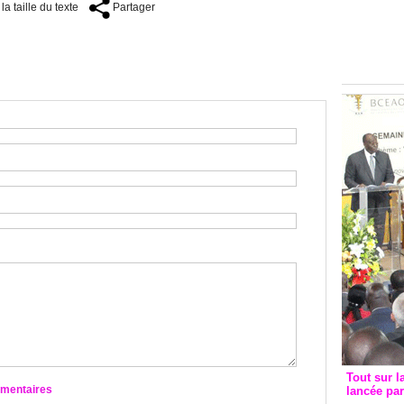
Groupe c
a taille du texte
Partager
convent
avec les
FCfa
Tout sur l
mmentaires
lancée pa