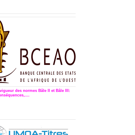
n financière : Plaidoyer des
rs de monnaie électronique
vigueur des normes Bâle II et Bâle III:
onséquences,....
en vigueur de la reforme Bale 2
3 – Une bonne chose, selon
as Zézé