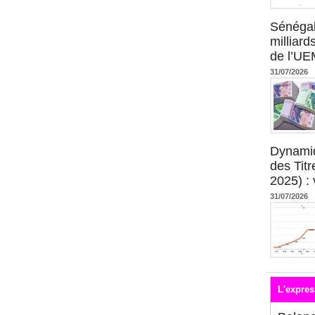
Sénégal
milliard
de l’U
31/07/2026
Dynami
des Tit
2025) : 
31/07/2026
L'expres