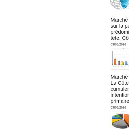
Agence UM
Marché 
sur la 
prédomi
tête, Cô
03/08/2026
Marché 
La Côte 
cumulen
intenti
primaire
03/08/2026