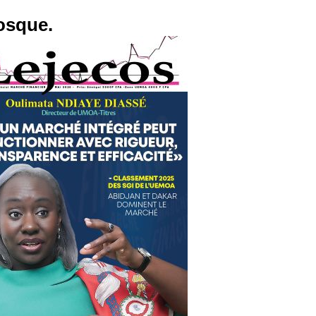
osque.