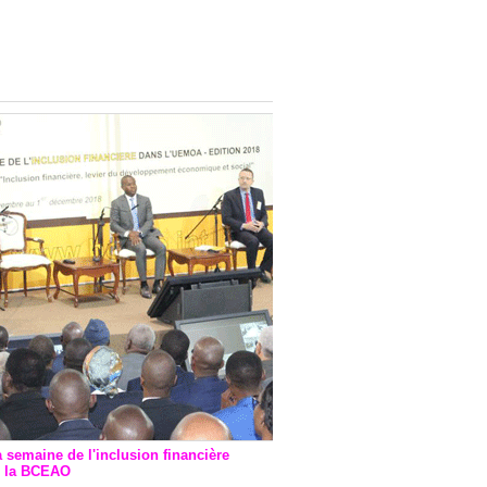
onsultatif de Paris : 7
ions de financement signées
 Ptf pour 262,6 milliards de
a semaine de l'inclusion financière
r la BCEAO