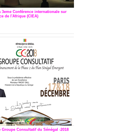
a 3eme Conférence internationale sur
e de l'Afrique (CIEA)
EA : Quatre principales
andations émises
e Groupe Consultatif du Sénégal -2018