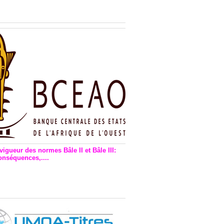
n financière : Plaidoyer des
rs de monnaie électronique
vigueur des normes Bâle II et Bâle III:
onséquences,....
en vigueur de la reforme Bale 2
3 – Une bonne chose, selon
as Zézé