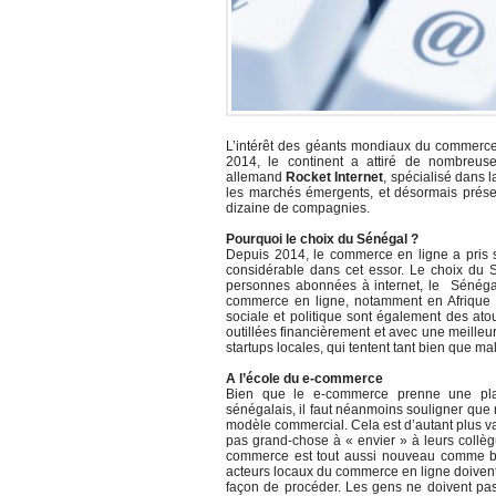
L’intérêt des géants mondiaux du commerce s
2014, le continent a attiré de nombreu
allemand
Rocket Internet
, spécialisé dans
les marchés émergents, et désormais présen
dizaine de compagnies.
Pourquoi le choix du Sénégal
?
Depuis 2014, le commerce en ligne a pris s
considérable dans cet essor. Le choix du S
personnes abonnées à internet, le Sénégal 
commerce en ligne, notamment en Afrique fr
sociale et politique sont également des at
outillées financièrement et avec une meilleu
startups locales, qui tentent tant bien que m
A l’école du e-commerce
Bien que le e-commerce prenne une pla
sénégalais, il faut néanmoins souligner qu
modèle commercial. Cela est d’autant plus va
pas grand-chose à « envier » à leurs collè
commerce est tout aussi nouveau comme b
acteurs locaux du commerce en ligne doivent
façon de procéder. Les gens ne doivent pa