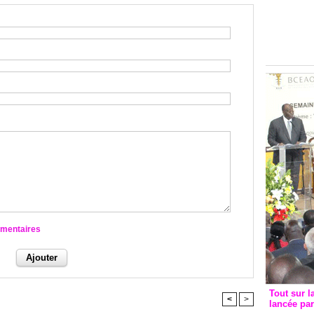
Groupe c
convent
avec les
FCfa
mmentaires
Tout sur l
<
>
lancée pa