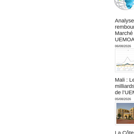
Agence UM
Analyse
rembour
Marché 
UEMOA :
06/08/2026
Mali : L
milliard
de l’U
05/08/2026
La Côte 