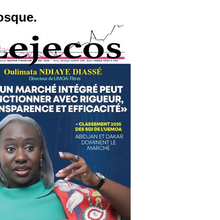
osque.