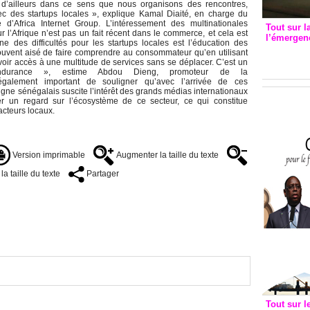
t d’ailleurs dans ce sens que nous organisons des rencontres,
c des startups locales », explique Kamal Diaité, en charge du
e d’Africa Internet Group. L’intéressement des multinationales
Tout sur l
l’Afrique n’est pas un fait récent dans le commerce, et cela est
l’émergenc
e des difficultés pour les startups locales est l’éducation des
3eme CI
ouvent aisé de faire comprendre au consommateur qu’en utilisant
recomm
voir accès à une multitude de services sans se déplacer. C’est un
ndurance », estime Abdou Dieng, promoteur de la
également important de souligner qu’avec l’arrivée de ces
igne sénégalais suscite l’intérêt des grands médias internationaux
 un regard sur l’écosystème de ce secteur, ce qui constitue
cteurs locaux.
Version imprimable
Augmenter la taille du texte
a taille du texte
Partager
Tout sur l