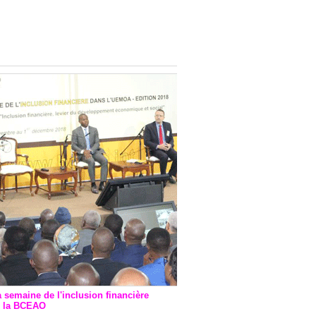
onsultatif de Paris : 7
ions de financement signées
 Ptf pour 262,6 milliards de
a semaine de l'inclusion financière
r la BCEAO