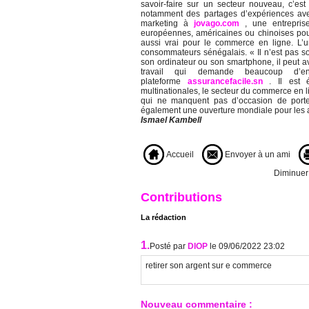
savoir-faire sur un secteur nouveau, c’es
notamment des partages d’expériences ave
marketing à
jovago.com
, une entrepris
européennes, américaines ou chinoises pour 
aussi vrai pour le commerce en ligne. L’un
consommateurs sénégalais. « Il n’est pas s
son ordinateur ou son smartphone, il peut a
travail qui demande beaucoup d’e
plateforme
assurancefacile.sn
. Il est 
multinationales, le secteur du commerce en l
qui ne manquent pas d’occasion de porter
également une ouverture mondiale pour les a
Ismael Kambell
Accueil
Envoyer à un ami
Diminuer l
Contributions
La rédaction
1.
Posté par
DIOP
le 09/06/2022 23:02
retirer son argent sur e commerce
Nouveau commentaire :