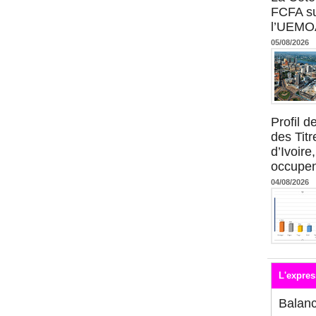
FCFA su
l’UEMO
05/08/2026
Profil 
des Titr
d’Ivoire
occupent
04/08/2026
L'expres
Balan