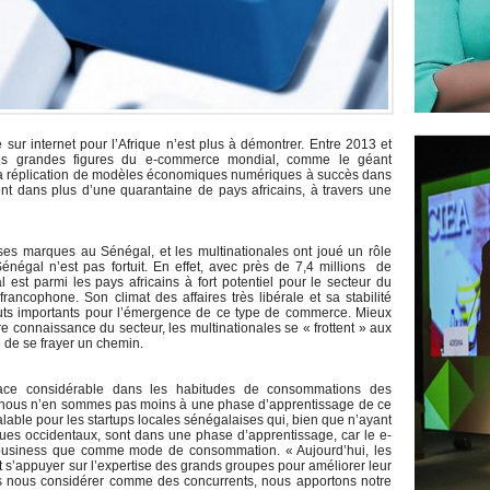
ur internet pour l’Afrique n’est plus à démontrer. Entre 2013 et
ses grandes figures du e-commerce mondial, comme le géant
 la réplication de modèles économiques numériques à succès dans
t dans plus d’une quarantaine de pays africains, à travers une
es marques au Sénégal, et les multinationales ont joué un rôle
énégal n’est pas fortuit. En effet, avec près de 7,4 millions de
est parmi les pays africains à fort potentiel pour le secteur du
ancophone. Son climat des affaires très libérale et sa stabilité
outs importants pour l’émergence de ce type de commerce. Mieux
re connaissance du secteur, les multinationales se « frottent » aux
al de se frayer un chemin.
ce considérable dans les habitudes de consommations des
e nous n’en sommes pas moins à une phase d’apprentissage de ce
lable pour les startups locales sénégalaises qui, bien que n’ayant
gues occidentaux, sont dans une phase d’apprentissage, car le e-
usiness que comme mode de consommation. « Aujourd’hui, les
 s’appuyer sur l’expertise des grands groupes pour améliorer leur
s nous considérer comme des concurrents, nous apportons notre