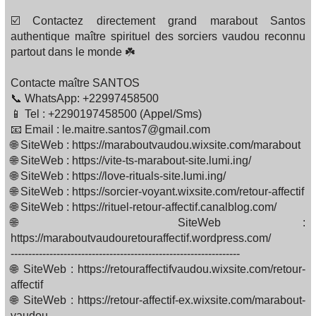
☑️ Contactez directement grand marabout Santos
authentique maître spirituel des sorciers vaudou reconnu
partout dans le monde ☘️
Contacte maître SANTOS
📞 WhatsApp: +22997458500
📱 Tel : +2290197458500 (Appel/Sms)
📧 Email : le.maitre.santos7@gmail.com
🌐 SiteWeb : https://maraboutvaudou.wixsite.com/marabout
🌐 SiteWeb : https://vite-ts-marabout-site.lumi.ing/
🌐 SiteWeb : https://love-rituals-site.lumi.ing/
🌐 SiteWeb : https://sorcier-voyant.wixsite.com/retour-affectif
🌐 SiteWeb : https://rituel-retour-affectif.canalblog.com/
🌐 SiteWeb :
https://maraboutvaudouretouraffectif.wordpress.com/
-----------------------------------------------------------------
🌐 SiteWeb : https://retouraffectifvaudou.wixsite.com/retour-
affectif
🌐 SiteWeb : https://retour-affectif-ex.wixsite.com/marabout-
vaudou