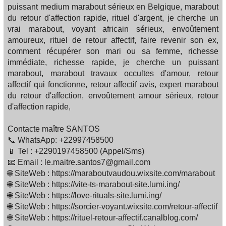
puissant medium marabout sérieux en Belgique, marabout
du retour d'affection rapide, rituel d'argent, je cherche un
vrai marabout, voyant africain sérieux, envoûtement
amoureux, rituel de retour affectif, faire revenir son ex,
comment récupérer son mari ou sa femme, richesse
immédiate, richesse rapide, je cherche un puissant
marabout, marabout travaux occultes d'amour, retour
affectif qui fonctionne, retour affectif avis, expert marabout
du retour d'affection, envoûtement amour sérieux, retour
d'affection rapide,
Contacte maître SANTOS
📞 WhatsApp: +22997458500
📱 Tel : +2290197458500 (Appel/Sms)
📧 Email : le.maitre.santos7@gmail.com
🌐 SiteWeb : https://maraboutvaudou.wixsite.com/marabout
🌐 SiteWeb : https://vite-ts-marabout-site.lumi.ing/
🌐 SiteWeb : https://love-rituals-site.lumi.ing/
🌐 SiteWeb : https://sorcier-voyant.wixsite.com/retour-affectif
🌐 SiteWeb : https://rituel-retour-affectif.canalblog.com/