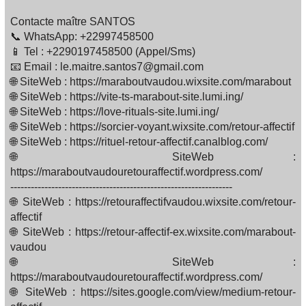
Contacte maître SANTOS
📞 WhatsApp: +22997458500
📱 Tel : +2290197458500 (Appel/Sms)
📧 Email : le.maitre.santos7@gmail.com
🌐 SiteWeb : https://maraboutvaudou.wixsite.com/marabout
🌐 SiteWeb : https://vite-ts-marabout-site.lumi.ing/
🌐 SiteWeb : https://love-rituals-site.lumi.ing/
🌐 SiteWeb : https://sorcier-voyant.wixsite.com/retour-affectif
🌐 SiteWeb : https://rituel-retour-affectif.canalblog.com/
🌐 SiteWeb :
https://maraboutvaudouretouraffectif.wordpress.com/
-----------------------------------------------------------------
🌐 SiteWeb : https://retouraffectifvaudou.wixsite.com/retour-
affectif
🌐 SiteWeb : https://retour-affectif-ex.wixsite.com/marabout-
vaudou
🌐 SiteWeb :
https://maraboutvaudouretouraffectif.wordpress.com/
🌐 SiteWeb : https://sites.google.com/view/medium-retour-