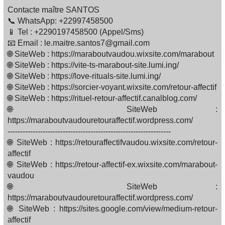
Contacte maître SANTOS
📞 WhatsApp: +22997458500
📱 Tel : +2290197458500 (Appel/Sms)
📧 Email : le.maitre.santos7@gmail.com
🌐 SiteWeb : https://maraboutvaudou.wixsite.com/marabout
🌐 SiteWeb : https://vite-ts-marabout-site.lumi.ing/
🌐 SiteWeb : https://love-rituals-site.lumi.ing/
🌐 SiteWeb : https://sorcier-voyant.wixsite.com/retour-affectif
🌐 SiteWeb : https://rituel-retour-affectif.canalblog.com/
🌐 SiteWeb :
https://maraboutvaudouretouraffectif.wordpress.com/
-----------------------------------------------------------------
🌐 SiteWeb : https://retouraffectifvaudou.wixsite.com/retour-
affectif
🌐 SiteWeb : https://retour-affectif-ex.wixsite.com/marabout-
vaudou
🌐 SiteWeb :
https://maraboutvaudouretouraffectif.wordpress.com/
🌐 SiteWeb : https://sites.google.com/view/medium-retour-
affectif