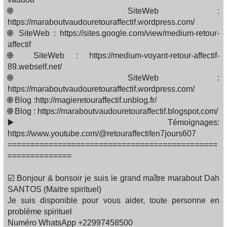
🌐 SiteWeb :
https://maraboutvaudouretouraffectif.wordpress.com/
🌐 SiteWeb : https://sites.google.com/view/medium-retour-
affectif
🌐 SiteWeb : https://medium-voyant-retour-affectif-
89.webself.net/
🌐 SiteWeb :
https://maraboutvaudouretouraffectif.wordpress.com/
🌐 Blog :http://magieretouraffectif.unblog.fr/
🌐 Blog : https://maraboutvaudouretouraffectif.blogspot.com/
▶️ Témoignages:
https://www.youtube.com/@retouraffectifen7jours607
==============================================
==============
☑️ Bonjour & bonsoir je suis le grand maître marabout Dah
SANTOS (Maitre spirituel)
Je suis disponible pour vous aider, toute personne en
problème spirituel
Numéro WhatsApp +22997458500