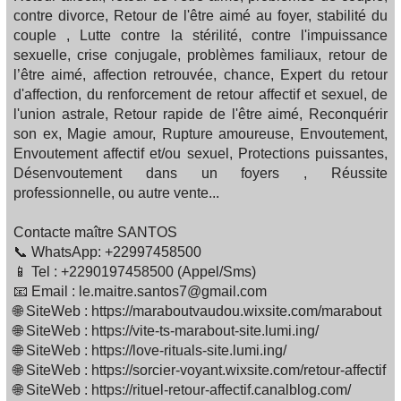
contre divorce, Retour de l'être aimé au foyer, stabilité du
couple , Lutte contre la stérilité, contre l'impuissance
sexuelle, crise conjugale, problèmes familiaux, retour de
l’être aimé, affection retrouvée, chance, Expert du retour
d'affection, du renforcement de retour affectif et sexuel, de
l'union astrale, Retour rapide de l'être aimé, Reconquérir
son ex, Magie amour, Rupture amoureuse, Envoutement,
Envoutement affectif et/ou sexuel, Protections puissantes,
Désenvoutement dans un foyers , Réussite
professionnelle, ou autre vente...
Contacte maître SANTOS
📞 WhatsApp: +22997458500
📱 Tel : +2290197458500 (Appel/Sms)
📧 Email : le.maitre.santos7@gmail.com
🌐 SiteWeb : https://maraboutvaudou.wixsite.com/marabout
🌐 SiteWeb : https://vite-ts-marabout-site.lumi.ing/
🌐 SiteWeb : https://love-rituals-site.lumi.ing/
🌐 SiteWeb : https://sorcier-voyant.wixsite.com/retour-affectif
🌐 SiteWeb : https://rituel-retour-affectif.canalblog.com/