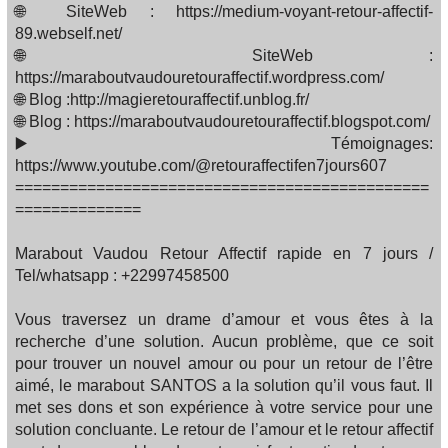
🌐 SiteWeb : https://medium-voyant-retour-affectif-
89.webself.net/
🌐 SiteWeb :
https://maraboutvaudouretouraffectif.wordpress.com/
🌐 Blog :http://magieretouraffectif.unblog.fr/
🌐 Blog : https://maraboutvaudouretouraffectif.blogspot.com/
▶️ Témoignages:
https://www.youtube.com/@retouraffectifen7jours607
==============================================
==============
Marabout Vaudou Retour Affectif rapide en 7 jours /
Tel/whatsapp : +22997458500
Vous traversez un drame d’amour et vous êtes à la
recherche d’une solution. Aucun problème, que ce soit
pour trouver un nouvel amour ou pour un retour de l’être
aimé, le marabout SANTOS a la solution qu’il vous faut. Il
met ses dons et son expérience à votre service pour une
solution concluante. Le retour de l’amour et le retour affectif