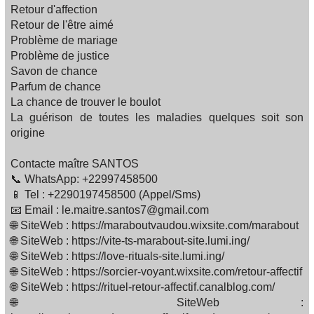
Retour d'affection
Retour de l'être aimé
Problème de mariage
Problème de justice
Savon de chance
Parfum de chance
La chance de trouver le boulot
La guérison de toutes les maladies quelques soit son
origine
Contacte maître SANTOS
📞 WhatsApp: +22997458500
📱 Tel : +2290197458500 (Appel/Sms)
📧 Email : le.maitre.santos7@gmail.com
🌐 SiteWeb : https://maraboutvaudou.wixsite.com/marabout
🌐 SiteWeb : https://vite-ts-marabout-site.lumi.ing/
🌐 SiteWeb : https://love-rituals-site.lumi.ing/
🌐 SiteWeb : https://sorcier-voyant.wixsite.com/retour-affectif
🌐 SiteWeb : https://rituel-retour-affectif.canalblog.com/
🌐 SiteWeb :