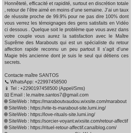
Honnêteté, efficacité et rapidité, surtout en discrétion totale
, retour de l’être aimé en moins d’une semaine. J’ai un taux
de réussite proche de 99.9% pour ne pas dire 100% dont
vous verrez les témoignages des gens satisfaits en Vidéo
ci dessous . Quelque soit le problème que vous avez dans
votre couple vous aurez la satisfaction avec le Maître
Suprême des Marabouts qui est un spécialiste du retour
affection rapide reconnu un peu partout Il s’agit d’une
Magie très ancienne dont je suis le seul qui détiens ces
secrets.
Contacte maître SANTOS
📞 WhatsApp: +22997458500
📱 Tel : +2290197458500 (Appel/Sms)
📧 Email : le.maitre.santos7@gmail.com
🌐 SiteWeb : https://maraboutvaudou.wixsite.com/marabout
🌐 SiteWeb : https://vite-ts-marabout-site.lumi.ing/
🌐 SiteWeb : https://love-rituals-site.lumi.ing/
🌐 SiteWeb : https://sorcier-voyant.wixsite.com/retour-affectif
🌐 SiteWeb : https://rituel-retour-affectif.canalblog.com/