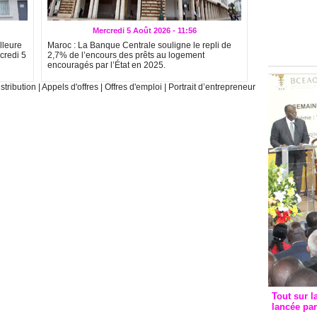
Groupe c
convent
Mercredi 5 Août 2026 - 11:56
avec les
lleure
Maroc : La Banque Centrale souligne le repli de
FCfa
credi 5
2,7% de l’encours des prêts au logement
encouragés par l’État en 2025.
stribution
|
Appels d'offres
|
Offres d'emploi
|
Portrait d’entrepreneur
Tout sur l
lancée pa