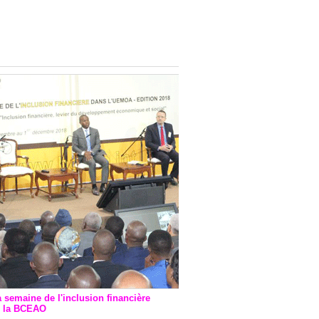
onsultatif de Paris : 7
ions de financement signées
 Ptf pour 262,6 milliards de
a semaine de l'inclusion financière
r la BCEAO