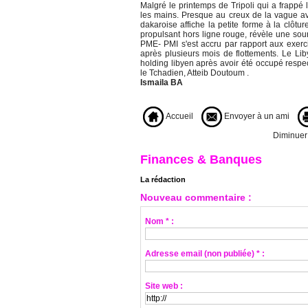
Malgré le printemps de Tripoli qui a frappé 
les mains. Presque au creux de la vague avec
dakaroise affiche la petite forme à la clôtu
propulsant hors ligne rouge, révèle une so
PME- PMI s'est accru par rapport aux exerci
après plusieurs mois de flottements. Le Lib
holding libyen après avoir été occupé res
le Tchadien, Atteib Doutoum .
Ismaila BA
Accueil
Envoyer à un ami
Diminuer l
Finances & Banques
La rédaction
Nouveau commentaire :
Nom * :
Adresse email (non publiée) * :
Site web :