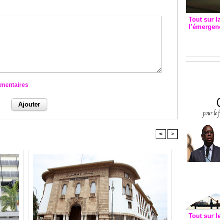
Tout sur l
l’émergenc
3eme CI
recomm
mmentaires
<
>
Tout sur l