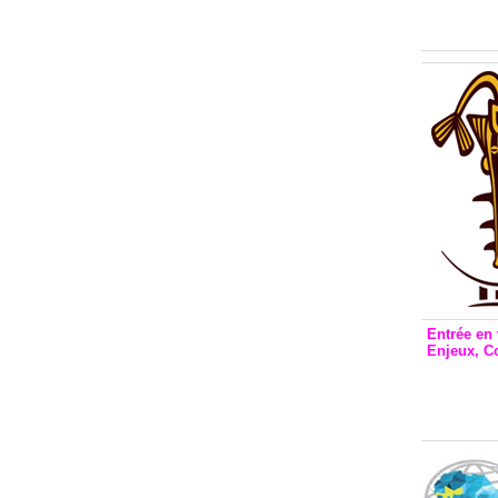
Inclusio
émetteu
Entrée en 
Enjeux, C
Entrée 
et Bale
Stanisl