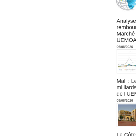
Agence UM
Analyse
rembour
Marché 
UEMOA :
06/08/2026
Mali : L
milliard
de l’U
05/08/2026
La Côte 