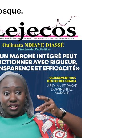
osque.