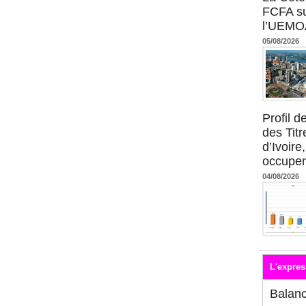
FCFA su
l’UEMO
05/08/2026
Profil 
des Titr
d’Ivoire
occupent
04/08/2026
L'expres
Balan