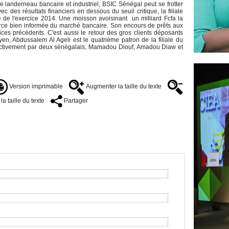
le landerneau bancaire et industriel, BSIC Sénégal peut se frotter
 des résultats financiers en dessous du seuil critique, la filiale
re de l'exercice 2014. Une moisson avoisinant un milliard Fcfa la
urce bien informée du marché bancaire. Son encours de prêts aux
ces précédents. C'est aussi le retour des gros clients déposants
yen, Abdussalem Al Ageli est le quatrième patron de la filiale du
pectivement par deux sénégalais, Mamadou Diouf, Amadou Diaw et
Version imprimable
Augmenter la taille du texte
a taille du texte
Partager