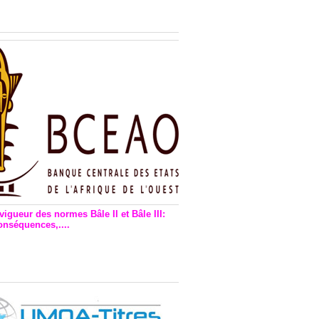
n financière : Plaidoyer des
rs de monnaie électronique
vigueur des normes Bâle II et Bâle III:
onséquences,....
en vigueur de la reforme Bale 2
3 – Une bonne chose, selon
as Zézé