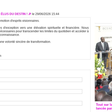
Groupe c
convent
avec les
 ÉLUS DU DESTIN ! 🎉
le 29/06/2026 15:44
FCfa
motion d'esprits visionnaires.
d'exception vers une élévation spirituelle et financière. Nous
nécessaires pour transcender les limites du quotidien et accéder à
reconnaissance.
une volonté sincère de transformation.
m
Tout sur l
lancée pa