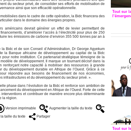
ement du secteur privé, de consolider ses efforts de mobilisation de
ernance ainsi que son efficacité opérationnelle.
Tout sur l
l’émergenc
obilisées dans le cadre de cette opération, la Bidc financera des
articulier dans le domaine des énergies propres.
3eme CI
recomm
rs américains devrait générer un effet de levier permettant de
 financements, d’améliorer l’accès à l’électricité pour plus de 250
duire les émissions de carbone d’environ 355 500 tonnes par an à
e la Bidc et de son Conseil d’Administration, Dr George Agyekum
de la Banque africaine de développement au capital de la Bidc
e pour notre institution. Ce partenariat stratégique témoigne de la
e modèle de développement. Il marque un tournant décisif dans la
n renforçant notre capacité à mobiliser des ressources à grande
eur du développement durable en Afrique de l’Ouest. Grâce à ce
ts pour répondre aux besoins de financement de nos économies,
s infrastructures et du développement du secteur privé. ».
lle phase dans l’évolution de la Bidc et renforce son ambition de
nancement du développement en Afrique de l’Ouest. Forte de cette
 interventions et contribuer de manière encore plus déterminante
 la région.
Version imprimable
Augmenter la taille du texte
a taille du texte
Partager
Tout sur l