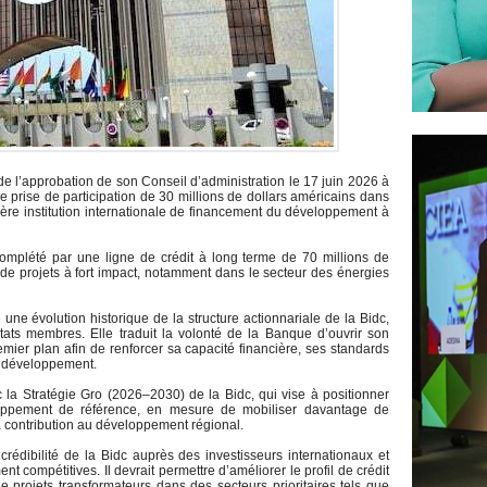
e l’approbation de son Conseil d’administration le 17 juin 2026 à
e prise de participation de 30 millions de dollars américains dans
mière institution internationale de financement du développement à
 complété par une ligne de crédit à long terme de 70 millions de
de projets à fort impact, notamment dans le secteur des énergies
 une évolution historique de la structure actionnariale de la Bidc,
ats membres. Elle traduit la volonté de la Banque d’ouvrir son
emier plan afin de renforcer sa capacité financière, ses standards
e développement.
 la Stratégie Gro (2026–2030) de la Bidc, qui vise à positionner
oppement de référence, en mesure de mobiliser davantage de
a contribution au développement régional.
 crédibilité de la Bidc auprès des investisseurs internationaux et
t compétitives. Il devrait permettre d’améliorer le profil de crédit
 projets transformateurs dans des secteurs prioritaires tels que