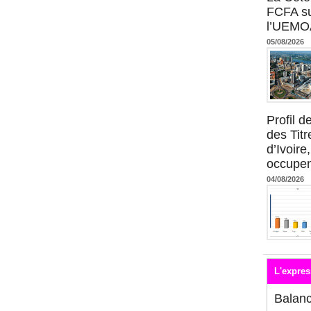
FCFA su
l’UEMO
05/08/2026
Profil 
des Titr
d’Ivoire
occupent
04/08/2026
L'expres
Balan