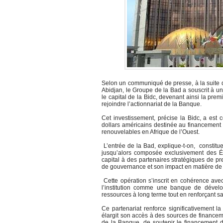
Selon un communiqué de presse, à la suite d
Abidjan, le Groupe de la Bad a souscrit à un
le capital de la Bidc, devenant ainsi la pre
rejoindre l’actionnariat de la Banque.
Cet investissement, précise la Bidc, a est
dollars américains destinée au financement 
renouvelables en Afrique de l’Ouest.
L’entrée de la Bad, explique-t-on, constitue
jusqu’alors composée exclusivement des Ét
capital à des partenaires stratégiques de pr
de gouvernance et son impact en matière d
Cette opération s’inscrit en cohérence avec
l’institution comme une banque de dével
ressources à long terme tout en renforçant s
Ce partenariat renforce significativement la
élargit son accès à des sources de financemen
de la Banque, de soutenir le financement de