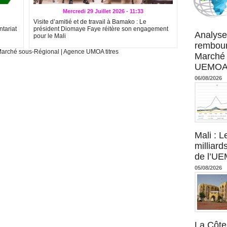
Mercredi 29 Juillet 2026 - 11:33
Visite d’amitié et de travail à Bamako : Le
Agence UM
ntariat
président Diomaye Faye réitère son engagement
Analyse
pour le Mali
rembour
arché sous-Régional
|
Agence UMOA titres
Marché 
UEMOA :
06/08/2026
Mali : L
milliard
de l’U
05/08/2026
La Côte 