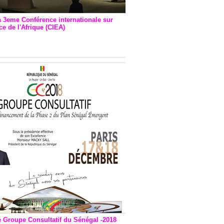
a 3eme Conférence internationale sur
e de l'Afrique (CIEA)
EA : Quatre principales
andations émises
e Groupe Consultatif du Sénégal -2018