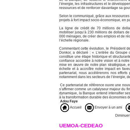
l’énergie, les infrastructures et le développ
ressources et de renforcer davantage sa gouv
Selon le communiqué, grâce aux ressources m
projets à fort impact socio-économique, en p
La ligne de crédit de 70 millions de dolla
mobiliser jusqu’à 230 millions de dollars de
000 ménages, de créer des emplois et de ré
l’échelle régionale.
Commentant cette évolution, le Président d
Donkor, a déclaré : « L’entrée du Groupe 
constitue une étape historique et structurant
confiance accordée à notre vision et à notr
mise en œuvre de notre plan stratégique, e
échelle et à accroître notre impact en fav
partenariat, nous accélérerons nos effor
notamment dans les secteurs de l’énergie, de
Ce partenariat de référence ouvre une nouve
s’affirmer comme un catalyseur majeur du fi
dynamique, la Banque entend intensifier ses
à la transformation durable des économies de
Adou Faye
Accueil
Envoyer à un ami
Diminuer l
UEMOA-CEDEAO