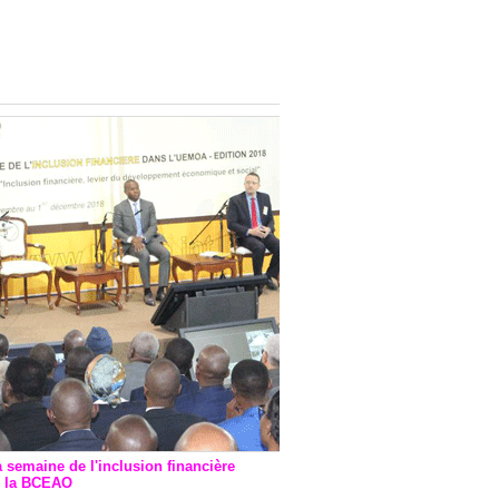
onsultatif de Paris : 7
ions de financement signées
 Ptf pour 262,6 milliards de
a semaine de l'inclusion financière
r la BCEAO