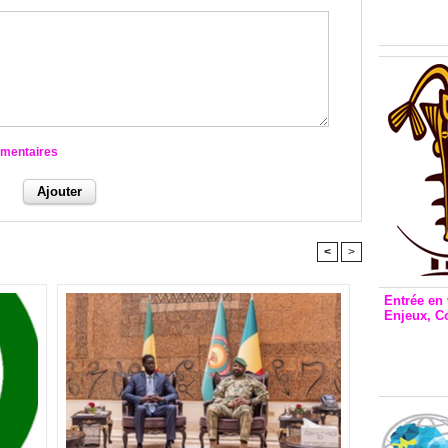
Inclusio
émetteu
mmentaires
<
>
Entrée en 
Enjeux, C
Entrée 
et Bale
Stanisl