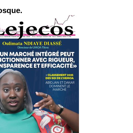
osque.