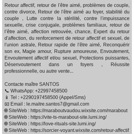
Retour affectif, retour de l'être aimé, problèmes de couple,
contre divorce, Retour de l'être aimé au foyer, stabilité du
couple , Lutte contre la stérilité, contre l'impuissance
sexuelle, crise conjugale, problèmes familiaux, retour de
l’être aimé, affection retrouvée, chance, Expert du retour
d'affection, du renforcement de retour affectif et sexuel, de
l'union astrale, Retour rapide de l'être aimé, Reconquérir
son ex, Magie amour, Rupture amoureuse, Envoutement,
Envoutement affectif et/ou sexuel, Protections puissantes,
Désenvoutement dans un foyers , Réussite
professionnelle, ou autre vente...
Contacte maître SANTOS
📞 WhatsApp: +22997458500
📱 Tel : +2290197458500 (Appel/Sms)
📧 Email : le.maitre.santos7@gmail.com
🌐 SiteWeb : https://maraboutvaudou.wixsite.com/marabout
🌐 SiteWeb : https://vite-ts-marabout-site.lumi.ing/
🌐 SiteWeb : https://love-rituals-site.lumi.ing/
🌐 SiteWeb : https://sorcier-voyant.wixsite.com/retour-affectif