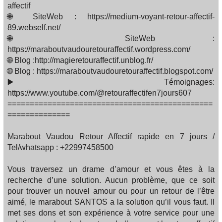
affectif
🌐 SiteWeb : https://medium-voyant-retour-affectif-
89.webself.net/
🌐 SiteWeb :
https://maraboutvaudouretouraffectif.wordpress.com/
🌐 Blog :http://magieretouraffectif.unblog.fr/
🌐 Blog : https://maraboutvaudouretouraffectif.blogspot.com/
▶️ Témoignages:
https://www.youtube.com/@retouraffectifen7jours607
==============================================
==============
Marabout Vaudou Retour Affectif rapide en 7 jours /
Tel/whatsapp : +22997458500
Vous traversez un drame d’amour et vous êtes à la
recherche d’une solution. Aucun problème, que ce soit
pour trouver un nouvel amour ou pour un retour de l’être
aimé, le marabout SANTOS a la solution qu’il vous faut. Il
met ses dons et son expérience à votre service pour une