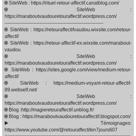
🌐 SiteWeb : https://rituel-retour-affectif.canalblog.com/
🌐 SiteWeb :
https://maraboutvaudouretouraffectif.wordpress.com/
-----------------------------------------------------------------
🌐 SiteWeb : https://retouraffectifvaudou.wixsite.com/retour-
affectif
🌐 SiteWeb : https://retour-affectif-ex.wixsite.com/marabout-
vaudou
🌐 SiteWeb :
https://maraboutvaudouretouraffectif.wordpress.com/
🌐 SiteWeb : https://sites.google.com/view/medium-retour-
affectif
🌐 SiteWeb : https://medium-voyant-retour-affectif-
89.webself.net/
🌐 SiteWeb :
https://maraboutvaudouretouraffectif.wordpress.com/
🌐 Blog :http://magieretouraffectif.unblog.fr/
🌐 Blog : https://maraboutvaudouretouraffectif.blogspot.com/
▶️ Témoignages:
https://www.youtube.com/@retouraffectifen7jours607