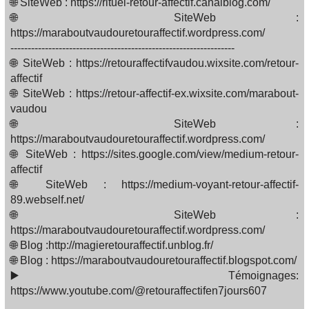
🌐 SiteWeb : https://rituel-retour-affectif.canalblog.com/
🌐 SiteWeb :
https://maraboutvaudouretouraffectif.wordpress.com/
-----------------------------------------------------------------
🌐 SiteWeb : https://retouraffectifvaudou.wixsite.com/retour-
affectif
🌐 SiteWeb : https://retour-affectif-ex.wixsite.com/marabout-
vaudou
🌐 SiteWeb :
https://maraboutvaudouretouraffectif.wordpress.com/
🌐 SiteWeb : https://sites.google.com/view/medium-retour-
affectif
🌐 SiteWeb : https://medium-voyant-retour-affectif-
89.webself.net/
🌐 SiteWeb :
https://maraboutvaudouretouraffectif.wordpress.com/
🌐 Blog :http://magieretouraffectif.unblog.fr/
🌐 Blog : https://maraboutvaudouretouraffectif.blogspot.com/
▶️ Témoignages:
https://www.youtube.com/@retouraffectifen7jours607