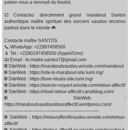
patron vous a renvoyé du boulot.
☑️ Contactez directement grand marabout Santos
authentique maître spirituel des sorciers vaudou reconnu
partout dans le monde ☘️
Contacte maître SANTOS
📞 WhatsApp: +22997458500
📱 Tel : +2290197458500 (Appel/Sms)
📧 Email : le.maitre.santos7@gmail.com
🌐 SiteWeb : https://maraboutvaudou.wixsite.com/marabout
🌐 SiteWeb : https://vite-ts-marabout-site.lumi.ing/
🌐 SiteWeb : https://love-rituals-site.lumi.ing/
🌐 SiteWeb : https://sorcier-voyant.wixsite.com/retour-affectif
🌐 SiteWeb : https://rituel-retour-affectif.canalblog.com/
🌐 SiteWeb :
https://maraboutvaudouretouraffectif.wordpress.com/
-----------------------------------------------------------------
🌐 SiteWeb : https://retouraffectifvaudou.wixsite.com/retour-
affectif
🌐 SiteWeb : https://retour-affectif-ex.wixsite.com/marabout-