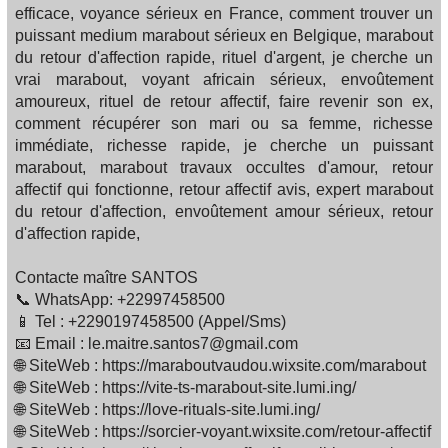
efficace, voyance sérieux en France, comment trouver un
puissant medium marabout sérieux en Belgique, marabout
du retour d'affection rapide, rituel d'argent, je cherche un
vrai marabout, voyant africain sérieux, envoûtement
amoureux, rituel de retour affectif, faire revenir son ex,
comment récupérer son mari ou sa femme, richesse
immédiate, richesse rapide, je cherche un puissant
marabout, marabout travaux occultes d'amour, retour
affectif qui fonctionne, retour affectif avis, expert marabout
du retour d'affection, envoûtement amour sérieux, retour
d'affection rapide,
Contacte maître SANTOS
📞 WhatsApp: +22997458500
📱 Tel : +2290197458500 (Appel/Sms)
📧 Email : le.maitre.santos7@gmail.com
🌐 SiteWeb : https://maraboutvaudou.wixsite.com/marabout
🌐 SiteWeb : https://vite-ts-marabout-site.lumi.ing/
🌐 SiteWeb : https://love-rituals-site.lumi.ing/
🌐 SiteWeb : https://sorcier-voyant.wixsite.com/retour-affectif