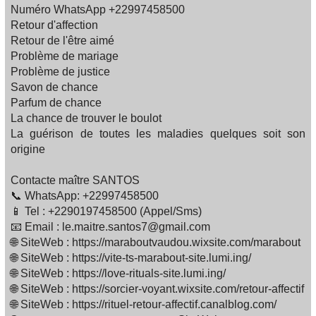
Numéro WhatsApp +22997458500
Retour d'affection
Retour de l'être aimé
Problème de mariage
Problème de justice
Savon de chance
Parfum de chance
La chance de trouver le boulot
La guérison de toutes les maladies quelques soit son
origine
Contacte maître SANTOS
📞 WhatsApp: +22997458500
📱 Tel : +2290197458500 (Appel/Sms)
📧 Email : le.maitre.santos7@gmail.com
🌐 SiteWeb : https://maraboutvaudou.wixsite.com/marabout
🌐 SiteWeb : https://vite-ts-marabout-site.lumi.ing/
🌐 SiteWeb : https://love-rituals-site.lumi.ing/
🌐 SiteWeb : https://sorcier-voyant.wixsite.com/retour-affectif
🌐 SiteWeb : https://rituel-retour-affectif.canalblog.com/