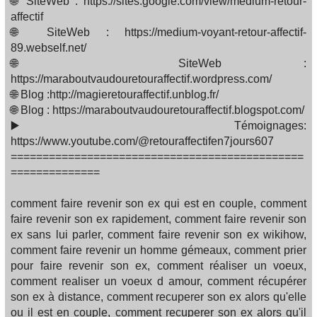
🌐 SiteWeb : https://sites.google.com/view/medium-retour-
affectif
🌐 SiteWeb : https://medium-voyant-retour-affectif-
89.webself.net/
🌐 SiteWeb :
https://maraboutvaudouretouraffectif.wordpress.com/
🌐 Blog :http://magieretouraffectif.unblog.fr/
🌐 Blog : https://maraboutvaudouretouraffectif.blogspot.com/
▶️ Témoignages:
https://www.youtube.com/@retouraffectifen7jours607
==============================================
==============
comment faire revenir son ex qui est en couple, comment
faire revenir son ex rapidement, comment faire revenir son
ex sans lui parler, comment faire revenir son ex wikihow,
comment faire revenir un homme gémeaux, comment prier
pour faire revenir son ex, comment réaliser un voeux,
comment realiser un voeux d amour, comment récupérer
son ex à distance, comment recuperer son ex alors qu'elle
ou il est en couple, comment recuperer son ex alors qu'il