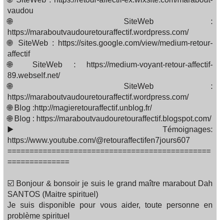
vaudou
🌐 SiteWeb :
https://maraboutvaudouretouraffectif.wordpress.com/
🌐 SiteWeb : https://sites.google.com/view/medium-retour-
affectif
🌐 SiteWeb : https://medium-voyant-retour-affectif-
89.webself.net/
🌐 SiteWeb :
https://maraboutvaudouretouraffectif.wordpress.com/
🌐 Blog :http://magieretouraffectif.unblog.fr/
🌐 Blog : https://maraboutvaudouretouraffectif.blogspot.com/
▶️ Témoignages:
https://www.youtube.com/@retouraffectifen7jours607
==============================================
==============
☑️ Bonjour & bonsoir je suis le grand maître marabout Dah
SANTOS (Maitre spirituel)
Je suis disponible pour vous aider, toute personne en
problème spirituel