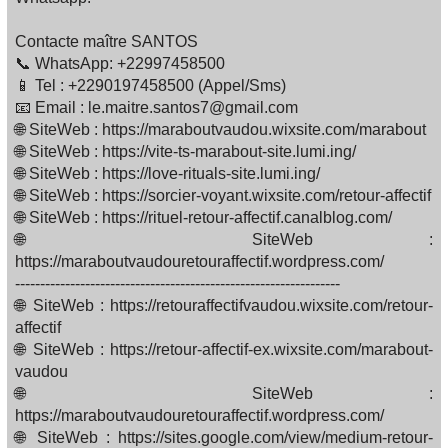
Contacte maître SANTOS
📞 WhatsApp: +22997458500
📱 Tel : +2290197458500 (Appel/Sms)
📧 Email : le.maitre.santos7@gmail.com
🌐 SiteWeb : https://maraboutvaudou.wixsite.com/marabout
🌐 SiteWeb : https://vite-ts-marabout-site.lumi.ing/
🌐 SiteWeb : https://love-rituals-site.lumi.ing/
🌐 SiteWeb : https://sorcier-voyant.wixsite.com/retour-affectif
🌐 SiteWeb : https://rituel-retour-affectif.canalblog.com/
🌐 SiteWeb :
https://maraboutvaudouretouraffectif.wordpress.com/
-----------------------------------------------------------------
🌐 SiteWeb : https://retouraffectifvaudou.wixsite.com/retour-
affectif
🌐 SiteWeb : https://retour-affectif-ex.wixsite.com/marabout-
vaudou
🌐 SiteWeb :
https://maraboutvaudouretouraffectif.wordpress.com/
🌐 SiteWeb : https://sites.google.com/view/medium-retour-