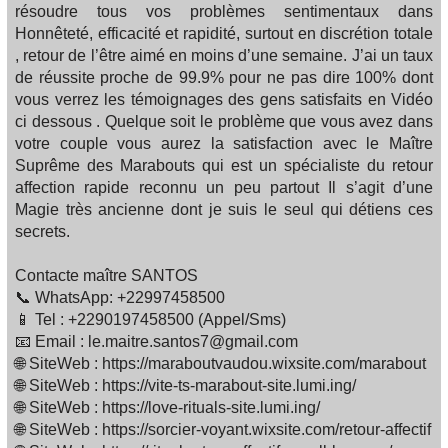
résoudre tous vos problèmes sentimentaux dans
Honnêteté, efficacité et rapidité, surtout en discrétion totale
, retour de l’être aimé en moins d’une semaine. J’ai un taux
de réussite proche de 99.9% pour ne pas dire 100% dont
vous verrez les témoignages des gens satisfaits en Vidéo
ci dessous . Quelque soit le problème que vous avez dans
votre couple vous aurez la satisfaction avec le Maître
Suprême des Marabouts qui est un spécialiste du retour
affection rapide reconnu un peu partout Il s’agit d’une
Magie très ancienne dont je suis le seul qui détiens ces
secrets.
Contacte maître SANTOS
📞 WhatsApp: +22997458500
📱 Tel : +2290197458500 (Appel/Sms)
📧 Email : le.maitre.santos7@gmail.com
🌐 SiteWeb : https://maraboutvaudou.wixsite.com/marabout
🌐 SiteWeb : https://vite-ts-marabout-site.lumi.ing/
🌐 SiteWeb : https://love-rituals-site.lumi.ing/
🌐 SiteWeb : https://sorcier-voyant.wixsite.com/retour-affectif