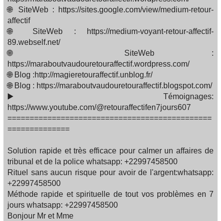
🌐 SiteWeb : https://sites.google.com/view/medium-retour-
affectif
🌐 SiteWeb : https://medium-voyant-retour-affectif-
89.webself.net/
🌐 SiteWeb :
https://maraboutvaudouretouraffectif.wordpress.com/
🌐 Blog :http://magieretouraffectif.unblog.fr/
🌐 Blog : https://maraboutvaudouretouraffectif.blogspot.com/
▶️ Témoignages:
https://www.youtube.com/@retouraffectifen7jours607
==============================================
==============
Solution rapide et très efficace pour calmer un affaires de
tribunal et de la police whatsapp: +22997458500
Rituel sans aucun risque pour avoir de l'argent:whatsapp:
+22997458500
Méthode rapide et spirituelle de tout vos problèmes en 7
jours whatsapp: +22997458500
Bonjour Mr et Mme