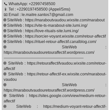
📞 WhatsApp: +22997458500
📱 Tel : +2290197458500 (Appel/Sms)
📧 Email : le.maitre.santos7@gmail.com
🌐 SiteWeb : https://maraboutvaudou.wixsite.com/marabout
🌐 SiteWeb : https://vite-ts-marabout-site.lumi.ing/
🌐 SiteWeb : https://love-rituals-site.lumi.ing/
🌐 SiteWeb : https://sorcier-voyant.wixsite.com/retour-affectif
🌐 SiteWeb : https://rituel-retour-affectif.canalblog.com/
🌐 SiteWeb :
https://maraboutvaudouretouraffectif.wordpress.com/
-----------------------------------------------------------------
🌐 SiteWeb : https://retouraffectifvaudou.wixsite.com/retour-
affectif
🌐 SiteWeb : https://retour-affectif-ex.wixsite.com/marabout-
vaudou
🌐 SiteWeb :
https://maraboutvaudouretouraffectif.wordpress.com/
🌐 SiteWeb : https://sites.google.com/view/medium-retour-
affectif
🌐 SiteWeb : https://medium-voyant-retour-affectif-