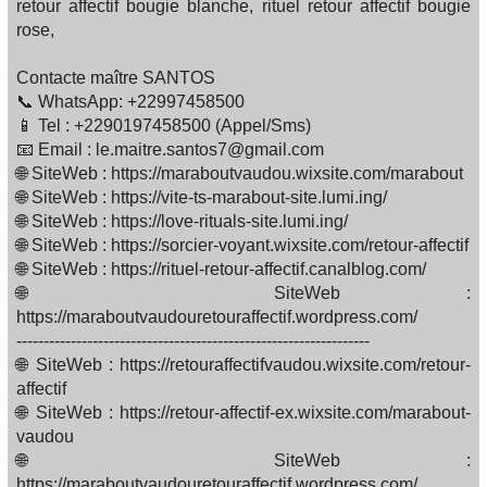
retour affectif bougie blanche, rituel retour affectif bougie
rose,
Contacte maître SANTOS
📞 WhatsApp: +22997458500
📱 Tel : +2290197458500 (Appel/Sms)
📧 Email : le.maitre.santos7@gmail.com
🌐 SiteWeb : https://maraboutvaudou.wixsite.com/marabout
🌐 SiteWeb : https://vite-ts-marabout-site.lumi.ing/
🌐 SiteWeb : https://love-rituals-site.lumi.ing/
🌐 SiteWeb : https://sorcier-voyant.wixsite.com/retour-affectif
🌐 SiteWeb : https://rituel-retour-affectif.canalblog.com/
🌐 SiteWeb :
https://maraboutvaudouretouraffectif.wordpress.com/
-----------------------------------------------------------------
🌐 SiteWeb : https://retouraffectifvaudou.wixsite.com/retour-
affectif
🌐 SiteWeb : https://retour-affectif-ex.wixsite.com/marabout-
vaudou
🌐 SiteWeb :
https://maraboutvaudouretouraffectif.wordpress.com/