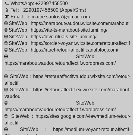
📞 WhatsApp: +22997458500
📱 Tel : +2290197458500 (Appel/Sms)
📧 Email : le.maitre.santos7@gmail.com
🌐 SiteWeb : https://maraboutvaudou.wixsite.com/marabout
🌐 SiteWeb : https://vite-ts-marabout-site.lumi.ing/
🌐 SiteWeb : https://love-rituals-site.lumi.ing/
🌐 SiteWeb : https://sorcier-voyant.wixsite.com/retour-affectif
🌐 SiteWeb : https://rituel-retour-affectif.canalblog.com/
🌐 SiteWeb :
https://maraboutvaudouretouraffectif.wordpress.com/
-----------------------------------------------------------------
🌐 SiteWeb : https://retouraffectifvaudou.wixsite.com/retour-
affectif
🌐 SiteWeb : https://retour-affectif-ex.wixsite.com/marabout-
vaudou
🌐 SiteWeb :
https://maraboutvaudouretouraffectif.wordpress.com/
🌐 SiteWeb : https://sites.google.com/view/medium-retour-
affectif
🌐 SiteWeb : https://medium-voyant-retour-affectif-