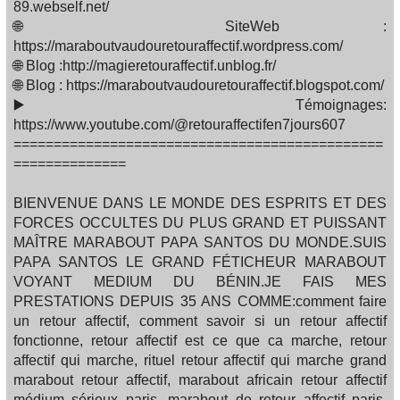
89.webself.net/
🌐 SiteWeb :
https://maraboutvaudouretouraffectif.wordpress.com/
🌐 Blog :http://magieretouraffectif.unblog.fr/
🌐 Blog : https://maraboutvaudouretouraffectif.blogspot.com/
▶️ Témoignages:
https://www.youtube.com/@retouraffectifen7jours607
==============================================
==============
BIENVENUE DANS LE MONDE DES ESPRITS ET DES
FORCES OCCULTES DU PLUS GRAND ET PUISSANT
MAÎTRE MARABOUT PAPA SANTOS DU MONDE.SUIS
PAPA SANTOS LE GRAND FÉTICHEUR MARABOUT
VOYANT MEDIUM DU BÉNIN.JE FAIS MES
PRESTATIONS DEPUIS 35 ANS COMME:comment faire
un retour affectif, comment savoir si un retour affectif
fonctionne, retour affectif est ce que ca marche, retour
affectif qui marche, rituel retour affectif qui marche grand
marabout retour affectif, marabout africain retour affectif
médium sérieux paris, marabout de retour affectif paris,