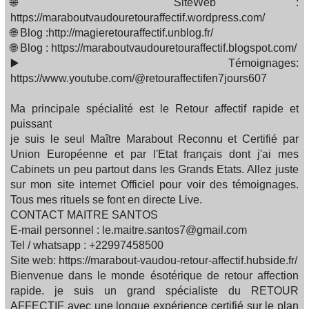
🌐 SiteWeb :
https://maraboutvaudouretouraffectif.wordpress.com/
🌐 Blog :http://magieretouraffectif.unblog.fr/
🌐 Blog : https://maraboutvaudouretouraffectif.blogspot.com/
▶️ Témoignages:
https://www.youtube.com/@retouraffectifen7jours607
Ma principale spécialité est le Retour affectif rapide et
puissant
je suis le seul Maître Marabout Reconnu et Certifié par
Union Européenne et par l'Etat français dont j'ai mes
Cabinets un peu partout dans les Grands Etats. Allez juste
sur mon site internet Officiel pour voir des témoignages.
Tous mes rituels se font en directe Live.
CONTACT MAITRE SANTOS
E-mail personnel : le.maitre.santos7@gmail.com
Tel / whatsapp : +22997458500
Site web: https://marabout-vaudou-retour-affectif.hubside.fr/
Bienvenue dans le monde ésotérique de retour affection
rapide. je suis un grand spécialiste du RETOUR
AFFECTIF avec une longue expérience certifié sur le plan