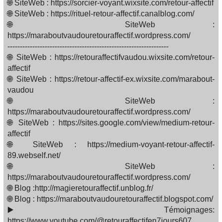
🌐 SiteWeb : https://sorcier-voyant.wixsite.com/retour-affectif
🌐 SiteWeb : https://rituel-retour-affectif.canalblog.com/
🌐 SiteWeb :
https://maraboutvaudouretouraffectif.wordpress.com/
-----------------------------------------------------------------
🌐 SiteWeb : https://retouraffectifvaudou.wixsite.com/retour-
affectif
🌐 SiteWeb : https://retour-affectif-ex.wixsite.com/marabout-
vaudou
🌐 SiteWeb :
https://maraboutvaudouretouraffectif.wordpress.com/
🌐 SiteWeb : https://sites.google.com/view/medium-retour-
affectif
🌐 SiteWeb : https://medium-voyant-retour-affectif-
89.webself.net/
🌐 SiteWeb :
https://maraboutvaudouretouraffectif.wordpress.com/
🌐 Blog :http://magieretouraffectif.unblog.fr/
🌐 Blog : https://maraboutvaudouretouraffectif.blogspot.com/
▶️ Témoignages:
https://www.youtube.com/@retouraffectifen7jours607