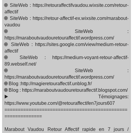
🌐 SiteWeb : https://retouraffectifvaudou.wixsite.com/retour-
affectif
🌐 SiteWeb : https://retour-affectif-ex.wixsite.com/marabout-
vaudou
🌐 SiteWeb :
https://maraboutvaudouretouraffectif.wordpress.com/
🌐 SiteWeb : https://sites.google.com/view/medium-retour-
affectif
🌐 SiteWeb : https://medium-voyant-retour-affectif-
89.webself.net/
🌐 SiteWeb :
https://maraboutvaudouretouraffectif.wordpress.com/
🌐 Blog :http://magieretouraffectif.unblog.fr/
🌐 Blog : https://maraboutvaudouretouraffectif.blogspot.com/
▶️ Témoignages:
https://www.youtube.com/@retouraffectifen7jours607
==============================================
==============
Marabout Vaudou Retour Affectif rapide en 7 jours /