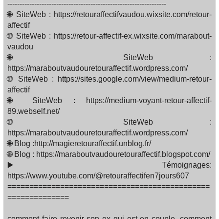
-----------------------------------------------------------------
🌐 SiteWeb : https://retouraffectifvaudou.wixsite.com/retour-
affectif
🌐 SiteWeb : https://retour-affectif-ex.wixsite.com/marabout-
vaudou
🌐 SiteWeb :
https://maraboutvaudouretouraffectif.wordpress.com/
🌐 SiteWeb : https://sites.google.com/view/medium-retour-
affectif
🌐 SiteWeb : https://medium-voyant-retour-affectif-
89.webself.net/
🌐 SiteWeb :
https://maraboutvaudouretouraffectif.wordpress.com/
🌐 Blog :http://magieretouraffectif.unblog.fr/
🌐 Blog : https://maraboutvaudouretouraffectif.blogspot.com/
▶️ Témoignages:
https://www.youtube.com/@retouraffectifen7jours607
==============================================
==============
comment faire revenir son ex qui est en couple, comment