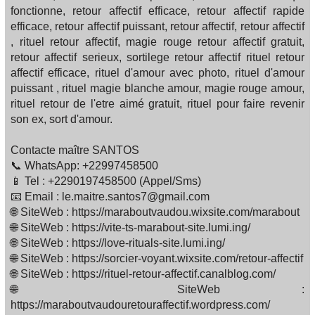
fonctionne, retour affectif efficace, retour affectif rapide
efficace, retour affectif puissant, retour affectif, retour affectif
, rituel retour affectif, magie rouge retour affectif gratuit,
retour affectif serieux, sortilege retour affectif rituel retour
affectif efficace, rituel d'amour avec photo, rituel d'amour
puissant , rituel magie blanche amour, magie rouge amour,
rituel retour de l'etre aimé gratuit, rituel pour faire revenir
son ex, sort d'amour.
Contacte maître SANTOS
📞 WhatsApp: +22997458500
📱 Tel : +2290197458500 (Appel/Sms)
📧 Email : le.maitre.santos7@gmail.com
🌐 SiteWeb : https://maraboutvaudou.wixsite.com/marabout
🌐 SiteWeb : https://vite-ts-marabout-site.lumi.ing/
🌐 SiteWeb : https://love-rituals-site.lumi.ing/
🌐 SiteWeb : https://sorcier-voyant.wixsite.com/retour-affectif
🌐 SiteWeb : https://rituel-retour-affectif.canalblog.com/
🌐 SiteWeb :
https://maraboutvaudouretouraffectif.wordpress.com/