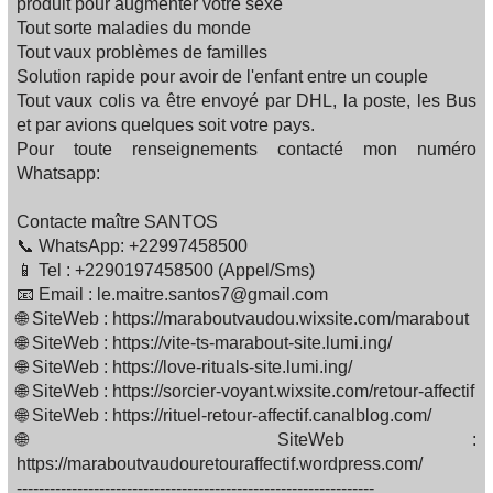
produit pour augmenter votre sexe
Tout sorte maladies du monde
Tout vaux problèmes de familles‍‍‍
Solution rapide pour avoir de l'enfant entre un couple
Tout vaux colis va être envoyé par DHL, la poste, les Bus
et par avions quelques soit votre pays.
Pour toute renseignements contacté mon numéro
Whatsapp:
Contacte maître SANTOS
📞 WhatsApp: +22997458500
📱 Tel : +2290197458500 (Appel/Sms)
📧 Email : le.maitre.santos7@gmail.com
🌐 SiteWeb : https://maraboutvaudou.wixsite.com/marabout
🌐 SiteWeb : https://vite-ts-marabout-site.lumi.ing/
🌐 SiteWeb : https://love-rituals-site.lumi.ing/
🌐 SiteWeb : https://sorcier-voyant.wixsite.com/retour-affectif
🌐 SiteWeb : https://rituel-retour-affectif.canalblog.com/
🌐 SiteWeb :
https://maraboutvaudouretouraffectif.wordpress.com/
-----------------------------------------------------------------