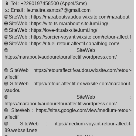
📱 Tel : +2290197458500 (Appel/Sms)
📧 Email : le.maitre.santos7@gmail.com
🌐 SiteWeb : https://maraboutvaudou.wixsite.com/marabout
🌐 SiteWeb : https://vite-ts-marabout-site.lumi.ing/
🌐 SiteWeb : https://love-rituals-site.lumi.ing/
🌐 SiteWeb : https://sorcier-voyant.wixsite.com/retour-affectif
🌐 SiteWeb : https://rituel-retour-affectif.canalblog.com/
🌐 SiteWeb :
https://maraboutvaudouretouraffectif.wordpress.com/
-----------------------------------------------------------------
🌐 SiteWeb : https://retouraffectifvaudou.wixsite.com/retour-
affectif
🌐 SiteWeb : https://retour-affectif-ex.wixsite.com/marabout-
vaudou
🌐 SiteWeb :
https://maraboutvaudouretouraffectif.wordpress.com/
🌐 SiteWeb : https://sites.google.com/view/medium-retour-
affectif
🌐 SiteWeb : https://medium-voyant-retour-affectif-
89.webself.net/