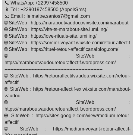
📞 WhatsApp: +22997458500
📱 Tel : +2290197458500 (Appel/Sms)
📧 Email : le.maitre.santos7@gmail.com
🌐 SiteWeb : https://maraboutvaudou.wixsite.com/marabout
🌐 SiteWeb : https://vite-ts-marabout-site.lumi.ing/
🌐 SiteWeb : https://love-rituals-site.lumi.ing/
🌐 SiteWeb : https://sorcier-voyant.wixsite.com/retour-affectif
🌐 SiteWeb : https://rituel-retour-affectif.canalblog.com/
🌐 SiteWeb :
https://maraboutvaudouretouraffectif.wordpress.com/
-----------------------------------------------------------------
🌐 SiteWeb : https://retouraffectifvaudou.wixsite.com/retour-
affectif
🌐 SiteWeb : https://retour-affectif-ex.wixsite.com/marabout-
vaudou
🌐 SiteWeb :
https://maraboutvaudouretouraffectif.wordpress.com/
🌐 SiteWeb : https://sites.google.com/view/medium-retour-
affectif
🌐 SiteWeb : https://medium-voyant-retour-affectif-