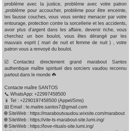
problème avec la justice, problème avec votre patron
,problème pour accoucher, problème pour être enceinte,
les fausse couches, vous vous sentez menacer par votre
entourage, protection contre la sorcellerie et les accidents,
avoir plus d'argent dans les affaire, devenir riche, vous
cherchez un bon boulot, vous êtes dérangé par les
mauvais esprit ( mari de nuit et femme de nuit ) , votre
patron vous a renvoyé du boulot.
☑️ Contactez directement grand marabout Santos
authentique maître spirituel des sorciers vaudou reconnu
partout dans le monde ☘️
Contacte maître SANTOS
📞 WhatsApp: +22997458500
📱 Tel : +2290197458500 (Appel/Sms)
📧 Email : le.maitre.santos7@gmail.com
🌐 SiteWeb : https://maraboutvaudou.wixsite.com/marabout
🌐 SiteWeb : https://vite-ts-marabout-site.lumi.ing/
🌐 SiteWeb : https://love-rituals-site.lumi.ing/