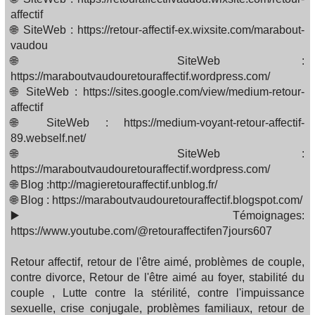
affectif
🌐 SiteWeb : https://retour-affectif-ex.wixsite.com/marabout-
vaudou
🌐 SiteWeb :
https://maraboutvaudouretouraffectif.wordpress.com/
🌐 SiteWeb : https://sites.google.com/view/medium-retour-
affectif
🌐 SiteWeb : https://medium-voyant-retour-affectif-
89.webself.net/
🌐 SiteWeb :
https://maraboutvaudouretouraffectif.wordpress.com/
🌐 Blog :http://magieretouraffectif.unblog.fr/
🌐 Blog : https://maraboutvaudouretouraffectif.blogspot.com/
▶️ Témoignages:
https://www.youtube.com/@retouraffectifen7jours607
Retour affectif, retour de l'être aimé, problèmes de couple,
contre divorce, Retour de l'être aimé au foyer, stabilité du
couple , Lutte contre la stérilité, contre l'impuissance
sexuelle, crise conjugale, problèmes familiaux, retour de