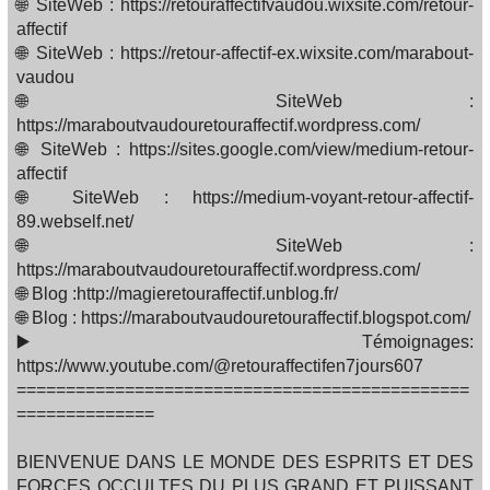
🌐 SiteWeb : https://retouraffectifvaudou.wixsite.com/retour-
affectif
🌐 SiteWeb : https://retour-affectif-ex.wixsite.com/marabout-
vaudou
🌐 SiteWeb :
https://maraboutvaudouretouraffectif.wordpress.com/
🌐 SiteWeb : https://sites.google.com/view/medium-retour-
affectif
🌐 SiteWeb : https://medium-voyant-retour-affectif-
89.webself.net/
🌐 SiteWeb :
https://maraboutvaudouretouraffectif.wordpress.com/
🌐 Blog :http://magieretouraffectif.unblog.fr/
🌐 Blog : https://maraboutvaudouretouraffectif.blogspot.com/
▶️ Témoignages:
https://www.youtube.com/@retouraffectifen7jours607
==============================================
==============
BIENVENUE DANS LE MONDE DES ESPRITS ET DES
FORCES OCCULTES DU PLUS GRAND ET PUISSANT