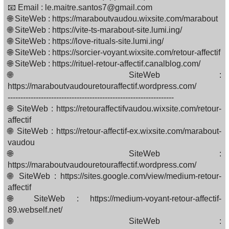
📧 Email : le.maitre.santos7@gmail.com
🌐 SiteWeb : https://maraboutvaudou.wixsite.com/marabout
🌐 SiteWeb : https://vite-ts-marabout-site.lumi.ing/
🌐 SiteWeb : https://love-rituals-site.lumi.ing/
🌐 SiteWeb : https://sorcier-voyant.wixsite.com/retour-affectif
🌐 SiteWeb : https://rituel-retour-affectif.canalblog.com/
🌐 SiteWeb :
https://maraboutvaudouretouraffectif.wordpress.com/
-----------------------------------------------------------------
🌐 SiteWeb : https://retouraffectifvaudou.wixsite.com/retour-
affectif
🌐 SiteWeb : https://retour-affectif-ex.wixsite.com/marabout-
vaudou
🌐 SiteWeb :
https://maraboutvaudouretouraffectif.wordpress.com/
🌐 SiteWeb : https://sites.google.com/view/medium-retour-
affectif
🌐 SiteWeb : https://medium-voyant-retour-affectif-
89.webself.net/
🌐 SiteWeb :