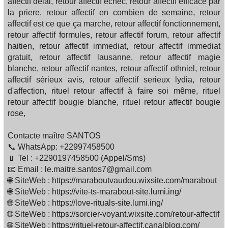
affectif delai, retour affectif echec, retour affectif efficace par
la priere, retour affectif en combien de semaine, retour
affectif est ce que ça marche, retour affectif fonctionnement,
retour affectif formules, retour affectif forum, retour affectif
haitien, retour affectif immediat, retour affectif immediat
gratuit, retour affectif lausanne, retour affectif magie
blanche, retour affectif nantes, retour affectif othniel, retour
affectif sérieux avis, retour affectif serieux lydia, retour
d'affection, rituel retour affectif à faire soi même, rituel
retour affectif bougie blanche, rituel retour affectif bougie
rose,
Contacte maître SANTOS
📞 WhatsApp: +22997458500
📱 Tel : +2290197458500 (Appel/Sms)
📧 Email : le.maitre.santos7@gmail.com
🌐 SiteWeb : https://maraboutvaudou.wixsite.com/marabout
🌐 SiteWeb : https://vite-ts-marabout-site.lumi.ing/
🌐 SiteWeb : https://love-rituals-site.lumi.ing/
🌐 SiteWeb : https://sorcier-voyant.wixsite.com/retour-affectif
🌐 SiteWeb : https://rituel-retour-affectif.canalblog.com/