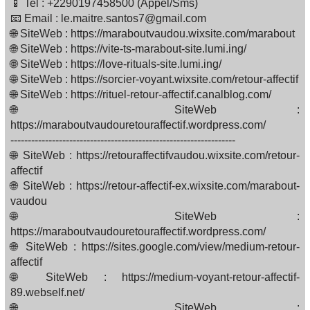
📱 Tel : +2290197458500 (Appel/Sms)
📧 Email : le.maitre.santos7@gmail.com
🌐 SiteWeb : https://maraboutvaudou.wixsite.com/marabout
🌐 SiteWeb : https://vite-ts-marabout-site.lumi.ing/
🌐 SiteWeb : https://love-rituals-site.lumi.ing/
🌐 SiteWeb : https://sorcier-voyant.wixsite.com/retour-affectif
🌐 SiteWeb : https://rituel-retour-affectif.canalblog.com/
🌐 SiteWeb :
https://maraboutvaudouretouraffectif.wordpress.com/
-----------------------------------------------------------------
🌐 SiteWeb : https://retouraffectifvaudou.wixsite.com/retour-
affectif
🌐 SiteWeb : https://retour-affectif-ex.wixsite.com/marabout-
vaudou
🌐 SiteWeb :
https://maraboutvaudouretouraffectif.wordpress.com/
🌐 SiteWeb : https://sites.google.com/view/medium-retour-
affectif
🌐 SiteWeb : https://medium-voyant-retour-affectif-
89.webself.net/
🌐 SiteWeb :