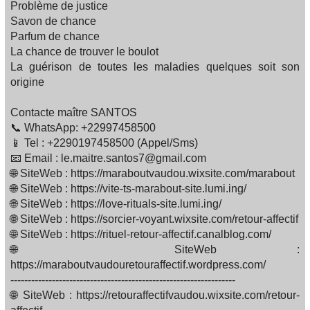
Problème de justice
Savon de chance
Parfum de chance
La chance de trouver le boulot
La guérison de toutes les maladies quelques soit son
origine
Contacte maître SANTOS
📞 WhatsApp: +22997458500
📱 Tel : +2290197458500 (Appel/Sms)
📧 Email : le.maitre.santos7@gmail.com
🌐 SiteWeb : https://maraboutvaudou.wixsite.com/marabout
🌐 SiteWeb : https://vite-ts-marabout-site.lumi.ing/
🌐 SiteWeb : https://love-rituals-site.lumi.ing/
🌐 SiteWeb : https://sorcier-voyant.wixsite.com/retour-affectif
🌐 SiteWeb : https://rituel-retour-affectif.canalblog.com/
🌐 SiteWeb :
https://maraboutvaudouretouraffectif.wordpress.com/
-----------------------------------------------------------------
🌐 SiteWeb : https://retouraffectifvaudou.wixsite.com/retour-