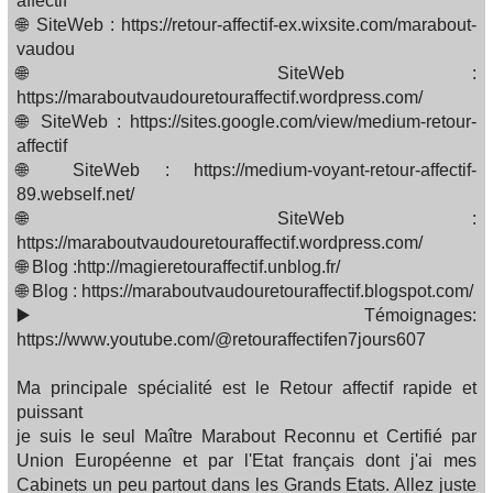
affectif
🌐 SiteWeb : https://retour-affectif-ex.wixsite.com/marabout-
vaudou
🌐 SiteWeb :
https://maraboutvaudouretouraffectif.wordpress.com/
🌐 SiteWeb : https://sites.google.com/view/medium-retour-
affectif
🌐 SiteWeb : https://medium-voyant-retour-affectif-
89.webself.net/
🌐 SiteWeb :
https://maraboutvaudouretouraffectif.wordpress.com/
🌐 Blog :http://magieretouraffectif.unblog.fr/
🌐 Blog : https://maraboutvaudouretouraffectif.blogspot.com/
▶️ Témoignages:
https://www.youtube.com/@retouraffectifen7jours607
Ma principale spécialité est le Retour affectif rapide et
puissant
je suis le seul Maître Marabout Reconnu et Certifié par
Union Européenne et par l'Etat français dont j'ai mes
Cabinets un peu partout dans les Grands Etats. Allez juste