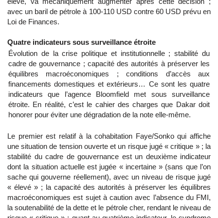
élevé, va mécaniquement augmenter après cette décision ;
avec un baril de pétrole à 100-110 USD contre 60 USD prévu en
Loi de Finances.
Quatre indicateurs sous surveillance étroite
Évolution de la crise politique et institutionnelle ; stabilité du
cadre de gouvernance ; capacité des autorités à préserver les
équilibres macroéconomiques ; conditions d’accès aux
financements domestiques et extérieurs… Ce sont les quatre
indicateurs que l’agence Bloomfield met sous surveillance
étroite. En réalité, c’est le cahier des charges que Dakar doit
honorer pour éviter une dégradation de la note elle-même.
Le premier est relatif à la cohabitation Faye/Sonko qui affiche
une situation de tension ouverte et un risque jugé « critique » ; la
stabilité du cadre de gouvernance est un deuxième indicateur
dont la situation actuelle est jugée « incertaine » (sans que l’on
sache qui gouverne réellement), avec un niveau de risque jugé
« élevé » ; la capacité des autorités à préserver les équilibres
macroéconomiques est sujet à caution avec l’absence du FMI,
la soutenabilité de la dette et le pétrole cher, rendant le niveau de
risque « critique » ; quant au quatrième indicateur, le syndrome