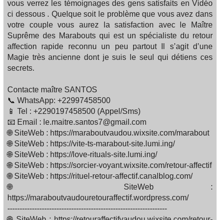
vous verrez les témoignages des gens satisfaits en Vidéo
ci dessous . Quelque soit le problème que vous avez dans
votre couple vous aurez la satisfaction avec le Maître
Suprême des Marabouts qui est un spécialiste du retour
affection rapide reconnu un peu partout Il s’agit d’une
Magie très ancienne dont je suis le seul qui détiens ces
secrets.
Contacte maître SANTOS
📞 WhatsApp: +22997458500
📱 Tel : +2290197458500 (Appel/Sms)
📧 Email : le.maitre.santos7@gmail.com
🌐 SiteWeb : https://maraboutvaudou.wixsite.com/marabout
🌐 SiteWeb : https://vite-ts-marabout-site.lumi.ing/
🌐 SiteWeb : https://love-rituals-site.lumi.ing/
🌐 SiteWeb : https://sorcier-voyant.wixsite.com/retour-affectif
🌐 SiteWeb : https://rituel-retour-affectif.canalblog.com/
🌐 SiteWeb :
https://maraboutvaudouretouraffectif.wordpress.com/
-----------------------------------------------------------------
🌐 SiteWeb : https://retouraffectifvaudou.wixsite.com/retour-