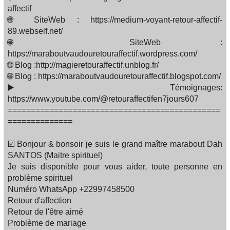
affectif
🌐 SiteWeb : https://medium-voyant-retour-affectif-
89.webself.net/
🌐 SiteWeb :
https://maraboutvaudouretouraffectif.wordpress.com/
🌐 Blog :http://magieretouraffectif.unblog.fr/
🌐 Blog : https://maraboutvaudouretouraffectif.blogspot.com/
▶️ Témoignages:
https://www.youtube.com/@retouraffectifen7jours607
==============================================
==============
☑️ Bonjour & bonsoir je suis le grand maître marabout Dah
SANTOS (Maitre spirituel)
Je suis disponible pour vous aider, toute personne en
problème spirituel
Numéro WhatsApp +22997458500
Retour d'affection
Retour de l'être aimé
Problème de mariage