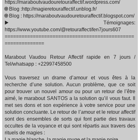
https://maraboutvaudouretouraffectif.wordpress.com/
🌐 Blog :http://magieretouraffectif.unblog.fr/
🌐 Blog : https://maraboutvaudouretouraffectif.blogspot.com/
▶️ Témoignages:
https://www.youtube.com/@retouraffectifen7jours607
==============================================
==============
Marabout Vaudou Retour Affectif rapide en 7 jours /
Tel/whatsapp : +22997458500
Vous traversez un drame d’amour et vous êtes à la
recherche d’une solution. Aucun problème, que ce soit
pour trouver un nouvel amour ou pour un retour de l’être
aimé, le marabout SANTOS a la solution qu’il vous faut. Il
met ses dons et son expérience à votre service pour une
solution concluante. Le retour de l’amour et le retour affectif
sont des ensembles de sorts qui font partie des travaux
occultes de la voyance et qui sont répartis aux travers des
rituels de magies :
La magie blanche, la magie rouge et la magie noire.