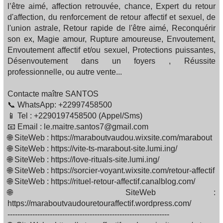
l’être aimé, affection retrouvée, chance, Expert du retour
d'affection, du renforcement de retour affectif et sexuel, de
l'union astrale, Retour rapide de l'être aimé, Reconquérir
son ex, Magie amour, Rupture amoureuse, Envoutement,
Envoutement affectif et/ou sexuel, Protections puissantes,
Désenvoutement dans un foyers , Réussite
professionnelle, ou autre vente...
Contacte maître SANTOS
📞 WhatsApp: +22997458500
📱 Tel : +2290197458500 (Appel/Sms)
📧 Email : le.maitre.santos7@gmail.com
🌐 SiteWeb : https://maraboutvaudou.wixsite.com/marabout
🌐 SiteWeb : https://vite-ts-marabout-site.lumi.ing/
🌐 SiteWeb : https://love-rituals-site.lumi.ing/
🌐 SiteWeb : https://sorcier-voyant.wixsite.com/retour-affectif
🌐 SiteWeb : https://rituel-retour-affectif.canalblog.com/
🌐 SiteWeb :
https://maraboutvaudouretouraffectif.wordpress.com/
-----------------------------------------------------------------