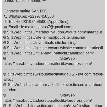
partout dans le monde ☘️
Contacte maître SANTOS
📞 WhatsApp: +22997458500
📱 Tel : +2290197458500 (Appel/Sms)
📧 Email : le.maitre.santos7@gmail.com
🌐 SiteWeb : https://maraboutvaudou.wixsite.com/marabout
🌐 SiteWeb : https://vite-ts-marabout-site.lumi.ing/
🌐 SiteWeb : https://love-rituals-site.lumi.ing/
🌐 SiteWeb : https://sorcier-voyant.wixsite.com/retour-affectif
🌐 SiteWeb : https://rituel-retour-affectif.canalblog.com/
🌐 SiteWeb :
https://maraboutvaudouretouraffectif.wordpress.com/
-----------------------------------------------------------------
🌐 SiteWeb : https://retouraffectifvaudou.wixsite.com/retour-
affectif
🌐 SiteWeb : https://retour-affectif-ex.wixsite.com/marabout-
vaudou
🌐 SiteWeb :
https://maraboutvaudouretouraffectif.wordpress.com/
🌐 SiteWeb : https://sites.google.com/view/medium-retour-