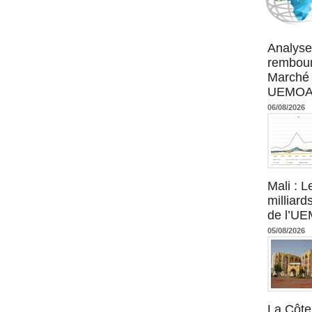
Agence UM
Analyse
rembour
Marché 
UEMOA :
06/08/2026
Mali : L
milliard
de l’U
05/08/2026
La Côte 