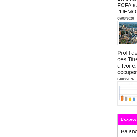
FCFA su
l’UEMO
05/08/2026
Profil 
des Titr
d’Ivoire
occupent
04/08/2026
L'expres
Balan