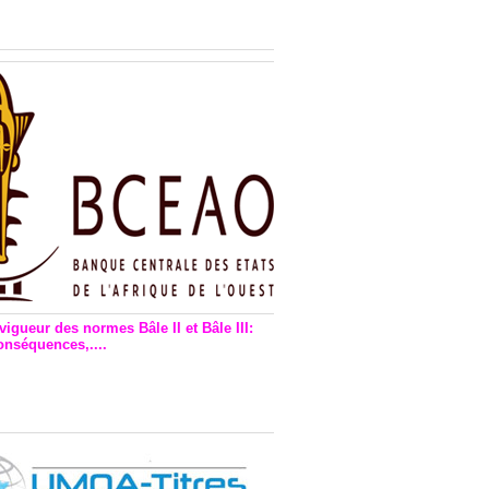
n financière : Plaidoyer des
rs de monnaie électronique
vigueur des normes Bâle II et Bâle III:
onséquences,....
en vigueur de la reforme Bale 2
3 – Une bonne chose, selon
as Zézé