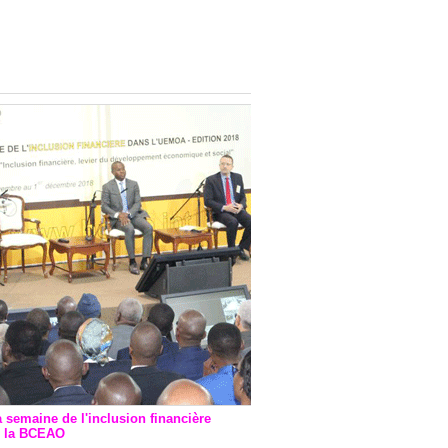
onsultatif de Paris : 7
ions de financement signées
 Ptf pour 262,6 milliards de
a semaine de l'inclusion financière
r la BCEAO