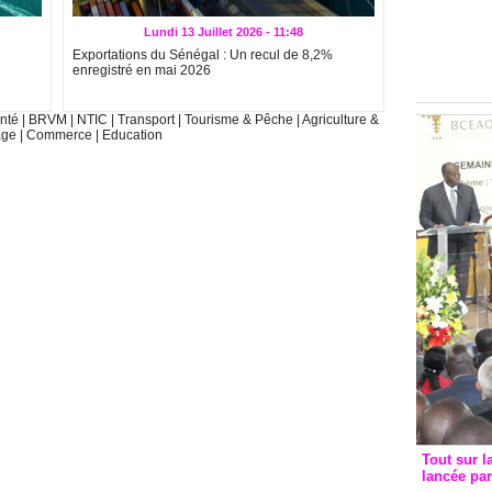
Groupe c
convent
Lundi 13 Juillet 2026 - 11:48
avec les
Exportations du Sénégal : Un recul de 8,2%
enregistré en mai 2026
FCfa
nté
|
BRVM
|
NTIC
|
Transport
|
Tourisme & Pêche
|
Agriculture &
age
|
Commerce
|
Education
Tout sur l
lancée pa