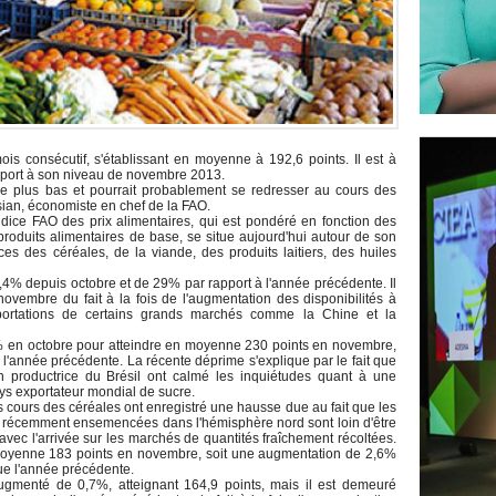
mois consécutif, s'établissant en moyenne à 192,6 points. Il est à
apport à son niveau de novembre 2013.
 le plus bas et pourrait probablement se redresser au cours des
ian, économiste en chef de la FAO.
indice FAO des prix alimentaires, qui est pondéré en fonction des
oduits alimentaires de base, se situe aujourd'hui autour de son
ces des céréales, de la viande, des produits laitiers, des huiles
 3,4% depuis octobre et de 29% par rapport à l'année précédente. Il
ovembre du fait à la fois de l'augmentation des disponibilités à
mportations de certains grands marchés comme la Chine et la
2% en octobre pour atteindre en moyenne 230 points en novembre,
l'année précédente. La récente déprime s'explique par le fait que
on productrice du Brésil ont calmé les inquiétudes quant à une
ys exportateur mondial de sucre.
es cours des céréales ont enregistré une hausse due au fait que les
lé récemment ensemencées dans l'hémisphère nord sont loin d'être
i avec l'arrivée sur les marchés de quantités fraîchement récoltées.
n moyenne 183 points en novembre, soit une augmentation de 2,6%
ue l'année précédente.
augmenté de 0,7%, atteignant 164,9 points, mais il est demeuré