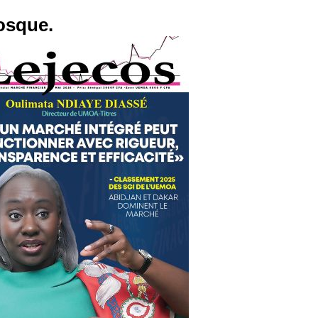
osque.