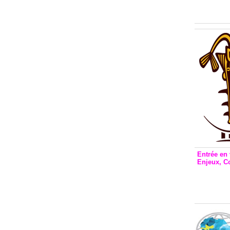
Inclusio
émetteu
Entrée en 
Enjeux, C
Entrée 
et Bale
Stanisl