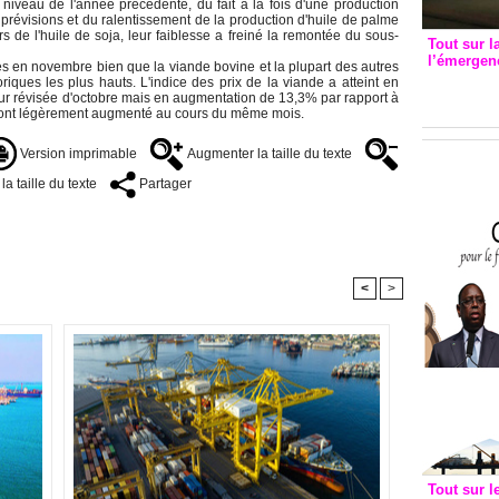
niveau de l'année précédente, du fait à la fois d'une production
 prévisions et du ralentissement de la production d'huile de palme
 de l'huile de soja, leur faiblesse a freiné la remontée du sous-
Tout sur l
l’émergenc
s en novembre bien que la viande bovine et la plupart des autres
3eme CI
riques les plus hauts. L'indice des prix de la viande a atteint en
ur révisée d'octobre mais en augmentation de 13,3% par rapport à
recomm
 ont légèrement augmenté au cours du même mois.
Version imprimable
Augmenter la taille du texte
a taille du texte
Partager
<
>
Tout sur l