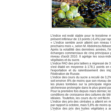
L'indice est resté stable pour le troisième 
présent inférieur de 13 points (-6,4%) par r
« L'indice semble avoir atteint son niveau
prochains mois », selon M. Abdolreza Abbass
Après la volatilité des dernières années, l'
échanges commerciaux de cinq principaux pr
niveau d'août 2010. Il agrège les sous-indi
végétales et du sucre.
L'indice FAO des prix laitiers a régressé de
s'est établi en moyenne à 178,1 points en n
l'exportation et du ralentissement des i
Fédération de Russie.
L'indice des cours du sucre a reculé de 3,
soit environ 8% de moins que son niveau de 
les pluies tombées sur la principale régi
sécheresse prolongée dans le plus grand pa
Pour la première fois depuis mars dernier, l
conditions de croissance des cultures de b
idéales. Toutefois, les cours du riz ont fléch
L'indice des prix des céréales a atteint e
par rapport à octobre, mais 5,8% de moins q
L'indice des prix des huiles végétales a 