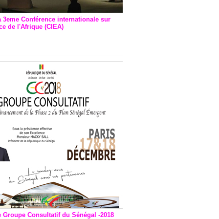
a 3eme Conférence internationale sur
e de l'Afrique (CIEA)
EA : Quatre principales
andations émises
e Groupe Consultatif du Sénégal -2018