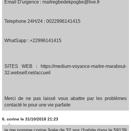
Email D'urgence : maitregbedekpogbe@live.fr
Telephone 24H/24 : 0022996141415
WhatSapp : +22996141415
SITES WEB : https://medium-voyance-maitre-marabout-
32.webself.net/accueil
Merci de ne pas laissé vous abattre par les problèmes
contacté le pour une vie parfaite
6.
corine
le 31/10/2018 21:23
je me nomme corine âgée de 32 ans j'habite dans le 59139