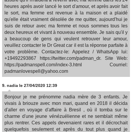
heures après avoir lancé le sort d'amour, et après avoir fait
le sort, ma femme est revenue à la maison et a plaidé
qu'elle était vraiment désolée de me quitter, aujourd'hui je
suis de retour avec ma femme et nous sommes tous les
deux heureux et vivant à nouveau ensemble. Je sais qu'il y
a beaucoup de gens qui veulent retrouver leur amour,
veuillez contacter le Dr Great car il est la réponse parfaite à
votre problème. Contactez-le: Appelez / WhatsApp lui:
+19492293867 https://twitter.com/padman_dr. Site Web:
https://padmanspell.com/index-3.html Courriel:
padmanlovespell@yahoo.com
9.
nadia
le 27/04/2020 12:39
Bonjour je me prénomme nadia mère de 3 enfants. Je
vivais à briouze avec mon mari, quand en 2018 il décida
d'aller en voyage d'affaire à Bresil , où il tomba sur le
charme d'une jeune vénézuélienne et ne semblait même
plus rentrer. Ces appels devenaient rares et il décrochait
quelquefois seulement et après du tout plus quand je