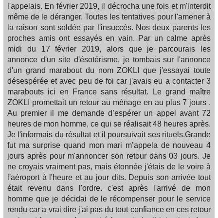
l'appelais. En février 2019, il décrocha une fois et m'interdit
même de le déranger. Toutes les tentatives pour l'amener à
la raison sont soldée par l'insuccès. Nos deux parents les
proches amis ont essayés en vain. Par un calme après
midi du 17 février 2019, alors que je parcourais les
annonce d'un site d'ésotérisme, je tombais sur l'annonce
d'un grand marabout du nom ZOKLI que j'essayai toute
désespérée et avec peu de foi car j'avais eu a contacter 3
marabouts ici en France sans résultat. Le grand maître
ZOKLI promettait un retour au ménage en au plus 7 jours .
Au premier il me demande d’espérer un appel avant 72
heures de mon homme, ce qui se réalisait 48 heures après.
Je l'informais du résultat et il poursuivait ses rituels.Grande
fut ma surprise quand mon mari m’appela de nouveau 4
jours après pour m'annoncer son retour dans 03 jours. Je
ne croyais vraiment pas, mais étonnée j'étais de le voire à
l'aéroport à l'heure et au jour dits. Depuis son arrivée tout
était revenu dans l'ordre. c'est après l'arrivé de mon
homme que je décidai de le récompenser pour le service
rendu car a vrai dire j'ai pas du tout confiance en ces retour