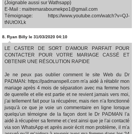
(Joignable aussi sur Wathsapp)
E-Mail : maitremaraboumekpo1@gmail.com
Témoignage: https://www.youtube.com/watch?v=QJ-
tNUtOXLk
8.
Ryan Billy
le 31/03/2020 04:10
LE CASTER DE SORT D'AMOUR PARFAIT POUR
CONTACTER POUR VOTRE MARIAGE CASSÉ ET
OBTENIR UNE RÉSOLUTION RAPIDE
Je ne peux pas oublier comment le site Web du Dr
PADMAN: https://padmanspell.com m'a aidé à rétablir mon
mariage après 4 mois de séparation avec ma femme hors
de querelle et elle est partie et ne revient jamais vers moi,
j'ai tellement fait pour la récupérer, mais rien n'a fonctionné
jusqu'à ce que je voie un commentaire en ligne lorsque
quelqu'un témoigne de la façon dont le Dr PADMAN l'a
aidé à récupérer sa femme et c'est ainsi que je l'ai contacté
via son WhatsApp et après avoir écrit mon problème, il m'a
assuré qu'il m'aidera à revenir avec ma femme dans les 24