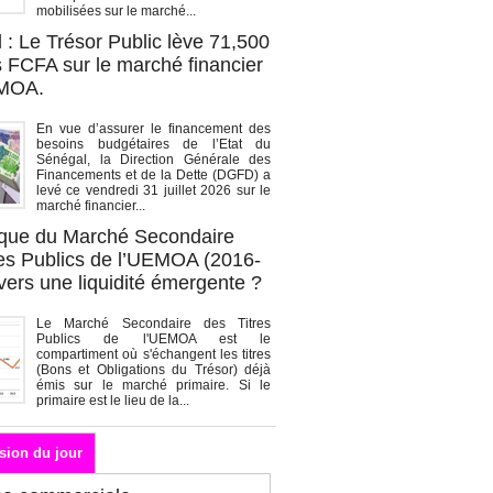
mobilisées sur le marché...
 : Le Trésor Public lève 71,500
s FCFA sur le marché financier
EMOA.
En vue d’assurer le financement des
besoins budgétaires de l’Etat du
Sénégal, la Direction Générale des
Financements et de la Dette (DGFD) a
levé ce vendredi 31 juillet 2026 sur le
marché financier...
que du Marché Secondaire
res Publics de l’UEMOA (2016-
vers une liquidité émergente ?
Le Marché Secondaire des Titres
Publics de l'UEMOA est le
compartiment où s'échangent les titres
(Bons et Obligations du Trésor) déjà
émis sur le marché primaire. Si le
primaire est le lieu de la...
sion du jour