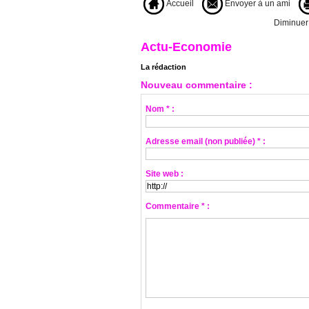
Accueil
Envoyer à un ami
Diminuer l
Actu-Economie
La rédaction
Nouveau commentaire :
Nom * :
Adresse email (non publiée) * :
Site web :
Commentaire * :