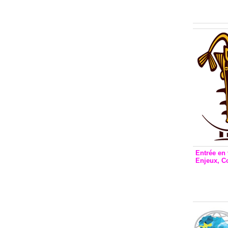
Inclusio
émetteu
Entrée en 
Enjeux, C
Entrée 
et Bale
Stanisl