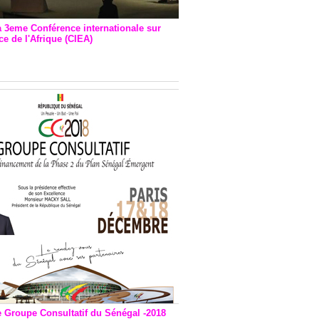
a 3eme Conférence internationale sur
e de l'Afrique (CIEA)
EA : Quatre principales
andations émises
e Groupe Consultatif du Sénégal -2018