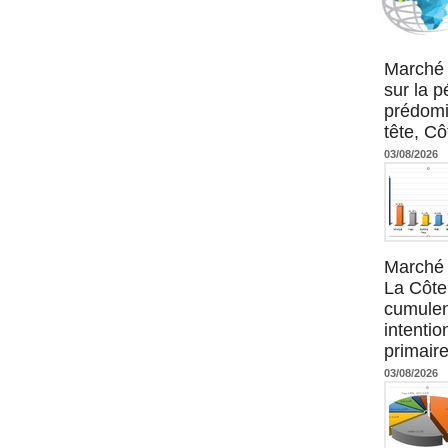
Agence UM
Marché 
sur la 
prédomi
tête, Cô
03/08/2026
Marché 
La Côte 
cumulen
intenti
primaire
03/08/2026