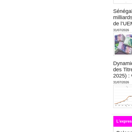
Sénégal
milliard
de l’U
31/07/2026
Dynami
des Tit
2025) : 
31/07/2026
L'expres