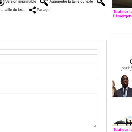
Version imprimable
Augmenter la taille du texte
a taille du texte
Partager
Tout sur l
l’émergenc
3eme CI
recomm
Tout sur l