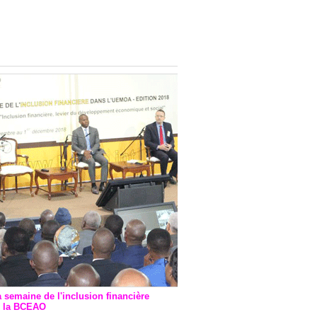
onsultatif de Paris : 7
ions de financement signées
 Ptf pour 262,6 milliards de
a semaine de l'inclusion financière
r la BCEAO