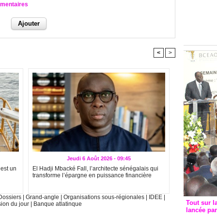
Groupe c
mmentaires
convent
avec les
FCfa
<
>
Jeudi 6 Août 2026 - 09:45
 est un
El Hadji Mbacké Fall, l’architecte sénégalais qui
transforme l’épargne en puissance financière
Dossiers
|
Grand-angle
|
Organisations sous-régionales
|
IDEE
|
Tout sur l
sion du jour
|
Banque atlatinque
lancée pa