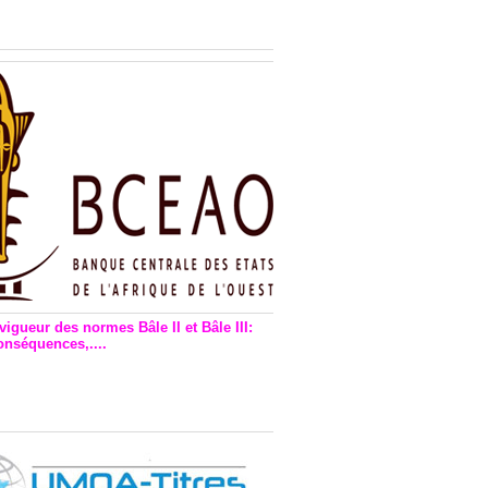
n financière : Plaidoyer des
rs de monnaie électronique
vigueur des normes Bâle II et Bâle III:
onséquences,....
en vigueur de la reforme Bale 2
3 – Une bonne chose, selon
as Zézé