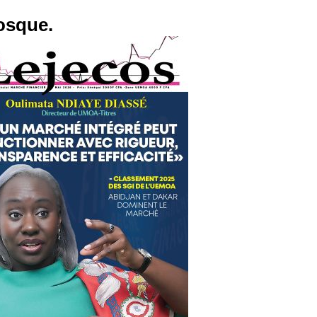
osque.