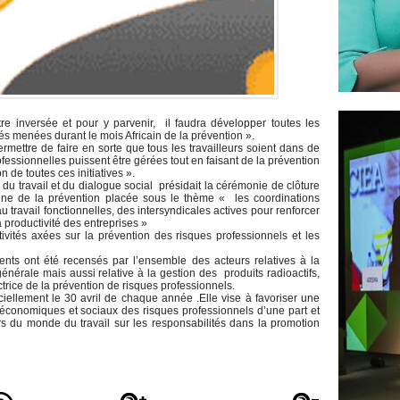
e inversée et pour y parvenir, il faudra développer toutes les
és menées durant le mois Africain de la prévention ».
mettre de faire en sorte que tous les travailleurs soient dans de
fessionnelles puissent être gérées tout en faisant de la prévention
n de toutes ces initiatives ».
 du travail et du dialogue social présidait la cérémonie de clôture
ine de la prévention placée sous le thème « les coordinations
u travail fonctionnelles, des intersyndicales actives pour renforcer
a productivité des entreprises »
ivités axées sur la prévention des risques professionnels et les
nts ont été recensés par l’ensemble des acteurs relatives à la
nérale mais aussi relative à la gestion des produits radioactifs,
ctrice de la prévention de risques professionnels.
ciellement le 30 avril de chaque année .Elle vise à favoriser une
 économiques et sociaux des risques professionnels d’une part et
urs du monde du travail sur les responsabilités dans la promotion