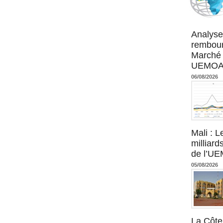
Agence UM
Analyse
rembour
Marché 
UEMOA :
06/08/2026
Mali : L
milliard
de l’U
05/08/2026
La Côte 