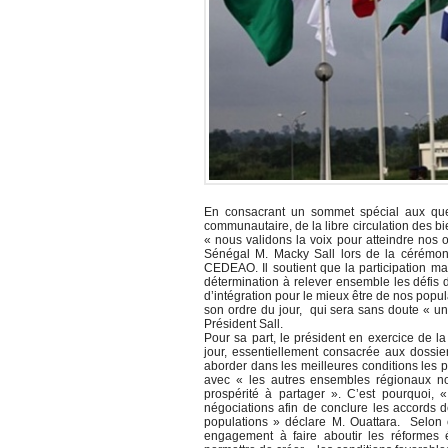
En consacrant un sommet spécial aux ques
communautaire, de la libre circulation des 
« nous validons la voix pour atteindre nos
Sénégal M. Macky Sall lors de la cérémoni
CEDEAO. Il soutient que la participation ma
détermination à relever ensemble les défis 
d’intégration pour le mieux être de nos popu
son ordre du jour, qui sera sans doute « une
Président Sall.
Pour sa part, le président en exercice de 
jour, essentiellement consacrée aux dossie
aborder dans les meilleures conditions les
avec « les autres ensembles régionaux n
prospérité à partager ». C’est pourquoi, «
négociations afin de conclure les accords 
populations » déclare M. Ouattara. Selon ce
engagement à faire aboutir les réformes