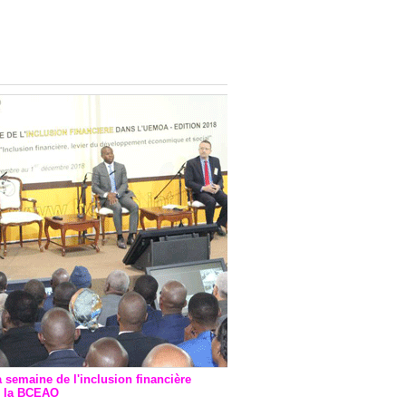
onsultatif de Paris : 7
ions de financement signées
 Ptf pour 262,6 milliards de
a semaine de l'inclusion financière
r la BCEAO