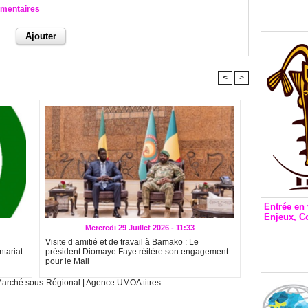
Inclusio
mmentaires
émetteu
<
>
Entrée en 
Enjeux, C
Entrée 
Mercredi 29 Juillet 2026 - 11:33
et Bale
Visite d’amitié et de travail à Bamako : Le
ntariat
président Diomaye Faye réitère son engagement
Stanisl
pour le Mali
arché sous-Régional
|
Agence UMOA titres