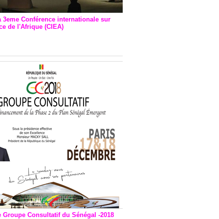
a 3eme Conférence internationale sur
e de l'Afrique (CIEA)
EA : Quatre principales
andations émises
e Groupe Consultatif du Sénégal -2018