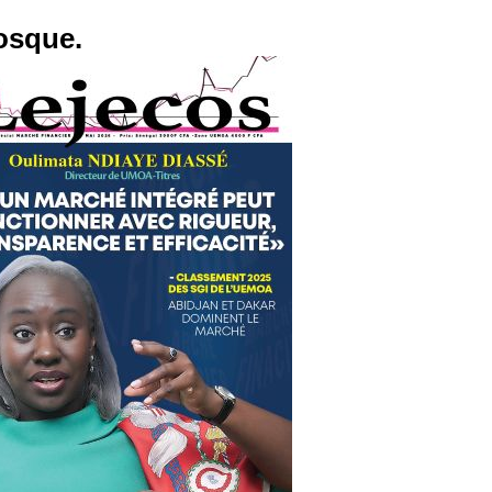
osque.