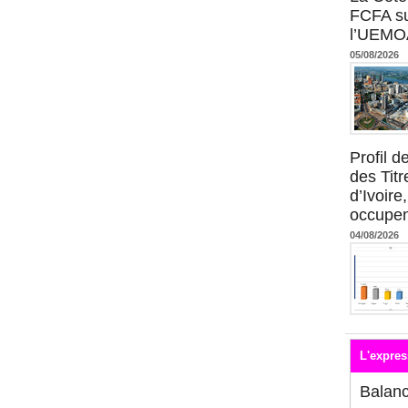
FCFA su
l’UEMO
05/08/2026
Profil 
des Titr
d’Ivoire
occupent
04/08/2026
L'expres
Balan