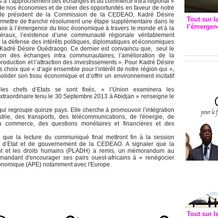
les à l’approchement des échanges et du commerce intra régional »
de nos économies et de créer des opportunités en faveur de notre
os, le président de la Commission de la CEDEAO, Kadré Désire
Tout sur l
mettre de franchir résolument une étape supplémentaire dans le
l’émergenc
Face à l’émergence du bloc économique à travers le monde et à la
3eme CI
atéraux, l’existence d’une communauté régionale véritablement
er la défense des intérêts politiques, diplomatiques et économiques
recomm
Kadré Désire Ouédraogo. Ce dernier est convaincu que, seul le
ation des échanges intra communautaires, l’amélioration de la
 production et l’attraction des investissements ». Pour Kadré Désire
 choix que « d’agir ensemble pour l’intérêt de notre région qui »,
olider son tissu économique et d’offrir un environnement incitatif
les chefs d’Etats se sont fixés, « l’Union examinera les
xtraordinaire tenu le 30 Septembre 2013 à Abidjan » renseigne le
ui regroupe quinze pays. Elle cherche à promouvoir l’intégration
rie, des transports, des télécommunications, de l'énergie, de
, du commerce, des questions monétaires et financières et des
 que la lecture du communiqué final mettront fin à la session
s d’Etat et de gouvernement de la CEDEAO. A signaler que la
ent et les droits humains (PLADH) a remis, un mémorandum au
mandant d'encourager ses pairs ouest-africains à « renégocier
économique (APE) notamment avec l'Europe.
Tout sur l