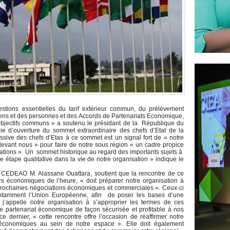
tions essentielles du tarif extérieur commun, du prélèvement
biens et des personnes et des Accords de Partenariats Economique,
 objectifs communs » a soutenu le présidant de la République du
e d’ouverture du sommet extraordinaire des chefs d’Etat de la
ssive des chefs d’Etas à ce sommet est un signal fort de « notre
devant nous » pour faire de notre sous région « un cadre propice
lations ». Un sommet historique au regard des importants sujets à
 étape qualitative dans la vie de notre organisation » indique le
la CEDEAO M. Alassane Ouattara, soutient que la rencontre de ce
rs économiques de l’heure, « doit préparer notre organisation à
 prochaines négociations économiques et commerciales ». Ceux-ci
otamment l’Union Européenne, afin de poser les bases d’une
 j’appelle notre organisation à s’approprier les termes de ces
de partenariat économique de façon sécurisée et profitable à nos
 dernier, « cette rencontre offre l’occasion de réaffirmer notre
 économiques au sein de notre espace ». Elle doit également