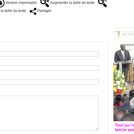
Groupe c
Version imprimable
Augmenter la taille du texte
convent
a taille du texte
Partager
avec les
FCfa
Tout sur l
lancée pa