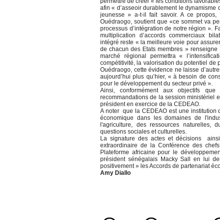
permettre de créer « les conditions favorab
afin « d’asseoir durablement le dynamisme 
jeunesse » a-t-il fait savoir. A ce prop
Ouédraogo, soutient que «ce sommet va per
processus d’intégration de notre région ». 
multiplication d’accords commerciaux bil
intégré reste « la meilleure voie pour assur
de chacun des Etats membres » renseigne 
marché régional permettra « l’intensific
compétitivité, la valorisation du potentiel de
Ouédraogo, cette évidence ne laisse d’autres
aujourd’hui plus qu’hier, « à besoin de cons
pour le développement du secteur privé ».
Ainsi, conformément aux objectifs que 
recommandations de la session ministériel e
président en exercice de la CEDEAO.
A noter que la CEDEAO est une institution q
économique dans les domaines de l'indust
l'agriculture, des ressources naturelles
questions sociales et culturelles.
La signature des actes et décisions ainsi
extraordinaire de la Conférence des chef
Plateforme africaine pour le développem
président sénégalais Macky Sall en lui de
positivement » les Accords de partenariat 
Amy Diallo