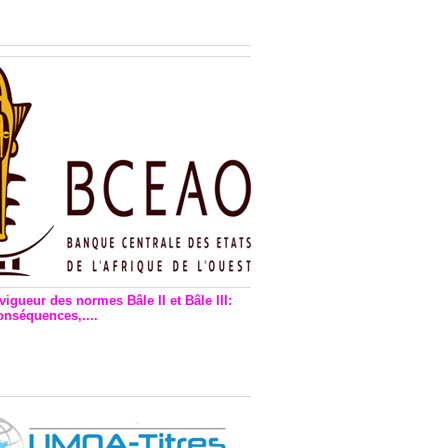
n financière : Plaidoyer des
rs de monnaie électronique
vigueur des normes Bâle II et Bâle III:
onséquences,....
en vigueur de la reforme Bale 2
3 – Une bonne chose, selon
as Zézé