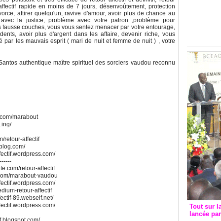
Groupe c
r affectif rapide en moins de 7 jours, désenvoûtement, protection
ivorce, attirer quelqu'un, ravive d'amour, avoir plus de chance au
convent
 avec la justice, problème avec votre patron ,problème pour
avec les
s fausse couches, vous vous sentez menacer par votre entourage,
idents, avoir plus d'argent dans les affaire, devenir riche, vous
FCfa
par les mauvais esprit ( mari de nuit et femme de nuit ) , votre
antos authentique maître spirituel des sorciers vaudou reconnu
e.com/marabout
.ing/
/retour-affectif
alblog.com/
fectif.wordpress.com/
------
ite.com/retour-affectif
ite.com/marabout-vaudou
fectif.wordpress.com/
edium-retour-affectif
ectif-89.webself.net/
fectif.wordpress.com/
Tout sur l
lancée pa
if.blogspot.com/