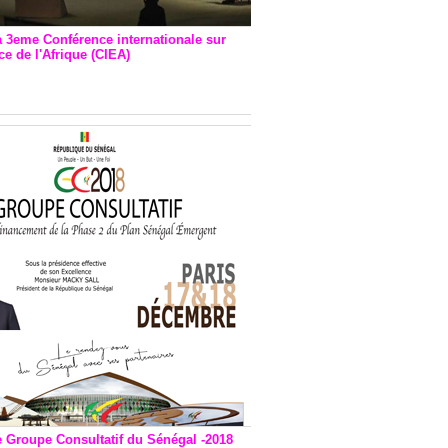
a 3eme Conférence internationale sur
e de l'Afrique (CIEA)
EA : Quatre principales
andations émises
e Groupe Consultatif du Sénégal -2018