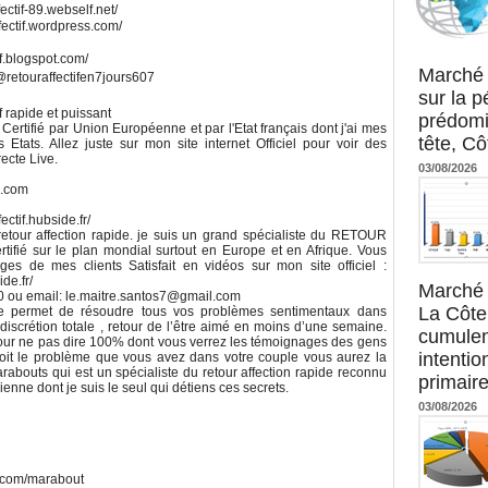
ectif-89.webself.net/
fectif.wordpress.com/
Agence UM
if.blogspot.com/
Marché 
retouraffectifen7jours607
sur la 
f rapide et puissant
prédomi
Certifié par Union Européenne et par l'Etat français dont j'ai mes
tête, Cô
tats. Allez juste sur mon site internet Officiel pour voir des
ecte Live.
03/08/2026
l.com
ctif.hubside.fr/
tour affection rapide. je suis un grand spécialiste du RETOUR
ifié sur le plan mondial surtout en Europe et en Afrique. Vous
s de mes clients Satisfait en vidéos sur mon site officiel :
de.fr/
Marché 
 ou email: le.maitre.santos7@gmail.com
La Côte 
 me permet de résoudre tous vos problèmes sentimentaux dans
n discrétion totale , retour de l’être aimé en moins d’une semaine.
cumulen
pour ne pas dire 100% dont vous verrez les témoignages des gens
intenti
soit le problème que vous avez dans votre couple vous aurez la
rabouts qui est un spécialiste du retour affection rapide reconnu
primaire
ienne dont je suis le seul qui détiens ces secrets.
03/08/2026
e.com/marabout