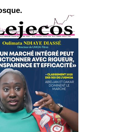
osque.