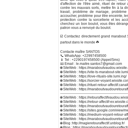
d'affection de l'être aimé, rituel de retou
contre les mauvais sorts, mettre fin à la d
travail, problème de mariage, problème
accoucher, problème pour être enceinte, le
protection contre la sorcellerie et les acc
cherchez un bon boulot, vous êtes dérangé 
patron vous a renvoyé du boulot.
☑️ Contactez directement grand marabout S
partout dans le monde ☘️
Contacte maître SANTOS
📞 WhatsApp: +22997458500
📱 Tel : +2290197458500 (Appel/Sms)
📧 Email : le.maitre.santos7@gmail.com
🌐 SiteWeb : https://maraboutvaudou.wixsit
🌐 SiteWeb : https://vite-ts-marabout-site.lumi
🌐 SiteWeb : https://love-rituals-site.lumi.ing/
🌐 SiteWeb : https://sorcier-voyant.wixsite.com
🌐 SiteWeb : https://rituel-retour-affectif.can
🌐 SiteWeb : https://maraboutvaudouretouraf
-----------------------------------------------------------
🌐 SiteWeb : https://retouraffectifvaudou.wixs
🌐 SiteWeb : https://retour-affectif-ex.wixs
🌐 SiteWeb : https://maraboutvaudouretouraf
🌐 SiteWeb : https://sites.google.com/view/m
🌐 SiteWeb : https://medium-voyant-retour-aff
🌐 SiteWeb : https://maraboutvaudouretouraf
🌐 Blog :http://magieretouraffectif.unblog.fr/
🌐 Blog : https://maraboutvaudouretouraffect