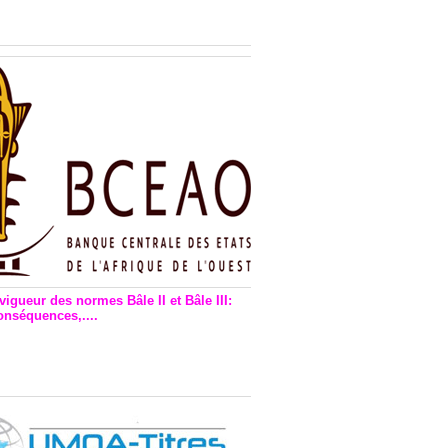
n financière : Plaidoyer des
rs de monnaie électronique
vigueur des normes Bâle II et Bâle III:
onséquences,....
en vigueur de la reforme Bale 2
3 – Une bonne chose, selon
as Zézé