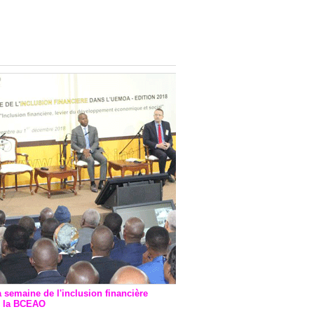
onsultatif de Paris : 7
ions de financement signées
 Ptf pour 262,6 milliards de
a semaine de l'inclusion financière
r la BCEAO