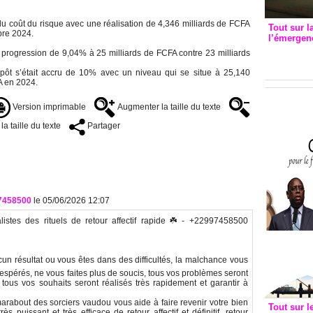
u coût du risque avec une réalisation de 4,346 milliards de FCFA
Tout sur l
bre 2024.
l’émergenc
3eme CI
 en progression de 9,04% à 25 milliards de FCFA contre 23 milliards
recomm
mpôt s’était accru de 10% avec un niveau qui se situe à 25,140
A en 2024.
Version imprimable
Augmenter la taille du texte
a taille du texte
Partager
97458500
le 05/06/2026 12:07
stes des rituels de retour affectif rapide ☘️ - +22997458500
cun résultat ou vous êtes dans des difficultés, la malchance vous
espérés, ne vous faites plus de soucis, tous vos problèmes seront
tous vos souhaits seront réalisés très rapidement et garantir à
arabout des sorciers vaudou vous aide à faire revenir votre bien
Tout sur l
ès puissant et très efficace de retour affectif et définitif, retour