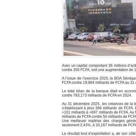
Avec un capital comportant 36 millions d’ac
contre 350 FCFA, soit une augmentation de 
A l’issue de l’exercice 2025, la BOA Sénégal
FCFA contre 19,984 milliards de FCFA au 31
Le total bilan de la banque était en accro
contre 783,173 milliards de FCFA en 2024.
Au 31 décembre 2025, les créances de la ban
s’établissant à plus 386 milliards de FCFA. 
+101 milliards à +697 milliards de FCFA. Au f
milliards de FCFA contre 50 milliards de FC
Une meilleure maitrise des charges génér
seulement 2,43%, à 20,167 milliards de FCFA
Le résultat brut d’exploitation a, de son c