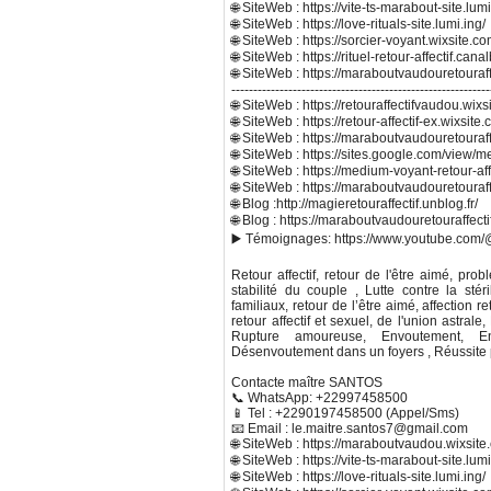
🌐 SiteWeb : https://vite-ts-marabout-site.lumi
🌐 SiteWeb : https://love-rituals-site.lumi.ing/
🌐 SiteWeb : https://sorcier-voyant.wixsite.com
🌐 SiteWeb : https://rituel-retour-affectif.can
🌐 SiteWeb : https://maraboutvaudouretouraf
-----------------------------------------------------------
🌐 SiteWeb : https://retouraffectifvaudou.wixs
🌐 SiteWeb : https://retour-affectif-ex.wixs
🌐 SiteWeb : https://maraboutvaudouretouraf
🌐 SiteWeb : https://sites.google.com/view/m
🌐 SiteWeb : https://medium-voyant-retour-aff
🌐 SiteWeb : https://maraboutvaudouretouraf
🌐 Blog :http://magieretouraffectif.unblog.fr/
🌐 Blog : https://maraboutvaudouretouraffect
▶️ Témoignages: https://www.youtube.com/@
Retour affectif, retour de l'être aimé, pro
stabilité du couple , Lutte contre la stér
familiaux, retour de l’être aimé, affection 
retour affectif et sexuel, de l'union astra
Rupture amoureuse, Envoutement, Envo
Désenvoutement dans un foyers , Réussite p
Contacte maître SANTOS
📞 WhatsApp: +22997458500
📱 Tel : +2290197458500 (Appel/Sms)
📧 Email : le.maitre.santos7@gmail.com
🌐 SiteWeb : https://maraboutvaudou.wixsit
🌐 SiteWeb : https://vite-ts-marabout-site.lumi
🌐 SiteWeb : https://love-rituals-site.lumi.ing/