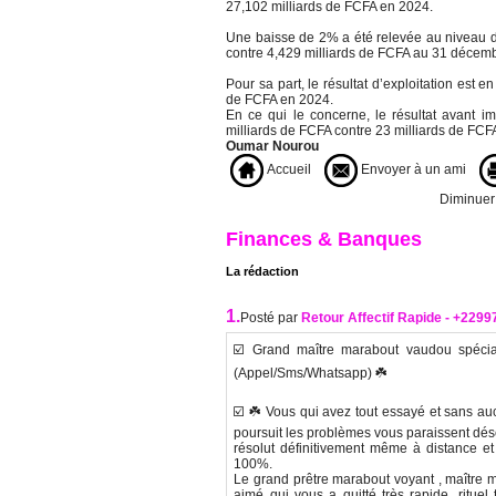
27,102 milliards de FCFA en 2024.
Une baisse de 2% a été relevée au niveau d
contre 4,429 milliards de FCFA au 31 décem
Pour sa part, le résultat d’exploitation est
de FCFA en 2024.
En ce qui le concerne, le résultat avant i
milliards de FCFA contre 23 milliards de FCF
Oumar Nourou
Accueil
Envoyer à un ami
Diminuer l
Finances & Banques
La rédaction
1.
Posté par
Retour Affectif Rapide - +229
☑️ Grand maître marabout vaudou spéciali
(Appel/Sms/Whatsapp) ☘️
☑️ ☘️ Vous qui avez tout essayé et sans au
poursuit les problèmes vous paraissent dés
résolut définitivement même à distance et 
100%.
Le grand prêtre marabout voyant , maître m
aimé qui vous a quitté très rapide, rituel tr