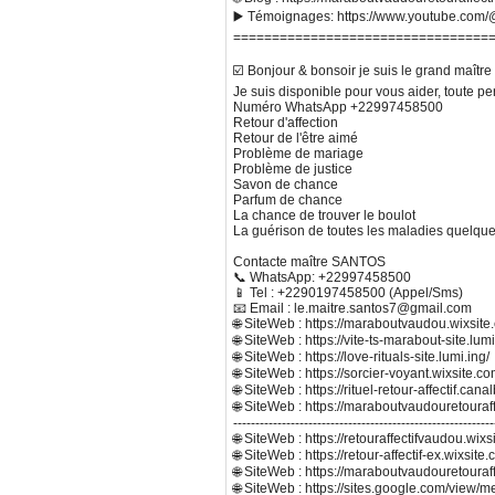
▶️ Témoignages: https://www.youtube.com/@
=================================
☑️ Bonjour & bonsoir je suis le grand maît
Je suis disponible pour vous aider, toute p
Numéro WhatsApp +22997458500
Retour d'affection
Retour de l'être aimé
Problème de mariage
Problème de justice
Savon de chance
Parfum de chance
La chance de trouver le boulot
La guérison de toutes les maladies quelques
Contacte maître SANTOS
📞 WhatsApp: +22997458500
📱 Tel : +2290197458500 (Appel/Sms)
📧 Email : le.maitre.santos7@gmail.com
🌐 SiteWeb : https://maraboutvaudou.wixsit
🌐 SiteWeb : https://vite-ts-marabout-site.lumi
🌐 SiteWeb : https://love-rituals-site.lumi.ing/
🌐 SiteWeb : https://sorcier-voyant.wixsite.com
🌐 SiteWeb : https://rituel-retour-affectif.can
🌐 SiteWeb : https://maraboutvaudouretouraf
-----------------------------------------------------------
🌐 SiteWeb : https://retouraffectifvaudou.wixs
🌐 SiteWeb : https://retour-affectif-ex.wixs
🌐 SiteWeb : https://maraboutvaudouretouraf
🌐 SiteWeb : https://sites.google.com/view/m