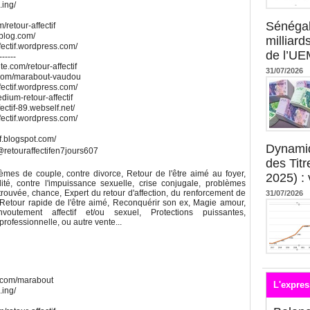
.ing/
Sénégal
/retour-affectif
alblog.com/
milliard
fectif.wordpress.com/
de l’U
------
ite.com/retour-affectif
31/07/2026
ite.com/marabout-vaudou
fectif.wordpress.com/
edium-retour-affectif
ectif-89.webself.net/
fectif.wordpress.com/
if.blogspot.com/
Dynami
retouraffectifen7jours607
des Tit
blèmes de couple, contre divorce, Retour de l'être aimé au foyer,
2025) : 
ilité, contre l'impuissance sexuelle, crise conjugale, problèmes
retrouvée, chance, Expert du retour d'affection, du renforcement de
31/07/2026
le, Retour rapide de l'être aimé, Reconquérir son ex, Magie amour,
utement affectif et/ou sexuel, Protections puissantes,
rofessionnelle, ou autre vente...
e.com/marabout
L'expres
.ing/