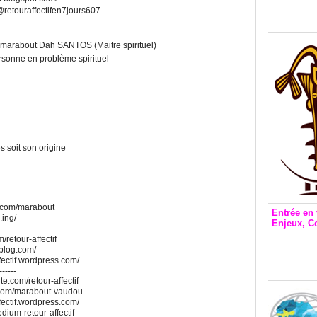
Inclusio
retouraffectifen7jours607
émetteu
===========================
re marabout Dah SANTOS (Maitre spirituel)
ersonne en problème spirituel
 soit son origine
e.com/marabout
Entrée en 
.ing/
Enjeux, C
Entrée 
/retour-affectif
et Bale
alblog.com/
fectif.wordpress.com/
Stanisl
------
ite.com/retour-affectif
ite.com/marabout-vaudou
fectif.wordpress.com/
edium-retour-affectif