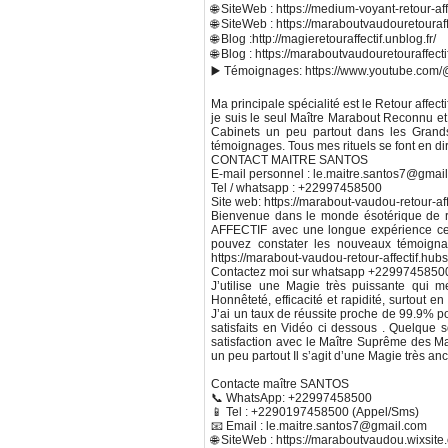
🌐 SiteWeb : https://medium-voyant-retour-aff
🌐 SiteWeb : https://maraboutvaudouretouraf
🌐 Blog :http://magieretouraffectif.unblog.fr/
🌐 Blog : https://maraboutvaudouretouraffect
▶️ Témoignages: https://www.youtube.com/@
Ma principale spécialité est le Retour affecti
je suis le seul Maître Marabout Reconnu et 
Cabinets un peu partout dans les Grands E
témoignages. Tous mes rituels se font en dir
CONTACT MAITRE SANTOS
E-mail personnel : le.maitre.santos7@gmai
Tel / whatsapp : +22997458500
Site web: https://marabout-vaudou-retour-affe
Bienvenue dans le monde ésotérique de re
AFFECTIF avec une longue expérience cert
pouvez constater les nouveaux témoignage
https://marabout-vaudou-retour-affectif.hubsi
Contactez moi sur whatsapp +22997458500
J’utilise une Magie très puissante qui
Honnêteté, efficacité et rapidité, surtout e
J’ai un taux de réussite proche de 99.9% 
satisfaits en Vidéo ci dessous . Quelque 
satisfaction avec le Maître Suprême des Ma
un peu partout Il s’agit d’une Magie très anc
Contacte maître SANTOS
📞 WhatsApp: +22997458500
📱 Tel : +2290197458500 (Appel/Sms)
📧 Email : le.maitre.santos7@gmail.com
🌐 SiteWeb : https://maraboutvaudou.wixsit