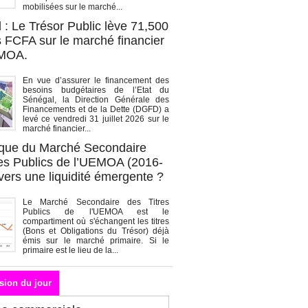
mobilisées sur le marché...
 : Le Trésor Public lève 71,500
s FCFA sur le marché financier
EMOA.
En vue d’assurer le financement des
besoins budgétaires de l’Etat du
Sénégal, la Direction Générale des
Financements et de la Dette (DGFD) a
levé ce vendredi 31 juillet 2026 sur le
marché financier...
que du Marché Secondaire
res Publics de l’UEMOA (2016-
vers une liquidité émergente ?
Le Marché Secondaire des Titres
Publics de l'UEMOA est le
compartiment où s'échangent les titres
(Bons et Obligations du Trésor) déjà
émis sur le marché primaire. Si le
primaire est le lieu de la...
sion du jour