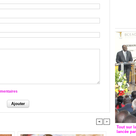
Groupe c
convent
avec les
FCfa
mmentaires
<
>
Tout sur l
lancée pa