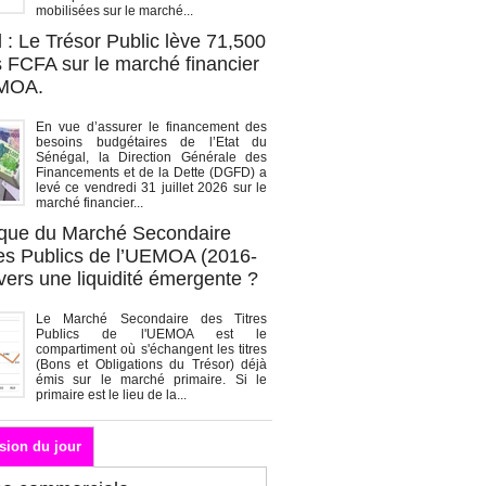
mobilisées sur le marché...
 : Le Trésor Public lève 71,500
s FCFA sur le marché financier
EMOA.
En vue d’assurer le financement des
besoins budgétaires de l’Etat du
Sénégal, la Direction Générale des
Financements et de la Dette (DGFD) a
levé ce vendredi 31 juillet 2026 sur le
marché financier...
que du Marché Secondaire
res Publics de l’UEMOA (2016-
vers une liquidité émergente ?
Le Marché Secondaire des Titres
Publics de l'UEMOA est le
compartiment où s'échangent les titres
(Bons et Obligations du Trésor) déjà
émis sur le marché primaire. Si le
primaire est le lieu de la...
sion du jour