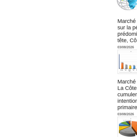
Agence UM
Marché 
sur la 
prédomi
tête, Cô
03/08/2026
Marché 
La Côte 
cumulen
intenti
primaire
03/08/2026