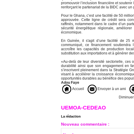
promouvoir l’inclusion financière et soutenir 
renforçant le partenariat de la BIDC avec u
Pour le Ghana, c’est une facilité de 50 mill
approuvée. Cette ligne de crédit sera consa
raffinés, notamment dans le cadre d’un parte
sécurité énergétique régionale, améliorer l
économique.
En Guinée, il s'agit d’une facilité de 25 
communiqué, ce financement soutiendra l’i
accroître les capacités de production local
substitution aux importations et à générer de
«Au-delà de leur diversité sectorielle, ces 
durabilité ainsi que son engagement en fav
s’inscrivent pleinement dans la Stratégie G
visant à accélérer la croissance économique
opportunités durables au bénéfice des populat
Adou Faye
Accueil
Envoyer à un ami
Diminuer l
UEMOA-CEDEAO
La rédaction
Nouveau commentaire :