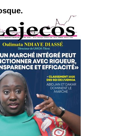
osque.