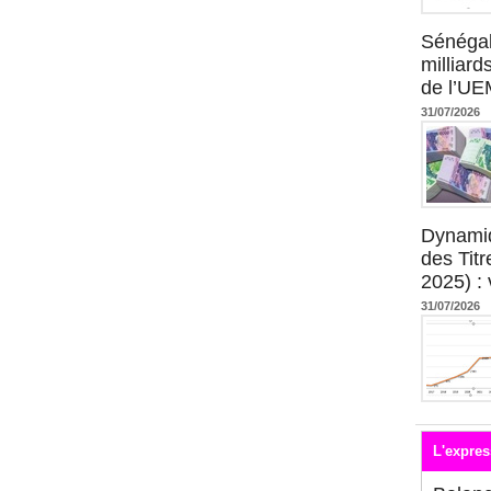
Sénégal
milliard
de l’U
31/07/2026
Dynami
des Tit
2025) : 
31/07/2026
L'expres