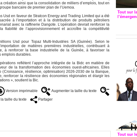
la création ainsi que la consolidation de milliers d’emplois, tout en
n groupe bancaire de premier plan de l’Uemoa.
Tout sur l
ions Usd en faveur de Stratcon Energy and Trading Limited qui a été
l’émergenc
crée à l’importation et à la distribution de produits pétroliers
3eme CI
nariat avec la raffinerie Dangote. L’opération devrait renforcer la
recomm
a fiabilité de l’approvisionnement et accroître la compétitivité
millions Usd pour Topaz Multi-Industries SA (Guinée). Selon le
mportation de matières premières industrielles, contribuant à
e, à renforcer la base industrielle de la Guinée, à favoriser la
s emplois durables.
opérations reflètent l’approche intégrée de la Bidc en matière de
eur de la transformation des économies ouest-africaines. Elles
ro (Croissance, résilience, optimisation) 2026-2030 de la Banque,
, renforcer la résilience des économies régionales et élargir les
ions », soutient la Bic.
Version imprimable
Augmenter la taille du texte
a taille du texte
Partager
Tout sur l