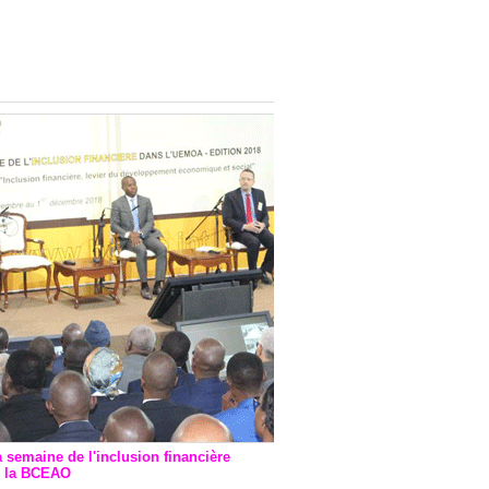
onsultatif de Paris : 7
ions de financement signées
 Ptf pour 262,6 milliards de
a semaine de l'inclusion financière
r la BCEAO