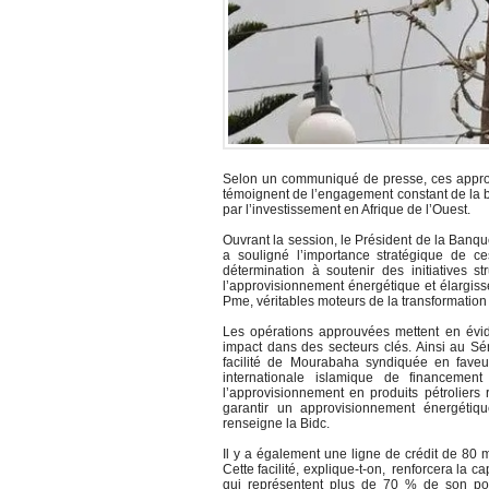
Selon un communiqué de presse, ces approb
témoignent de l’engagement constant de la b
par l’investissement en Afrique de l’Ouest.
Ouvrant la session, le Président de la Banq
a souligné l’importance stratégique de c
détermination à soutenir des initiatives st
l’approvisionnement énergétique et élargisse
Pme, véritables moteurs de la transformation é
Les opérations approuvées mettent en évide
impact dans des secteurs clés. Ainsi au Sé
facilité de Mourabaha syndiquée en faveu
internationale islamique de financement
l’approvisionnement en produits pétroliers r
garantir un approvisionnement énergétique
renseigne la Bidc.
Il y a également une ligne de crédit de 80 m
Cette facilité, explique-t-on, renforcera la 
qui représentent plus de 70 % de son porte