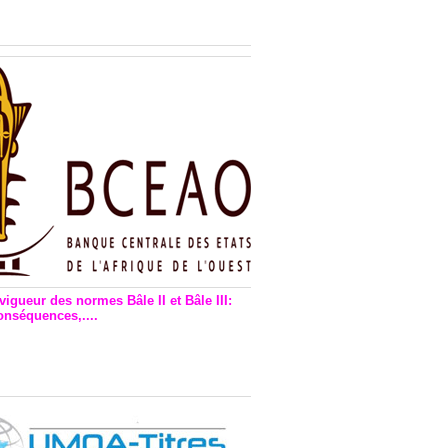
n financière : Plaidoyer des
rs de monnaie électronique
vigueur des normes Bâle II et Bâle III:
onséquences,....
en vigueur de la reforme Bale 2
3 – Une bonne chose, selon
as Zézé