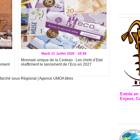
Inclusio
émetteu
Mardi 21 Juillet 2026 - 18:48
Monnaie unique de la Cedeao : Les chefs d’Etat
gement
réaffirment le lancement de l’Eco en 2027
arché sous-Régional
|
Agence UMOA titres
Entrée en 
Enjeux, C
Entrée 
et Bale
Stanisl