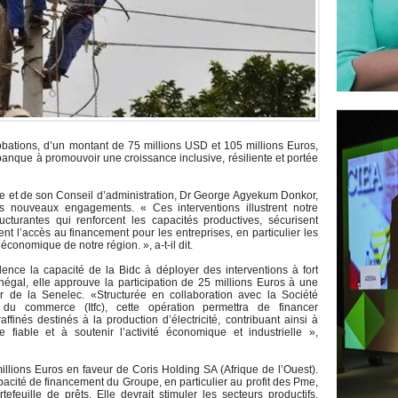
ations, d’un montant de 75 millions USD et 105 millions Euros,
anque à promouvoir une croissance inclusive, résiliente et portée
ue et de son Conseil d’administration, Dr George Agyekum Donkor,
es nouveaux engagements. « Ces interventions illustrent notre
ructurantes qui renforcent les capacités productives, sécurisent
nt l’accès au financement pour les entreprises, en particulier les
conomique de notre région. », a-t-il dit.
nce la capacité de la Bidc à déployer des interventions à fort
négal, elle approuve la participation de 25 millions Euros à une
r de la Senelec. «Structurée en collaboration avec la Société
 du commerce (Itfc), cette opération permettra de financer
affinés destinés à la production d’électricité, contribuant ainsi à
 fiable et à soutenir l’activité économique et industrielle »,
illions Euros en faveur de Coris Holding SA (Afrique de l’Ouest).
capacité de financement du Groupe, en particulier au profit des Pme,
feuille de prêts. Elle devrait stimuler les secteurs productifs,