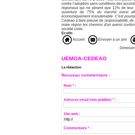
contre l’adoption sans conditions des accord
régionaux qui ne pèsent que 12% de leur
ouverture de 75% du marché ouest afri
économiquement insoutenable. C'est pourquoi,
Cedeao à faire preuve de responsabilité, de 
notre région les chemins d'un avenir confo
société civile.
Ecofin
Accueil
Envoyer à un ami
Diminuer l
UEMOA-CEDEAO
La rédaction
Nouveau commentaire :
Nom * :
Adresse email (non publiée) * :
Site web :
Commentaire * :