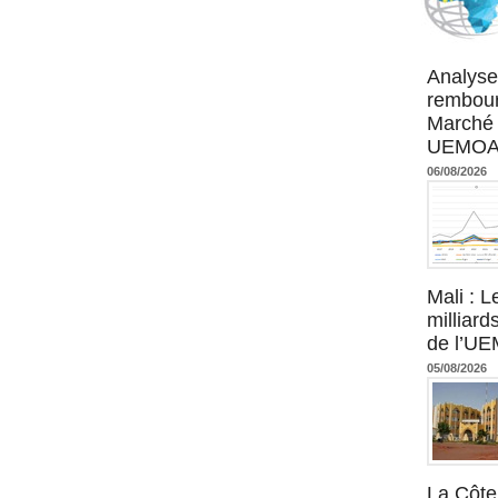
Agence UM
Analyse
rembour
Marché 
UEMOA :
06/08/2026
Mali : L
milliard
de l’U
05/08/2026
La Côte 