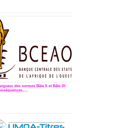
n financière : Plaidoyer des
rs de monnaie électronique
vigueur des normes Bâle II et Bâle III:
onséquences,....
en vigueur de la reforme Bale 2
3 – Une bonne chose, selon
as Zézé