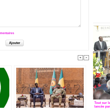
Groupe c
convent
avec les
FCfa
mmentaires
<
>
Tout sur l
lancée pa