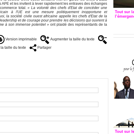
s APE et les invitent à lever rapidement les entraves des échanges
 commerce total.
« La volonté des chefs d'Etat de concéder une
Tout sur l
cain à l'UE est une mesure politiquement inopportune et
 la société civile ouest africaine appelle les chefs d'Etat de la
l’émergenc
leadership et de courage pour prendre les décisions qui ouvrent à
3eme CI
rme à son immense potentiel »
ont plaidé des représentants de la
recomm
Version imprimable
Augmenter la taille du texte
a taille du texte
Partager
Tout sur l