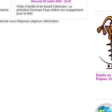
Inclusio
Mercredi 29 Juillet 2026 - 11:33
émetteu
Visite d’amitié et de travail à Bamako : Le
ntariat
président Diomaye Faye réitère son engagement
pour le Mali
arché sous-Régional
|
Agence UMOA titres
Entrée en 
Enjeux, C
Entrée 
et Bale
Stanisl