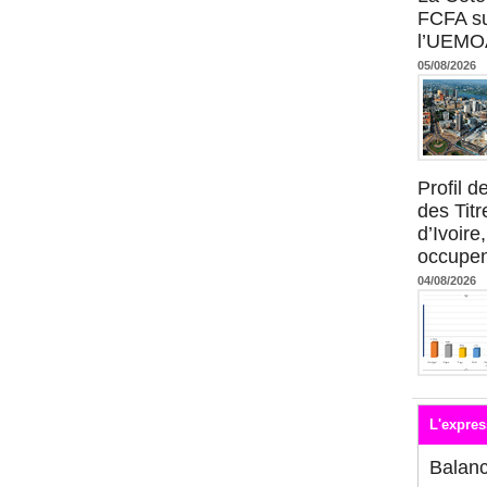
FCFA su
l’UEMO
05/08/2026
Profil 
des Titr
d’Ivoire
occupent
04/08/2026
L'expres
Balan