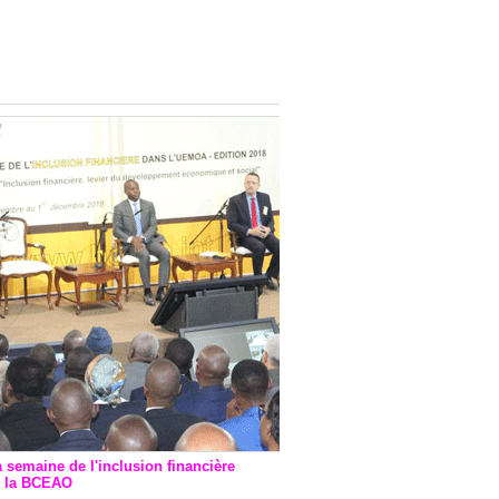
onsultatif de Paris : 7
ions de financement signées
 Ptf pour 262,6 milliards de
a semaine de l'inclusion financière
r la BCEAO