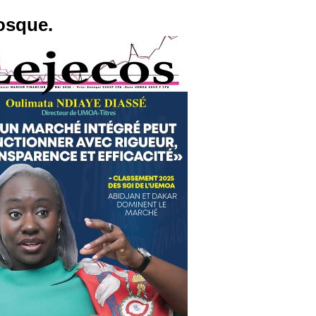
osque.