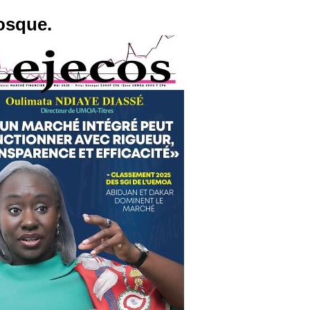
osque.