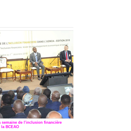
onsultatif de Paris : 7
ions de financement signées
 Ptf pour 262,6 milliards de
a semaine de l'inclusion financière
r la BCEAO