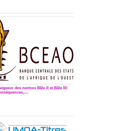
n financière : Plaidoyer des
rs de monnaie électronique
vigueur des normes Bâle II et Bâle III:
onséquences,....
en vigueur de la reforme Bale 2
3 – Une bonne chose, selon
as Zézé