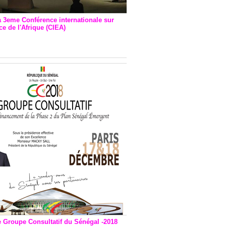
a 3eme Conférence internationale sur
e de l'Afrique (CIEA)
EA : Quatre principales
andations émises
e Groupe Consultatif du Sénégal -2018