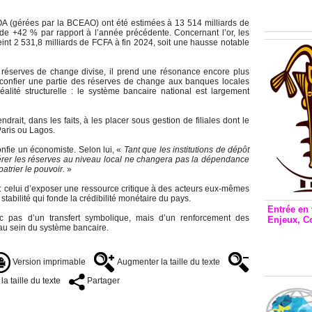
Inclusio
émetteu
A (gérées par la BCEAO) ont été estimées à 13 514 milliards de
de +42 % par rapport à l’année précédente. Concernant l’or, les
int 2 531,8 milliards de FCFA à fin 2024, soit une hausse notable
s réserves de change divise, il prend une résonance encore plus
 confier une partie des réserves de change aux banques locales
alité structurelle : le système bancaire national est largement
endrait, dans les faits, à les placer sous gestion de filiales dont le
Paris ou Lagos.
onfie un économiste. Selon lui, «
Tant que les institutions de dépôt
férer les réserves au niveau local ne changera pas la dépendance
atrier le pouvoir.
»
e : celui d’exposer une ressource critique à des acteurs eux-mêmes
stabilité qui fonde la crédibilité monétaire du pays.
Entrée en 
c pas d’un transfert symbolique, mais d’un renforcement des
Enjeux, C
l au sein du système bancaire.
Entrée 
et Bale
Stanisl
Version imprimable
Augmenter la taille du texte
a taille du texte
Partager