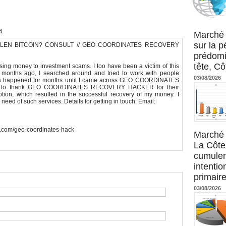
Agence UM
6
Marché 
sur la 
LEN BITCOIN? CONSULT // GEO COORDINATES RECOVERY
prédomi
tête, Cô
osing money to investment scams. I too have been a victim of this
 months ago, I searched around and tried to work with people
03/08/2026
his happened for months until I came across GEO COORDINATES
t to thank GEO COORDINATES RECOVERY HACKER for their
tion, which resulted in the successful recovery of my money. I
ed of such services. Details for getting in touch: Email:
te.com/geo-coordinates-hack
Marché 
La Côte 
cumulen
intenti
primaire
03/08/2026