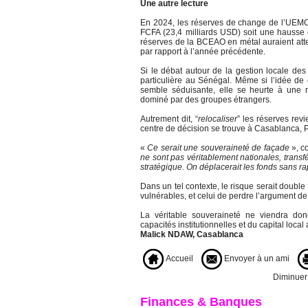
Une autre lecture
En 2024, les réserves de change de l’UEMO
FCFA (23,4 milliards USD) soit une hausse 
réserves de la BCEAO en métal auraient atte
par rapport à l’année précédente.
Si le débat autour de la gestion locale de
particulière au Sénégal. Même si l’idée de
semble séduisante, elle se heurte à une ré
dominé par des groupes étrangers.
Autrement dit, “
relocaliser
” les réserves revi
centre de décision se trouve à Casablanca, 
«
Ce serait une souveraineté de façade
», c
ne sont pas véritablement nationales, trans
stratégique. On déplacerait les fonds sans rap
Dans un tel contexte, le risque serait doubl
vulnérables, et celui de perdre l’argument de 
La véritable souveraineté ne viendra don
capacités institutionnelles et du capital loca
Malick NDAW, Casablanca
Accueil
Envoyer à un ami
Diminuer l
Finances & Banques