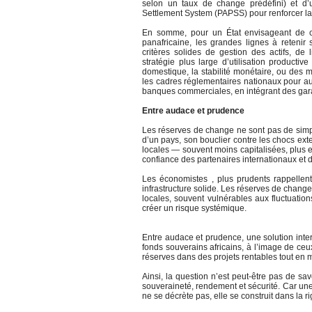
selon un taux de change prédéfini) et d’
Settlement System (PAPSS) pour renforcer la li
En somme, pour un État envisageant de c
panafricaine, les grandes lignes à reteni
critères solides de gestion des actifs, de l
stratégie plus large d’utilisation producti
domestique, la stabilité monétaire, ou des 
les cadres réglementaires nationaux pour au
banques commerciales, en intégrant des garant
Entre audace et prudence
Les réserves de change ne sont pas de simple
d’un pays, son bouclier contre les chocs ext
locales — souvent moins capitalisées, plus ex
confiance des partenaires internationaux et
Les économistes , plus prudents rappellen
infrastructure solide. Les réserves de chang
locales, souvent vulnérables aux fluctuation
créer un risque systémique.
Entre audace et prudence, une solution inte
fonds souverains africains, à l’image de ce
réserves dans des projets rentables tout en m
Ainsi, la question n’est peut-être pas de sa
souveraineté, rendement et sécurité. Car une
ne se décrète pas, elle se construit dans la r