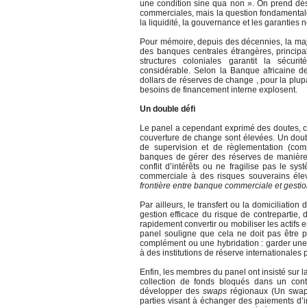
une condition sine qua non ». On prend dés
commerciales, mais la question fondamentale 
la liquidité, la gouvernance et les garantie
Pour mémoire, depuis des décennies, la maj
des banques centrales étrangères, principa
structures coloniales garantit la sécurit
considérable. Selon la Banque africaine de
dollars de réserves de change , pour la plu
besoins de financement interne explosent.
Un double défi
Le panel a cependant exprimé des doutes, car
couverture de change sont élevées. Un double
de supervision et de règlementation (comp
banques de gérer des réserves de manière f
conflit d’intérêts ou ne fragilise pas le 
commerciale à des risques souverains él
frontière entre banque commerciale et gestio
Par ailleurs, le transfert ou la domiciliat
gestion efficace du risque de contrepartie, 
rapidement convertir ou mobiliser les actifs 
panel souligne que cela ne doit pas être
complément ou une hybridation : garder une
à des institutions de réserve internationales 
Enfin, les membres du panel ont insisté sur 
collection de fonds bloqués dans un contra
développer des
swaps
régionaux (Un swap 
parties visant à échanger des paiements d’i