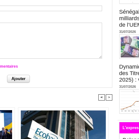
Sénégal
milliard
de l’U
31/07/2026
Dynami
mmentaires
des Tit
2025) : 
31/07/2026
<
>
L'expres