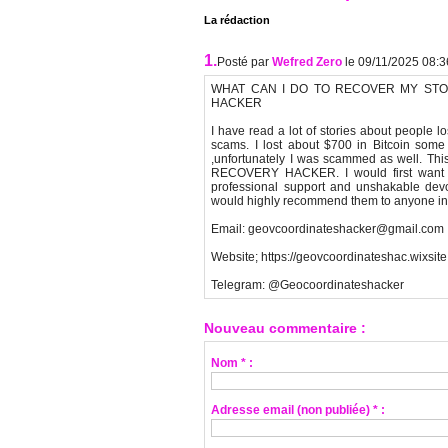
La rédaction
1.
Posté par
Wefred Zero
le 09/11/2025 08:3
WHAT CAN I DO TO RECOVER MY STO
HACKER
I have read a lot of stories about people l
scams. I lost about $700 in Bitcoin some
,unfortunately I was scammed as well. T
RECOVERY HACKER. I would first wan
professional support and unshakable devo
would highly recommend them to anyone in ne
Email: geovcoordinateshacker@gmail.com
Website; https://geovcoordinateshac.wixsi
Telegram: @Geocoordinateshacker
Nouveau commentaire :
Nom * :
Adresse email (non publiée) * :