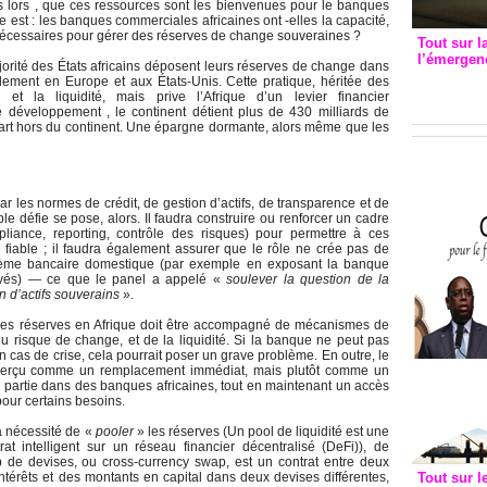
 lors , que ces ressources sont les bienvenues pour le banques
est : les banques commerciales africaines ont -elles la capacité,
s nécessaires pour gérer des réserves de change souveraines ?
Tout sur l
l’émergenc
orité des États africains déposent leurs réserves de change dans
3eme CI
lement en Europe et aux États-Unis. Cette pratique, héritée des
é et la liquidité, mais prive l’Afrique d’un levier financier
recomm
 développement , le continent détient plus de 430 milliards de
part hors du continent. Une épargne dormante, alors même que les
 les normes de crédit, de gestion d’actifs, de transparence et de
 défie se pose, alors. Il faudra construire ou renforcer un cadre
liance, reporting, contrôle des risques) pour permettre à ces
iable ; il faudra également assurer que le rôle ne crée pas de
système bancaire domestique (par exemple en exposant la banque
evés) — ce que le panel a appelé «
soulever la question de la
n d’actifs souverains
».
ion des réserves en Afrique doit être accompagné de mécanismes de
du risque de change, et de la liquidité. Si la banque ne peut pas
en cas de crise, cela pourrait poser un grave problème. En outre, le
 perçu comme un remplacement immédiat, mais plutôt comme un
 partie dans des banques africaines, tout en maintenant un accès
pour certains besoins.
la nécessité de «
pooler
» les réserves (Un pool de liquidité est une
t intelligent sur un réseau financier décentralisé (DeFi)), de
de devises, ou cross-currency swap, est un contrat entre deux
ntérêts et des montants en capital dans deux devises différentes,
Tout sur l