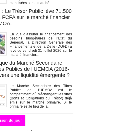
mobilisées sur le marché...
 : Le Trésor Public lève 71,500
s FCFA sur le marché financier
EMOA.
En vue d’assurer le financement des
besoins budgétaires de l’Etat du
Sénégal, la Direction Générale des
Financements et de la Dette (DGFD) a
levé ce vendredi 31 juillet 2026 sur le
marché financier...
que du Marché Secondaire
res Publics de l’UEMOA (2016-
vers une liquidité émergente ?
Le Marché Secondaire des Titres
Publics de l'UEMOA est le
compartiment où s'échangent les titres
(Bons et Obligations du Trésor) déjà
émis sur le marché primaire. Si le
primaire est le lieu de la...
sion du jour