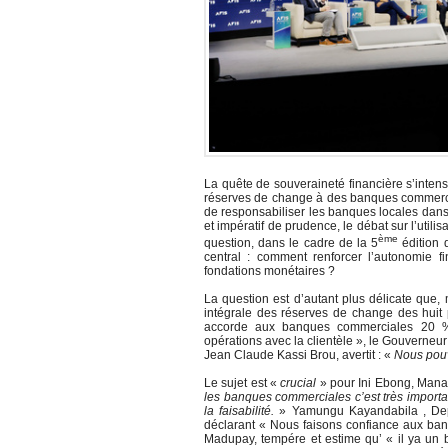
La quête de souveraineté financière s’intensi
réserves de change à des banques commerciale
de responsabiliser les banques locales dans
et impératif de prudence, le débat sur l’utili
ème
question, dans le cadre de la 5
édition 
central : comment renforcer l’autonomie f
fondations monétaires ?
La question est d’autant plus délicate que
intégrale des réserves de change des huit
accorde aux banques commerciales 20 % 
opérations avec la clientèle », le Gouverneu
Jean Claude Kassi Brou, avertit : «
Nous pouv
Le sujet est «
crucial
» pour Ini Ebong, Manage
les banques commerciales c’est très importan
la faisabilité.
» Yamungu Kayandabila , Depu
déclarant « Nous faisons confiance aux ba
Madupay, tempére et estime qu’ « il ya un