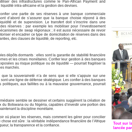
utiliser des infrastructures comme le Pan‑African Payment and
Groupe c
quidité intra-africaine et la gestion des devises.
convent
onfier une partie de ses réserves à une banque commerciale
avec les
r sont d’abord de s’assurer que la banque choisie répond à des
FCfa
iquidité et de supervision. Le transfert doit s’inscrire dans une
ve des réserves : par exemple les mobiliser pour l’investissement
mécanismes de swap régionaux ; il est aussi nécessaire de revoir
toriser et encadrer ce type de domiciliation de réserves dans des
ies, des clauses de liquidité, de reporting, etc.
s dépôts dormants : elles sont la garantie de stabilité financière
ernes et les crises monétaires. Confier leur gestion à des banques
posées au risque politique ou de liquidité — pourrait fragiliser la
 des marchés.
t que la souveraineté n’a de sens que si elle s’appuie sur une
e sont une ligne de défense stratégique. Les confier à des banques
s politiques, aux faillites ou à la mauvaise gouvernance, pourrait
rmédiaire semble se dessiner et certains suggèrent la création de
ux du Botswana ou du Nigéria, capables d’investir une portion des
aintenant la discipline monétaire.
voir où placer les réserves, mais comment les gérer pour concilier
 chose est sûre : la véritable indépendance financière de l’Afrique
Tout sur l
igueur, la transparence et la confiance.
lancée pa