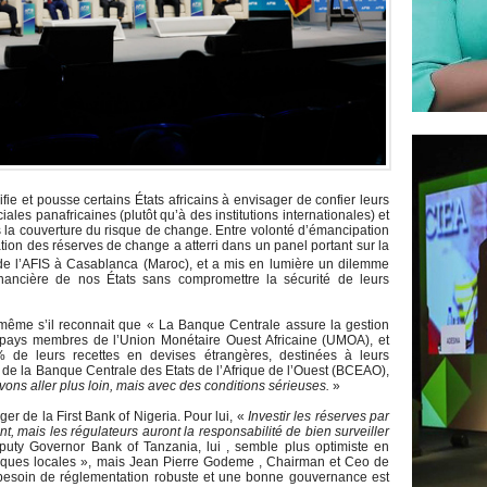
fie et pousse certains États africains à envisager de confier leurs
s panafricaines (plutôt qu’à des institutions internationales) et
 la couverture du risque de change. Entre volonté d’émancipation
sation des réserves de change a atterri dans un panel portant sur la
de l’AFIS à Casablanca (Maroc), et a mis en lumière un dilemme
inancière de nos États sans compromettre la sécurité de leurs
, même s’il reconnait que « La Banque Centrale assure la gestion
 pays membres de l’Union Monétaire Ouest Africaine (UMOA), et
de leurs recettes en devises étrangères, destinées à leurs
r de la Banque Centrale des Etats de l’Afrique de l’Ouest (BCEAO),
ons aller plus loin, mais avec des conditions sérieuses.
»
r de la First Bank of Nigeria. Pour lui, «
Investir les réserves par
t, mais les régulateurs auront la responsabilité de bien surveiller
ty Governor Bank of Tanzania, lui , semble plus optimiste en
nques locales », mais Jean Pierre Godeme , Chairman et Ceo de
 besoin de réglementation robuste et une bonne gouvernance est