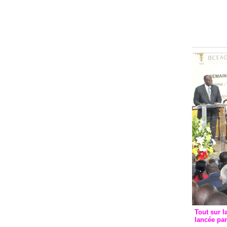
Groupe c
convent
avec les
FCfa
Tout sur l
lancée pa