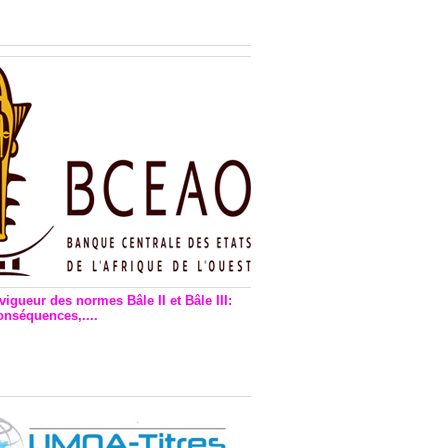
n financière : Plaidoyer des
rs de monnaie électronique
vigueur des normes Bâle II et Bâle III:
onséquences,....
en vigueur de la reforme Bale 2
3 – Une bonne chose, selon
as Zézé