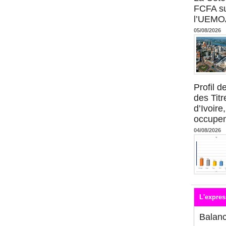
FCFA su
l’UEMO
05/08/2026
Profil 
des Titr
d’Ivoire
occupent
04/08/2026
L'expres
Balan