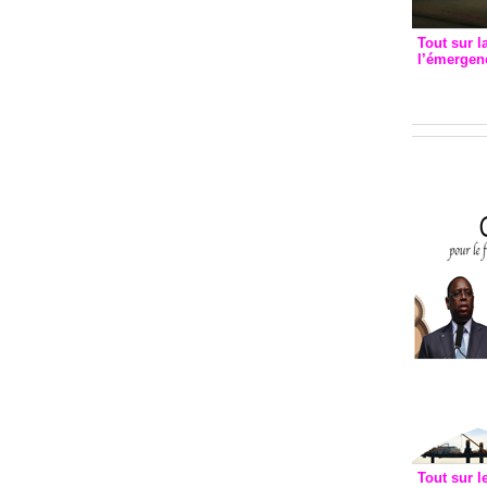
Tout sur l
l’émergenc
3eme CI
recomm
Tout sur l