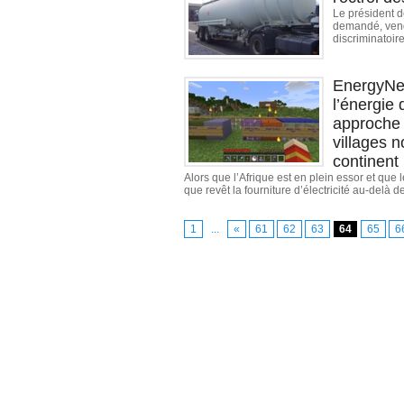
Le président d
demandé, vendr
discriminatoire
EnergyNet
l’énergie 
approche d
villages 
continent
Alors que l’Afrique est en plein essor et qu
que revêt la fourniture d’électricité au-delà d
1
...
«
61
62
63
64
65
6