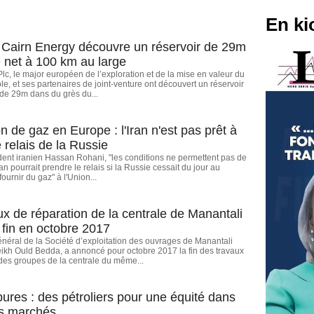
En ki
 Cairn Energy découvre un réservoir de 29m
e net à 100 km au large
lc, le major européen de l’exploration et de la mise en valeur du
ole, et ses partenaires de joint-venture ont découvert un réservoir
 de 29m dans du grès du...
n de gaz en Europe : l'Iran n'est pas prêt à
 relais de la Russie
dent iranien Hassan Rohani, "les conditions ne permettent pas de
an pourrait prendre le relais si la Russie cessait du jour au
ournir du gaz" à l'Union...
ux de réparation de la centrale de Manantali
 fin en octobre 2017
énéral de la Société d’exploitation des ouvrages de Manantali
kh Ould Bedda, a annoncé pour octobre 2017 la fin des travaux
des groupes de la centrale du même...
ures : des pétroliers pour une équité dans
des marchés