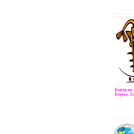
Inclusio
émetteu
Entrée en 
Enjeux, C
Entrée 
et Bale
Stanisl