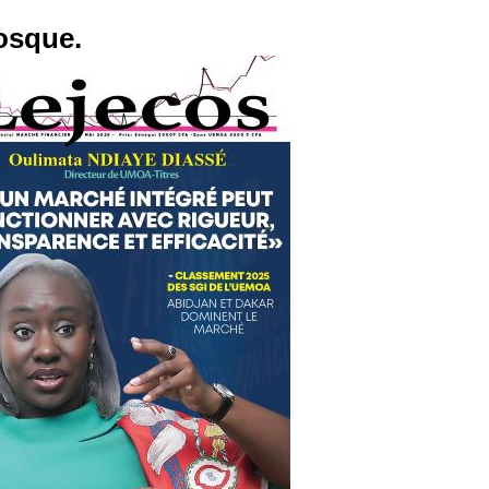
osque.