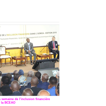
onsultatif de Paris : 7
ions de financement signées
 Ptf pour 262,6 milliards de
a semaine de l'inclusion financière
r la BCEAO