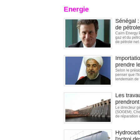
Energie
Sénégal :
de pétrol
Cairn Energy P
gaz et du pétr
de pétrole net
Importatio
prendre le
Selon le prési
penser que l'Ir
lendemain de f
Les trava
prendront
Le directeur g
(SOGEM), Chei
de réparation 
Hydrocarb
l'octroi 