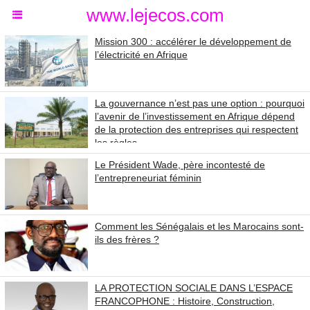
www.lejecos.com
Mission 300 : accélérer le développement de
l’électricité en Afrique
La gouvernance n’est pas une option : pourquoi
l’avenir de l’investissement en Afrique dépend
de la protection des entreprises qui respectent
les règles
Le Président Wade, père incontesté de
l’entrepreneuriat féminin
Comment les Sénégalais et les Marocains sont-
ils des frères ?
LA PROTECTION SOCIALE DANS L’ESPACE
FRANCOPHONE : Histoire, Construction,