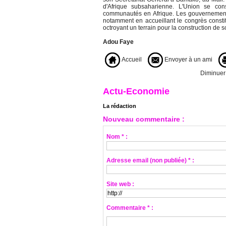
d'Afrique subsaharienne. L'Union se con
communautés en Afrique. Les gouvernements 
notamment en accueillant le congrès consti
octroyant un terrain pour la construction de s
Adou Faye
Accueil
Envoyer à un ami
Diminuer l
Actu-Economie
La rédaction
Nouveau commentaire :
Nom * :
Adresse email (non publiée) * :
Site web :
Commentaire * :