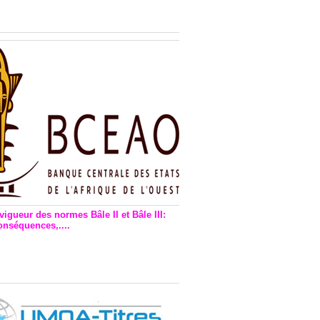
n financière : Plaidoyer des
rs de monnaie électronique
vigueur des normes Bâle II et Bâle III:
onséquences,....
en vigueur de la reforme Bale 2
3 – Une bonne chose, selon
as Zézé