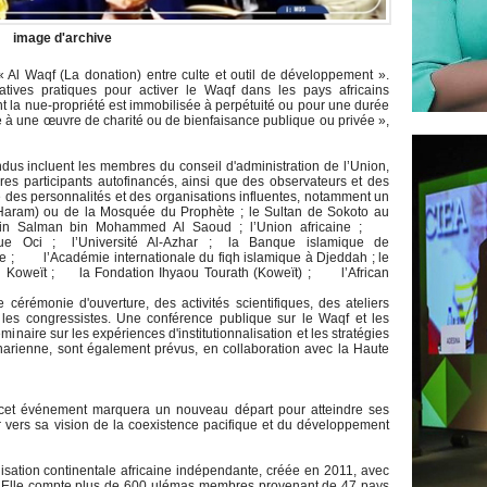
image d'archive
 Al Waqf (La donation) entre culte et outil de développement ».
itiatives pratiques pour activer le Waqf dans les pays africains
t la nue-propriété est immobilisée à perpétuité ou pour une durée
ée à une œuvre de charité ou de bienfaisance publique ou privée »,
ndus incluent les membres du conseil d'administration de l’Union,
s participants autofinancés, ainsi que des observateurs et des
é des personnalités et des organisations influentes, notamment un
Haram) ou de la Mosquée du Prophète ; le Sultan de Sokoto au
r bin Salman bin Mohammed Al Saoud ; l’Union africaine ;
ique Oci ; l’Université Al-Azhar ; la Banque islamique de
e ; l’Académie internationale du fiqh islamique à Djeddah ; le
 du Koweït ; la Fondation Ihyaou Tourath (Koweït) ; l’African
rémonie d'ouverture, des activités scientifiques, des ateliers
 les congressistes. Une conférence publique sur le Waqf et les
minaire sur les expériences d'institutionnalisation et les stratégies
arienne, sont également prévus, en collaboration avec la Haute
cet événement marquera un nouveau départ pour atteindre ses
er vers sa vision de la coexistence pacifique et du développement
isation continentale africaine indépendante, créée en 2011, avec
. Elle compte plus de 600 ulémas membres provenant de 47 pays