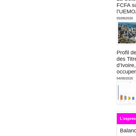
FCFA su
l’UEMO
05/08/2026
Profil 
des Titr
d’Ivoire
occupent
04/08/2026
L'expres
Balan