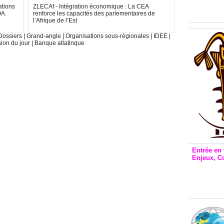
Inclusio
ations
ZLECAf - Intégration économique : La CEA
émetteu
OA.
renforce les capacités des parlementaires de
l’Afrique de l’Est
Dossiers
|
Grand-angle
|
Organisations sous-régionales
|
IDEE
|
sion du jour
|
Banque atlatinque
Entrée en 
Enjeux, C
Entrée 
et Bale
Stanisl