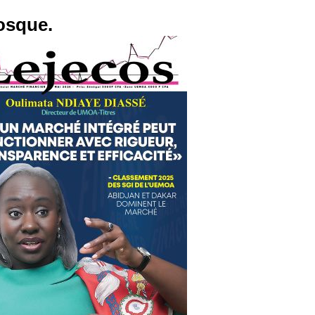
osque.