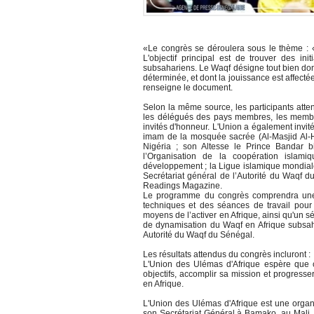
«Le congrès se déroulera sous le thème : «
L'objectif principal est de trouver des in
subsahariens. Le Waqf désigne tout bien don
déterminée, et dont la jouissance est affect
renseigne le document.
Selon la même source, les participants atte
les délégués des pays membres, les membre
invités d'honneur. L'Union a également invit
imam de la mosquée sacrée (Al-Masjid Al-
Nigéria ; son Altesse le Prince Banda
l’Organisation de la coopération islam
développement ; la Ligue islamique mondial
Secrétariat général de l’Autorité du Waqf
Readings Magazine.
Le programme du congrès comprendra une cé
techniques et des séances de travail pour
moyens de l’activer en Afrique, ainsi qu'un sé
de dynamisation du Waqf en Afrique subsah
Autorité du Waqf du Sénégal.
Les résultats attendus du congrès incluront :
L'Union des Ulémas d'Afrique espère que 
objectifs, accomplir sa mission et progress
en Afrique.
L'Union des Ulémas d'Afrique est une organ
son Secrétariat Général à Bamako, au Mali