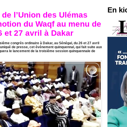
En ki
 de l’Union des Ulémas
motion du Waqf au menu de
6 et 27 avril à Dakar
sième congrès ordinaire à Dakar, au Sénégal, du 26 et 27 avril
niqué de presse, cet événement quinquennal, qui fait suite aux
era le lancement de la troisième session quinquennale de