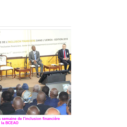
onsultatif de Paris : 7
ions de financement signées
 Ptf pour 262,6 milliards de
a semaine de l'inclusion financière
r la BCEAO