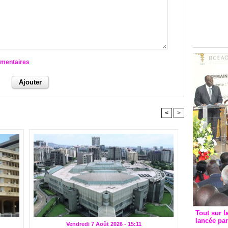
Groupe c
convent
avec les
FCfa
mmentaires
<
>
Tout sur l
lancée pa
Vendredi 7 Août 2026 - 15:11