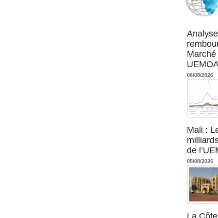
Agence UM
Analyse
rembour
Marché 
UEMOA :
06/08/2026
Mali : L
milliard
de l’U
05/08/2026
La Côte 