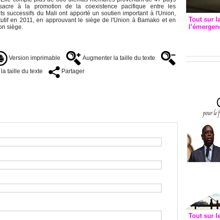
sacre à la promotion de la coexistence pacifique entre les
successifs du Mali ont apporté un soutien important à l'Union,
Tout sur l
tutif en 2011, en approuvant le siège de l'Union à Bamako et en
l’émergenc
on siège.
3eme CI
recomm
Version imprimable
Augmenter la taille du texte
a taille du texte
Partager
Tout sur l