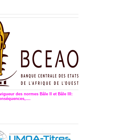
n financière : Plaidoyer des
rs de monnaie électronique
vigueur des normes Bâle II et Bâle III:
onséquences,....
en vigueur de la reforme Bale 2
3 – Une bonne chose, selon
as Zézé