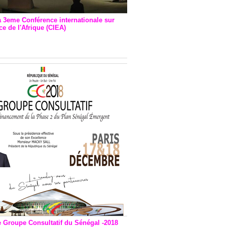
a 3eme Conférence internationale sur
e de l'Afrique (CIEA)
EA : Quatre principales
andations émises
e Groupe Consultatif du Sénégal -2018