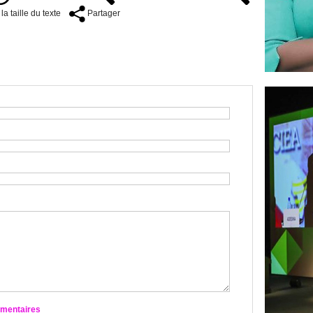
a taille du texte
Partager
mmentaires