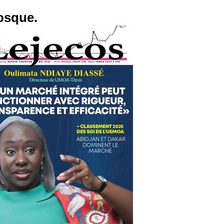
osque.