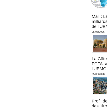
Agence UM
Mali : L
milliard
de l’U
05/08/2026
La Côte 
FCFA su
l’UEMO
05/08/2026
Profil 
des Titr