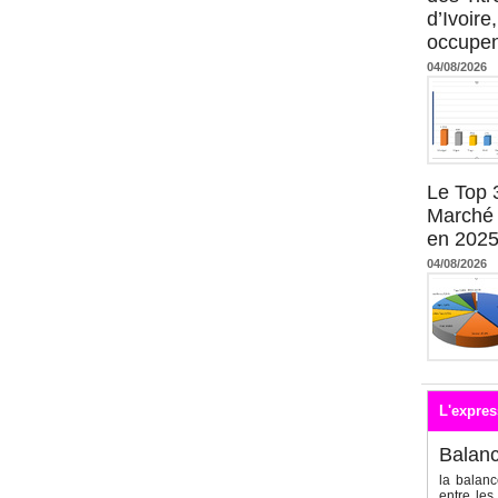
d’Ivoire
occupent
04/08/2026
Le Top 
Marché 
en 202
04/08/2026
L'expres
Balan
la balanc
entre les