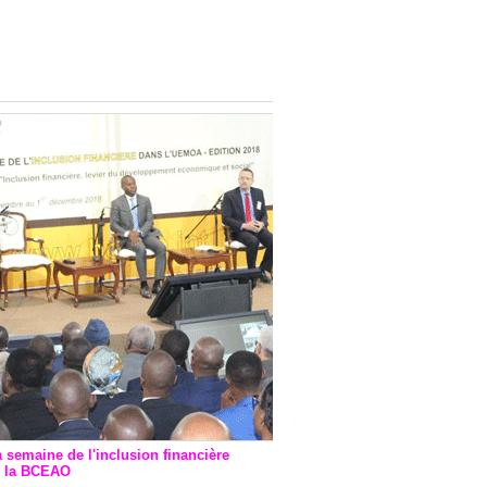
onsultatif de Paris : 7
ions de financement signées
 Ptf pour 262,6 milliards de
a semaine de l'inclusion financière
r la BCEAO