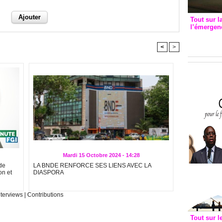
Tout sur l
l’émergenc
3eme CI
recomm
<
>
Mardi 15 Octobre 2024 - 14:28
de
LA BNDE RENFORCE SES LIENS AVEC LA
on et
DIASPORA
nterviews
|
Contributions
Tout sur l