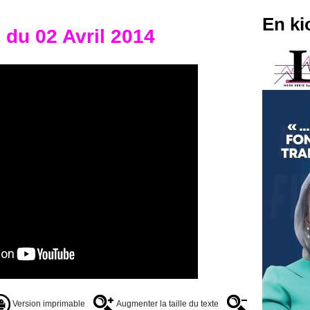
En ki
 du 02 Avril 2014
Version imprimable
Augmenter la taille du texte