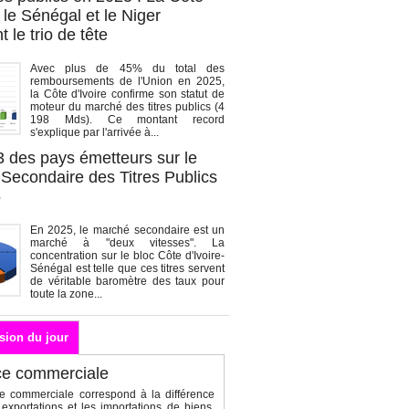
, le Sénégal et le Niger
 le trio de tête
Avec plus de 45% du total des
remboursements de l'Union en 2025,
la Côte d'Ivoire confirme son statut de
moteur du marché des titres publics (4
198 Mds). Ce montant record
s'explique par l'arrivée à...
3 des pays émetteurs sur le
Secondaire des Titres Publics
5
En 2025, le marché secondaire est un
marché à "deux vitesses". La
concentration sur le bloc Côte d'Ivoire-
Sénégal est telle que ces titres servent
de véritable baromètre des taux pour
toute la zone...
sion du jour
ce commerciale
e commerciale correspond à la différence
 exportations et les importations de biens.