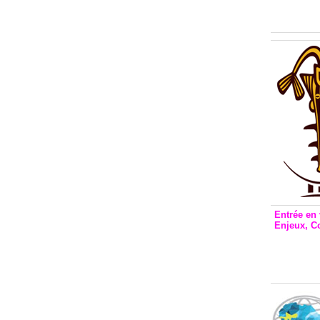
Inclusio
émetteu
Entrée en 
Enjeux, C
Entrée 
et Bale
Stanisl