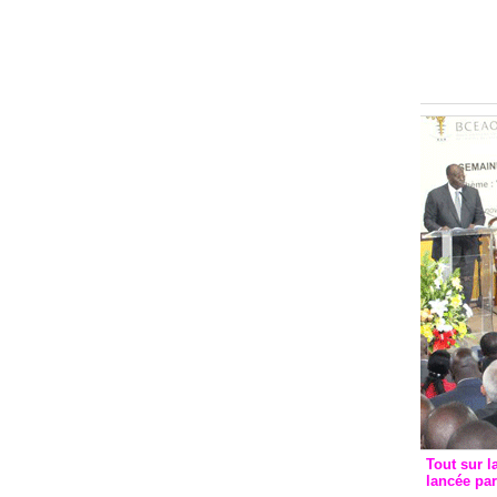
Groupe c
convent
avec les
FCfa
Tout sur l
lancée pa