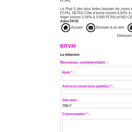
FCFA).
Le Flop 5 des plus fortes baisses de cours 
FCFA), SETAO Côte d’Ivoire (moins 6,92% à
Niger (moins 5,56% à 3 000 FCFA) et NEI CE
Adou FAYE
Accueil
Envoyer à un ami
Diminuer l
BRVM
La rédaction
Nouveau commentaire :
Nom * :
Adresse email (non publiée) * :
Site web :
Commentaire * :