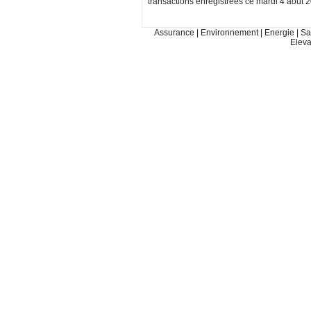
transactions enregistrées ce mardi 4 août 
Assurance
|
Environnement
|
Energie
|
Sa
Elev