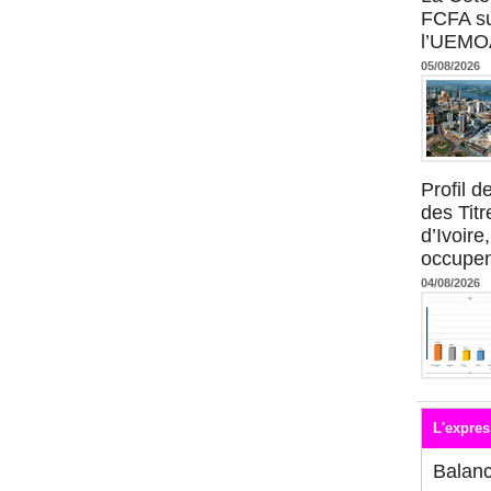
FCFA su
l’UEMO
05/08/2026
Profil 
des Titr
d’Ivoire
occupent
04/08/2026
L'expres
Balan