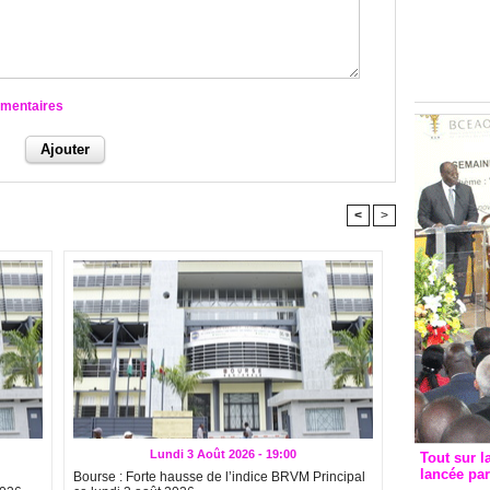
Groupe c
convent
avec les
FCfa
mmentaires
<
>
Lundi 3 Août 2026 - 19:00
Tout sur l
lancée pa
Bourse : Forte hausse de l’indice BRVM Principal