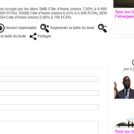
est occupé par les titres SMB Côte d’Ivoire (moins 7,50% à 9 685
Tout sur l
 605 FCFA), SOGB Côte d’Ivoire (moins 6,41% à 4 305 FCFA), BOA
l’émergenc
DA Cote d’Ivoire (moins 5,06% à 750 FCFA).
3eme CI
recomm
Version imprimable
Augmenter la taille du texte
a taille du texte
Partager
Tout sur l