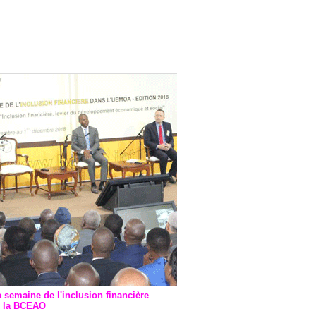
onsultatif de Paris : 7
ions de financement signées
 Ptf pour 262,6 milliards de
a semaine de l'inclusion financière
r la BCEAO