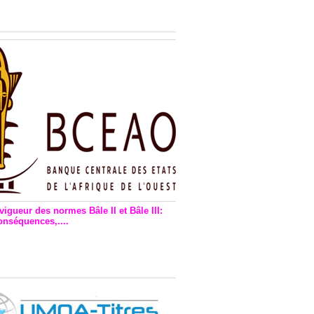
n financière : Plaidoyer des
rs de monnaie électronique
vigueur des normes Bâle II et Bâle III:
onséquences,....
en vigueur de la reforme Bale 2
3 – Une bonne chose, selon
as Zézé