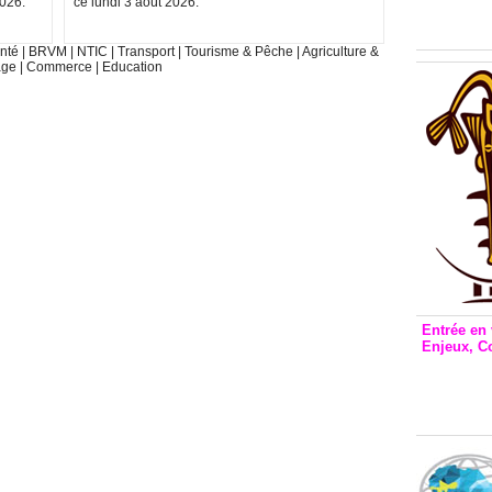
Inclusio
2026.
ce lundi 3 août 2026.
émetteu
nté
|
BRVM
|
NTIC
|
Transport
|
Tourisme & Pêche
|
Agriculture &
age
|
Commerce
|
Education
Entrée en 
Enjeux, C
Entrée 
et Bale
Stanisl