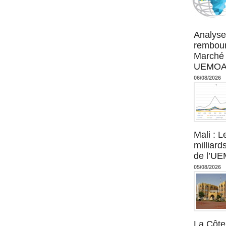
Agence UM
Analyse
rembour
Marché 
UEMOA :
06/08/2026
Mali : L
milliard
de l’U
05/08/2026
La Côte 