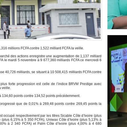
,316 millions FCFA contre 1,522 milliard FCFA la veille.
 marché des actions enregistre une augmentation de 1,137 milliard
FA le mardi 5 novembre à 9 677,360 milliards FCFA ce mercredi 6
se 40,726 milliards, se situant à 10 508,415 milliards FCFA contre
plus forte progression est celle de l’indice BRVM Prestige avec
 veille.
à 134,60 points contre 134,52 points précédemment.
progressé que de 0,01% à 269,48 points contre 269,45 points la
t occupé respectivement par les titres Sicable Côte d’Ivoire (plus
 (plus 6,15% à 5 350 FCFA), Uniwax Côte d’Ivoire (plus 5,13% à
00% à 2 340 FCFA) et Palm Côte d’Ivoire (plus 4,00% à 4 680