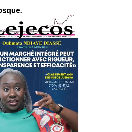
osque.