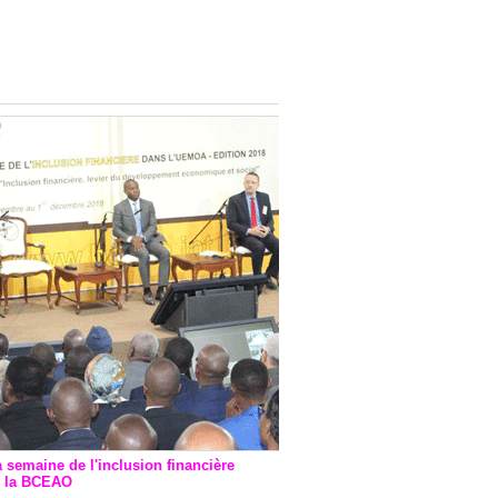
onsultatif de Paris : 7
ions de financement signées
 Ptf pour 262,6 milliards de
a semaine de l'inclusion financière
r la BCEAO