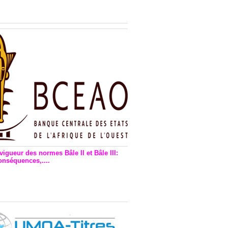
n financière : Plaidoyer des
rs de monnaie électronique
vigueur des normes Bâle II et Bâle III:
onséquences,....
en vigueur de la reforme Bale 2
3 – Une bonne chose, selon
as Zézé