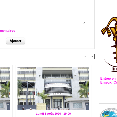
Inclusio
émetteu
mmentaires
<
>
Entrée en 
Enjeux, C
Entrée 
et Bale
Stanisl
Lundi 3 Août 2026 - 19:00