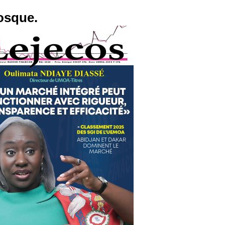
osque.