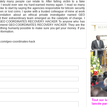
Groupe c
nately many people can relate to. After falling victim to a fake
if I would ever see my hard-earned money again. I read so many
convent
like to start by saying the agencies responsible for bitcoin security
avec les
en or lost coins. I spoke with a trusted colleague of mine at work
ation about an ethical private investigator named GEO
FCfa
 extraordinary team emerged as the catalysts of change. I
about GEO COORDINATES RECOVERY HACKER To anyone who has
y recommend GEO COORDINATES RECOVERY HACKER. They are the
erything humanly possible to make sure you get your money. If you
information.
te.com/geo-coordinates-hack
Tout sur l
lancée pa