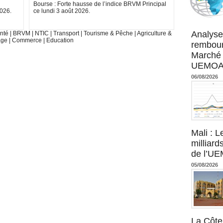
Bourse : Forte hausse de l’indice BRVM Principal
2026.
ce lundi 3 août 2026.
Agence UM
Analyse
nté
|
BRVM
|
NTIC
|
Transport
|
Tourisme & Pêche
|
Agriculture &
age
|
Commerce
|
Education
rembour
Marché 
UEMOA :
06/08/2026
Mali : L
milliard
de l’U
05/08/2026
La Côte 