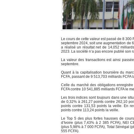
Le cours de cette valeur est passé de 8 300 
septembre 2024, soit une augmentation de 60
a réalisé un résultat net de 14,052 millia
2023. La société n’a pas encore publié son ra
La valeur des transactions est ainsi passé
septembre.
Quant à la capitalisation boursière du marc
FCFA, passant de 9 513,703 milliards FCFA la
Celle du marché des obligations enregistre 
FCFA contre 10 541,885 milliards FCFA le m
Les trois indices sont toujours dans une sit
de 0,32% à 261,27 points contre 262,10 poin
points contre 131,53 points la veille. En 
points contre 113,24 points la veille.
Le Top 5 des plus fortes hausses de cours 
d’Ivoire (plus 7,43% à 2 385 FCFA), NEI C
(plus 5,98% à 7 000 FCFA), Total Sénégal (pl
555 FCFA).