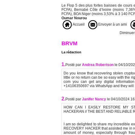
Le Flop 5 des plus fortes baisses de cours 
FCFA), Bernabé Côte d’Ivoire (moins 7,36
FCFA), BOA Niger (moins 3,53% à 3 140 FCF
Oumar Nourou
Accueil
Envoyer à un ami
Diminuer l
BRVM
La rédaction
1.
Posté par
Andrea Robertson
le 04/10/20
Do you know that recovering stolen cryptocu
little or no return can be so easy with the
com you can get any digital information 
+14106350697 via WhatsApp and they will he
2.
Posté par
Janifer Nancy
le 04/10/2024 16
HOW CAN I EASILY RESTORE MY ST
HACKERAN // THE BEST AND RELIABLE 
I am so delighted to share my incredible
RECOVERY HACKER that assisted me in recov
amount of money, especially through frau