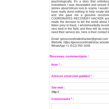
psychologically. It’s a story that unfortu
investment, I was devastated and unsure 
stories about bitcoin loss to scams. I would 
have really done nothing to help locate stol
and she gave me a genuine recommend
COORDINATES RECOVERY HACKER and their
made the decision to tell the world 
fallen prey to fraud, I wholeheartedl
very best in the field, and they will do ev
need their service too, here is their contact 
Email: geovcoordinateshacker@gmail.com
Website; https://geovcoordinateshac.wixsi
WhatsApp +1 (512) 550 1646
Nouveau commentaire :
Nom * :
Adresse email (non publiée) * :
Site web :
Commentaire * :