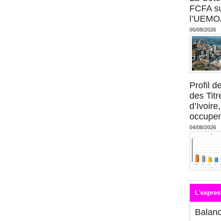
FCFA su
l’UEMO
05/08/2026
Profil 
des Titr
d’Ivoire
occupent
04/08/2026
L'expres
Balan