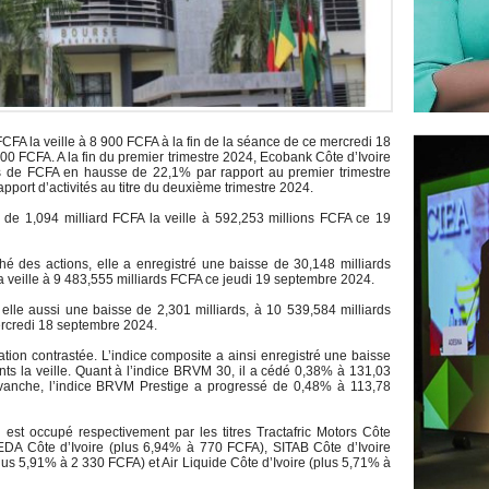
FCFA la veille à 8 900 FCFA à la fin de la séance de ce mercredi 18
0 FCFA. A la fin du premier trimestre 2024, Ecobank Côte d’Ivoire
rds de FCFA en hausse de 22,1% par rapport au premier trimestre
pport d’activités au titre du deuxième trimestre 2024.
e de 1,094 milliard FCFA la veille à 592,253 millions FCFA ce 19
hé des actions, elle a enregistré une baisse de 30,148 milliards
 veille à 9 483,555 milliards FCFA ce jeudi 19 septembre 2024.
elle aussi une baisse de 2,301 milliards, à 10 539,584 milliards
ercredi 18 septembre 2024.
uation contrastée. L’indice composite a ainsi enregistré une baisse
ts la veille. Quant à l’indice BRVM 30, il a cédé 0,38% à 131,03
revanche, l’indice BRVM Prestige a progressé de 0,48% à 113,78
est occupé respectivement par les titres Tractafric Motors Côte
EDA Côte d’Ivoire (plus 6,94% à 770 FCFA), SITAB Côte d’Ivoire
us 5,91% à 2 330 FCFA) et Air Liquide Côte d’Ivoire (plus 5,71% à