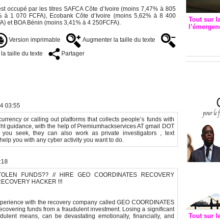
est occupé par les titres SAFCA Côte d’Ivoire (moins 7,47% à 805
% à 1 070 FCFA), Ecobank Côte d’Ivoire (moins 5,62% à 8 400
Tout sur l
A) et BOA Bénin (moins 3,41% à 4 250FCFA).
l’émergenc
3eme CI
Version imprimable
Augmenter la taille du texte
recomm
a taille du texte
Partager
24 03:55
rrency or calling out platforms that collects people’s funds with
 right guidance, with the help of Premiumhackservices AT gmail DOT
you seek, they can also work as private investigators , text
lp you with any cyber activity you want to do.
:18
OLEN FUNDS?? // HIRE GEO COORDINATES RECOVERY
RECOVERY HACKER !!!
 experience with the recovery company called GEO COORDINATES
ering funds from a fraudulent investment. Losing a significant
Tout sur l
dulent means, can be devastating emotionally, financially, and