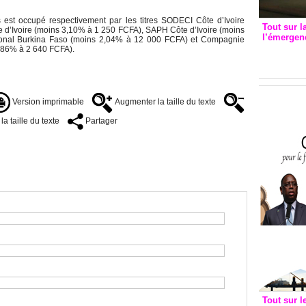
 est occupé respectivement par les titres SODECI Côte d’Ivoire
Tout sur l
d’Ivoire (moins 3,10% à 1 250 FCFA), SAPH Côte d’Ivoire (moins
l’émergenc
ional Burkina Faso (moins 2,04% à 12 000 FCFA) et Compagnie
3eme CI
 1,86% à 2 640 FCFA).
recomm
Version imprimable
Augmenter la taille du texte
a taille du texte
Partager
Tout sur l