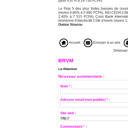
(plus 4,97% à 19 755 FCFA).
Le Flop 5 des plus fortes baisses de cours
(moins 4,80% à 5 960 FCFA), NEI CEDA Côte 
2,40% à 7 515 FCFA), Coris Bank Internat
Ivoirienne d’électricité Côte d’Ivoire (moins
Oumar Nourou
Accueil
Envoyer à un ami
Diminuer l
BRVM
La rédaction
Nouveau commentaire :
Nom * :
Adresse email (non publiée) * :
Site web :
Commentaire * :