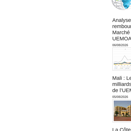
Agence UM
Analyse
rembour
Marché 
UEMOA :
06/08/2026
Mali : L
milliard
de l’U
05/08/2026
La Côte 