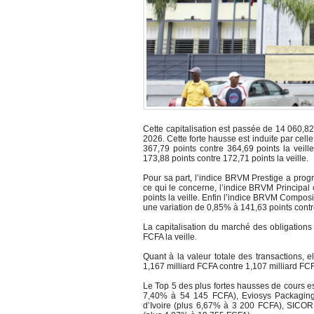
Cette capitalisation est passée de 14 060,82
2026. Cette forte hausse est induite par c
367,79 points contre 364,69 points la veil
173,88 points contre 172,71 points la veille.
Pour sa part, l’indice BRVM Prestige a pro
ce qui le concerne, l’indice BRVM Principal
points la veille. Enfin l’indice BRVM Compos
une variation de 0,85% à 141,63 points contre
La capitalisation du marché des obligations
FCFA la veille.
Quant à la valeur totale des transactions, 
1,167 milliard FCFA contre 1,107 milliard FCF
Le Top 5 des plus fortes hausses de cours es
7,40% à 54 145 FCFA), Eviosys Packaging
d’Ivoire (plus 6,67% à 3 200 FCFA), SICOR 