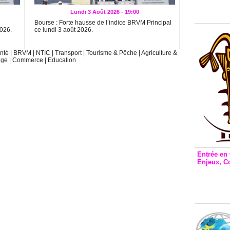
Inclusio
émetteu
Lundi 3 Août 2026 - 19:00
Bourse : Forte hausse de l’indice BRVM Principal
2026.
ce lundi 3 août 2026.
nté
|
BRVM
|
NTIC
|
Transport
|
Tourisme & Pêche
|
Agriculture &
age
|
Commerce
|
Education
Entrée en 
Enjeux, C
Entrée 
et Bale
Stanisl