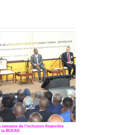
onsultatif de Paris : 7
ions de financement signées
 Ptf pour 262,6 milliards de
a semaine de l'inclusion financière
r la BCEAO