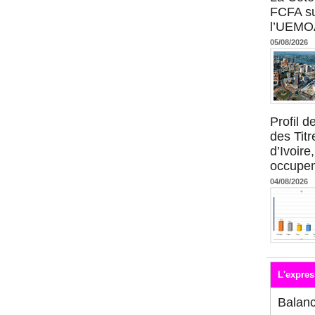
FCFA su
l’UEMO
05/08/2026
Profil 
des Titr
d’Ivoire
occupent
04/08/2026
L'expres
Balan