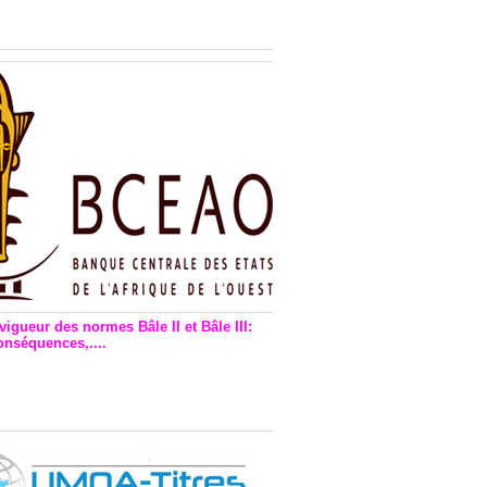
n financière : Plaidoyer des
rs de monnaie électronique
vigueur des normes Bâle II et Bâle III:
onséquences,....
en vigueur de la reforme Bale 2
3 – Une bonne chose, selon
as Zézé