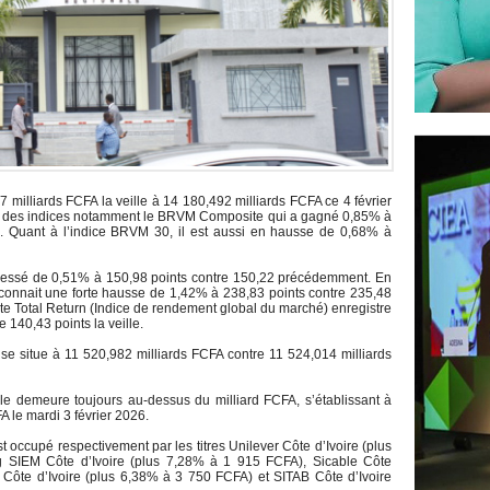
7 milliards FCFA la veille à 14 180,492 milliards FCFA ce 4 février
elle des indices notamment le BRVM Composite qui a gagné 0,85% à
le. Quant à l’indice BRVM 30, il est aussi en hausse de 0,68% à
gressé de 0,51% à 150,98 points contre 150,22 précédemment. En
 connait une forte hausse de 1,42% à 238,83 points contre 235,48
ite Total Return (Indice de rendement global du marché) enregistre
 140,43 points la veille.
 se situe à 11 520,982 milliards FCFA contre 11 524,014 milliards
elle demeure toujours au-dessus du milliard FCFA, s’établissant à
A le mardi 3 février 2026.
t occupé respectivement par les titres Unilever Côte d’Ivoire (plus
 SIEM Côte d’Ivoire (plus 7,28% à 1 915 FCFA), Sicable Côte
Côte d’Ivoire (plus 6,38% à 3 750 FCFA) et SITAB Côte d’Ivoire