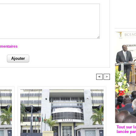
Groupe c
convent
avec les
FCfa
mmentaires
<
>
Tout sur l
lancée pa