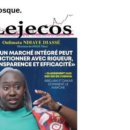
osque.