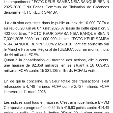
le compartiment " FCTC KEUR SAMBA NSIA BANQUE BENIN
2025-2030 " du Fonds Commun de Titrisation de Créances
dénommé FCTC KEUR SAMBA.
La diffusion des titres dans le public au prix de 10 000 FCFA a
eu lieu du 20 juin au 07 juillet 2025. A l'issue de cette opération, 3
400 000 titres " FCTC KEUR SAMBA NSIA BANQUE BENIN
7,00% 2025-2030 " et 1 000 000 de titres "FCTC KEUR SAMBA
NSIA BANQUE BENIN 9,00% 2025-2030 " ont été souscrits sur
le Marché Financier Régional de l'UEMOA pour un montant total
de 44 milliards FCFA.
Quant à la capitalisation du marché des actions, elle a connu
une hausse de 82,358 milliards, en se situant à 16 063,493
milliards FCFA contre 15 981,135 milliards FCFA la veille.
En ce qui la concerne, la valeur totale des transactions s’est
rehaussée à 4,748 milliards FCFA contre 2,727 milliards FCFA
le mercredi 11 mars 2026.
Les indices sont tous en hausse. C’est ainsi que l’indice BRVM
Composite a progressé de 0,52 % à 416,63 points contre 414,49
points la veille. Quant à l’indice BRVM 30, il s’est accru de