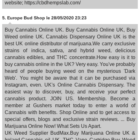
website; https://cbdhempslab.com/
5.
Europe Bud Shop
le 28/05/2020 23:23
Buy Cannabis Online UK. Buy Cannabis Online UK, Buy
Weed online UK. Cannabis Dispensary Online UK is the
best UK online distributor of marijuana.We carry exclusive
strains of indica, sativa, and hybrid weed, delicious
cannabis edibles, and THC concentrate.How easy is it to
buy cannabis online in the UK? Very easy. You've probably
heard of people buying weed on the mysterious 'Dark
Web'. You might be aware that it can be purchased via
Instagram, even. UK's Online Cannabis Dispensary. The
easiest way to discover, buy, and receive your perfect
cannabis product. JOIN US. Membership. Become a
member at Gushers market today to enter a world of
Cannabis with benefits. Shop Online and to get access to
special offers, blogs and exclusive strain reviews. ... Buy
Marijuana Online Now! What Sets Us Apart.
UK Weed Supplier BudMax.Buy Marijuana Online UK &
Ireland.Cannabis oil UK, THC Vape Cartridge,Buy Weed