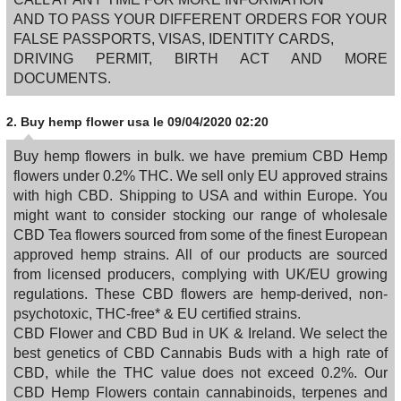
AND TO PASS YOUR DIFFERENT ORDERS FOR YOUR
FALSE PASSPORTS, VISAS, IDENTITY CARDS,
DRIVING PERMIT, BIRTH ACT AND MORE
DOCUMENTS.
2.
Buy hemp flower usa
le 09/04/2020 02:20
Buy hemp flowers in bulk. we have premium CBD Hemp
flowers under 0.2% THC. We sell only EU approved strains
with high CBD. Shipping to USA and within Europe. You
might want to consider stocking our range of wholesale
CBD Tea flowers sourced from some of the finest European
approved hemp strains. All of our products are sourced
from licensed producers, complying with UK/EU growing
regulations. These CBD flowers are hemp-derived, non-
psychotoxic, THC-free* & EU certified strains.
CBD Flower and CBD Bud in UK & Ireland. We select the
best genetics of CBD Cannabis Buds with a high rate of
CBD, while the THC value does not exceed 0.2%. Our
CBD Hemp Flowers contain cannabinoids, terpenes and