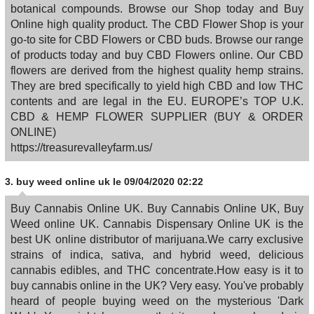
botanical compounds. Browse our Shop today and Buy
Online high quality product. The CBD Flower Shop is your
go-to site for CBD Flowers or CBD buds. Browse our range
of products today and buy CBD Flowers online. Our CBD
flowers are derived from the highest quality hemp strains.
They are bred specifically to yield high CBD and low THC
contents and are legal in the EU. EUROPE’s TOP U.K.
CBD & HEMP FLOWER SUPPLIER (BUY & ORDER
ONLINE)
https://treasurevalleyfarm.us/
3.
buy weed online uk
le 09/04/2020 02:22
Buy Cannabis Online UK. Buy Cannabis Online UK, Buy
Weed online UK. Cannabis Dispensary Online UK is the
best UK online distributor of marijuana.We carry exclusive
strains of indica, sativa, and hybrid weed, delicious
cannabis edibles, and THC concentrate.How easy is it to
buy cannabis online in the UK? Very easy. You've probably
heard of people buying weed on the mysterious 'Dark