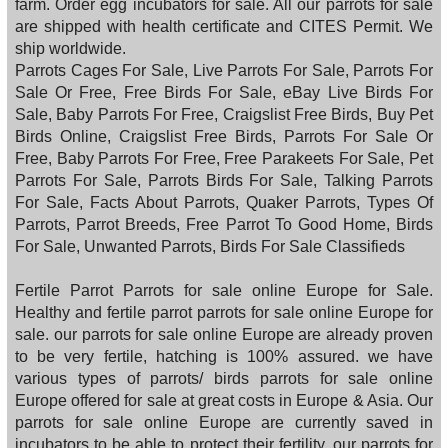
farm. Order egg incubators for sale. All our parrots for sale
are shipped with health certificate and CITES Permit. We
ship worldwide.
Parrots Cages For Sale, Live Parrots For Sale, Parrots For
Sale Or Free, Free Birds For Sale, eBay Live Birds For
Sale, Baby Parrots For Free, Craigslist Free Birds, Buy Pet
Birds Online, Craigslist Free Birds, Parrots For Sale Or
Free, Baby Parrots For Free, Free Parakeets For Sale, Pet
Parrots For Sale, Parrots Birds For Sale, Talking Parrots
For Sale, Facts About Parrots, Quaker Parrots, Types Of
Parrots, Parrot Breeds, Free Parrot To Good Home, Birds
For Sale, Unwanted Parrots, Birds For Sale Classifieds
Fertile Parrot Parrots for sale online Europe for Sale.
Healthy and fertile parrot parrots for sale online Europe for
sale. our parrots for sale online Europe are already proven
to be very fertile, hatching is 100% assured. we have
various types of parrots/ birds parrots for sale online
Europe offered for sale at great costs in Europe & Asia. Our
parrots for sale online Europe are currently saved in
incubators to be able to protect their fertility. our parrots for