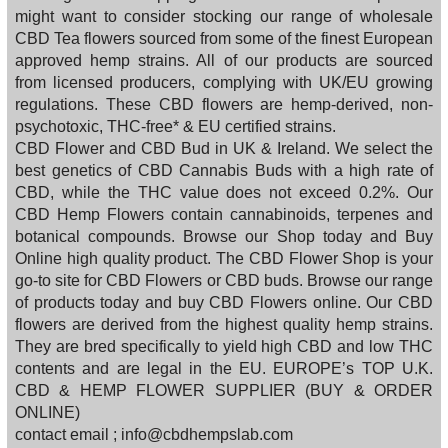
might want to consider stocking our range of wholesale
CBD Tea flowers sourced from some of the finest European
approved hemp strains. All of our products are sourced
from licensed producers, complying with UK/EU growing
regulations. These CBD flowers are hemp-derived, non-
psychotoxic, THC-free* & EU certified strains.
CBD Flower and CBD Bud in UK & Ireland. We select the
best genetics of CBD Cannabis Buds with a high rate of
CBD, while the THC value does not exceed 0.2%. Our
CBD Hemp Flowers contain cannabinoids, terpenes and
botanical compounds. Browse our Shop today and Buy
Online high quality product. The CBD Flower Shop is your
go-to site for CBD Flowers or CBD buds. Browse our range
of products today and buy CBD Flowers online. Our CBD
flowers are derived from the highest quality hemp strains.
They are bred specifically to yield high CBD and low THC
contents and are legal in the EU. EUROPE’s TOP U.K.
CBD & HEMP FLOWER SUPPLIER (BUY & ORDER
ONLINE)
contact email ; info@cbdhempslab.com