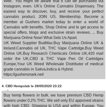
Web'. You might be aware that it can be purchased via
Instagram, even. UK's Online Cannabis Dispensary. The
easiest way to discover, buy, and receive your perfect
cannabis product. JOIN US. Membership. Become a
member at Gushers market today to enter a world of
Cannabis with benefits. Shop Online and to get access to
special offers, blogs and exclusive strain reviews. ... Buy
Marijuana Online Now! What Sets Us Apart.
UK Weed Supplier BudMax.Buy Marijuana Online UK &
Ireland.Cannabis oil UK, THC Vape Cartridge,Buy Weed
Online UK.Buy Research Chemicals Online UK,420 mail
order the UK,CBD & THC Vape Pen Oil Cartridges
Europe,Your UK Weed Wholesale Distributor of medical
grade cannabis in Sativa,Indica & Hybrid.
https://gushersmark.net/
4.
CBD Hempslab
le 28/05/2020 23:22
Buy hemp flowers in bulk. we have premium CBD Hemp
flowers under 0.2% THC. We sell only EU approved strains
with high CBD. Shipping to USA and within Europe. You