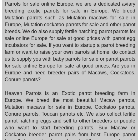
Parrots for sale online Europe, we are a dedicated aviary
breeding exotic parrots for sale in Europe. We breed
Mutation parrots such as Mutation macaws for sale in
Europe, Mutation cockatoo parrots for sale and other parrot
breeds. We do also supply fertile hatching parrot parrots for
sale online Europe for sale at good prices with parrot egg
incubators for sale. If you want to startup a parrot breeding
farm or want to raise your own parrots at home, do contact
us to supply you with baby parrots for sale or parrot parrots
for sale online Europe for sale at good prices. Are you in
Europe and need breeder pairs of Macaws, Cockatoos,
Conure parrots?
Heaven Parrots is an Exotic parrot breeding farm in
Europe. We breed the most beautiful Macaw parrots,
Mutation macaws for sale in Europe, Cockatoo parrots,
Conure parrots, Toucan parrots etc. We also collect fertile
parrot hatching eggs and sell to other breeders or people
who want to start breeding parrots. Buy Macaw or
Cockatoo breeder parrot pairs from best Europe parrot