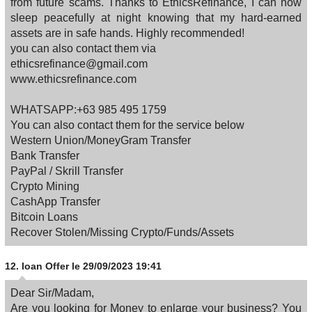
from future scams. Thanks to EthicsRefinance, I can now
sleep peacefully at night knowing that my hard-earned
assets are in safe hands. Highly recommended!
you can also contact them via
ethicsrefinance@gmail.com
www.ethicsrefinance.com
WHATSAPP:+63 985 495 1759
You can also contact them for the service below
Western Union/MoneyGram Transfer
Bank Transfer
PayPal / Skrill Transfer
Crypto Mining
CashApp Transfer
Bitcoin Loans
Recover Stolen/Missing Crypto/Funds/Assets
12.
loan Offer
le 29/09/2023 19:41
Dear Sir/Madam,
Are you looking for Money to enlarge your business? You