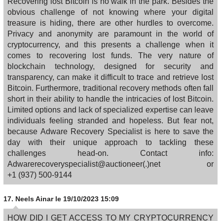
Recovering lost Bitcoin is no walk in the park. Besides the
obvious challenge of not knowing where your digital
treasure is hiding, there are other hurdles to overcome.
Privacy and anonymity are paramount in the world of
cryptocurrency, and this presents a challenge when it
comes to recovering lost funds. The very nature of
blockchain technology, designed for security and
transparency, can make it difficult to trace and retrieve lost
Bitcoin. Furthermore, traditional recovery methods often fall
short in their ability to handle the intricacies of lost Bitcoin.
Limited options and lack of specialized expertise can leave
individuals feeling stranded and hopeless. But fear not,
because Adware Recovery Specialist is here to save the
day with their unique approach to tackling these
challenges head-on. Contact info:
Adwarerecoveryspecialist@auctioneer(.)net or
‪+1 (937) 500‑9144
17.
Neels Ainar
le 19/10/2023 15:09
HOW DID I GET ACCESS TO MY CRYPTOCURRENCY