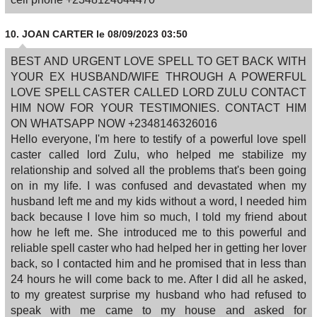
10.
JOAN CARTER
le 08/09/2023 03:50
BEST AND URGENT LOVE SPELL TO GET BACK WITH
YOUR EX HUSBAND/WIFE THROUGH A POWERFUL
LOVE SPELL CASTER CALLED LORD ZULU CONTACT
HIM NOW FOR YOUR TESTIMONIES. CONTACT HIM
ON WHATSAPP NOW +2348146326016
Hello everyone, I'm here to testify of a powerful love spell
caster called lord Zulu, who helped me stabilize my
relationship and solved all the problems that's been going
on in my life. I was confused and devastated when my
husband left me and my kids without a word, I needed him
back because I love him so much, I told my friend about
how he left me. She introduced me to this powerful and
reliable spell caster who had helped her in getting her lover
back, so I contacted him and he promised that in less than
24 hours he will come back to me. After I did all he asked,
to my greatest surprise my husband who had refused to
speak with me came to my house and asked for