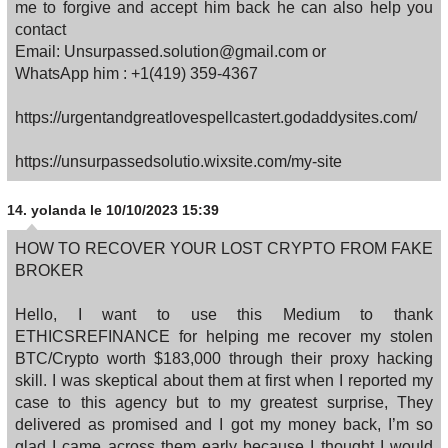
me to forgive and accept him back he can also help you
contact
Email: Unsurpassed.solution@gmail.com or
WhatsApp him : +1(419) 359-4367
https://urgentandgreatlovespellcastert.godaddysites.com/
https://unsurpassedsolutio.wixsite.com/my-site
14.
yolanda
le 10/10/2023 15:39
HOW TO RECOVER YOUR LOST CRYPTO FROM FAKE
BROKER
Hello, I want to use this Medium to thank
ETHICSREFINANCE for helping me recover my stolen
BTC/Crypto worth $183,000 through their proxy hacking
skill. I was skeptical about them at first when I reported my
case to this agency but to my greatest surprise, They
delivered as promised and I got my money back, I’m so
glad I came across them early because I thought I would