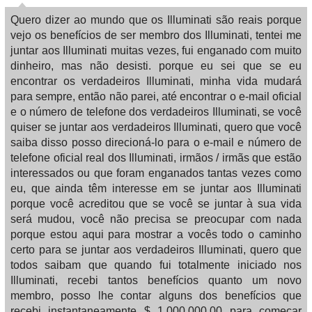
Quero dizer ao mundo que os Illuminati são reais porque
vejo os benefícios de ser membro dos Illuminati, tentei me
juntar aos Illuminati muitas vezes, fui enganado com muito
dinheiro, mas não desisti. porque eu sei que se eu
encontrar os verdadeiros Illuminati, minha vida mudará
para sempre, então não parei, até encontrar o e-mail oficial
e o número de telefone dos verdadeiros Illuminati, se você
quiser se juntar aos verdadeiros Illuminati, quero que você
saiba disso posso direcioná-lo para o e-mail e número de
telefone oficial real dos Illuminati, irmãos / irmãs que estão
interessados ​​ou que foram enganados tantas vezes como
eu, que ainda têm interesse em se juntar aos Illuminati
porque você acreditou que se você se juntar à sua vida
será mudou, você não precisa se preocupar com nada
porque estou aqui para mostrar a vocês todo o caminho
certo para se juntar aos verdadeiros Illuminati, quero que
todos saibam que quando fui totalmente iniciado nos
Illuminati, recebi tantos benefícios quanto um novo
membro, posso lhe contar alguns dos benefícios que
recebi instantaneamente $ 1.000.000,00 para começar