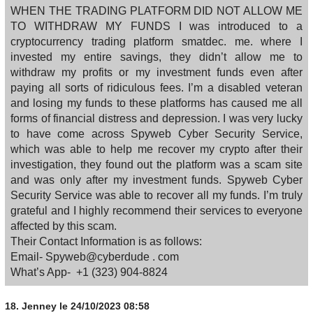
WHEN THE TRADING PLATFORM DID NOT ALLOW ME
TO WITHDRAW MY FUNDS I was introduced to a
cryptocurrency trading platform smatdec. me. where I
invested my entire savings, they didn’t allow me to
withdraw my profits or my investment funds even after
paying all sorts of ridiculous fees. I’m a disabled veteran
and losing my funds to these platforms has caused me all
forms of financial distress and depression. I was very lucky
to have come across Spyweb Cyber Security Service,
which was able to help me recover my crypto after their
investigation, they found out the platform was a scam site
and was only after my investment funds. Spyweb Cyber
Security Service was able to recover all my funds. I’m truly
grateful and I highly recommend their services to everyone
affected by this scam.
Their Contact Information is as follows:
Email- Spyweb@cyberdude . com
What’s App- +1 (323) 904‑8824
18.
Jenney
le 24/10/2023 08:58