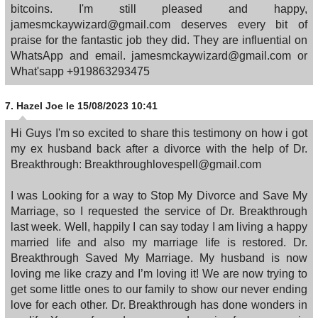
bitcoins. I'm still pleased and happy,
jamesmckaywizard@gmail.com deserves every bit of
praise for the fantastic job they did. They are influential on
WhatsApp and email. jamesmckaywizard@gmail.com or
What'sapp +919863293475
7.
Hazel Joe
le 15/08/2023 10:41
Hi Guys I'm so excited to share this testimony on how i got
my ex husband back after a divorce with the help of Dr.
Breakthrough: Breakthroughlovespell@gmail.com
I was Looking for a way to Stop My Divorce and Save My
Marriage, so I requested the service of Dr. Breakthrough
last week. Well, happily I can say today I am living a happy
married life and also my marriage life is restored. Dr.
Breakthrough Saved My Marriage. My husband is now
loving me like crazy and I’m loving it! We are now trying to
get some little ones to our family to show our never ending
love for each other. Dr. Breakthrough has done wonders in