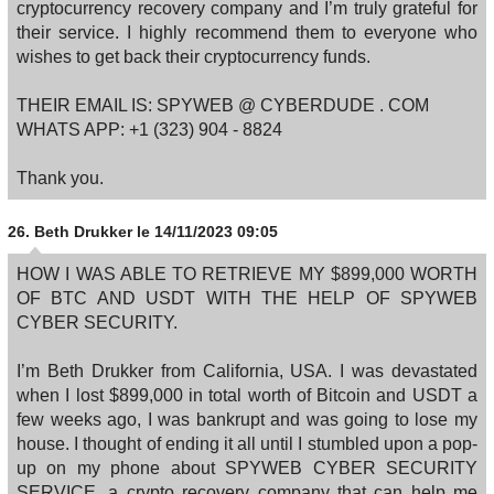
cryptocurrency recovery company and I’m truly grateful for
their service. I highly recommend them to everyone who
wishes to get back their cryptocurrency funds.
THEIR EMAIL IS: SPYWEB @ CYBERDUDE . COM
WHATS APP: +1 (323) 904 ‑ 8824
Thank you.
26.
Beth Drukker
le 14/11/2023 09:05
HOW I WAS ABLE TO RETRIEVE MY $899,000 WORTH
OF BTC AND USDT WITH THE HELP OF SPYWEB
CYBER SECURITY.
I’m Beth Drukker from California, USA. I was devastated
when I lost $899,000 in total worth of Bitcoin and USDT a
few weeks ago, I was bankrupt and was going to lose my
house. I thought of ending it all until I stumbled upon a pop-
up on my phone about SPYWEB CYBER SECURITY
SERVICE, a crypto recovery company that can help me