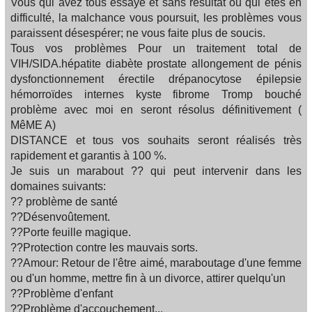
Vous qui avez tous essayé et sans résultat ou qui êtes en
difficulté, la malchance vous poursuit, les problèmes vous
paraissent désespérer; ne vous faite plus de soucis.
Tous vos problèmes Pour un traitement total de
VIH/SIDA.hépatite diabète prostate allongement de pénis
dysfonctionnement érectile drépanocytose épilepsie
hémorroïdes internes kyste fibrome Tromp bouché
problème avec moi en seront résolus définitivement (
MêME A)
DISTANCE et tous vos souhaits seront réalisés très
rapidement et garantis à 100 %.
Je suis un marabout ?? qui peut intervenir dans les
domaines suivants:
?? problème de santé
??Désenvoûtement.
??Porte feuille magique.
??Protection contre les mauvais sorts.
??Amour: Retour de l'être aimé, maraboutage d'une femme
ou d'un homme, mettre fin à un divorce, attirer quelqu'un
??Problème d'enfant
??Problème d'accouchement...