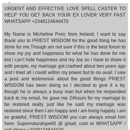
URGENT AND EFFECTIVE LOVE SPELL CASTER TO
HELP YOU GET BACK YOUR EX LOVER VERY FAST
WHATSAPP +2348124644470
My Name is Micheline Peric from Ireland, I want to say
thank you to PRIEST WISDOM for the good thing he has
done for me,Though am not sure if this is the best forum to
show my joy and happiness for what he has done for me
but i can't hide happiness and my Joy so i have to share it
with people, my marriage got crashed about two years ago
and i tried all i could within my power but to no avail. I saw
a post and testimonial about the good things PRIEST
WISDOM has been doing so I decided to give it a try.
though he is always a busy man but when he responded
back to my email, he gave me 24hours for my marriage to
be restored really just like he said my marriage was
restored since then I am happy and i am living happily i am
so grateful, PRIEST WISDOM you can always email him
here: Supernaturalspell0 @ gmail. com or WHATSAPP /
cell phone +2348124644470