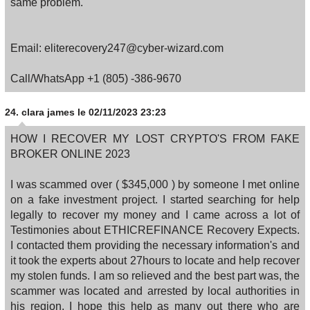
same problem.
Email: eliterecovery247@cyber-wizard.com
Call/WhatsApp +1 (805) -386-9670
24.
clara james
le 02/11/2023 23:23
HOW I RECOVER MY LOST CRYPTO'S FROM FAKE
BROKER ONLINE 2023
I was scammed over ( $345,000 ) by someone I met online
on a fake investment project. I started searching for help
legally to recover my money and I came across a lot of
Testimonies about ETHICREFINANCE Recovery Expects.
I contacted them providing the necessary information's and
it took the experts about 27hours to locate and help recover
my stolen funds. I am so relieved and the best part was, the
scammer was located and arrested by local authorities in
his region. I hope this help as many out there who are