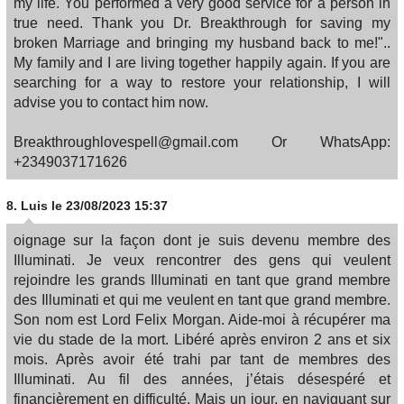
my life. You performed a very good service for a person in
true need. Thank you Dr. Breakthrough for saving my
broken Marriage and bringing my husband back to me!"..
My family and I are living together happily again. If you are
searching for a way to restore your relationship, I will
advise you to contact him now.
Breakthroughlovespell@gmail.com Or WhatsApp:
+2349037171626
8.
Luis
le 23/08/2023 15:37
oignage sur la façon dont je suis devenu membre des
Illuminati. Je veux rencontrer des gens qui veulent
rejoindre les grands Illuminati en tant que grand membre
des Illuminati et qui me veulent en tant que grand membre.
Son nom est Lord Felix Morgan. Aide-moi à récupérer ma
vie du stade de la mort. Libéré après environ 2 ans et six
mois. Après avoir été trahi par tant de membres des
Illuminati. Au fil des années, j’étais désespéré et
financièrement en difficulté. Mais un jour, en naviguant sur