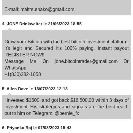
E-mail: maitre.ehako@gmail.com
4.
JONE Drinkwalter
le 21/06/2023 18:55
Grow your Bitcoin with the best bitcoin investment platform.
It's legit and Secured It's 100% paying. Instant payout
REGISTER NOW!!
Message Me On jone.bitcointrader@gmail.com Or
WhatsApp
+1(830)282-1058
5.
Allen Dave
le 18/07/2023 12:18
I invested $1500. and got back $16,500.00 within 3 days of
investment. His strategies and signals are the best reach
out to him on Telegram: @bernie_fx
6.
Priyanka Raj
le 07/08/2023 15:43