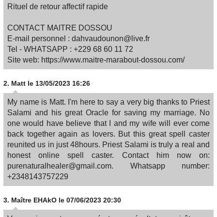
Rituel de retour affectif rapide​
CONTACT MAITRE DOSSOU
E-mail personnel : dahvaudounon@live.fr
Tel - WHATSAPP : +229 68 60 11 72
Site web: https://www.maitre-marabout-dossou.com/
2.
Matt
le 13/05/2023 16:26
My name is Matt. I'm here to say a very big thanks to Priest
Salami and his great Oracle for saving my marriage. No
one would have believe that I and my wife will ever come
back together again as lovers. But this great spell caster
reunited us in just 48hours. Priest Salami is truly a real and
honest online spell caster. Contact him now on:
purenaturalhealer@gmail.com. Whatsapp number:
+2348143757229
3.
Maître EHAkO
le 07/06/2023 20:30