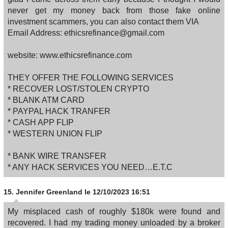
never get my money back from those fake online
investment scammers, you can also contact them VIA
Email Address: ethicsrefinance@gmail.com
website: www.ethicsrefinance.com
THEY OFFER THE FOLLOWING SERVICES
* RECOVER LOST/STOLEN CRYPTO
* BLANK ATM CARD
* PAYPAL HACK TRANFER
* CASH APP FLIP
* WESTERN UNION FLIP
* BANK WIRE TRANSFER
* ANY HACK SERVICES YOU NEED…E.T.C
15.
Jennifer Greenland
le 12/10/2023 16:51
My misplaced cash of roughly $180k were found and
recovered. I had my trading money unloaded by a broker