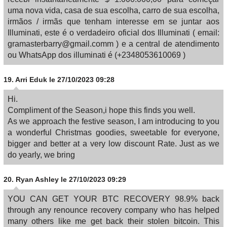
uma nova vida, casa de sua escolha, carro de sua escolha,
irmãos / irmãs que tenham interesse em se juntar aos
Illuminati, este é o verdadeiro oficial dos Illuminati ( email:
gramasterbarry@gmail.comm ) e a central de atendimento
ou WhatsApp dos illuminati é (+2348053610069 )
19.
Arri Eduk
le 27/10/2023 09:28
Hi.
Compliment of the Season,i hope this finds you well.
As we approach the festive season, I am introducing to you
a wonderful Christmas goodies, sweetable for everyone,
bigger and better at a very low discount Rate. Just as we
do yearly, we bring
20.
Ryan Ashley
le 27/10/2023 09:29
YOU CAN GET YOUR BTC RECOVERY 98.9% back
through any renounce recovery company who has helped
many others like me get back their stolen bitcoin. This