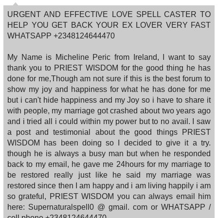
URGENT AND EFFECTIVE LOVE SPELL CASTER TO
HELP YOU GET BACK YOUR EX LOVER VERY FAST
WHATSAPP +2348124644470
My Name is Micheline Peric from Ireland, I want to say
thank you to PRIEST WISDOM for the good thing he has
done for me,Though am not sure if this is the best forum to
show my joy and happiness for what he has done for me
but i can't hide happiness and my Joy so i have to share it
with people, my marriage got crashed about two years ago
and i tried all i could within my power but to no avail. I saw
a post and testimonial about the good things PRIEST
WISDOM has been doing so I decided to give it a try.
though he is always a busy man but when he responded
back to my email, he gave me 24hours for my marriage to
be restored really just like he said my marriage was
restored since then I am happy and i am living happily i am
so grateful, PRIEST WISDOM you can always email him
here: Supernaturalspell0 @ gmail. com or WHATSAPP /
cell phone +2348124644470