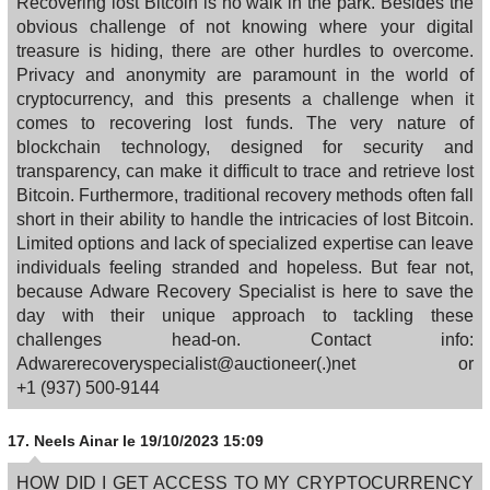
Recovering lost Bitcoin is no walk in the park. Besides the
obvious challenge of not knowing where your digital
treasure is hiding, there are other hurdles to overcome.
Privacy and anonymity are paramount in the world of
cryptocurrency, and this presents a challenge when it
comes to recovering lost funds. The very nature of
blockchain technology, designed for security and
transparency, can make it difficult to trace and retrieve lost
Bitcoin. Furthermore, traditional recovery methods often fall
short in their ability to handle the intricacies of lost Bitcoin.
Limited options and lack of specialized expertise can leave
individuals feeling stranded and hopeless. But fear not,
because Adware Recovery Specialist is here to save the
day with their unique approach to tackling these
challenges head-on. Contact info:
Adwarerecoveryspecialist@auctioneer(.)net or
‪+1 (937) 500‑9144
17.
Neels Ainar
le 19/10/2023 15:09
HOW DID I GET ACCESS TO MY CRYPTOCURRENCY