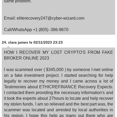
same problem.
Email: eliterecovery247@cyber-wizard.com
Call/WhatsApp +1 (805) -386-9670
24.
clara james
le 02/11/2023 23:23
HOW I RECOVER MY LOST CRYPTO'S FROM FAKE
BROKER ONLINE 2023
I was scammed over ( $345,000 ) by someone I met online
on a fake investment project. I started searching for help
legally to recover my money and I came across a lot of
Testimonies about ETHICREFINANCE Recovery Expects.
I contacted them providing the necessary information's and
it took the experts about 27hours to locate and help recover
my stolen funds. I am so relieved and the best part was, the
scammer was located and arrested by local authorities in
his region. I hope this help as many out there who are