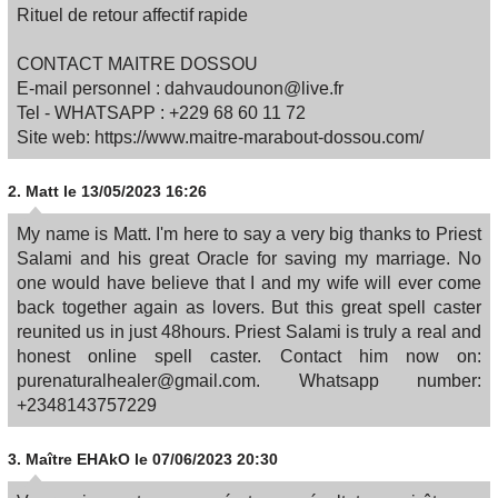
Rituel de retour affectif rapide​
CONTACT MAITRE DOSSOU
E-mail personnel : dahvaudounon@live.fr
Tel - WHATSAPP : +229 68 60 11 72
Site web: https://www.maitre-marabout-dossou.com/
2.
Matt
le 13/05/2023 16:26
My name is Matt. I'm here to say a very big thanks to Priest
Salami and his great Oracle for saving my marriage. No
one would have believe that I and my wife will ever come
back together again as lovers. But this great spell caster
reunited us in just 48hours. Priest Salami is truly a real and
honest online spell caster. Contact him now on:
purenaturalhealer@gmail.com. Whatsapp number:
+2348143757229
3.
Maître EHAkO
le 07/06/2023 20:30