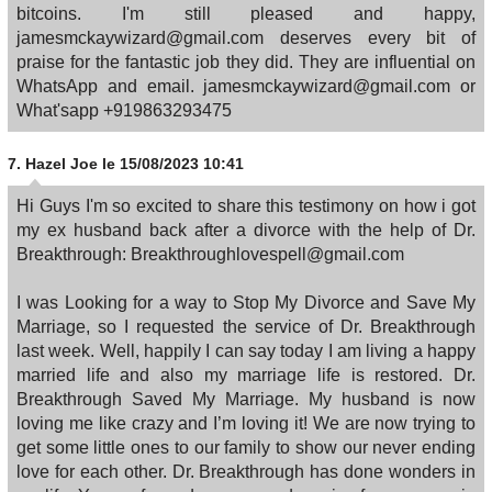
bitcoins. I'm still pleased and happy,
jamesmckaywizard@gmail.com deserves every bit of
praise for the fantastic job they did. They are influential on
WhatsApp and email. jamesmckaywizard@gmail.com or
What'sapp +919863293475
7.
Hazel Joe
le 15/08/2023 10:41
Hi Guys I'm so excited to share this testimony on how i got
my ex husband back after a divorce with the help of Dr.
Breakthrough: Breakthroughlovespell@gmail.com
I was Looking for a way to Stop My Divorce and Save My
Marriage, so I requested the service of Dr. Breakthrough
last week. Well, happily I can say today I am living a happy
married life and also my marriage life is restored. Dr.
Breakthrough Saved My Marriage. My husband is now
loving me like crazy and I’m loving it! We are now trying to
get some little ones to our family to show our never ending
love for each other. Dr. Breakthrough has done wonders in