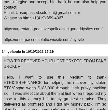
me to forgive and accept him back he can also help you
contact
Email: Unsurpassed.solution@gmail.com or
WhatsApp him : +1(419) 359-4367
https://urgentandgreatlovespellcastert.godaddysites.com/
https://unsurpassedsolutio.wixsite.com/my-site
14.
yolanda
le 10/10/2023 15:39
HOW TO RECOVER YOUR LOST CRYPTO FROM FAKE
BROKER
Hello, I want to use this Medium to thank
ETHICSREFINANCE for helping me recover my stolen
BTC/Crypto worth $183,000 through their proxy hacking
skill. I was skeptical about them at first when I reported my
case to this agency but to my greatest surprise, They
delivered as promised and I got my money back, I’m so
glad I came across them early because I thought I would