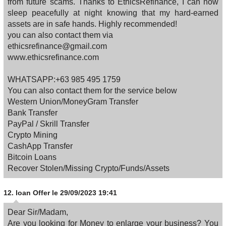
from future scams. Thanks to EthicsRefinance, I can now
sleep peacefully at night knowing that my hard-earned
assets are in safe hands. Highly recommended!
you can also contact them via
ethicsrefinance@gmail.com
www.ethicsrefinance.com
WHATSAPP:+63 985 495 1759
You can also contact them for the service below
Western Union/MoneyGram Transfer
Bank Transfer
PayPal / Skrill Transfer
Crypto Mining
CashApp Transfer
Bitcoin Loans
Recover Stolen/Missing Crypto/Funds/Assets
12.
loan Offer
le 29/09/2023 19:41
Dear Sir/Madam,
Are you looking for Money to enlarge your business? You