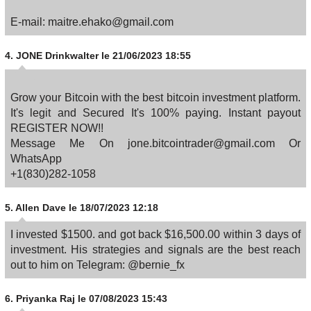
E-mail: maitre.ehako@gmail.com
4.
JONE Drinkwalter
le 21/06/2023 18:55
Grow your Bitcoin with the best bitcoin investment platform.
It's legit and Secured It's 100% paying. Instant payout
REGISTER NOW!!
Message Me On jone.bitcointrader@gmail.com Or
WhatsApp
+1(830)282-1058
5.
Allen Dave
le 18/07/2023 12:18
I invested $1500. and got back $16,500.00 within 3 days of
investment. His strategies and signals are the best reach
out to him on Telegram: @bernie_fx
6.
Priyanka Raj
le 07/08/2023 15:43