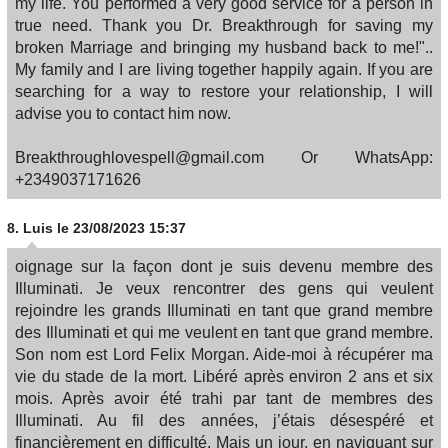
my life. You performed a very good service for a person in
true need. Thank you Dr. Breakthrough for saving my
broken Marriage and bringing my husband back to me!"..
My family and I are living together happily again. If you are
searching for a way to restore your relationship, I will
advise you to contact him now.
Breakthroughlovespell@gmail.com Or WhatsApp:
+2349037171626
8.
Luis
le 23/08/2023 15:37
oignage sur la façon dont je suis devenu membre des
Illuminati. Je veux rencontrer des gens qui veulent
rejoindre les grands Illuminati en tant que grand membre
des Illuminati et qui me veulent en tant que grand membre.
Son nom est Lord Felix Morgan. Aide-moi à récupérer ma
vie du stade de la mort. Libéré après environ 2 ans et six
mois. Après avoir été trahi par tant de membres des
Illuminati. Au fil des années, j’étais désespéré et
financièrement en difficulté. Mais un jour, en naviguant sur