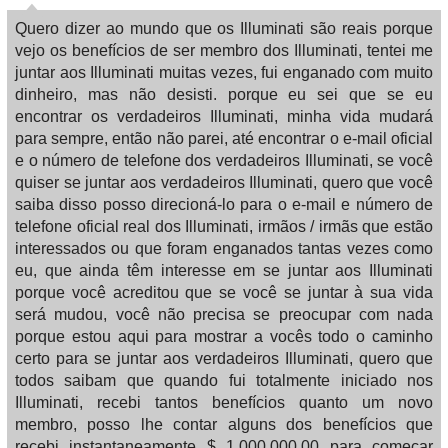
Quero dizer ao mundo que os Illuminati são reais porque
vejo os benefícios de ser membro dos Illuminati, tentei me
juntar aos Illuminati muitas vezes, fui enganado com muito
dinheiro, mas não desisti. porque eu sei que se eu
encontrar os verdadeiros Illuminati, minha vida mudará
para sempre, então não parei, até encontrar o e-mail oficial
e o número de telefone dos verdadeiros Illuminati, se você
quiser se juntar aos verdadeiros Illuminati, quero que você
saiba disso posso direcioná-lo para o e-mail e número de
telefone oficial real dos Illuminati, irmãos / irmãs que estão
interessados ​​ou que foram enganados tantas vezes como
eu, que ainda têm interesse em se juntar aos Illuminati
porque você acreditou que se você se juntar à sua vida
será mudou, você não precisa se preocupar com nada
porque estou aqui para mostrar a vocês todo o caminho
certo para se juntar aos verdadeiros Illuminati, quero que
todos saibam que quando fui totalmente iniciado nos
Illuminati, recebi tantos benefícios quanto um novo
membro, posso lhe contar alguns dos benefícios que
recebi instantaneamente $ 1.000.000,00 para começar