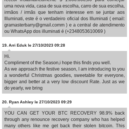
uma nova vida, casa de sua escolha, carro de sua escolha,
irmãos / irmãs que tenham interesse em se juntar aos
Illuminati, este é o verdadeiro oficial dos Illuminati ( email:
gramasterbarry@gmail.comm ) e a central de atendimento
ou WhatsApp dos illuminati é (+2348053610069 )
19.
Arri Eduk
le 27/10/2023 09:28
Hi.
Compliment of the Season,i hope this finds you well.
As we approach the festive season, I am introducing to you
a wonderful Christmas goodies, sweetable for everyone,
bigger and better at a very low discount Rate. Just as we
do yearly, we bring
20.
Ryan Ashley
le 27/10/2023 09:29
YOU CAN GET YOUR BTC RECOVERY 98.9% back
through any renounce recovery company who has helped
many others like me get back their stolen bitcoin. This