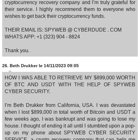
cryptocurrency recovery company and I’m truly grateful for
their service. I highly recommend them to everyone who
wishes to get back their cryptocurrency funds.
THEIR EMAIL IS: SPYWEB @ CYBERDUDE . COM
WHATS APP: +1 (323) 904 ‑ 8824
Thank you.
26.
Beth Drukker
le 14/11/2023 09:05
HOW I WAS ABLE TO RETRIEVE MY $899,000 WORTH
OF BTC AND USDT WITH THE HELP OF SPYWEB
CYBER SECURITY.
I’m Beth Drukker from California, USA. I was devastated
when I lost $899,000 in total worth of Bitcoin and USDT a
few weeks ago, I was bankrupt and was going to lose my
house. I thought of ending it all until I stumbled upon a pop-
up on my phone about SPYWEB CYBER SECURITY
SERVICE, a crypto recovery company that can help me