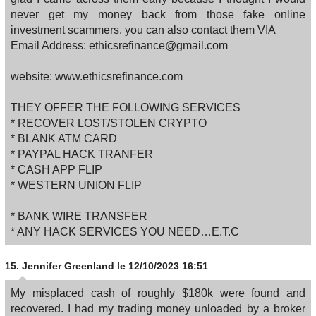
never get my money back from those fake online
investment scammers, you can also contact them VIA
Email Address: ethicsrefinance@gmail.com
website: www.ethicsrefinance.com
THEY OFFER THE FOLLOWING SERVICES
* RECOVER LOST/STOLEN CRYPTO
* BLANK ATM CARD
* PAYPAL HACK TRANFER
* CASH APP FLIP
* WESTERN UNION FLIP
* BANK WIRE TRANSFER
* ANY HACK SERVICES YOU NEED…E.T.C
15.
Jennifer Greenland
le 12/10/2023 16:51
My misplaced cash of roughly $180k were found and
recovered. I had my trading money unloaded by a broker