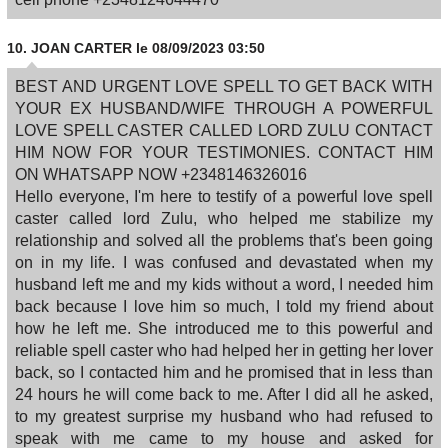
10.
JOAN CARTER
le 08/09/2023 03:50
BEST AND URGENT LOVE SPELL TO GET BACK WITH
YOUR EX HUSBAND/WIFE THROUGH A POWERFUL
LOVE SPELL CASTER CALLED LORD ZULU CONTACT
HIM NOW FOR YOUR TESTIMONIES. CONTACT HIM
ON WHATSAPP NOW +2348146326016
Hello everyone, I'm here to testify of a powerful love spell
caster called lord Zulu, who helped me stabilize my
relationship and solved all the problems that's been going
on in my life. I was confused and devastated when my
husband left me and my kids without a word, I needed him
back because I love him so much, I told my friend about
how he left me. She introduced me to this powerful and
reliable spell caster who had helped her in getting her lover
back, so I contacted him and he promised that in less than
24 hours he will come back to me. After I did all he asked,
to my greatest surprise my husband who had refused to
speak with me came to my house and asked for