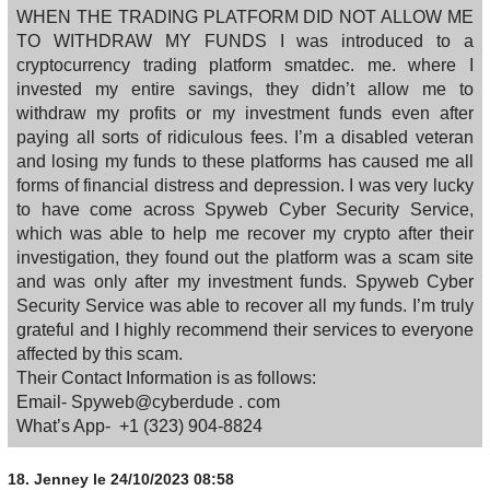
WHEN THE TRADING PLATFORM DID NOT ALLOW ME
TO WITHDRAW MY FUNDS I was introduced to a
cryptocurrency trading platform smatdec. me. where I
invested my entire savings, they didn’t allow me to
withdraw my profits or my investment funds even after
paying all sorts of ridiculous fees. I’m a disabled veteran
and losing my funds to these platforms has caused me all
forms of financial distress and depression. I was very lucky
to have come across Spyweb Cyber Security Service,
which was able to help me recover my crypto after their
investigation, they found out the platform was a scam site
and was only after my investment funds. Spyweb Cyber
Security Service was able to recover all my funds. I’m truly
grateful and I highly recommend their services to everyone
affected by this scam.
Their Contact Information is as follows:
Email- Spyweb@cyberdude . com
What’s App- +1 (323) 904‑8824
18.
Jenney
le 24/10/2023 08:58