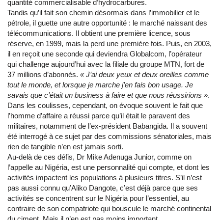
quantité commercialisable d’hydrocarbures.
Tandis qu’il fait son chemin désormais dans l’immobilier et le
pétrole, il guette une autre opportunité : le marché naissant des
télécommunications. Il obtient une première licence, sous
réserve, en 1999, mais la perd une première fois. Puis, en 2003,
il en reçoit une seconde qui deviendra Globalcom, l’opérateur
qui challenge aujourd’hui avec la filiale du groupe MTN, fort de
37 millions d’abonnés.
« J’ai deux yeux et deux oreilles comme
tout le monde, et lorsque je marche j’en fais bon usage. Je
savais que c’était un business à faire et que nous réussirions »
.
Dans les coulisses, cependant, on évoque souvent le fait que
l’homme d’affaire a réussi parce qu’il était le paravent des
militaires, notamment de l’ex-président Babangida. Il a souvent
été interrogé à ce sujet par des commissions sénatoriales, mais
rien de tangible n’en est jamais sorti.
Au-delà de ces défis, Dr Mike Adenuga Junior, comme on
l’appelle au Nigéria, est une personnalité qui compte, et dont les
activités impactent les populations à plusieurs titres. S’il n’est
pas aussi connu qu’Aliko Dangote, c’est déjà parce que ses
activités se concentrent sur le Nigéria pour l’essentiel, au
contraire de son compatriote qui bouscule le marché continental
du ciment. Mais il n’en est pas moins important.