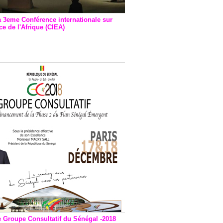
a 3eme Conférence internationale sur
e de l'Afrique (CIEA)
EA : Quatre principales
andations émises
e Groupe Consultatif du Sénégal -2018