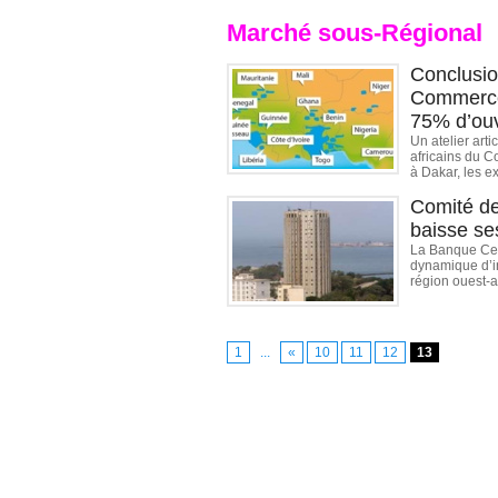
Marché sous-Régional
Conclusio
Commerce 
75% d’ou
Un atelier art
africains du 
à Dakar, les ex
Comité d
baisse se
La Banque Cent
dynamique d’i
région ouest-af
1
...
«
10
11
12
13