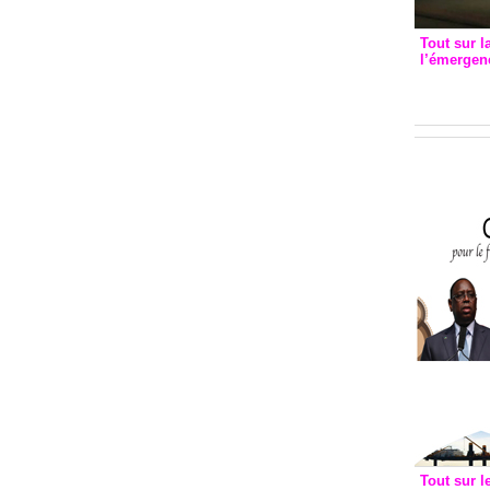
Tout sur l
l’émergenc
3eme CI
recomm
Tout sur l