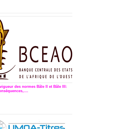
n financière : Plaidoyer des
rs de monnaie électronique
vigueur des normes Bâle II et Bâle III:
onséquences,....
en vigueur de la reforme Bale 2
3 – Une bonne chose, selon
as Zézé