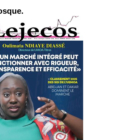
osque.