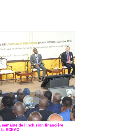
onsultatif de Paris : 7
ions de financement signées
 Ptf pour 262,6 milliards de
a semaine de l'inclusion financière
r la BCEAO