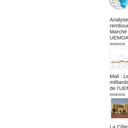
Agence UM
Analyse
rembour
Marché 
UEMOA :
06/08/2026
Mali : L
milliard
de l’U
05/08/2026
La Côte 