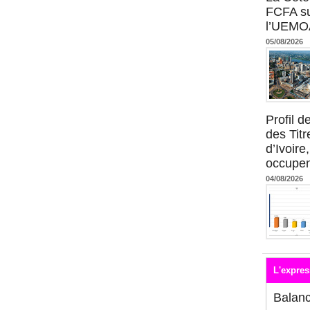
FCFA su
l’UEMO
05/08/2026
Profil 
des Titr
d’Ivoire
occupent
04/08/2026
L'expres
Balan