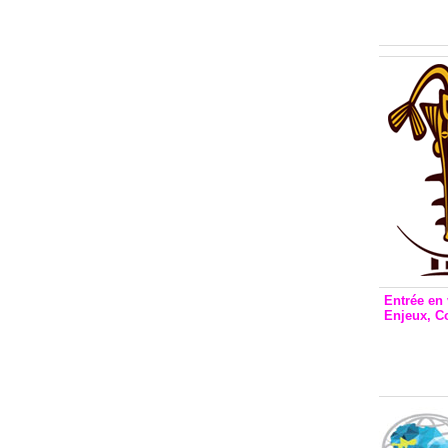
Inclusio
émetteu
Entrée en 
Enjeux, C
Entrée 
et Bale
Stanisl