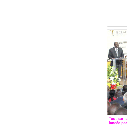
Groupe c
convent
avec les
FCfa
Tout sur l
lancée pa