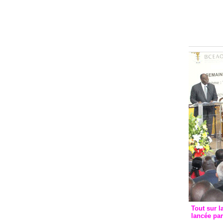
Groupe c
convent
avec les
FCfa
Tout sur l
lancée pa