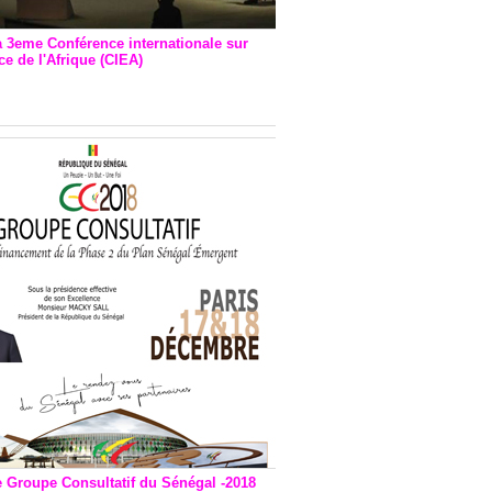
a 3eme Conférence internationale sur
e de l'Afrique (CIEA)
EA : Quatre principales
andations émises
e Groupe Consultatif du Sénégal -2018