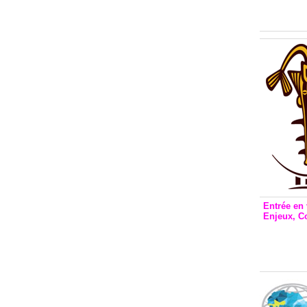
Inclusio
émetteu
Entrée en 
Enjeux, C
Entrée 
et Bale
Stanisl