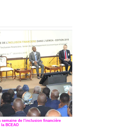
onsultatif de Paris : 7
ions de financement signées
 Ptf pour 262,6 milliards de
a semaine de l'inclusion financière
r la BCEAO