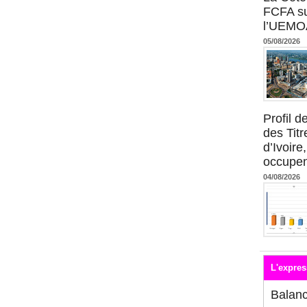
FCFA su
l’UEMO
05/08/2026
Profil 
des Titr
d’Ivoire
occupent
04/08/2026
L'expres
Balan