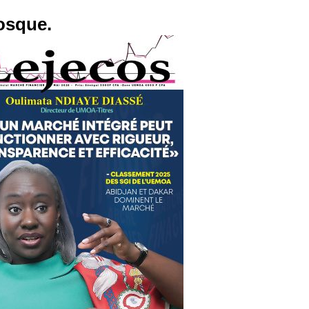
osque.