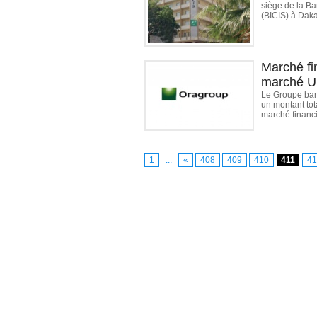
siège de la Ba
(BICIS) à Daka
Marché fi
marché U
Le Groupe banc
un montant tot
marché financi
1
...
«
408
409
410
411
41