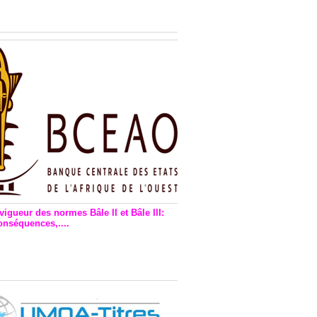
n financière : Plaidoyer des
rs de monnaie électronique
vigueur des normes Bâle II et Bâle III:
onséquences,....
en vigueur de la reforme Bale 2
3 – Une bonne chose, selon
as Zézé