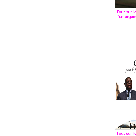
Tout sur l
l’émergenc
3eme CI
recomm
Tout sur l