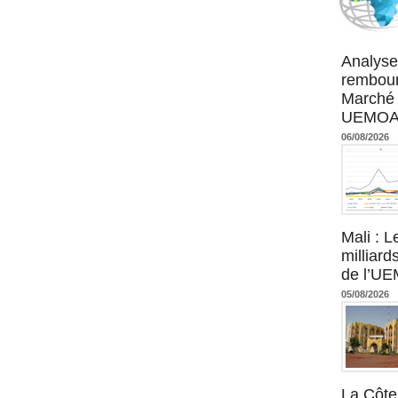
Agence UM
Analyse
rembour
Marché 
UEMOA :
06/08/2026
Mali : L
milliard
de l’U
05/08/2026
La Côte 