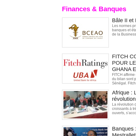
Finances & Banques
Bâle II et
Les normes prud
banques et éta
de la Business 
FITCH C
POUR LE
GHANA E
FITCH affirme 
du bilan sont 
Sénégal. Fitch
Afrique :
révolution
La révolution 
croissants à t
ouverts, s’acc
Banques :
Mestralle