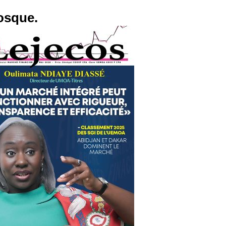
osque.