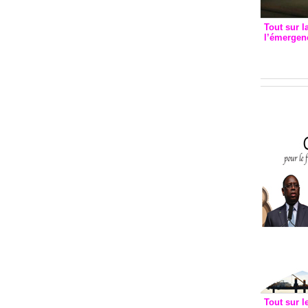
Tout sur l
l’émergenc
3eme CI
recomm
Tout sur l