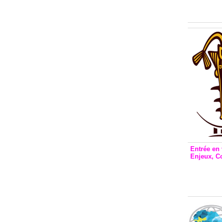
Inclusio
émetteu
Entrée en 
Enjeux, C
Entrée 
et Bale
Stanisl