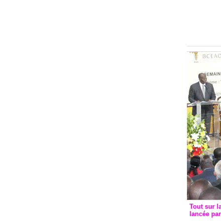
Groupe c
convent
avec les
FCfa
Tout sur l
lancée pa