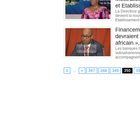
et Etabli
La Directrice 
devient la nou
Etablissement d
Financeme
devraient 
africain 
Les banques n
subsaharienne.
accompagnemen
1
...
«
347
348
349
350
3