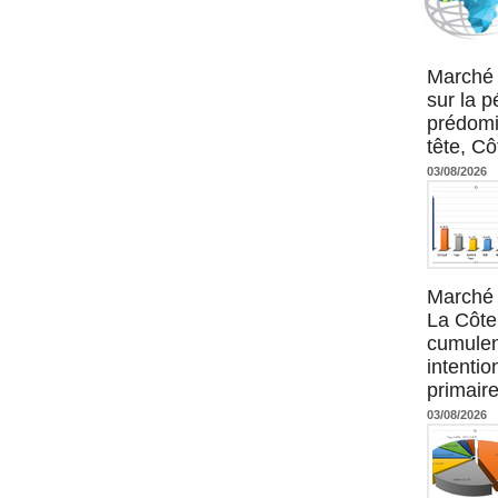
Agence UM
Marché 
sur la 
prédomi
tête, Cô
03/08/2026
Marché 
La Côte 
cumulen
intenti
primaire
03/08/2026