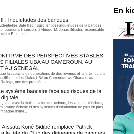
En ki
 III : Inquiétudes des banques
entielles Bâle II et III suscitent des inquiétudes de la part des
blissements financiers d’Afrique. M. Jonas Siliadin, responsable
unit « Risque et...
ONFIRME DES PERSPECTIVES STABLES
S FILIALES UBA AU CAMEROUN, AU
T AU SENEGAL
que la capacité de générations de des revenus et la forte liquidité
positifs pour les filiales UBA au Cameroun, au Ghana et au
 Ratings, une des premières...
 Le système bancaire face aux risques de la
 digitale
digitale, avec la multiplication des acteurs, les volumes d’échanges
rès grande échelle et des systèmes d’information de plus en plus
ompagne d’une...
 Aïssata Koné Sidibé remplace Patrick
t à la tête du Club des dirigeants de banques