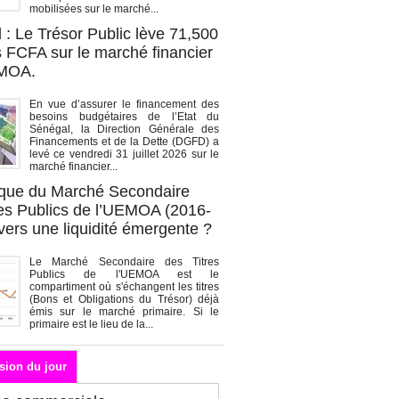
mobilisées sur le marché...
 : Le Trésor Public lève 71,500
s FCFA sur le marché financier
EMOA.
En vue d’assurer le financement des
besoins budgétaires de l’Etat du
Sénégal, la Direction Générale des
Financements et de la Dette (DGFD) a
levé ce vendredi 31 juillet 2026 sur le
marché financier...
que du Marché Secondaire
res Publics de l’UEMOA (2016-
vers une liquidité émergente ?
Le Marché Secondaire des Titres
Publics de l'UEMOA est le
compartiment où s'échangent les titres
(Bons et Obligations du Trésor) déjà
émis sur le marché primaire. Si le
primaire est le lieu de la...
sion du jour