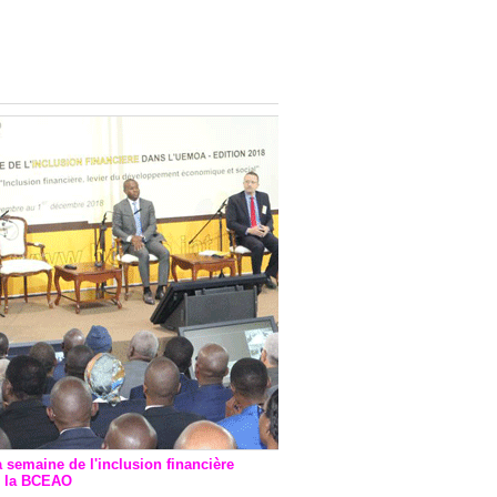
onsultatif de Paris : 7
ions de financement signées
 Ptf pour 262,6 milliards de
a semaine de l'inclusion financière
r la BCEAO