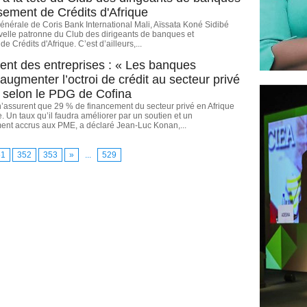
ssement de Crédits d'Afrique
générale de Coris Bank International Mali, Aïssata Koné Sidibé
velle patronne du Club des dirigeants de banques et
e Crédits d'Afrique. C’est d’ailleurs,...
nt des entreprises : « Les banques
augmenter l’octroi de crédit au secteur privé
», selon le PDG de Cofina
’assurent que 29 % de financement du secteur privé en Afrique
 Un taux qu’il faudra améliorer par un soutien et un
t accrus aux PME, a déclaré Jean-Luc Konan,...
51
352
353
»
...
529