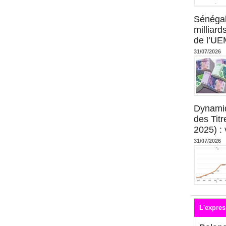
Sénégal
milliard
de l’U
31/07/2026
Dynami
des Tit
2025) : 
31/07/2026
L'expres