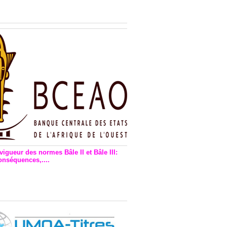
n financière : Plaidoyer des
rs de monnaie électronique
vigueur des normes Bâle II et Bâle III:
onséquences,....
en vigueur de la reforme Bale 2
3 – Une bonne chose, selon
as Zézé