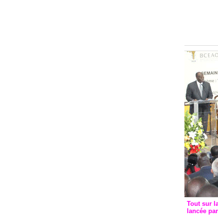
Groupe c
convent
avec les
FCfa
Tout sur l
lancée pa