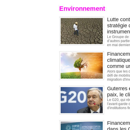
Environnement
Lutte con
stratégie
instrumen
Le Groupe de 
d’autres parti
en mai dernier
Financeme
climatiqu
comme une
Alors que les 
défi de mobili
migration d'in
Guterres e
paix, le c
Le G20, qui ré
l'avant-garde d
d'institutions f
Financeme
dans les 