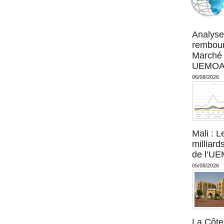
Agence UM
Analyse
rembour
Marché 
UEMOA :
06/08/2026
Mali : L
milliard
de l’U
05/08/2026
La Côte 