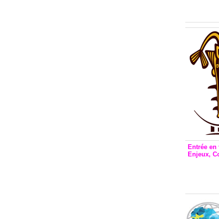
Inclusio
émetteu
Entrée en 
Enjeux, C
Entrée 
et Bale
Stanisl