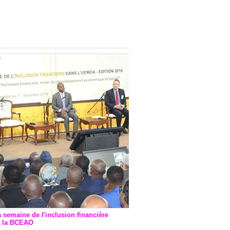
onsultatif de Paris : 7
ions de financement signées
 Ptf pour 262,6 milliards de
a semaine de l'inclusion financière
r la BCEAO