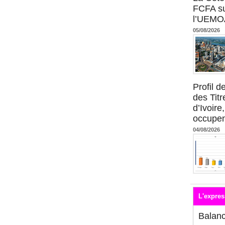
FCFA su
l’UEMO
05/08/2026
Profil 
des Titr
d’Ivoire
occupent
04/08/2026
L'expres
Balan