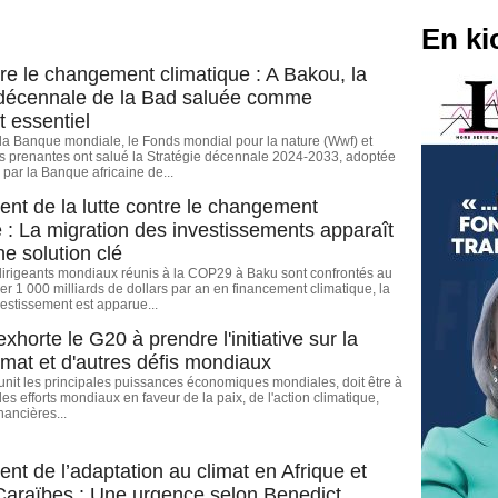
En ki
tre le changement climatique : A Bakou, la
 décennale de la Bad saluée comme
t essentiel
la Banque mondiale, le Fonds mondial pour la nature (Wwf) et
es prenantes ont salué la Stratégie décennale 2024-2033, adoptée
 par la Banque africaine de...
nt de la lutte contre le changement
e : La migration des investissements apparaît
 solution clé
dirigeants mondiaux réunis à la COP29 à Baku sont confrontés au
ser 1 000 milliards de dollars par an en financement climatique, la
vestissement est apparue...
xhorte le G20 à prendre l'initiative sur la
limat et d'autres défis mondiaux
unit les principales puissances économiques mondiales, doit être à
es efforts mondiaux en faveur de la paix, de l'action climatique,
inancières...
nt de l’adaptation au climat en Afrique et
Caraïbes : Une urgence selon Benedict