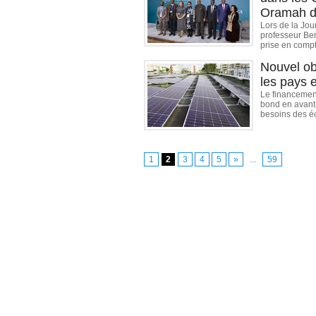
Oramah d
Lors de la Jou
professeur Ben
prise en compte
Nouvel ob
les pays 
Le financement
bond en avant,
besoins des é
1
2
3
4
5
»
...
59