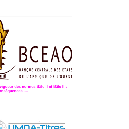
n financière : Plaidoyer des
rs de monnaie électronique
vigueur des normes Bâle II et Bâle III:
onséquences,....
en vigueur de la reforme Bale 2
3 – Une bonne chose, selon
as Zézé