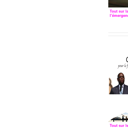
Tout sur l
l’émergenc
3eme CI
recomm
Tout sur l