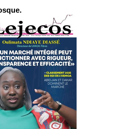
osque.