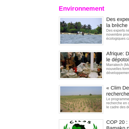
Environnement
Des exper
la brèche
Des experts né
novembre proc
écologiques ca
Afrique: 
le dépoto
Marrakech (Mar
nouvelles forme
développement 
« Clim De
recherche
Le programme «
recherche en 
le cadre des dé
COP 20 :
Bamako po