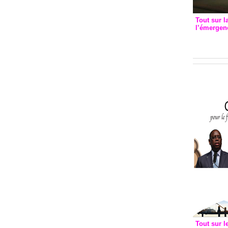
Tout sur l
l’émergenc
3eme CI
recomm
Tout sur l