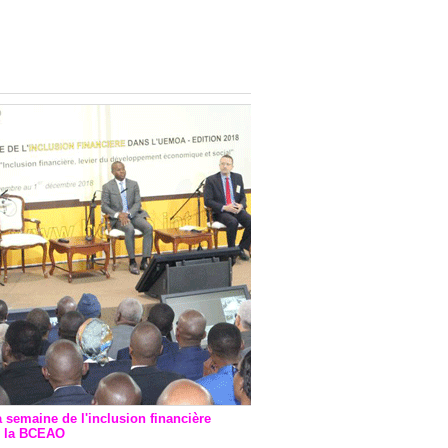
onsultatif de Paris : 7
ions de financement signées
 Ptf pour 262,6 milliards de
a semaine de l'inclusion financière
r la BCEAO