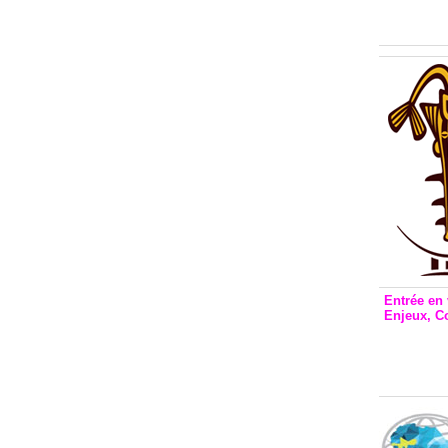
Inclusio
émetteu
Entrée en 
Enjeux, C
Entrée 
et Bale
Stanisl