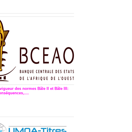
n financière : Plaidoyer des
rs de monnaie électronique
vigueur des normes Bâle II et Bâle III:
onséquences,....
en vigueur de la reforme Bale 2
3 – Une bonne chose, selon
as Zézé