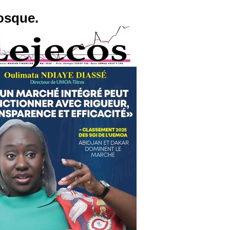
osque.