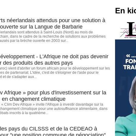
En ki
ts néerlandais attendus pour une solution à
 ouverte sur la Langue de Barbarie
erlandais sont attendus à Saint-Louis (Nord) au mois de
hain, dans le cadre de la recherche de solutions aux problèmes
usés par la brèche ouverte en 2003 sur...
Développement - L'Afrique ne doit pas devenir
ir des produits des autres pays
oc) vient d'abriter un forum africain pour le développement sur les
s de partenariat. L'idée, c'est de s'éloigner de l'aide pour le
et de s'adapter aux...
v Afrique » pour plus d'investissement sur la
 en changement climatique
 Clim Dev Afrique » invite l'Afrique à investir davantage sur la
changement climatique pour une autosuffisance alimentaire, dans
bats inscrits à la quatrième...
 les pays du CILSSS et de la CEDEAO à
ur ''une position commune de négociation''