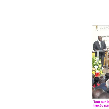
Groupe c
convent
avec les
FCfa
Tout sur l
lancée pa