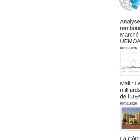
Agence UM
Analyse
rembour
Marché 
UEMOA :
06/08/2026
Mali : L
milliard
de l’U
05/08/2026
La Côte 