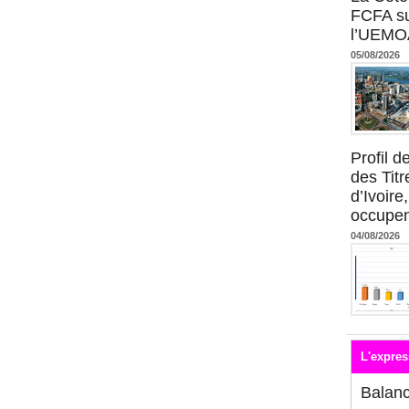
FCFA su
l’UEMO
05/08/2026
Profil 
des Titr
d’Ivoire
occupent
04/08/2026
L'expres
Balan