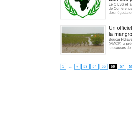
Le CILSS et l
de Conférence
des négociateu
Un officie
la mangr
Boucar Ndiaye
(AMCP), a préc
les causes de l
1
...
«
53
54
55
56
57
5