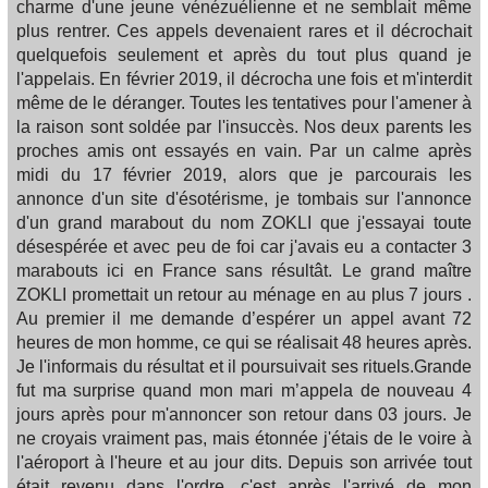
charme d'une jeune vénézuélienne et ne semblait même
plus rentrer. Ces appels devenaient rares et il décrochait
quelquefois seulement et après du tout plus quand je
l'appelais. En février 2019, il décrocha une fois et m'interdit
même de le déranger. Toutes les tentatives pour l'amener à
la raison sont soldée par l'insuccès. Nos deux parents les
proches amis ont essayés en vain. Par un calme après
midi du 17 février 2019, alors que je parcourais les
annonce d'un site d'ésotérisme, je tombais sur l'annonce
d'un grand marabout du nom ZOKLI que j'essayai toute
désespérée et avec peu de foi car j'avais eu a contacter 3
marabouts ici en France sans résultât. Le grand maître
ZOKLI promettait un retour au ménage en au plus 7 jours .
Au premier il me demande d’espérer un appel avant 72
heures de mon homme, ce qui se réalisait 48 heures après.
Je l'informais du résultat et il poursuivait ses rituels.Grande
fut ma surprise quand mon mari m’appela de nouveau 4
jours après pour m'annoncer son retour dans 03 jours. Je
ne croyais vraiment pas, mais étonnée j'étais de le voire à
l'aéroport à l'heure et au jour dits. Depuis son arrivée tout
était revenu dans l'ordre. c'est après l'arrivé de mon