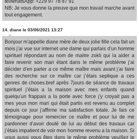
tel/whatsApp: +229 97 78 87 91
NB: Je vous donne la preuve que mon travail marche avant
tout engagement.
14.
diane
le 03/06/2021 13:27
Bonjour m'appelle diane mère de deux jolie fille cela fait un
mois j'ai vue sur internet une dame qui parlais d'un homme
spirituel répondant au nom de maitre zokli qui la aider a
faire revenir son mari étant dans le même problème j'ai
décider d'en parler a ce même maître mais avant j'ai faire
des recherche sur ce maître car j’étais septique a ces
genres de choses.bref après 7jours de séance de travaux
spirituel j’étais a la maison avec mes enfants quand
quelqu'un frappais a la porte avec force j'y croyait pas a
mes yeux mon mari qui était partis est revenu au complet
depuis ce jour j'affirme ma satisfaction totale. Je fais ce
témoignage pour remercier ce maître et pour lui de me
pardonner d'avoir douté de lui au début des travaux car
j’étais impatient de voir mon homme revenu a la maison. Si
vous aussi vous êtes dans le même problème veuillez le