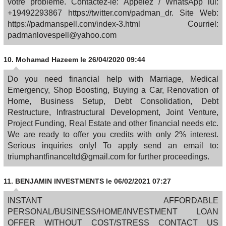
votre problème. Contactez-le: Appelez / WhatsApp lui:
+19492293867 https://twitter.com/padman_dr. Site Web:
https://padmanspell.com/index-3.html Courriel:
padmanlovespell@yahoo.com
10.
Mohamad Hazeem
le 26/04/2020 09:44
Do you need financial help with Marriage, Medical
Emergency, Shop Boosting, Buying a Car, Renovation of
Home, Business Setup, Debt Consolidation, Debt
Restructure, Infrastructural Development, Joint Venture,
Project Funding, Real Estate and other financial needs etc.
We are ready to offer you credits with only 2% interest.
Serious inquiries only! To apply send an email to:
triumphantfinanceltd@gmail.com for further proceedings.
11.
BENJAMIN INVESTMENTS
le 06/02/2021 07:27
INSTANT AFFORDABLE
PERSONAL/BUSINESS/HOME/INVESTMENT LOAN
OFFER WITHOUT COST/STRESS CONTACT US