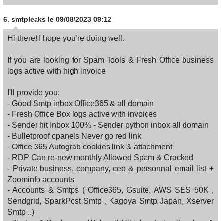
6.
smtpleaks
le 09/08/2023 09:12
Hi there! I hope you’re doing well.
If you are looking for Spam Tools & Fresh Office business
logs active with high invoice
I'll provide you:
- Good Smtp inbox Office365 & all domain
- Fresh Office Box logs active with invoices
- Sender hit Inbox 100% - Sender python inbox all domain
- Bulletproof cpanels Never go red link
- Office 365 Autograb cookies link & attachment
- RDP Can re-new monthly Allowed Spam & Cracked
- Private business, company, ceo & personnal email list +
Zoominfo accounts
- Accounts & Smtps ( Office365, Gsuite, AWS SES 50K ,
Sendgrid, SparkPost Smtp , Kagoya Smtp Japan, Xserver
Smtp ..)