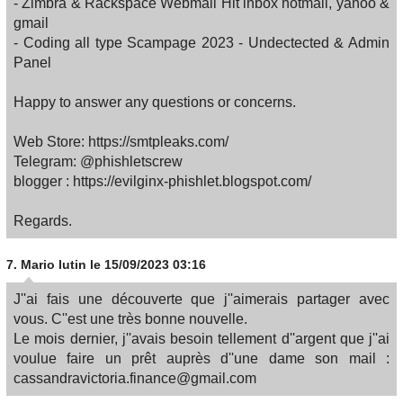
- Zimbra & Rackspace Webmail Hit inbox hotmail, yahoo &
gmail
- Coding all type Scampage 2023 - Undectected & Admin
Panel
Happy to answer any questions or concerns.
Web Store: https://smtpleaks.com/
Telegram: @phishletscrew
blogger : https://evilginx-phishlet.blogspot.com/
Regards.
7.
Mario lutin
le 15/09/2023 03:16
J''ai fais une découverte que j''aimerais partager avec
vous. C''est une très bonne nouvelle.
Le mois dernier, j''avais besoin tellement d''argent que j''ai
voulue faire un prêt auprès d''une dame son mail :
cassandravictoria.finance@gmail.com