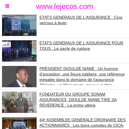
www.lejecos.com
ETATS GENERAUX DE L'ASSURANCE : Cinq
verrous à lever
ETATS GENERAUX DE L'ASSURANCE POUR
TOUS : Le pacte de rupture
PRÉSIDENT DIOULDÉ NIANE : Un homme
d'exception, une figure tutélaire, une référence
inégalée dans le domaine de l'assurance
Africaine, un Monument , nous a quittés.
FONDATEUR DU GROUPE SONAM
ASSURANCES, DIOULDE NIANE TIRE SA
REVERENCE : La prime ultime
44ᵉ ASSEMBLEE GENERALE ORDINAIRE DES
ACTIONNAIRES : Les bons comptes de CICA-