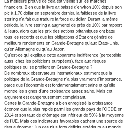
La meilleure preuve de cela est visible sur les marchés
financiers. Bien que la livre ait baissé d'environ 10% depuis son
pic à 1,70 dollar en septembre dernier, la faiblesse de la livre
sterling n'a fait que traduire la force du dollar. Durant la même
période, la livre sterling a augmenté de près de 10% par rapport
à l'euro, alors que les prix des actions britanniques ont battu
tous les records et que les obligations d'État ont généré de
meilleurs rendements en Grande-Bretagne qu'aux États-Unis,
qu'en Allemagne ou qu'au Japon.
Qu'est-ce qui explique cette apparente indifférence (perceptible
aussi chez les politiciens européens), face aux risques
politiques qui se profilent en Grande-Bretagne ?
De nombreux observateurs internationaux estiment que la
politique de la Grande-Bretagne n'a plus vraiment d'importance,
parce que l'économie est fondamentalement saine et qu'elle
montre les signes d'une croissance assez saine. Mais cet
argument est dangereusement complaisant.
Certes la Grande-Bretagne a bien enregistré la croissance
économique la plus rapide parmi les grands pays de l'OCDE en
2014 et son taux de chômage est inférieur de 50% à la moyenne
de l'UE. Mais ces indicateurs favorables cachent une source de
risque énorme : l'un des plus forts déficits extérieurs au monde,