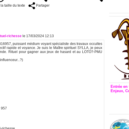
Inclusio
a taille du texte
Partager
émetteu
ituel-richesse
le 17/03/2024 12:13
6957, puissant médium voyant spécialiste des travaux occultes
fectif rapide et voyance. Je suis le Maître spirituel SYLLA, je peux
onde. Rituel pour gagner aux jeux de hasard et au LOTO?-PMU
 influenceur...?)
Entrée en 
Enjeux, C
Entrée 
et Bale
Stanisl
 957
l-richesse