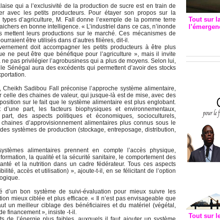
ise qui a l’exclusivité de la production de sucre est en train de
liser avec les petits producteurs. Pour étayer son propos sur la
Tout sur l
types d’agriculture, M. Fall donne l’exemple de la pomme terre
raichers en bonne intelligence. « L’industriel dans ce cas, n’inonde
l’émergenc
rs mettent leurs productions sur le marché. Ces mécanismes de
3eme CI
urraient être utilisés dans d’autres filières, dit-il.
recomm
vernement doit accompagner les petits producteurs à être plus
que ne peut être que bénéfique pour l’agriculture », mais il invite
 ne pas privilégier l’agrobusiness qui a plus de moyens. Selon lui,
le Sénégal aura des excédents qui permettent d’avoir des stocks
exportation.
e, Cheikh Sadibou Fall préconise l’approche système alimentaire,
sur celle des chaines de valeur, qui jusque-là est de mise, avec des
position sur le fait que le système alimentaire est plus englobant.
t d’une part, les facteurs biophysiques et environnementaux,
e part, des aspects politiques et économiques, socioculturels,
 chaines d’approvisionnement alimentaires plus connus sous le
des systèmes de production (stockage, entreposage, distribution,
systèmes alimentaires prennent en compte l’accès physique,
information, la qualité et la sécurité sanitaire, le comportement des
anté et la nutrition dans un cadre fédérateur. Tous ces aspects
ité, accès et utilisation) », ajoute-t-il, en se félicitant de l’option
 logique.
té d’un bon système de suivi-évaluation pour mieux suivre les
ion mieux ciblée et plus efficace. « Il n’est pas envisageable que
ut un meilleur ciblage des bénéficiaires et du matériel (végétal,
e financement », insiste -t-il.
Tout sur l
s de l’énergie plus faibles, auxquels il faut ajouter un système