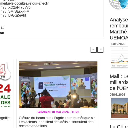
m/rituels-occultes/retour-affectif
watch?v=XQ2aNl76Vvo
atch?v=SMrBErX-IFM
Agence UM
tch?v=LyGtzj5iAhI
Analyse
rembour
iat
Marché 
sse
UEMOA :
06/08/2026
<
>
Mali : L
milliard
de l’U
05/08/2026
Vendredi 10 Mai 2024 - 11:20
agnifie
Clôture du forum sur « l’agriculture numérique » :
Les acteurs identifient des défis et formulent des
recommandations
La Côte 