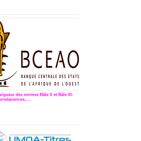
n financière : Plaidoyer des
rs de monnaie électronique
vigueur des normes Bâle II et Bâle III:
onséquences,....
en vigueur de la reforme Bale 2
3 – Une bonne chose, selon
as Zézé