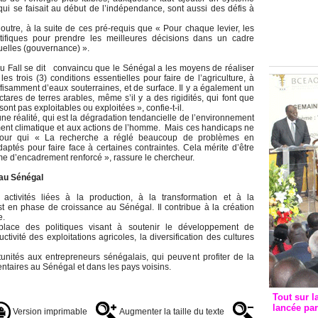
Groupe c
 se faisait au début de l’indépendance, sont aussi des défis à
convent
utre, à la suite de ces pré-requis que « Pour chaque levier, les
avec les
tifiques pour prendre les meilleures décisions dans un cadre
nsuelles (gouvernance) ».
FCfa
ou Fall se dit convaincu que le Sénégal a les moyens de réaliser
les trois (3) conditions essentielles pour faire de l’agriculture, à
 suffisamment d’eaux souterraines, et de surface. Il y a également un
ctares de terres arables, même s’il y a des rigidités, qui font que
ont pas exploitables ou exploitées », confie-t-il.
ne réalité, qui est la dégradation tendancielle de l’environnement
ment climatique et aux actions de l’homme. Mais ces handicaps ne
 pour qui « La recherche a réglé beaucoup de problèmes en
ptés pour faire face à certaines contraintes. Cela mérite d’être
me d’encadrement renforcé », rassure le chercheur.
 au Sénégal
ctivités liées à la production, à la transformation et à la
st en phase de croissance au Sénégal. Il contribue à la création
e.
ace des politiques visant à soutenir le développement de
ctivité des exploitations agricoles, la diversification des cultures
nités aux entrepreneurs sénégalais, qui peuvent profiter de la
ntaires au Sénégal et dans les pays voisins.
Tout sur l
lancée pa
Version imprimable
Augmenter la taille du texte