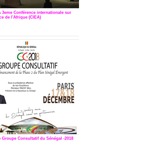
a 3eme Conférence internationale sur
e de l'Afrique (CIEA)
EA : Quatre principales
andations émises
e Groupe Consultatif du Sénégal -2018