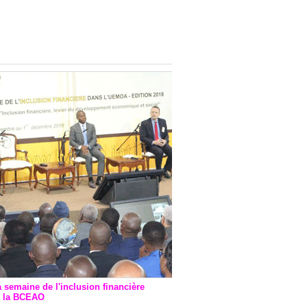
onsultatif de Paris : 7
ions de financement signées
 Ptf pour 262,6 milliards de
a semaine de l'inclusion financière
r la BCEAO