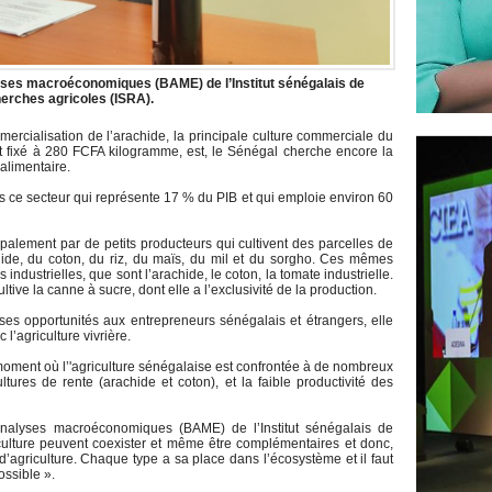
yses macroéconomiques (BAME) de l’Institut sénégalais de
erches agricoles (ISRA).
cialisation de l’arachide, la principale culture commerciale du
st fixé à 280 FCFA kilogramme, est, le Sénégal cherche encore la
alimentaire.
ns ce secteur qui représente 17 % du PIB et qui emploie environ 60
cipalement par de petits producteurs qui cultivent des parcelles de
chide, du coton, du riz, du maïs, du mil et du sorgho. Ces mêmes
industrielles, que sont l’arachide, le coton, la tomate industrielle.
ive la canne à sucre, dont elle a l’exclusivité de la production.
euses opportunités aux entrepreneurs sénégalais et étrangers, elle
l’agriculture vivrière.
moment où l’'agriculture sénégalaise est confrontée à de nombreux
res de rente (arachide et coton), et la faible productivité des
nalyses macroéconomiques (BAME) de l’Institut sénégalais de
iculture peuvent coexister et même être complémentaires et donc,
s d’agriculture. Chaque type a sa place dans l’écosystème et il faut
ossible ».