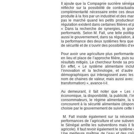
Il ajoute que la Compagnie sucrière sénégala
réfléchir sur la possibilité de contractua
complémentarité nécessaire entre ces deux 
produite à la fois par un industriel et des ma
pas le marché quand les petits producteu
régulation existent dans certaines filières et po
« Dans la recherche de synergies, le gou
performants. Selon M. Fall, une telle politi
aussi le gouvernement, dans sa régulation, à
la performance des deux systèmes fera que 
de sécurité et de s’ouvrir des possibilités d’
Pour avoir une agriculture plus performant
en lieu et place de l’approche filière, puis 
résultats mitigés. Le chercheur fonde sa pro
En effet, « Le système alimentaire inclu
l’innovation et la technologie, et d’autr
démographiques qui interagissent avec les
nom de chaines de valeur, mais aussi avec 
transformation) », avance-t-il.
Au demeurant, il fait noter que « Les 
économique, la disponibilité, la publicité, l’
consommateurs, le régime alimentaire, la s
concourent à la sécurité alimentaire (disponibil
choisie par le gouvernement de suivre cette
M. Fall insiste également sur la nécessi
performances de l’agriculture et une subvent
le Sénégal arrête les subventions mais il fa
agricole). Il faut revoir également le système d
Une meilleure maîtrise de l’eau et des coût