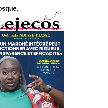
osque.