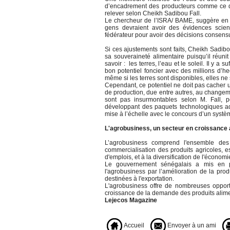
d’encadrement des producteurs comme ce qui
relever selon Cheikh Sadibou Fall.
Le chercheur de l’ISRA/ BAME, suggère en o
gens devraient avoir des évidences scien
fédérateur pour avoir des décisions conse
Si ces ajustements sont faits, Cheikh Sadib
sa souveraineté alimentaire puisqu’il réunit 
savoir : les terres, l’eau et le soleil. Il y a
bon potentiel foncier avec des millions d’he
même si les terres sont disponibles, elles ne s
Cependant, ce potentiel ne doit pas cacher u
de production, due entre autres, au change
sont pas insurmontables selon M. Fall,
développant des paquets technologiques ada
mise à l’échelle avec le concours d’un systè
L'agrobusiness, un secteur en croissance
L’agrobusiness comprend l'ensemble des a
commercialisation des produits agricoles, e
d'emplois, et à la diversification de l'économi
Le gouvernement sénégalais a mis en pl
l'agrobusiness par l’amélioration de la produ
destinées à l'exportation.
L'agrobusiness offre de nombreuses opportu
croissance de la demande des produits alime
Lejecos Magazine
Accueil
Envoyer à un ami