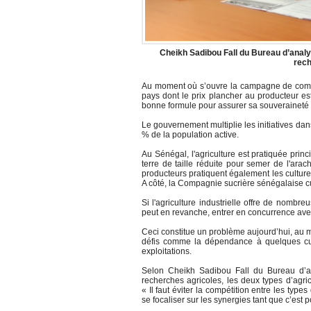
Cheikh Sadibou Fall du Bureau d’anal
rech
Au moment où s’ouvre la campagne de commer
pays dont le prix plancher au producteur e
bonne formule pour assurer sa souveraineté 
Le gouvernement multiplie les initiatives da
% de la population active.
Au Sénégal, l'agriculture est pratiquée prin
terre de taille réduite pour semer de l'ara
producteurs pratiquent également les cultures 
A côté, la Compagnie sucrière sénégalaise cult
Si l'agriculture industrielle offre de nombr
peut en revanche, entrer en concurrence avec 
Ceci constitue un problème aujourd’hui, au 
défis comme la dépendance à quelques cultu
exploitations.
Selon Cheikh Sadibou Fall du Bureau d’a
recherches agricoles, les deux types d’agr
« Il faut éviter la compétition entre les type
se focaliser sur les synergies tant que c’est p