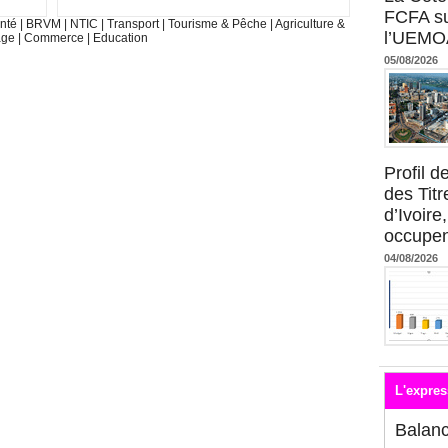
FCFA su
nté
|
BRVM
|
NTIC
|
Transport
|
Tourisme & Pêche
|
Agriculture &
l’UEMO
age
|
Commerce
|
Education
05/08/2026
Profil 
des Titr
d’Ivoire
occupent
04/08/2026
L'expres
Balan