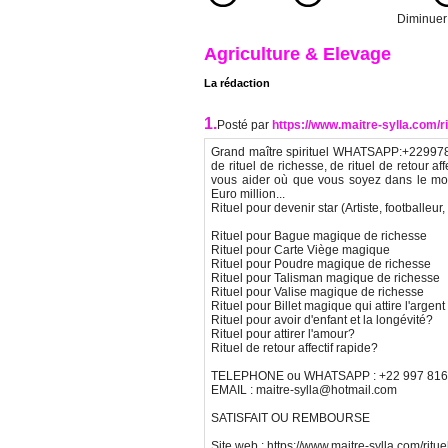
Diminuer l
Agriculture & Elevage
La rédaction
1.
Posté par
https://www.maitre-sylla.com/r
Grand maître spirituel WHATSAPP:+2299781
de rituel de richesse, de rituel de retour af
vous aider où que vous soyez dans le m
Euro million...
Rituel pour devenir star (Artiste, footballeur,
Rituel pour Bague magique de richesse
Rituel pour Carte Viège magique
Rituel pour Poudre magique de richesse
Rituel pour Talisman magique de richesse
Rituel pour Valise magique de richesse
Rituel pour Billet magique qui attire l'argent
Rituel pour avoir d'enfant et la longévité?
Rituel pour attirer l'amour?
Rituel de retour affectif rapide?
TELEPHONE ou WHATSAPP : +22 997 816
EMAIL : maitre-sylla@hotmail.com
SATISFAIT OU REMBOURSE
Site web : https://www.maitre-sylla.com/ritue