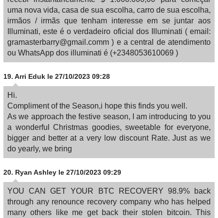
uma nova vida, casa de sua escolha, carro de sua escolha,
irmãos / irmãs que tenham interesse em se juntar aos
Illuminati, este é o verdadeiro oficial dos Illuminati ( email:
gramasterbarry@gmail.comm ) e a central de atendimento
ou WhatsApp dos illuminati é (+2348053610069 )
19.
Arri Eduk
le 27/10/2023 09:28
Hi.
Compliment of the Season,i hope this finds you well.
As we approach the festive season, I am introducing to you
a wonderful Christmas goodies, sweetable for everyone,
bigger and better at a very low discount Rate. Just as we
do yearly, we bring
20.
Ryan Ashley
le 27/10/2023 09:29
YOU CAN GET YOUR BTC RECOVERY 98.9% back
through any renounce recovery company who has helped
many others like me get back their stolen bitcoin. This