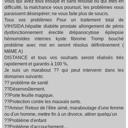
Vous qui avez tous essayé et sans résultat ou qui êtes en
difficulté, la malchance vous poursuit, les problèmes vous
paraissent désespérer; ne vous faite plus de soucis.
Tous vos problèmes Pour un traitement total de
VIH/SIDA.hépatite diabète prostate allongement de pénis
dysfonctionnement érectile drépanocytose épilepsie
hémorroïdes internes kyste fibrome Tromp bouché
problème avec moi en seront résolus définitivement (
MêME A)
DISTANCE et tous vos souhaits seront réalisés très
rapidement et garantis à 100 %.
Je suis un marabout ?? qui peut intervenir dans les
domaines suivants:
?? problème de santé
??Désenvoûtement.
??Porte feuille magique.
??Protection contre les mauvais sorts.
??Amour: Retour de l'être aimé, maraboutage d'une femme
ou d'un homme, mettre fin à un divorce, attirer quelqu'un
??Problème d'enfant
??Problème d'accouchement...