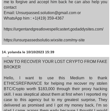
me to forgive and accept him back he can also help you
contact
Email: Unsurpassed.solution@gmail.com or
WhatsApp him : +1(419) 359-4367
https://urgentandgreatlovespellcastert.godaddysites.com/
https://unsurpassedsolutio.wixsite.com/my-site
14.
yolanda
le 10/10/2023 15:39
HOW TO RECOVER YOUR LOST CRYPTO FROM FAKE
BROKER
Hello, I want to use this Medium to thank
ETHICSREFINANCE for helping me recover my stolen
BTC/Crypto worth $183,000 through their proxy hacking
skill. I was skeptical about them at first when I reported my
case to this agency but to my greatest surprise, They
delivered as promised and I got my money back, I’m so
glad I came across them early because I thought I would