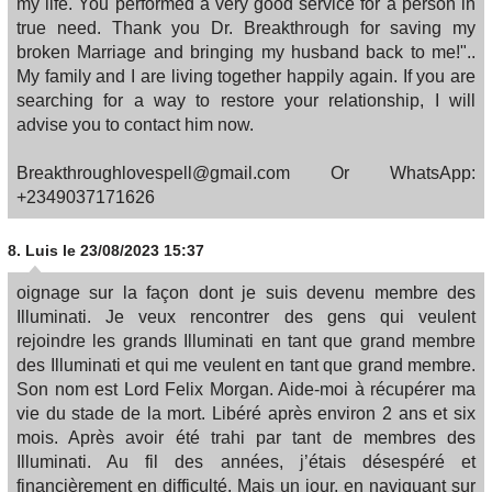
my life. You performed a very good service for a person in
true need. Thank you Dr. Breakthrough for saving my
broken Marriage and bringing my husband back to me!"..
My family and I are living together happily again. If you are
searching for a way to restore your relationship, I will
advise you to contact him now.
Breakthroughlovespell@gmail.com Or WhatsApp:
+2349037171626
8.
Luis
le 23/08/2023 15:37
oignage sur la façon dont je suis devenu membre des
Illuminati. Je veux rencontrer des gens qui veulent
rejoindre les grands Illuminati en tant que grand membre
des Illuminati et qui me veulent en tant que grand membre.
Son nom est Lord Felix Morgan. Aide-moi à récupérer ma
vie du stade de la mort. Libéré après environ 2 ans et six
mois. Après avoir été trahi par tant de membres des
Illuminati. Au fil des années, j’étais désespéré et
financièrement en difficulté. Mais un jour, en naviguant sur