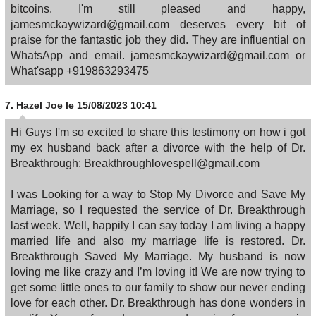
bitcoins. I'm still pleased and happy,
jamesmckaywizard@gmail.com deserves every bit of
praise for the fantastic job they did. They are influential on
WhatsApp and email. jamesmckaywizard@gmail.com or
What'sapp +919863293475
7.
Hazel Joe
le 15/08/2023 10:41
Hi Guys I'm so excited to share this testimony on how i got
my ex husband back after a divorce with the help of Dr.
Breakthrough: Breakthroughlovespell@gmail.com
I was Looking for a way to Stop My Divorce and Save My
Marriage, so I requested the service of Dr. Breakthrough
last week. Well, happily I can say today I am living a happy
married life and also my marriage life is restored. Dr.
Breakthrough Saved My Marriage. My husband is now
loving me like crazy and I’m loving it! We are now trying to
get some little ones to our family to show our never ending
love for each other. Dr. Breakthrough has done wonders in