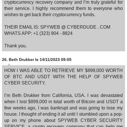
cryptocurrency recovery company and I’m truly grateful for
their service. I highly recommend them to everyone who
wishes to get back their cryptocurrency funds.
THEIR EMAIL IS: SPYWEB @ CYBERDUDE . COM
WHATS APP: +1 (323) 904 ‑ 8824
Thank you.
26.
Beth Drukker
le 14/11/2023 09:05
HOW I WAS ABLE TO RETRIEVE MY $899,000 WORTH
OF BTC AND USDT WITH THE HELP OF SPYWEB
CYBER SECURITY.
I’m Beth Drukker from California, USA. I was devastated
when I lost $899,000 in total worth of Bitcoin and USDT a
few weeks ago, I was bankrupt and was going to lose my
house. I thought of ending it all until I stumbled upon a pop-
up on my phone about SPYWEB CYBER SECURITY
SERVICE, a crypto recovery company that can help me