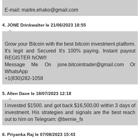
E-mail: maitre.ehako@gmail.com
4.
JONE Drinkwalter
le 21/06/2023 18:55
Grow your Bitcoin with the best bitcoin investment platform.
It's legit and Secured It's 100% paying. Instant payout
REGISTER NOW!!
Message Me On jone.bitcointrader@gmail.com Or
WhatsApp
+1(830)282-1058
5.
Allen Dave
le 18/07/2023 12:18
I invested $1500. and got back $16,500.00 within 3 days of
investment. His strategies and signals are the best reach
out to him on Telegram: @bernie_fx
6.
Priyanka Raj
le 07/08/2023 15:43