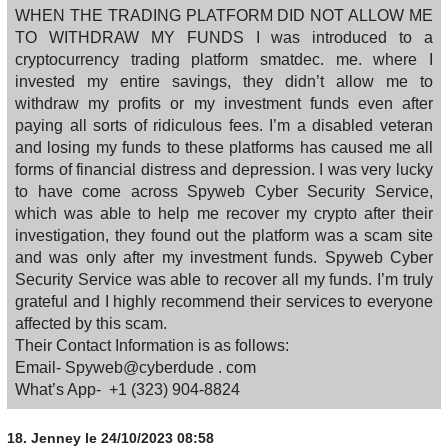
WHEN THE TRADING PLATFORM DID NOT ALLOW ME
TO WITHDRAW MY FUNDS I was introduced to a
cryptocurrency trading platform smatdec. me. where I
invested my entire savings, they didn’t allow me to
withdraw my profits or my investment funds even after
paying all sorts of ridiculous fees. I’m a disabled veteran
and losing my funds to these platforms has caused me all
forms of financial distress and depression. I was very lucky
to have come across Spyweb Cyber Security Service,
which was able to help me recover my crypto after their
investigation, they found out the platform was a scam site
and was only after my investment funds. Spyweb Cyber
Security Service was able to recover all my funds. I’m truly
grateful and I highly recommend their services to everyone
affected by this scam.
Their Contact Information is as follows:
Email- Spyweb@cyberdude . com
What’s App- +1 (323) 904‑8824
18.
Jenney
le 24/10/2023 08:58