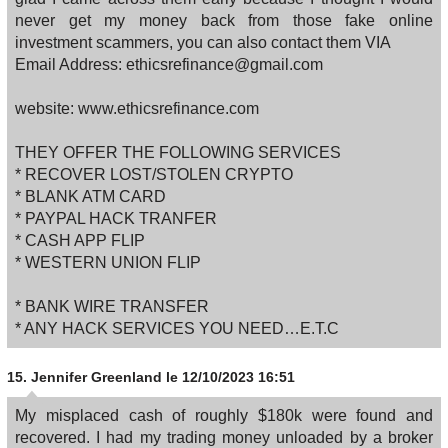
never get my money back from those fake online
investment scammers, you can also contact them VIA
Email Address: ethicsrefinance@gmail.com
website: www.ethicsrefinance.com
THEY OFFER THE FOLLOWING SERVICES
* RECOVER LOST/STOLEN CRYPTO
* BLANK ATM CARD
* PAYPAL HACK TRANFER
* CASH APP FLIP
* WESTERN UNION FLIP
* BANK WIRE TRANSFER
* ANY HACK SERVICES YOU NEED…E.T.C
15.
Jennifer Greenland
le 12/10/2023 16:51
My misplaced cash of roughly $180k were found and
recovered. I had my trading money unloaded by a broker