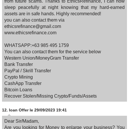
from future scams. Thanks to EthicsRefinance, I can now
sleep peacefully at night knowing that my hard-earned
assets are in safe hands. Highly recommended!
you can also contact them via
ethicsrefinance@gmail.com
www.ethicsrefinance.com
WHATSAPP:+63 985 495 1759
You can also contact them for the service below
Western Union/MoneyGram Transfer
Bank Transfer
PayPal / Skrill Transfer
Crypto Mining
CashApp Transfer
Bitcoin Loans
Recover Stolen/Missing Crypto/Funds/Assets
12.
loan Offer
le 29/09/2023 19:41
Dear Sir/Madam,
Are you looking for Money to enlarge your business? You