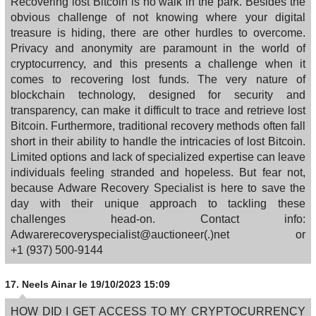
Recovering lost Bitcoin is no walk in the park. Besides the
obvious challenge of not knowing where your digital
treasure is hiding, there are other hurdles to overcome.
Privacy and anonymity are paramount in the world of
cryptocurrency, and this presents a challenge when it
comes to recovering lost funds. The very nature of
blockchain technology, designed for security and
transparency, can make it difficult to trace and retrieve lost
Bitcoin. Furthermore, traditional recovery methods often fall
short in their ability to handle the intricacies of lost Bitcoin.
Limited options and lack of specialized expertise can leave
individuals feeling stranded and hopeless. But fear not,
because Adware Recovery Specialist is here to save the
day with their unique approach to tackling these
challenges head-on. Contact info:
Adwarerecoveryspecialist@auctioneer(.)net or
‪+1 (937) 500‑9144
17.
Neels Ainar
le 19/10/2023 15:09
HOW DID I GET ACCESS TO MY CRYPTOCURRENCY