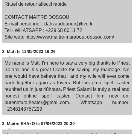
Rituel de retour affectif rapide​
CONTACT MAITRE DOSSOU
E-mail personnel : dahvaudounon@live.fr
Tel - WHATSAPP : +229 68 60 11 72
Site web: https://www.maitre-marabout-dossou.com/
2.
Matt
le 13/05/2023 16:26
My name is Matt. I'm here to say a very big thanks to Priest
Salami and his great Oracle for saving my marriage. No
one would have believe that I and my wife will ever come
back together again as lovers. But this great spell caster
reunited us in just 48hours. Priest Salami is truly a real and
honest online spell caster. Contact him now on:
purenaturalhealer@gmail.com. Whatsapp number:
+2348143757229
3.
Maître EHAkO
le 07/06/2023 20:30