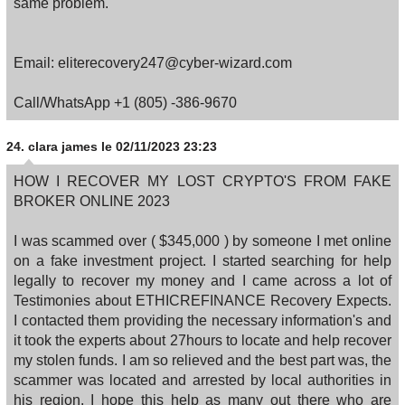
same problem.
Email: eliterecovery247@cyber-wizard.com
Call/WhatsApp +1 (805) -386-9670
24.
clara james
le 02/11/2023 23:23
HOW I RECOVER MY LOST CRYPTO'S FROM FAKE
BROKER ONLINE 2023
I was scammed over ( $345,000 ) by someone I met online
on a fake investment project. I started searching for help
legally to recover my money and I came across a lot of
Testimonies about ETHICREFINANCE Recovery Expects.
I contacted them providing the necessary information's and
it took the experts about 27hours to locate and help recover
my stolen funds. I am so relieved and the best part was, the
scammer was located and arrested by local authorities in
his region. I hope this help as many out there who are