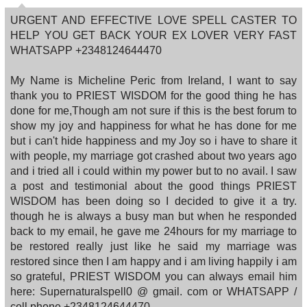
URGENT AND EFFECTIVE LOVE SPELL CASTER TO
HELP YOU GET BACK YOUR EX LOVER VERY FAST
WHATSAPP +2348124644470
My Name is Micheline Peric from Ireland, I want to say
thank you to PRIEST WISDOM for the good thing he has
done for me,Though am not sure if this is the best forum to
show my joy and happiness for what he has done for me
but i can't hide happiness and my Joy so i have to share it
with people, my marriage got crashed about two years ago
and i tried all i could within my power but to no avail. I saw
a post and testimonial about the good things PRIEST
WISDOM has been doing so I decided to give it a try.
though he is always a busy man but when he responded
back to my email, he gave me 24hours for my marriage to
be restored really just like he said my marriage was
restored since then I am happy and i am living happily i am
so grateful, PRIEST WISDOM you can always email him
here: Supernaturalspell0 @ gmail. com or WHATSAPP /
cell phone +2348124644470