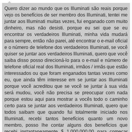
Quero dizer ao mundo que os Illuminati são reais porque
vejo os benefícios de ser membro dos Illuminati, tentei me
juntar aos Illuminati muitas vezes, fui enganado com muito
dinheiro, mas não desisti. porque eu sei que se eu
encontrar os verdadeiros Illuminati, minha vida mudará
para sempre, então não parei, até encontrar o e-mail oficial
e o número de telefone dos verdadeiros Illuminati, se você
quiser se juntar aos verdadeiros Illuminati, quero que você
saiba disso posso direcioná-lo para o e-mail e número de
telefone oficial real dos Illuminati, irmãos / irmãs que estão
interessados ​​ou que foram enganados tantas vezes como
eu, que ainda têm interesse em se juntar aos Illuminati
porque você acreditou que se você se juntar à sua vida
será mudou, você não precisa se preocupar com nada
porque estou aqui para mostrar a vocês todo o caminho
certo para se juntar aos verdadeiros Illuminati, quero que
todos saibam que quando fui totalmente iniciado nos
Illuminati, recebi tantos benefícios quanto um novo
membro, posso lhe contar alguns dos benefícios que
recebi instantaneamente $ 1.000.000,00 para começar