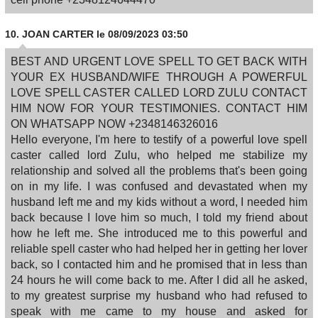
10.
JOAN CARTER
le 08/09/2023 03:50
BEST AND URGENT LOVE SPELL TO GET BACK WITH
YOUR EX HUSBAND/WIFE THROUGH A POWERFUL
LOVE SPELL CASTER CALLED LORD ZULU CONTACT
HIM NOW FOR YOUR TESTIMONIES. CONTACT HIM
ON WHATSAPP NOW +2348146326016
Hello everyone, I'm here to testify of a powerful love spell
caster called lord Zulu, who helped me stabilize my
relationship and solved all the problems that's been going
on in my life. I was confused and devastated when my
husband left me and my kids without a word, I needed him
back because I love him so much, I told my friend about
how he left me. She introduced me to this powerful and
reliable spell caster who had helped her in getting her lover
back, so I contacted him and he promised that in less than
24 hours he will come back to me. After I did all he asked,
to my greatest surprise my husband who had refused to
speak with me came to my house and asked for