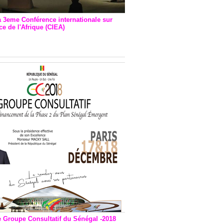
a 3eme Conférence internationale sur
e de l'Afrique (CIEA)
EA : Quatre principales
andations émises
e Groupe Consultatif du Sénégal -2018