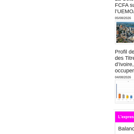
FCFA su
l’UEMO
05/08/2026
Profil 
des Titr
d’Ivoire
occupent
04/08/2026
L'expres
Balan