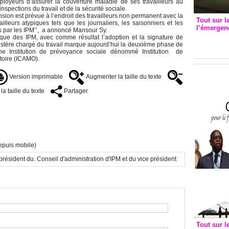
mployeurs d’assurer la couverture maladie de ses travailleurs au
nspections du travail et de la sécurité sociale.
nsion est prévue à l’endroit des travailleurs non permanent avec la
Tout sur l
lleurs atypiques tels que les journaliers, les saisonniers et les
l’émergenc
s par les IPM’’, a annoncé Mansour Sy.
3eme CI
dique des IPM, avec comme résultat l’adoption et la signature de
istère chargé du travail marque aujourd’hui la deuxième phase de
recomm
ne Institution de prévoyance sociale dénommé Institution de
toire (ICAMO).
Version imprimable
Augmenter la taille du texte
a taille du texte
Partager
epuis mobile)
n président du. Conseil d'administration d'IPM et du vice président
Tout sur l