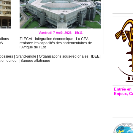
Inclusio
émetteu
Vendredi 7 Août 2026 - 15:11
ations
ZLECAf - Intégration économique : La CEA
OA.
renforce les capacités des parlementaires de
l’Afrique de l’Est
Dossiers
|
Grand-angle
|
Organisations sous-régionales
|
IDEE
|
sion du jour
|
Banque atlatinque
Entrée en 
Enjeux, C
Entrée 
et Bale
Stanisl