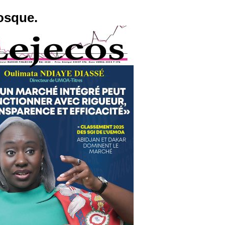
osque.