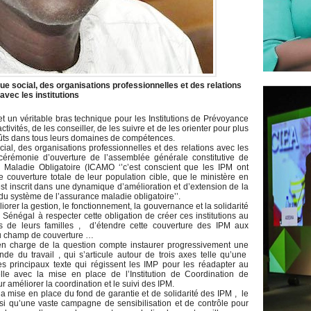
gue social, des organisations professionnelles et des relations
avec les institutions
 et un véritable bras technique pour les Institutions de Prévoyance
vités, de les conseiller, de les suivre et de les orienter pour plus
 coûts dans tous leurs domaines de compétences.
ocial, des organisations professionnelles et des relations avec les
 cérémonie d’ouverture de l’assemblée générale constitutive de
ce Maladie Obligatoire (ICAMO ‘’c’est conscient que les IPM ont
 couverture totale de leur population cible, que le ministère en
’est inscrit dans une dynamique d’amélioration et d’extension de la
du système de l’assurance maladie obligatoire’’.
orer la gestion, le fonctionnement, la gouvernance et la solidarité
Sénégal à respecter cette obligation de créer ces institutions au
es de leurs familles , d’étendre cette couverture des IPM aux
 du champ de couverture …
 en charge de la question compte instaurer progressivement une
de du travail , qui s’articule autour de trois axes telle qu’une
des principaux texte qui régissent les IMP pour les réadapter au
elle avec la mise en place de l’Institution de Coordination de
 améliorer la coordination et le suivi des IPM.
a mise en place du fond de garantie et de solidarité des IPM , le
si qu’une vaste campagne de sensibilisation et de contrôle pour