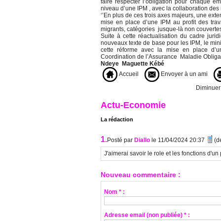
faire respecter l’obligation pour chaque e
niveau d’une IPM , avec la collaboration des i
‘’En plus de ces trois axes majeurs, une exte
mise en place d’une IPM au profit des travai
migrants, catégories jusque-là non couverte
Suite à cette réactualisation du cadre juri
nouveaux texte de base pour les IPM, le min
cette réforme avec la mise en place d’u
Coordination de l’Assurance Maladie Obliga
Ndeye Maguette Kébé
Accueil
Envoyer à un ami
Diminuer l
Actu-Economie
La rédaction
1.
Posté par
Diallo
le 11/04/2024 20:37
(d
J'aimerai savoir le role et les fonctions d'u
Nouveau commentaire :
Nom * :
Adresse email (non publiée) * :