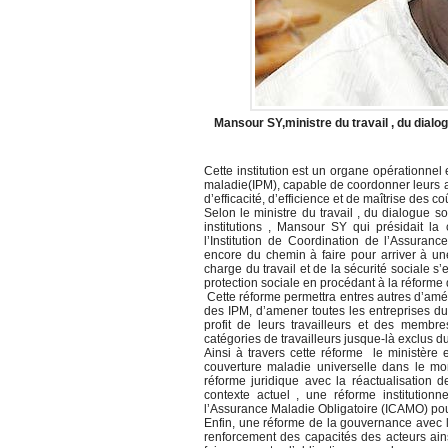
Mansour SY,ministre du travail , du dialo
Cette institution est un organe opérationnel
maladie(IPM), capable de coordonner leurs acti
d’efficacité, d’efficience et de maîtrise des
Selon le ministre du travail , du dialogue s
institutions , Mansour SY qui présidait la
l’Institution de Coordination de l’Assuran
encore du chemin à faire pour arriver à une
charge du travail et de la sécurité sociale s
protection sociale en procédant à la réforme 
Cette réforme permettra entres autres d’améli
des IPM, d’amener toutes les entreprises du 
profit de leurs travailleurs et des membr
catégories de travailleurs jusque-là exclus
Ainsi à travers cette réforme le ministère
couverture maladie universelle dans le mon
réforme juridique avec la réactualisation 
contexte actuel , une réforme institutionn
l’Assurance Maladie Obligatoire (ICAMO) pour
Enfin, une réforme de la gouvernance avec l
renforcement des capacités des acteurs ain