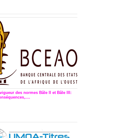
n financière : Plaidoyer des
rs de monnaie électronique
vigueur des normes Bâle II et Bâle III:
onséquences,....
en vigueur de la reforme Bale 2
3 – Une bonne chose, selon
as Zézé