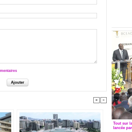
Groupe c
convent
avec les
FCfa
mmentaires
<
>
Tout sur l
lancée pa