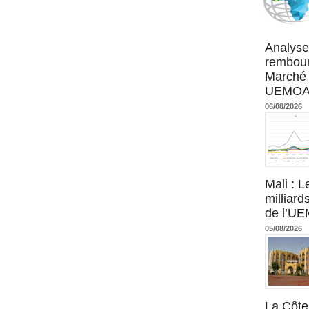
Agence UM
Analyse
rembour
Marché 
UEMOA :
06/08/2026
Mali : L
milliard
de l’U
05/08/2026
La Côte 