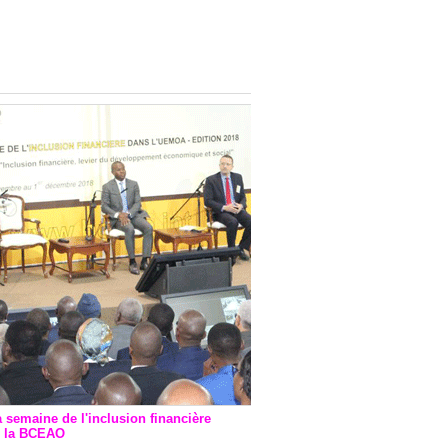
onsultatif de Paris : 7
ions de financement signées
 Ptf pour 262,6 milliards de
a semaine de l'inclusion financière
r la BCEAO