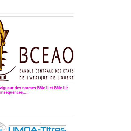
n financière : Plaidoyer des
rs de monnaie électronique
vigueur des normes Bâle II et Bâle III:
onséquences,....
en vigueur de la reforme Bale 2
3 – Une bonne chose, selon
as Zézé