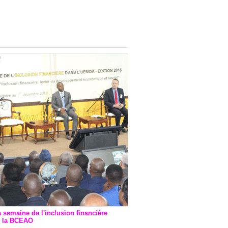
onsultatif de Paris : 7
ions de financement signées
 Ptf pour 262,6 milliards de
a semaine de l'inclusion financière
r la BCEAO