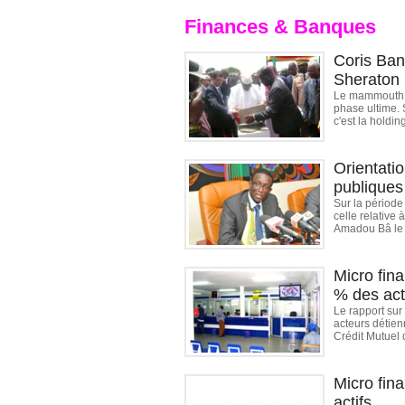
Finances & Banques
Coris Bank
Sheraton
Le mammouth h
phase ultime. 
c'est la holdin
Orientati
publiques
Sur la période
celle relative
Amadou Bâ le m
Micro fin
% des act
Le rapport sur
acteurs détien
Crédit Mutuel 
Micro fin
actifs