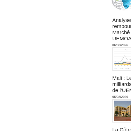
Agence UM
Analyse
rembour
Marché 
UEMOA :
06/08/2026
Mali : L
milliard
de l’U
05/08/2026
La Côte 