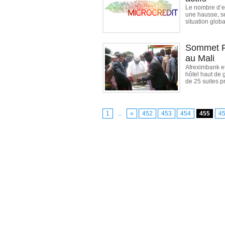
Le nombre d’e
une hausse, sel
situation globa
Sommet Fr
au Mali
Afreximbank e
hôtel haut de
de 25 suites pr
1
...
«
452
453
454
455
4