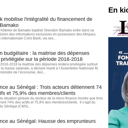
En ki
 mobilise l'intégralité du financement de
 Bamako
ôtelier de Bamako baptisé Sheraton Bamako entre dans sa
Selon des informations exclusives en possession des Afriques,
g internationale Coris Bank, via ses...
on budgétaire : la maitrise des dépenses
 privilégiée sur la période 2016-2018
 2016-2018 la maitrise des dépenses restera privilégiée surtout
 à la masse salariale, a déclaré mardi à l’Assemblée Nationale M.
inistre de l’économie, des...
ance au Sénégal : Trois acteurs détiennent 74
ifs et 75,9% des membres/clients
 la situation globale du secteur de la micro finance montre que trois
nent 74% des actifs et 75,9% des membres/clients. Il s’agit du
du Sénégal (CMS)...
ance au Sénégal: Hausse des emprunteurs