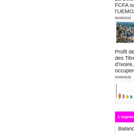
FCFA su
l’UEMO
05/08/2026
Profil 
des Titr
d’Ivoire
occupent
04/08/2026
L'expres
Balan