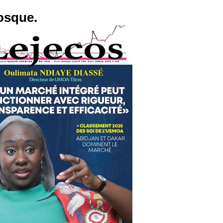
osque.