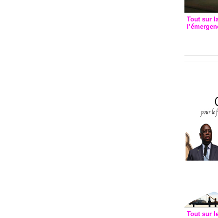
Tout sur l
l’émergenc
3eme CI
recomm
Tout sur l