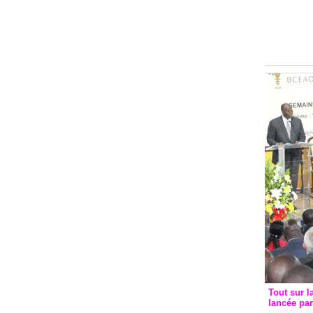
Groupe c
convent
avec les
FCfa
Tout sur l
lancée pa