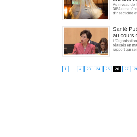
Au niveau de l
38% des ména
d'insecticide 
Santé Pub
au cours 
L'Organisation
réalisés en ma
rapport qui se
1
...
«
23
24
25
26
27
2