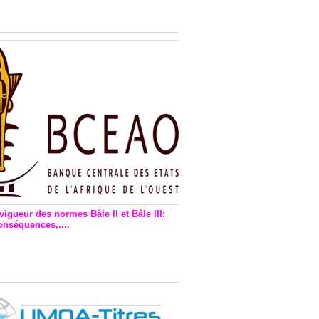
n financière : Plaidoyer des
rs de monnaie électronique
vigueur des normes Bâle II et Bâle III:
onséquences,....
en vigueur de la reforme Bale 2
3 – Une bonne chose, selon
as Zézé