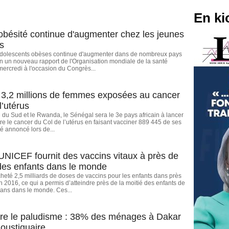
En ki
'obésité continue d'augmenter chez les jeunes
s
dolescents obèses continue d'augmenter dans de nombreux pays
n un nouveau rapport de l'Organisation mondiale de la santé
ercredi à l'occasion du Congrès...
 3,2 millions de femmes exposées au cancer
l’utérus
e du Sud et le Rwanda, le Sénégal sera le 3e pays africain à lancer
re le cancer du Col de l’utérus en faisant vacciner 889 445 de ses
été annoncé lors de...
’UNICEF fournit des vaccins vitaux à près de
 des enfants dans le monde
eté 2,5 milliards de doses de vaccins pour les enfants dans près
 2016, ce qui a permis d’atteindre près de la moitié des enfants de
ans dans le monde. Ces...
tre le paludisme : 38% des ménages à Dakar
oustiquaire