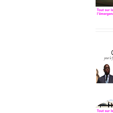
Tout sur l
l’émergenc
3eme CI
recomm
Tout sur l