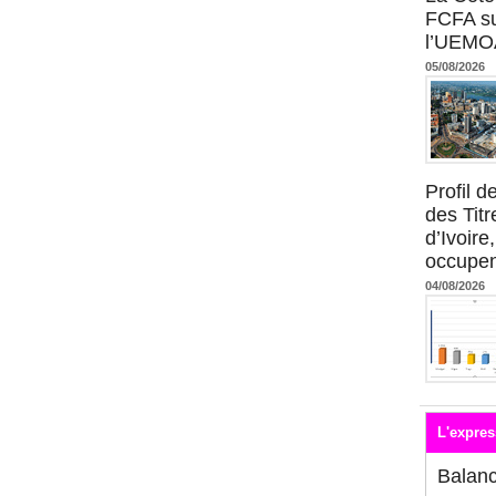
FCFA su
l’UEMO
05/08/2026
Profil 
des Titr
d’Ivoire
occupent
04/08/2026
L'expres
Balan