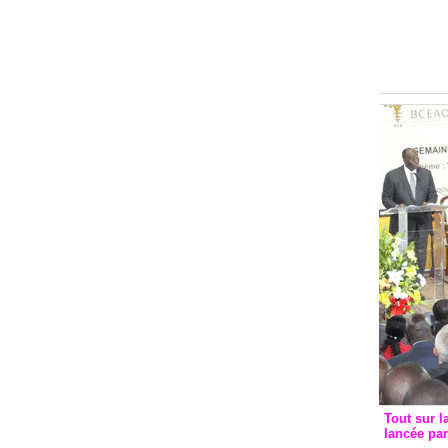
Groupe c
convent
avec les
FCfa
Tout sur l
lancée pa