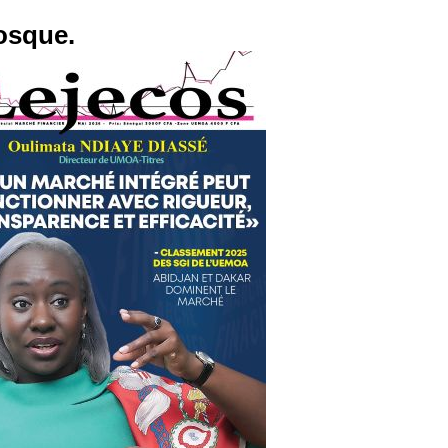
osque.