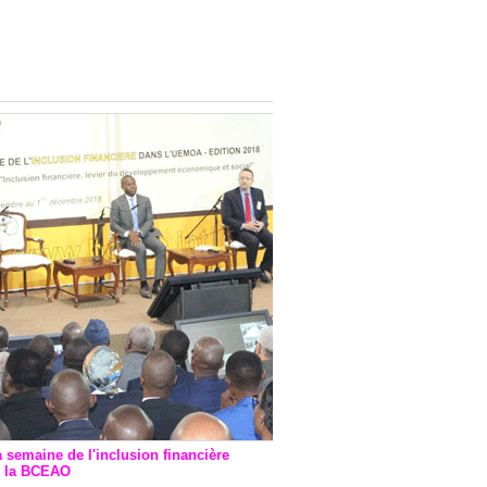
onsultatif de Paris : 7
ions de financement signées
 Ptf pour 262,6 milliards de
a semaine de l'inclusion financière
r la BCEAO