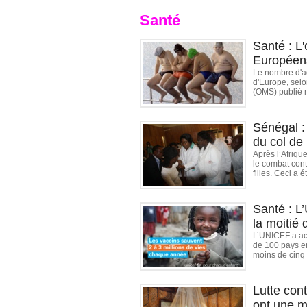
Santé
Santé : L
Européen
Le nombre d'a
d'Europe, selo
(OMS) publié m
Sénégal :
du col de 
Après l’Afriqu
le combat cont
filles. Ceci a 
Santé : L
la moitié
L’UNICEF a ach
de 100 pays en
moins de cinq 
Lutte con
ont une m