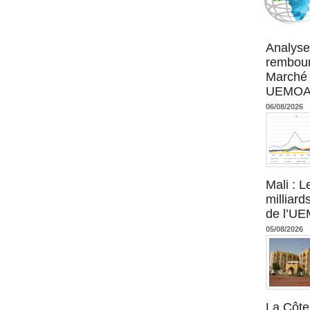
Agence UM
Analyse
rembour
Marché 
UEMOA :
06/08/2026
Mali : L
milliard
de l’U
05/08/2026
La Côte 