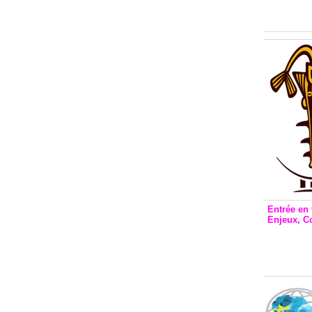
Inclusio
émetteu
Entrée en 
Enjeux, C
Entrée 
et Bale
Stanisl