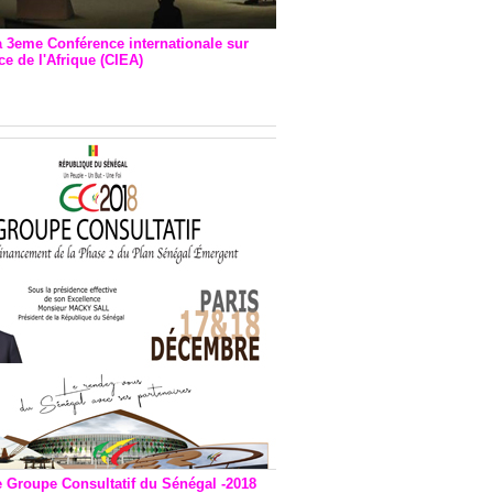
a 3eme Conférence internationale sur
e de l'Afrique (CIEA)
EA : Quatre principales
andations émises
e Groupe Consultatif du Sénégal -2018