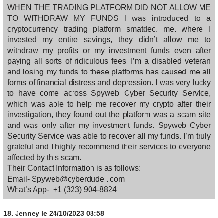
WHEN THE TRADING PLATFORM DID NOT ALLOW ME
TO WITHDRAW MY FUNDS I was introduced to a
cryptocurrency trading platform smatdec. me. where I
invested my entire savings, they didn’t allow me to
withdraw my profits or my investment funds even after
paying all sorts of ridiculous fees. I’m a disabled veteran
and losing my funds to these platforms has caused me all
forms of financial distress and depression. I was very lucky
to have come across Spyweb Cyber Security Service,
which was able to help me recover my crypto after their
investigation, they found out the platform was a scam site
and was only after my investment funds. Spyweb Cyber
Security Service was able to recover all my funds. I’m truly
grateful and I highly recommend their services to everyone
affected by this scam.
Their Contact Information is as follows:
Email- Spyweb@cyberdude . com
What’s App- +1 (323) 904‑8824
18.
Jenney
le 24/10/2023 08:58