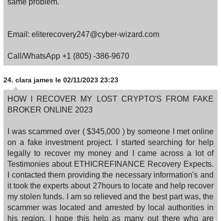
same problem.
Email: eliterecovery247@cyber-wizard.com
Call/WhatsApp +1 (805) -386-9670
24.
clara james
le 02/11/2023 23:23
HOW I RECOVER MY LOST CRYPTO'S FROM FAKE
BROKER ONLINE 2023
I was scammed over ( $345,000 ) by someone I met online
on a fake investment project. I started searching for help
legally to recover my money and I came across a lot of
Testimonies about ETHICREFINANCE Recovery Expects.
I contacted them providing the necessary information's and
it took the experts about 27hours to locate and help recover
my stolen funds. I am so relieved and the best part was, the
scammer was located and arrested by local authorities in
his region. I hope this help as many out there who are