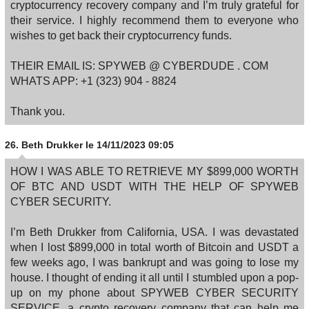
cryptocurrency recovery company and I’m truly grateful for
their service. I highly recommend them to everyone who
wishes to get back their cryptocurrency funds.
THEIR EMAIL IS: SPYWEB @ CYBERDUDE . COM
WHATS APP: +1 (323) 904 ‑ 8824
Thank you.
26.
Beth Drukker
le 14/11/2023 09:05
HOW I WAS ABLE TO RETRIEVE MY $899,000 WORTH
OF BTC AND USDT WITH THE HELP OF SPYWEB
CYBER SECURITY.
I’m Beth Drukker from California, USA. I was devastated
when I lost $899,000 in total worth of Bitcoin and USDT a
few weeks ago, I was bankrupt and was going to lose my
house. I thought of ending it all until I stumbled upon a pop-
up on my phone about SPYWEB CYBER SECURITY
SERVICE, a crypto recovery company that can help me