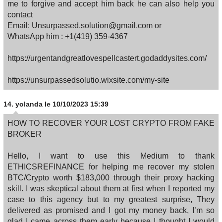
me to forgive and accept him back he can also help you
contact
Email: Unsurpassed.solution@gmail.com or
WhatsApp him : +1(419) 359-4367
https://urgentandgreatlovespellcastert.godaddysites.com/
https://unsurpassedsolutio.wixsite.com/my-site
14.
yolanda
le 10/10/2023 15:39
HOW TO RECOVER YOUR LOST CRYPTO FROM FAKE
BROKER
Hello, I want to use this Medium to thank
ETHICSREFINANCE for helping me recover my stolen
BTC/Crypto worth $183,000 through their proxy hacking
skill. I was skeptical about them at first when I reported my
case to this agency but to my greatest surprise, They
delivered as promised and I got my money back, I’m so
glad I came across them early because I thought I would