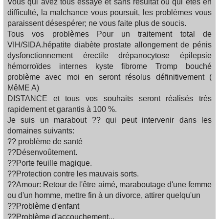
Vous qui avez tous essayé et sans résultat ou qui êtes en
difficulté, la malchance vous poursuit, les problèmes vous
paraissent désespérer; ne vous faite plus de soucis.
Tous vos problèmes Pour un traitement total de
VIH/SIDA.hépatite diabète prostate allongement de pénis
dysfonctionnement érectile drépanocytose épilepsie
hémorroïdes internes kyste fibrome Tromp bouché
problème avec moi en seront résolus définitivement (
MêME A)
DISTANCE et tous vos souhaits seront réalisés très
rapidement et garantis à 100 %.
Je suis un marabout ?? qui peut intervenir dans les
domaines suivants:
?? problème de santé
??Désenvoûtement.
??Porte feuille magique.
??Protection contre les mauvais sorts.
??Amour: Retour de l'être aimé, maraboutage d'une femme
ou d'un homme, mettre fin à un divorce, attirer quelqu'un
??Problème d'enfant
??Problème d'accouchement...