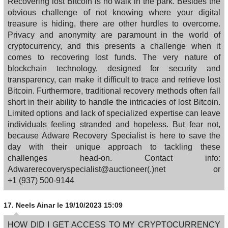
Recovering lost Bitcoin is no walk in the park. Besides the
obvious challenge of not knowing where your digital
treasure is hiding, there are other hurdles to overcome.
Privacy and anonymity are paramount in the world of
cryptocurrency, and this presents a challenge when it
comes to recovering lost funds. The very nature of
blockchain technology, designed for security and
transparency, can make it difficult to trace and retrieve lost
Bitcoin. Furthermore, traditional recovery methods often fall
short in their ability to handle the intricacies of lost Bitcoin.
Limited options and lack of specialized expertise can leave
individuals feeling stranded and hopeless. But fear not,
because Adware Recovery Specialist is here to save the
day with their unique approach to tackling these
challenges head-on. Contact info:
Adwarerecoveryspecialist@auctioneer(.)net or
‪+1 (937) 500‑9144
17.
Neels Ainar
le 19/10/2023 15:09
HOW DID I GET ACCESS TO MY CRYPTOCURRENCY