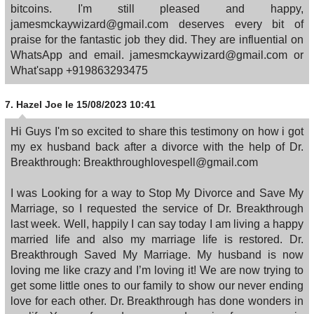
bitcoins. I'm still pleased and happy,
jamesmckaywizard@gmail.com deserves every bit of
praise for the fantastic job they did. They are influential on
WhatsApp and email. jamesmckaywizard@gmail.com or
What'sapp +919863293475
7.
Hazel Joe
le 15/08/2023 10:41
Hi Guys I'm so excited to share this testimony on how i got
my ex husband back after a divorce with the help of Dr.
Breakthrough: Breakthroughlovespell@gmail.com
I was Looking for a way to Stop My Divorce and Save My
Marriage, so I requested the service of Dr. Breakthrough
last week. Well, happily I can say today I am living a happy
married life and also my marriage life is restored. Dr.
Breakthrough Saved My Marriage. My husband is now
loving me like crazy and I’m loving it! We are now trying to
get some little ones to our family to show our never ending
love for each other. Dr. Breakthrough has done wonders in