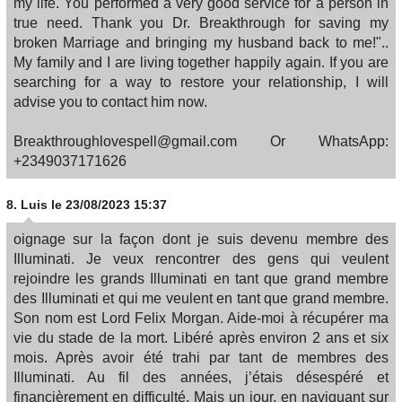
my life. You performed a very good service for a person in
true need. Thank you Dr. Breakthrough for saving my
broken Marriage and bringing my husband back to me!"..
My family and I are living together happily again. If you are
searching for a way to restore your relationship, I will
advise you to contact him now.
Breakthroughlovespell@gmail.com Or WhatsApp:
+2349037171626
8.
Luis
le 23/08/2023 15:37
oignage sur la façon dont je suis devenu membre des
Illuminati. Je veux rencontrer des gens qui veulent
rejoindre les grands Illuminati en tant que grand membre
des Illuminati et qui me veulent en tant que grand membre.
Son nom est Lord Felix Morgan. Aide-moi à récupérer ma
vie du stade de la mort. Libéré après environ 2 ans et six
mois. Après avoir été trahi par tant de membres des
Illuminati. Au fil des années, j’étais désespéré et
financièrement en difficulté. Mais un jour, en naviguant sur