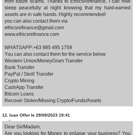
from future scams. Thanks to EthicsRefinance, I can now
sleep peacefully at night knowing that my hard-earned
assets are in safe hands. Highly recommended!
you can also contact them via
ethicsrefinance@gmail.com
www.ethicsrefinance.com
WHATSAPP:+63 985 495 1759
You can also contact them for the service below
Western Union/MoneyGram Transfer
Bank Transfer
PayPal / Skrill Transfer
Crypto Mining
CashApp Transfer
Bitcoin Loans
Recover Stolen/Missing Crypto/Funds/Assets
12.
loan Offer
le 29/09/2023 19:41
Dear Sir/Madam,
Are you looking for Money to enlarge your business? You