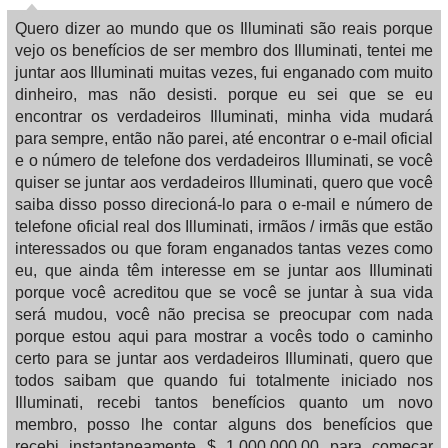
Quero dizer ao mundo que os Illuminati são reais porque
vejo os benefícios de ser membro dos Illuminati, tentei me
juntar aos Illuminati muitas vezes, fui enganado com muito
dinheiro, mas não desisti. porque eu sei que se eu
encontrar os verdadeiros Illuminati, minha vida mudará
para sempre, então não parei, até encontrar o e-mail oficial
e o número de telefone dos verdadeiros Illuminati, se você
quiser se juntar aos verdadeiros Illuminati, quero que você
saiba disso posso direcioná-lo para o e-mail e número de
telefone oficial real dos Illuminati, irmãos / irmãs que estão
interessados ​​ou que foram enganados tantas vezes como
eu, que ainda têm interesse em se juntar aos Illuminati
porque você acreditou que se você se juntar à sua vida
será mudou, você não precisa se preocupar com nada
porque estou aqui para mostrar a vocês todo o caminho
certo para se juntar aos verdadeiros Illuminati, quero que
todos saibam que quando fui totalmente iniciado nos
Illuminati, recebi tantos benefícios quanto um novo
membro, posso lhe contar alguns dos benefícios que
recebi instantaneamente $ 1.000.000,00 para começar