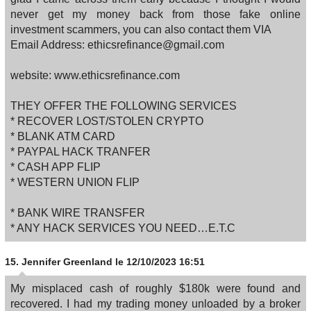
never get my money back from those fake online
investment scammers, you can also contact them VIA
Email Address: ethicsrefinance@gmail.com
website: www.ethicsrefinance.com
THEY OFFER THE FOLLOWING SERVICES
* RECOVER LOST/STOLEN CRYPTO
* BLANK ATM CARD
* PAYPAL HACK TRANFER
* CASH APP FLIP
* WESTERN UNION FLIP
* BANK WIRE TRANSFER
* ANY HACK SERVICES YOU NEED…E.T.C
15.
Jennifer Greenland
le 12/10/2023 16:51
My misplaced cash of roughly $180k were found and
recovered. I had my trading money unloaded by a broker