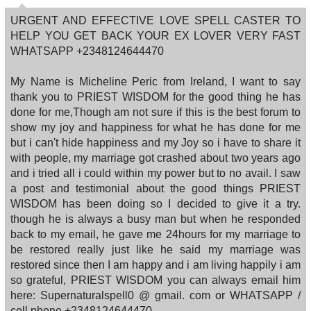
URGENT AND EFFECTIVE LOVE SPELL CASTER TO
HELP YOU GET BACK YOUR EX LOVER VERY FAST
WHATSAPP +2348124644470
My Name is Micheline Peric from Ireland, I want to say
thank you to PRIEST WISDOM for the good thing he has
done for me,Though am not sure if this is the best forum to
show my joy and happiness for what he has done for me
but i can't hide happiness and my Joy so i have to share it
with people, my marriage got crashed about two years ago
and i tried all i could within my power but to no avail. I saw
a post and testimonial about the good things PRIEST
WISDOM has been doing so I decided to give it a try.
though he is always a busy man but when he responded
back to my email, he gave me 24hours for my marriage to
be restored really just like he said my marriage was
restored since then I am happy and i am living happily i am
so grateful, PRIEST WISDOM you can always email him
here: Supernaturalspell0 @ gmail. com or WHATSAPP /
cell phone +2348124644470