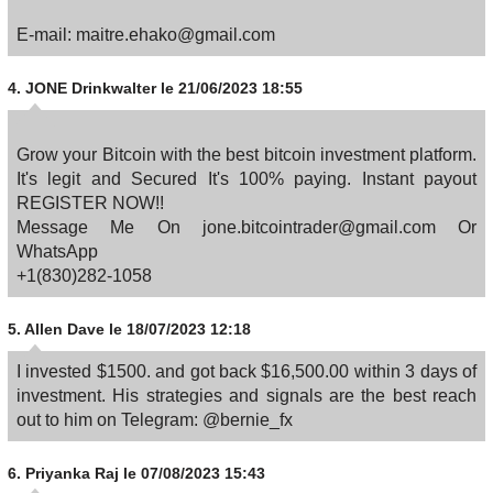
E-mail: maitre.ehako@gmail.com
4.
JONE Drinkwalter
le 21/06/2023 18:55
Grow your Bitcoin with the best bitcoin investment platform.
It's legit and Secured It's 100% paying. Instant payout
REGISTER NOW!!
Message Me On jone.bitcointrader@gmail.com Or
WhatsApp
+1(830)282-1058
5.
Allen Dave
le 18/07/2023 12:18
I invested $1500. and got back $16,500.00 within 3 days of
investment. His strategies and signals are the best reach
out to him on Telegram: @bernie_fx
6.
Priyanka Raj
le 07/08/2023 15:43