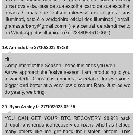
uma nova vida, casa de sua escolha, carro de sua escolha,
irmãos / irmãs que tenham interesse em se juntar aos
Illuminati, este é o verdadeiro oficial dos Illuminati ( email:
gramasterbarry@gmail.comm ) e a central de atendimento
ou WhatsApp dos illuminati é (+2348053610069 )
19.
Arri Eduk
le 27/10/2023 09:28
Hi.
Compliment of the Season,i hope this finds you well.
As we approach the festive season, I am introducing to you
a wonderful Christmas goodies, sweetable for everyone,
bigger and better at a very low discount Rate. Just as we
do yearly, we bring
20.
Ryan Ashley
le 27/10/2023 09:29
YOU CAN GET YOUR BTC RECOVERY 98.9% back
through any renounce recovery company who has helped
many others like me get back their stolen bitcoin. This