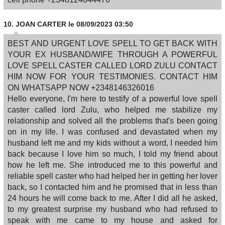
10.
JOAN CARTER
le 08/09/2023 03:50
BEST AND URGENT LOVE SPELL TO GET BACK WITH
YOUR EX HUSBAND/WIFE THROUGH A POWERFUL
LOVE SPELL CASTER CALLED LORD ZULU CONTACT
HIM NOW FOR YOUR TESTIMONIES. CONTACT HIM
ON WHATSAPP NOW +2348146326016
Hello everyone, I'm here to testify of a powerful love spell
caster called lord Zulu, who helped me stabilize my
relationship and solved all the problems that's been going
on in my life. I was confused and devastated when my
husband left me and my kids without a word, I needed him
back because I love him so much, I told my friend about
how he left me. She introduced me to this powerful and
reliable spell caster who had helped her in getting her lover
back, so I contacted him and he promised that in less than
24 hours he will come back to me. After I did all he asked,
to my greatest surprise my husband who had refused to
speak with me came to my house and asked for