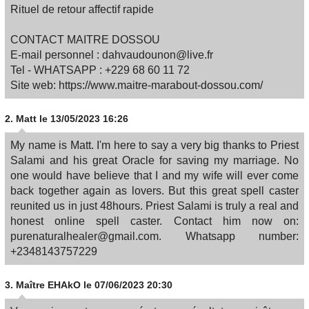
Rituel de retour affectif rapide​
CONTACT MAITRE DOSSOU
E-mail personnel : dahvaudounon@live.fr
Tel - WHATSAPP : +229 68 60 11 72
Site web: https://www.maitre-marabout-dossou.com/
2.
Matt
le 13/05/2023 16:26
My name is Matt. I'm here to say a very big thanks to Priest
Salami and his great Oracle for saving my marriage. No
one would have believe that I and my wife will ever come
back together again as lovers. But this great spell caster
reunited us in just 48hours. Priest Salami is truly a real and
honest online spell caster. Contact him now on:
purenaturalhealer@gmail.com. Whatsapp number:
+2348143757229
3.
Maître EHAkO
le 07/06/2023 20:30