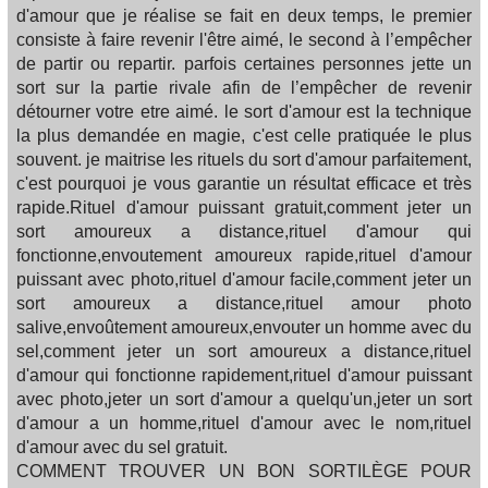
d'amour que je réalise se fait en deux temps, le premier
consiste à faire revenir l'être aimé, le second à l’empêcher
de partir ou repartir. parfois certaines personnes jette un
sort sur la partie rivale afin de l’empêcher de revenir
détourner votre etre aimé. le sort d'amour est la technique
la plus demandée en magie, c'est celle pratiquée le plus
souvent. je maitrise les rituels du sort d'amour parfaitement,
c'est pourquoi je vous garantie un résultat efficace et très
rapide.Rituel d'amour puissant gratuit,comment jeter un
sort amoureux a distance,rituel d'amour qui
fonctionne,envoutement amoureux rapide,rituel d'amour
puissant avec photo,rituel d'amour facile,comment jeter un
sort amoureux a distance,rituel amour photo
salive,envoûtement amoureux,envouter un homme avec du
sel,comment jeter un sort amoureux a distance,rituel
d'amour qui fonctionne rapidement,rituel d'amour puissant
avec photo,jeter un sort d'amour a quelqu'un,jeter un sort
d'amour a un homme,rituel d'amour avec le nom,rituel
d'amour avec du sel gratuit.
COMMENT TROUVER UN BON SORTILÈGE POUR