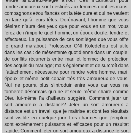
rendre amoureux-Magie amour Ces incantation pour
rendre amoureux sont destinés aux femmes dont les maris,
compagnons et/ou fiancés ont la tête dure et qui ne veulent
en faire qu’à leurs têtes. Dorénavant, l’homme que vous
désirez n’aura des yeux que pour vous en un mot, vous
ferez de n’importe quel homme, un époux docile, tendre et
affectueux. La puissance de ces sortilèges que vous offre
le grand marabout Professeur ONI Koledehou est utile
dans les cas : de mésentente quotidienne dans un couple;
de conflits récurrents entre mari et femme; de protection
des acquis du mariage; mais également et de surcroît dans
l’attachement nécessaire pour rendre votre homme, mari,
époux et même petit copain très très amoureux de vous.
Nul ne pourra plus s'introduir entre vous car vous ne
formerez désormais qu’une et seule même chaire comme
Dieu lui-même l’a d’ailleurs suggéré. Comment jeter un
sort amoureux a distance? Jeter un sort amoureux a
distance est un travail que je maitrise et dont les résultats
sont visible en quelque jour. Les charmes que j'emploie
sont extrêmement puissants et efficaces pour un résultat
rapide. Comment jeter un sort amoureux a distance le sort